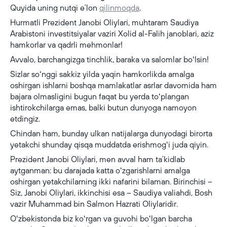
Quyida uning nutqi eʼlon
qilinmoqda
.
Hurmatli Prezident Janobi Oliylari, muhtaram Saudiya
Arabistoni investitsiyalar vaziri Xolid al-Falih janoblari, aziz
hamkorlar va qadrli mehmonlar!
Avvalo, barchangizga tinchlik, baraka va salomlar boʻlsin!
Sizlar soʻnggi sakkiz yilda yaqin hamkorlikda amalga
oshirgan ishlarni boshqa mamlakatlar asrlar davomida ham
bajara olmasligini bugun faqat bu yerda toʻplangan
ishtirokchilarga emas, balki butun dunyoga namoyon
etdingiz.
Chindan ham, bunday ulkan natijalarga dunyodagi birorta
yetakchi shunday qisqa muddatda erishmogʻi juda qiyin.
Prezident Janobi Oliylari, men avval ham taʼkidlab
aytganman: bu darajada katta oʻzgarishlarni amalga
oshirgan yetakchilarning ikki nafarini bilaman. Birinchisi –
Siz, Janobi Oliylari, ikkinchisi esa – Saudiya valiahdi, Bosh
vazir Muhammad bin Salmon Hazrati Oliylaridir.
Oʻzbekistonda biz koʻrgan va guvohi boʻlgan barcha