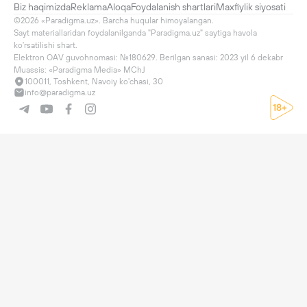
Biz haqimizda
Reklama
Aloqa
Foydalanish shartlari
Maxfiylik siyosati
©2026 «Paradigma.uz». Barcha huqular himoyalangan.

Sayt materiallaridan foydalanilganda "Paradigma.uz" saytiga havola 
ko'rsatilishi shart.

Elektron OAV guvohnomasi: №180629. Berilgan sanasi: 2023 yil 6 dekabr

Muassis: «Paradigma Media» MChJ
100011, Toshkent, Navoiy ko'chasi, 30
info@paradigma.uz