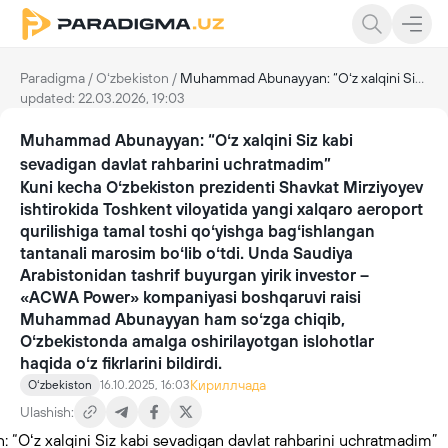
Paradigma
/
Oʻzbekiston
/
Muhammad Abunayyan: “Oʻz xalqini Siz kabi sevadigan davlat rahbarini uchratmadim”
updated: 22.03.2026, 19:03
Muhammad Abunayyan: “Oʻz xalqini Siz kabi
sevadigan davlat rahbarini uchratmadim”
Kuni kecha Oʻzbekiston prezidenti Shavkat Mirziyoyev
ishtirokida Toshkent viloyatida yangi xalqaro aeroport
qurilishiga tamal toshi qoʻyishga bagʻishlangan
tantanali marosim boʻlib oʻtdi. Unda Saudiya
Arabistonidan tashrif buyurgan yirik investor –
«ACWA Power» kompaniyasi boshqaruvi raisi
Muhammad Abunayyan ham soʻzga chiqib,
Oʻzbekistonda amalga oshirilayotgan islohotlar
haqida oʻz fikrlarini bildirdi.
Кириллчада
Oʻzbekiston
16.10.2025, 16:03
Ulashish: