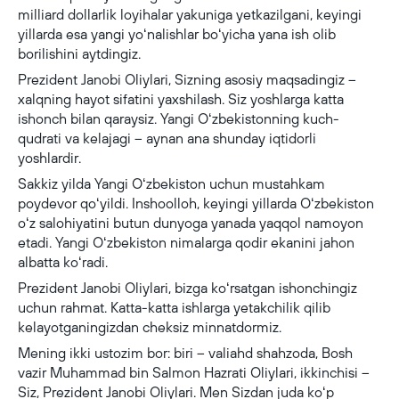
milliard dollarlik loyihalar yakuniga yetkazilgani, keyingi
yillarda esa yangi yoʻnalishlar boʻyicha yana ish olib
borilishini aytdingiz.
Prezident Janobi Oliylari, Sizning asosiy maqsadingiz –
xalqning hayot sifatini yaxshilash. Siz yoshlarga katta
ishonch bilan qaraysiz. Yangi Oʻzbekistonning kuch-
qudrati va kelajagi – aynan ana shunday iqtidorli
yoshlardir.
Sakkiz yilda Yangi Oʻzbekiston uchun mustahkam
poydevor qoʻyildi. Inshoolloh, keyingi yillarda Oʻzbekiston
oʻz salohiyatini butun dunyoga yanada yaqqol namoyon
etadi. Yangi Oʻzbekiston nimalarga qodir ekanini jahon
albatta koʻradi.
Prezident Janobi Oliylari, bizga koʻrsatgan ishonchingiz
uchun rahmat. Katta-katta ishlarga yetakchilik qilib
kelayotganingizdan cheksiz minnatdormiz.
Mening ikki ustozim bor: biri – valiahd shahzoda, Bosh
vazir Muhammad bin Salmon Hazrati Oliylari, ikkinchisi –
Siz, Prezident Janobi Oliylari. Men Sizdan juda koʻp