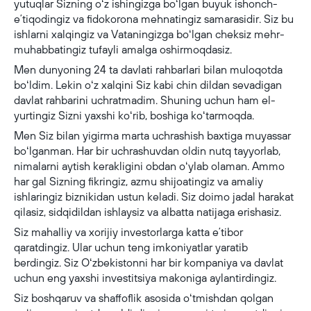
yutuqlar Sizning oʻz ishingizga boʻlgan buyuk ishonch-
eʼtiqodingiz va fidokorona mehnatingiz samarasidir. Siz bu
ishlarni xalqingiz va Vataningizga boʻlgan cheksiz mehr-
muhabbatingiz tufayli amalga oshirmoqdasiz.
Men dunyoning 24 ta davlati rahbarlari bilan muloqotda
boʻldim. Lekin oʻz xalqini Siz kabi chin dildan sevadigan
davlat rahbarini uchratmadim. Shuning uchun ham el-
yurtingiz Sizni yaxshi koʻrib, boshiga koʻtarmoqda.
Men Siz bilan yigirma marta uchrashish baxtiga muyassar
boʻlganman. Har bir uchrashuvdan oldin nutq tayyorlab,
nimalarni aytish kerakligini obdan oʻylab olaman. Ammo
har gal Sizning fikringiz, azmu shijoatingiz va amaliy
ishlaringiz biznikidan ustun keladi. Siz doimo jadal harakat
qilasiz, sidqidildan ishlaysiz va albatta natijaga erishasiz.
Siz mahalliy va xorijiy investorlarga katta eʼtibor
qaratdingiz. Ular uchun teng imkoniyatlar yaratib
berdingiz. Siz Oʻzbekistonni har bir kompaniya va davlat
uchun eng yaxshi investitsiya makoniga aylantirdingiz.
Siz boshqaruv va shaffoflik asosida oʻtmishdan qolgan