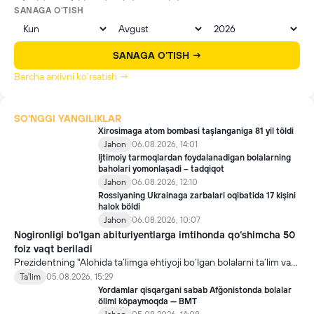
SANAGA O'TISH
SANAGA O'TISH →
Barcha arxivni ko'rsatish →
SO'NGGI YANGILIKLAR
Xirosimaga atom bombasi taşlanganiga 81 yil töldi
Jahon
06.08.2026, 14:01
Ijtimoiy tarmoqlardan foydalanadigan bolalarning
baholari yomonlaşadi – tadqiqot
Jahon
06.08.2026, 12:10
Rossiyaning Ukrainaga zarbalari oqibatida 17 kişini
halok böldi
Jahon
06.08.2026, 10:07
Nogironligi bo‘lgan abituriyentlarga imtihonda qo‘shimcha 50
foiz vaqt beriladi
Prezidentning "Alohida ta’limga ehtiyoji bo‘lgan bolalarni ta’lim va
ijtimoiy xizmatlar bilan qamrab olish tizimini takomillashtirish
Ta'lim
05.08.2026, 15:29
bo‘yicha qo‘shimcha chora-tadbirlar to‘g‘risida"gi qarori bilan
Yordamlar qisqargani sabab Afğonistonda bolalar
inklyuziv ta’lim sohasida qator yangi mexanizmlar joriy etilmoqda.
ölimi köpaymoqda — BMT