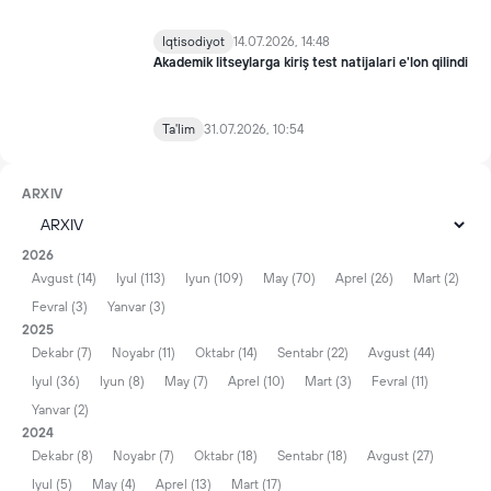
Iqtisodiyot
14.07.2026, 14:48
Akademik litseylarga kiriş test natijalari e'lon qilindi
Ta'lim
31.07.2026, 10:54
ARXIV
2026
Avgust (14)
Iyul (113)
Iyun (109)
May (70)
Aprel (26)
Mart (2)
Fevral (3)
Yanvar (3)
2025
Dekabr (7)
Noyabr (11)
Oktabr (14)
Sentabr (22)
Avgust (44)
Iyul (36)
Iyun (8)
May (7)
Aprel (10)
Mart (3)
Fevral (11)
Yanvar (2)
2024
Dekabr (8)
Noyabr (7)
Oktabr (18)
Sentabr (18)
Avgust (27)
Iyul (5)
May (4)
Aprel (13)
Mart (17)