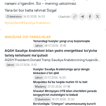
narsani oʻrgandim. Siz – mening ustozimsiz.
Yana bir bor katta rahmat Sizga!
Ulashish:
Oʻzbekiston
16.10.2025, 16:03
#prezident
#Saudiya Arabistoni
MAVZUGA OID YANGILIKLAR
Yamandagi husiylar yangi uruş boşlamoqda
Jahon
28.07.2026, 13:45
AQSH Saudiya Arabistoni bilan yadro energetikasi bo‘yicha
tarixiy kelishuvni ma’qulladi
AQSH Prezidenti Donald Tramp Saudiya Arabistonining fuqarolik
yadro energetikasi dasturini rivojlantirishga yo‘l ochuvchi muhim
Jahon
22.07.2026, 11:10
kelishuvni rasman ma’qulladi. 30 yilga mo‘ljallangan bitim qiymati
Xusiylar Saudiya Arabistoniga qarşi dengiz
o‘nlab milliard dollarga baholanmoqda.
blokadasi e’lon qildi
Jahon
21.07.2026, 16:33
Muqaddas Ka’ba haqida muhim 10 ta fakt
Madaniy
27.05.2026, 07:48
Shavkat Mirziyoyev OTB bilan sheriklikni yanada
kengaytirish muhimligini taʼkidladi
Oʻzbekiston
18.09.2025, 10:30
Boʻstonliqda “Chimyon” umummavsumiy kurorti