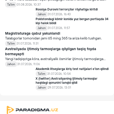
topşirish yanada soddalaştirildi.
Ta'lim
01.08.2026, 10:37
Rossiya Durovni terrorçilar röyhatiga kiritdi
Jahon
31.07.2026, 16:43
Pokistondagi kömir konida yuz bergan portlaşda 34
kişi halok böldi
Jahon
31.07.2026, 11:57
Magistraturaga qabul yakunlandi
Talabgorlar tomonidan jami 65 ming 365 ta ariza kelib tushgan.
Ta'lim
31.07.2026, 11:31
Avstraliyada ijtimoiy tarmoqlarga qöyilgan taqiq foyda
bermayapti
Yangi tadqiqotga köra, avstraliyalik ösmirlar ijtimoiy tarmoqlarga
qöyilgan taqiqdan söng ham ulardan foydalanmoqda.
Jahon
31.07.2026, 11:06
Akademik litseylarga kiriş test natijalari e'lon qilindi
Ta'lim
31.07.2026, 10:54
X (twitter) Avstraliyaning ijtimoiy tarmoqlar
haqidagi qonunini tanqid qildi
Jahon
29.07.2026, 13:01