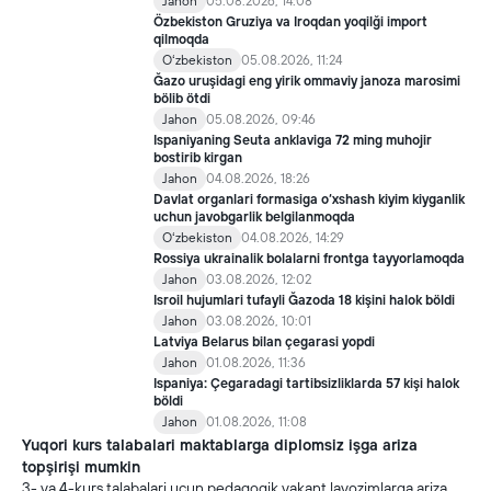
Jahon
05.08.2026, 14:08
Özbekiston Gruziya va Iroqdan yoqilği import
qilmoqda
Oʻzbekiston
05.08.2026, 11:24
Ğazo uruşidagi eng yirik ommaviy janoza marosimi
bölib ötdi
Jahon
05.08.2026, 09:46
Ispaniyaning Seuta anklaviga 72 ming muhojir
bostirib kirgan
Jahon
04.08.2026, 18:26
Davlat organlari formasiga o‘xshash kiyim kiyganlik
uchun javobgarlik belgilanmoqda
Oʻzbekiston
04.08.2026, 14:29
Rossiya ukrainalik bolalarni frontga tayyorlamoqda
Jahon
03.08.2026, 12:02
Isroil hujumlari tufayli Ğazoda 18 kişini halok böldi
Jahon
03.08.2026, 10:01
Latviya Belarus bilan çegarasi yopdi
Jahon
01.08.2026, 11:36
Ispaniya: Çegaradagi tartibsizliklarda 57 kişi halok
böldi
Jahon
01.08.2026, 11:08
Yuqori kurs talabalari maktablarga diplomsiz işga ariza
topşirişi mumkin
3- va 4-kurs talabalari uçun pedagogik vakant lavozimlarga ariza