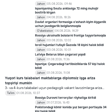
Jahon
05.08.2026, 09:46
Ispaniyaning Seuta anklaviga 72 ming muhojir
bostirib kirgan
Jahon
04.08.2026, 18:26
Davlat organlari formasiga o‘xshash kiyim kiyganlik
uchun javobgarlik belgilanmoqda
Oʻzbekiston
04.08.2026, 14:29
Rossiya ukrainalik bolalarni frontga tayyorlamoqda
Jahon
03.08.2026, 12:02
Isroil hujumlari tufayli Ğazoda 18 kişini halok böldi
Jahon
03.08.2026, 10:01
Latviya Belarus bilan çegarasi yopdi
Jahon
01.08.2026, 11:36
Ispaniya: Çegaradagi tartibsizliklarda 57 kişi halok
böldi
Jahon
01.08.2026, 11:08
Yuqori kurs talabalari maktablarga diplomsiz işga ariza
topşirişi mumkin
3- va 4-kurs talabalari uçun pedagogik vakant lavozimlarga ariza
topşirish yanada soddalaştirildi.
Ta'lim
01.08.2026, 10:37
Rossiya Durovni terrorçilar röyhatiga kiritdi
Jahon
31.07.2026, 16:43
Pokistondagi kömir konida yuz bergan portlaşda 34
kişi halok böldi