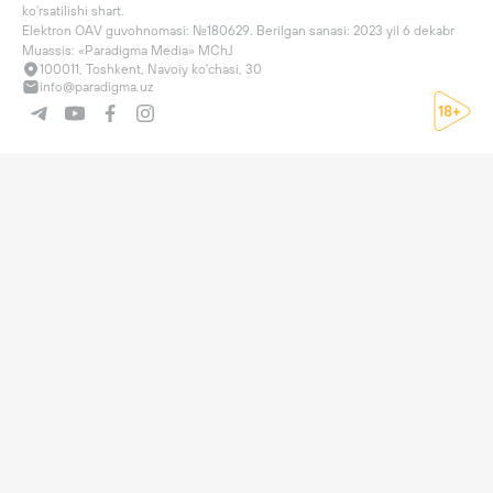
ko'rsatilishi shart.

Elektron OAV guvohnomasi: №180629. Berilgan sanasi: 2023 yil 6 dekabr

Muassis: «Paradigma Media» MChJ
100011, Toshkent, Navoiy ko'chasi, 30
info@paradigma.uz