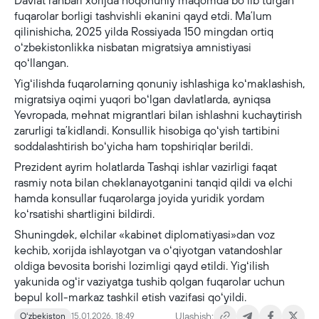
Davlat rahbari xorijda noqonuniy maqomda boʻlib turgan
fuqarolar borligi tashvishli ekanini qayd etdi. Maʼlum
qilinishicha, 2025 yilda Rossiyada 150 mingdan ortiq
oʻzbekistonlikka nisbatan migratsiya amnistiyasi
qoʻllangan.
Yigʻilishda fuqarolarning qonuniy ishlashiga koʻmaklashish,
migratsiya oqimi yuqori boʻlgan davlatlarda, ayniqsa
Yevropada, mehnat migrantlari bilan ishlashni kuchaytirish
zarurligi taʼkidlandi. Konsullik hisobiga qoʻyish tartibini
soddalashtirish boʻyicha ham topshiriqlar berildi.
Prezident ayrim holatlarda Tashqi ishlar vazirligi faqat
rasmiy nota bilan cheklanayotganini tanqid qildi va elchi
hamda konsullar fuqarolarga joyida yuridik yordam
koʻrsatishi shartligini bildirdi.
Shuningdek, elchilar «kabinet diplomatiyasi»dan voz
kechib, xorijda ishlayotgan va oʻqiyotgan vatandoshlar
oldiga bevosita borishi lozimligi qayd etildi. Yigʻilish
yakunida ogʻir vaziyatga tushib qolgan fuqarolar uchun
bepul koll-markaz tashkil etish vazifasi qoʻyildi.
Ulashish:
Oʻzbekiston
15.01.2026, 18:49