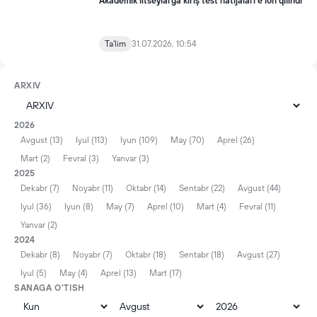
Akademik litseylarga kiriş test natijalari e'lon qilindi
Ta'lim
31.07.2026, 10:54
ARXIV
2026
Avgust (13)
Iyul (113)
Iyun (109)
May (70)
Aprel (26)
Mart (2)
Fevral (3)
Yanvar (3)
2025
Dekabr (7)
Noyabr (11)
Oktabr (14)
Sentabr (22)
Avgust (44)
Iyul (36)
Iyun (8)
May (7)
Aprel (10)
Mart (4)
Fevral (11)
Yanvar (2)
2024
Dekabr (8)
Noyabr (7)
Oktabr (18)
Sentabr (18)
Avgust (27)
Iyul (5)
May (4)
Aprel (13)
Mart (17)
SANAGA O'TISH