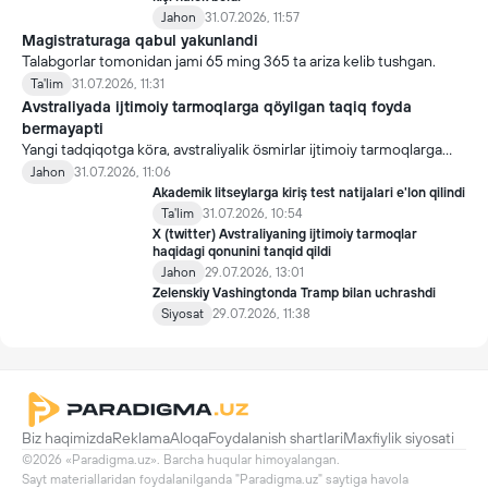
Jahon
31.07.2026, 11:57
Magistraturaga qabul yakunlandi
Talabgorlar tomonidan jami 65 ming 365 ta ariza kelib tushgan.
Ta'lim
31.07.2026, 11:31
Avstraliyada ijtimoiy tarmoqlarga qöyilgan taqiq foyda
bermayapti
Yangi tadqiqotga köra, avstraliyalik ösmirlar ijtimoiy tarmoqlarga
qöyilgan taqiqdan söng ham ulardan foydalanmoqda.
Jahon
31.07.2026, 11:06
Akademik litseylarga kiriş test natijalari e'lon qilindi
Ta'lim
31.07.2026, 10:54
X (twitter) Avstraliyaning ijtimoiy tarmoqlar
haqidagi qonunini tanqid qildi
Jahon
29.07.2026, 13:01
Zelenskiy Vashingtonda Tramp bilan uchrashdi
Siyosat
29.07.2026, 11:38
Biz haqimizda
Reklama
Aloqa
Foydalanish shartlari
Maxfiylik siyosati
©2026 «Paradigma.uz». Barcha huqular himoyalangan.

Sayt materiallaridan foydalanilganda "Paradigma.uz" saytiga havola 