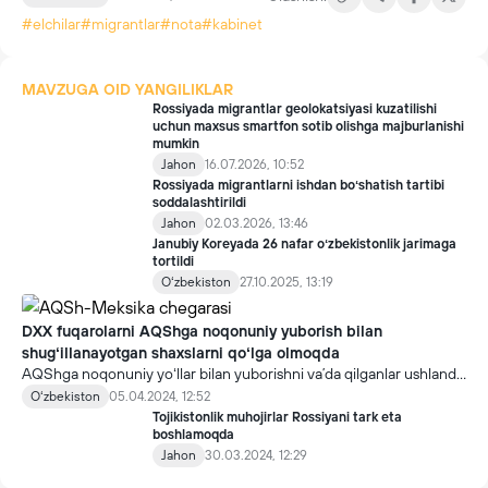
#elchilar
#migrantlar
#nota
#kabinet
MAVZUGA OID YANGILIKLAR
Rossiyada migrantlar geolokatsiyasi kuzatilishi
uchun maxsus smartfon sotib olishga majburlanishi
mumkin
Jahon
16.07.2026, 10:52
Rossiyada migrantlarni ishdan boʻshatish tartibi
soddalashtirildi
Jahon
02.03.2026, 13:46
Janubiy Koreyada 26 nafar oʻzbekistonlik jarimaga
tortildi
Oʻzbekiston
27.10.2025, 13:19
DXX fuqarolarni AQShga noqonuniy yuborish bilan
shugʻillanayotgan shaxslarni qoʻlga olmoqda
AQShga noqonuniy yoʻllar bilan yuborishni vaʼda qilganlar ushlandi.
Bu haqida UzA xabar qilmoqda.
Oʻzbekiston
05.04.2024, 12:52
Tojikistonlik muhojirlar Rossiyani tark eta
boshlamoqda
Jahon
30.03.2024, 12:29