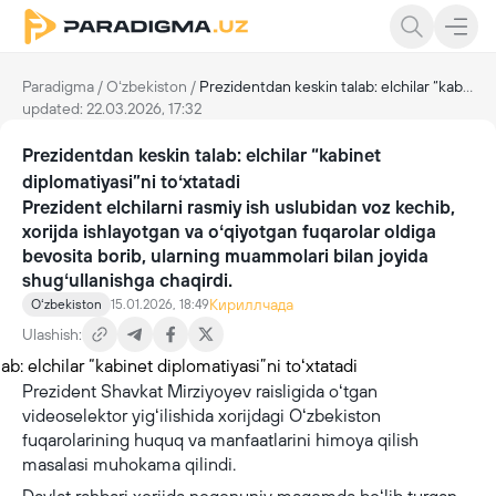
Paradigma
/
Oʻzbekiston
/
Prezidentdan keskin talab: elchilar “kabinet diplomatiyasi”ni toʻxtatadi
updated: 22.03.2026, 17:32
Prezidentdan keskin talab: elchilar “kabinet
diplomatiyasi”ni toʻxtatadi
Prezident elchilarni rasmiy ish uslubidan voz kechib,
xorijda ishlayotgan va oʻqiyotgan fuqarolar oldiga
bevosita borib, ularning muammolari bilan joyida
shugʻullanishga chaqirdi.
Кириллчада
Oʻzbekiston
15.01.2026, 18:49
Ulashish:
Prezident Shavkat Mirziyoyev raisligida oʻtgan
videoselektor yigʻilishida xorijdagi Oʻzbekiston
fuqarolarining huquq va manfaatlarini himoya qilish
masalasi muhokama qilindi.