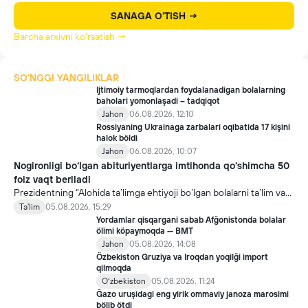
SANAGA O'TISH →
Barcha arxivni ko'rsatish →
SO'NGGI YANGILIKLAR
Ijtimoiy tarmoqlardan foydalanadigan bolalarning
baholari yomonlaşadi – tadqiqot
Jahon
06.08.2026, 12:10
Rossiyaning Ukrainaga zarbalari oqibatida 17 kişini
halok böldi
Jahon
06.08.2026, 10:07
Nogironligi bo‘lgan abituriyentlarga imtihonda qo‘shimcha 50
foiz vaqt beriladi
Prezidentning "Alohida ta’limga ehtiyoji bo‘lgan bolalarni ta’lim va
ijtimoiy xizmatlar bilan qamrab olish tizimini takomillashtirish
Ta'lim
05.08.2026, 15:29
bo‘yicha qo‘shimcha chora-tadbirlar to‘g‘risida"gi qarori bilan
Yordamlar qisqargani sabab Afğonistonda bolalar
inklyuziv ta’lim sohasida qator yangi mexanizmlar joriy etilmoqda.
ölimi köpaymoqda — BMT
Jahon
05.08.2026, 14:08
Özbekiston Gruziya va Iroqdan yoqilği import
qilmoqda
Oʻzbekiston
05.08.2026, 11:24
Ğazo uruşidagi eng yirik ommaviy janoza marosimi
bölib ötdi