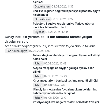
oşiriladi
Oʻzbekiston
08.08.2026, 11:35
Endi I va II guruh nogironlik pensiyasi proaktiv qayta
hisoblanadi
Oʻzbekiston
08.08.2026, 11:15
Pokiston, Saudiya Arabistoni va Turkiya qöşma
mudofaa bitimini imzoladi
Siyosat
08.08.2026, 10:46
Sun’iy intellekt yordamida ilk bor tabiatda uçramaydigan
viruslar yaratildi
Amerikalik tadqiqotçilar sun’iy intellektdan foydalanib 16 ta virus
yaratdi. Bu kaşfiyot yangi yutuqlarga umid uyğotiş bilan birga,
Fan-texnologiya
07.08.2026, 12:10
undan notöğri maqsadda foydalaniliş borasidagi xavotirlarni ham
Tailanddagi maktabda yuz bergan otişmada ikki kişi
kuçaytirmoqda.
halok böldi
Jahon
07.08.2026, 10:42
AQŞda masjidga öt qöygan şaxsga ayblov e’lon
qilindi
Jahon
07.08.2026, 09:29
Xirosimaga atom bombasi taşlanganiga 81 yil töldi
Jahon
06.08.2026, 14:01
Ijtimoiy tarmoqlardan foydalanadigan bolalarning
baholari yomonlaşadi – tadqiqot
Jahon
06.08.2026, 12:10
Rossiyaning Ukrainaga zarbalari oqibatida 17 kişini