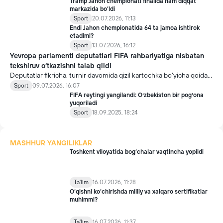
Tramp Jahon chempionati finalida ham diqqat
markazida bo‘ldi
Sport
20.07.2026, 11:13
Endi Jahon chempionatida 64 ta jamoa ishtirok
etadimi?
Sport
13.07.2026, 16:12
Yevropa parlamenti deputatlari FIFA rahbariyatiga nisbatan
tekshiruv o‘tkazishni talab qildi
Deputatlar fikricha, turnir davomida qizil kartochka bo‘yicha qoidani
o‘zgartirish qarori Trampning Infantino bilan telefon muloqotidan
Sport
09.07.2026, 16:07
so‘ng qabul qilingan.
FIFA reytingi yangilandi: Oʻzbekiston bir pogʻona
yuqoriladi
Sport
18.09.2025, 18:24
MASHHUR YANGILIKLAR
Toshkent viloyatida bog‘chalar vaqtincha yopildi
Ta'lim
16.07.2026, 11:28
O‘qishni ko‘chirishda milliy va xalqaro sertifikatlar
muhimmi?
Ta'lim
16.07.2026, 11:37