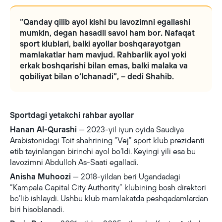
“Qanday qilib ayol kishi bu lavozimni egallashi
mumkin, degan hasadli savol ham bor. Nafaqat
sport klublari, balki ayollar boshqarayotgan
mamlakatlar ham mavjud. Rahbarlik ayol yoki
erkak boshqarishi bilan emas, balki malaka va
qobiliyat bilan o‘lchanadi”, – dedi Shahib.
Sportdagi yetakchi rahbar ayollar
Hanan Al-Qurashi
— 2023-yil iyun oyida Saudiya
Arabistonidagi Toif shahrining “Vej” sport klub prezidenti
etib tayinlangan birinchi ayol bo‘ldi. Keyingi yili esa bu
lavozimni Abdulloh As-Saati egalladi.
Anisha Muhoozi
— 2018-yildan beri Ugandadagi
“Kampala Capital City Authority” klubining bosh direktori
bo‘lib ishlaydi. Ushbu klub mamlakatda peshqadamlardan
biri hisoblanadi.