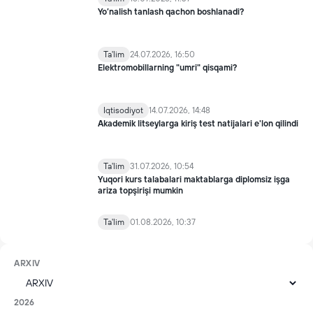
Yo’nalish tanlash qachon boshlanadi?
Ta'lim
24.07.2026, 16:50
Elektromobillarning "umri" qisqami?
Iqtisodiyot
14.07.2026, 14:48
Akademik litseylarga kiriş test natijalari e'lon qilindi
Ta'lim
31.07.2026, 10:54
Yuqori kurs talabalari maktablarga diplomsiz işga
ariza topşirişi mumkin
Ta'lim
01.08.2026, 10:37
ARXIV
2026