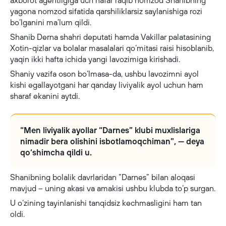
axborot agentligiga uch nafar raqib nomzod Shanibning
yagona nomzod sifatida qarshiliklarsiz saylanishiga rozi
bo‘lganini ma’lum qildi.
Shanib Derna shahri deputati hamda Vakillar palatasining
Xotin-qizlar va bolalar masalalari qo‘mitasi raisi hisoblanib,
yaqin ikki hafta ichida yangi lavozimiga kirishadi.
Shaniy vazifa oson bo‘lmasa-da, ushbu lavozimni ayol
kishi egallayotgani har qanday liviyalik ayol uchun ham
sharaf ekanini aytdi.
“Men liviyalik ayollar “Darnes” klubi muxlislariga
nimadir bera olishini isbotlamoqchiman”, — deya
qo‘shimcha qildi u.
Shanibning bolalik davrlaridan “Darnes” bilan aloqasi
mavjud – uning akasi va amakisi ushbu klubda to‘p surgan.
U o‘zining tayinlanishi tanqidsiz kechmasligini ham tan
oldi.