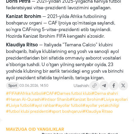
Doris Petra
— 2021-yildan 2025-yilgacha Keniya futbol
federatsiyasi vitse-prezidenti lavozimini egallagan.
Kanizat Ibrohim
— 2021-yilda Afrika futbolining
boshqaruv organi — CAF Ijroiya qo‘mitasiga saylandi,
so‘ngra CAFning 5-vitse-prezidenti etib tayinlandi.
Hozirda Kanizat Ibrohim FIFA kengashi a’zosidir.
Klaudiya Ritso
— Italiyada “Ternana Calcio” klubini
boshqarib, Italiya klublarining eng yosh va sanoqli ayol
prezidentlaridan biri sifatida ommaviy axborot vositalari
e’tiboriga tushdi. U o‘tgan yilning sentyabr oyida, 23
yoshida klubning bir asrlik tarixidagi eng yosh va birinchi
ayol prezident sifatida tayinlanib, tarixga kirgan.
Ulashish:
Sport
03.06.2026, 14:50
#FIFA
#Afrika futboli
#CAF
#Darnes futbol klubi
#Derna shahri
#Hanan Al-Qurashi
#Intisor Shanib
#Kanizat Ibrohim
#Liviya ayollari
#Liviya futboli
#ayol rahbar
#ayollar futboli
#ayollar yetakchiligi
#futbol klubi prezidenti
#sport boshqaruvi
#Klaudiya Ritsso
MAVZUGA OID YANGILIKLAR