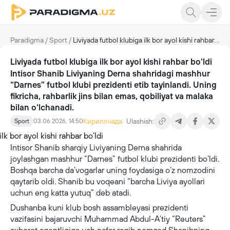
Paradigma
/
Sport
/
Liviyada futbol klubiga ilk bor ayol kishi rahbar bo‘ldi
Liviyada futbol klubiga ilk bor ayol kishi rahbar bo‘ldi
Intisor Shanib Liviyaning Derna shahridagi mashhur
“Darnes” futbol klubi prezidenti etib tayinlandi. Uning
fikricha, rahbarlik jins bilan emas, qobiliyat va malaka
bilan o‘lchanadi.
Кириллчада
Ulashish:
Sport
03.06.2026, 14:50
Intisor Shanib sharqiy Liviyaning Derna shahrida
joylashgan mashhur “Darnes” futbol klubi prezidenti bo‘ldi.
Boshqa barcha da’vogarlar uning foydasiga o‘z nomzodini
qaytarib oldi. Shanib bu voqeani “barcha Liviya ayollari
uchun eng katta yutuq” deb atadi.
Dushanba kuni klub bosh assambleyasi prezidenti
vazifasini bajaruvchi Muhammad Abdul-A’tiy “Reuters”