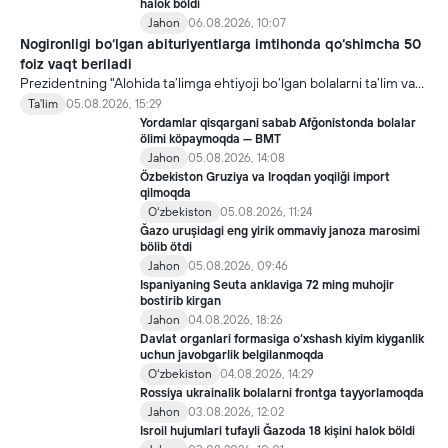
halok böldi
Jahon
06.08.2026, 10:07
Nogironligi bo‘lgan abituriyentlarga imtihonda qo‘shimcha 50
foiz vaqt beriladi
Prezidentning "Alohida ta’limga ehtiyoji bo‘lgan bolalarni ta’lim va
ijtimoiy xizmatlar bilan qamrab olish tizimini takomillashtirish
Ta'lim
05.08.2026, 15:29
bo‘yicha qo‘shimcha chora-tadbirlar to‘g‘risida"gi qarori bilan
Yordamlar qisqargani sabab Afğonistonda bolalar
inklyuziv ta’lim sohasida qator yangi mexanizmlar joriy etilmoqda.
ölimi köpaymoqda — BMT
Jahon
05.08.2026, 14:08
Özbekiston Gruziya va Iroqdan yoqilği import
qilmoqda
Oʻzbekiston
05.08.2026, 11:24
Ğazo uruşidagi eng yirik ommaviy janoza marosimi
bölib ötdi
Jahon
05.08.2026, 09:46
Ispaniyaning Seuta anklaviga 72 ming muhojir
bostirib kirgan
Jahon
04.08.2026, 18:26
Davlat organlari formasiga o‘xshash kiyim kiyganlik
uchun javobgarlik belgilanmoqda
Oʻzbekiston
04.08.2026, 14:29
Rossiya ukrainalik bolalarni frontga tayyorlamoqda
Jahon
03.08.2026, 12:02
Isroil hujumlari tufayli Ğazoda 18 kişini halok böldi