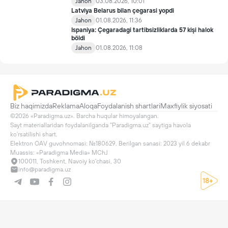
Jahon
03.08.2026, 10:01
Latviya Belarus bilan çegarasi yopdi
Jahon
01.08.2026, 11:36
Ispaniya: Çegaradagi tartibsizliklarda 57 kişi halok
böldi
Jahon
01.08.2026, 11:08
Biz haqimizda
Reklama
Aloqa
Foydalanish shartlari
Maxfiylik siyosati
©2026 «Paradigma.uz». Barcha huqular himoyalangan.

Sayt materiallaridan foydalanilganda "Paradigma.uz" saytiga havola 
ko'rsatilishi shart.

Elektron OAV guvohnomasi: №180629. Berilgan sanasi: 2023 yil 6 dekabr

Muassis: «Paradigma Media» MChJ
100011, Toshkent, Navoiy ko'chasi, 30
info@paradigma.uz