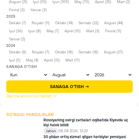
Avgust (21)
Iyul (113)
Iyun (109)
May (70)
Aprel (25)
Mart (2)
Fevral (3)
Yanvar (3)
2025
Dekabr (7)
Noyabr (11)
Oktabr (14)
Sentabr (22)
Avgust (44)
Iyul (36)
Iyun (8)
May (7)
Aprel (10)
Mart (3)
Fevral (11)
Yanvar (2)
2024
Dekabr (8)
Noyabr (7)
Oktabr (18)
Sentabr (18)
Avgust (27)
Iyul (5)
May (4)
Aprel (13)
Mart (17)
SANAGA O'TISH
SANAGA O'TISH →
Barcha arxivni ko'rsatish →
SO'NGGI YANGILIKLAR
Rossiyaning oxirgi zarbalari oqibatida Kiyevda uç
kişi halok böldi
Jahon
08.08.2026, 12:23
30 yildan ortiq xizmat qilgan harbiylar pensiyasi