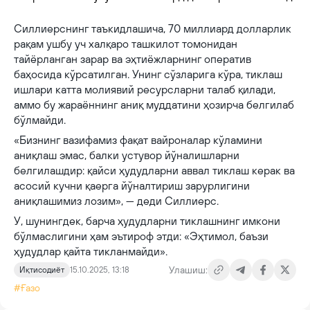
Силлиерснинг таъкидлашича, 70 миллиард долларлик
рақам ушбу уч халқаро ташкилот томонидан
тайёрланган зарар ва эҳтиёжларнинг оператив
баҳосида кўрсатилган. Унинг сўзларига кўра, тиклаш
ишлари катта молиявий ресурсларни талаб қилади,
аммо бу жараённинг аниқ муддатини ҳозирча белгилаб
бўлмайди.
«Бизнинг вазифамиз фақат вайроналар кўламини
аниқлаш эмас, балки устувор йўналишларни
белгилашдир: қайси ҳудудларни аввал тиклаш керак ва
асосий кучни қаерга йўналтириш зарурлигини
аниқлашимиз лозим», — деди Силлиерс.
У, шунингдек, барча ҳудудларни тиклашнинг имкони
бўлмаслигини ҳам эътироф этди: «Эҳтимол, баъзи
ҳудудлар қайта тикланмайди».
Улашиш:
Иқтисодиёт
15.10.2025, 13:18
#Ғазо