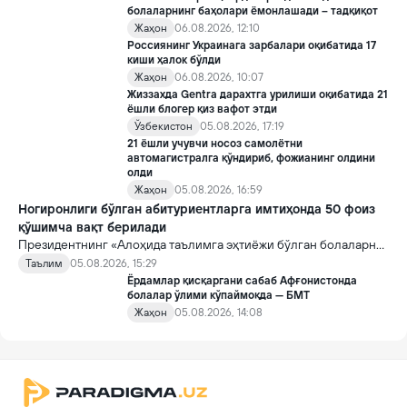
болаларнинг баҳолари ёмонлашади – тадқиқот
Жаҳон
06.08.2026, 12:10
Россиянинг Украинага зарбалари оқибатида 17
киши ҳалок бўлди
Жаҳон
06.08.2026, 10:07
Жиззахда Gentra дарахтга урилиши оқибатида 21
ёшли блогер қиз вафот этди
Ўзбекистон
05.08.2026, 17:19
21 ёшли учувчи носоз самолётни
автомагистралга қўндириб, фожианинг олдини
олди
Жаҳон
05.08.2026, 16:59
Ногиронлиги бўлган абитуриентларга имтиҳонда 50 фоиз
қўшимча вақт берилади
Президентнинг «Алоҳида таълимга эҳтиёжи бўлган болаларни
таълим ва ижтимоий хизматлар билан қамраб олиш тизимини
Таълим
05.08.2026, 15:29
такомиллаштириш бўйича қўшимча чора-тадбирлар
Ёрдамлар қисқаргани сабаб Афғонистонда
тўғрисида»ги қарори билан инклюзив таълим соҳасида қатор
болалар ўлими кўпаймоқда — БМТ
янги механизмлар жорий этилади.
Жаҳон
05.08.2026, 14:08