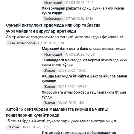
Иқтисодиёт
07.08.2026, 16:16
Ҳайвонларни рўйхатга олиш бўйича янги қонун
кучга кирди
Ўзбекистон
07.08.2026, 12:14
Сунъий интеллект ёрдамида илк бор табиатда
учрамайдиган вируслар яратилди
Америкалик тадқиқотчилар сунъий интеллектдан фойдаланиб
16 та вирус яратди. Бу кашфиёт янги ютуқларга умид уйғотиш
Фан-технология
07.08.2026, 12:10
билан бирга, ундан нотўғри мақсадда фойдаланиш борасидаги
Марказий банк сохта банк ҳақида огоҳлантирди
хавотирларни ҳам кучайтирмоқда.
Иқтисодиёт
07.08.2026, 10:59
Таиланддаги мактабда юз берган отишмада икки
киши ҳалок бўлди
Жаҳон
07.08.2026, 10:42
АҚШда масжидга ўт қўйган шахсга айблов эълон
қилинди
Жаҳон
07.08.2026, 09:29
Хиросимага атом бомбаси ташланганига 81 йил
тўлди
Жаҳон
06.08.2026, 14:01
Хитой 15 сентябрдан мамлакатга кириш ва чиқиш
қоидаларини кучайтиради
15 сентябрдан Хитой фуқаролари учун мамлакатдан чиқиш,
хорижликлар учун эса Хитойга кириш тартиби бўйича янги
Жаҳон
06.08.2026, 12:27
қоидалар кучга киради.
Ижтимоий тармоқлардан фойдаланадиган