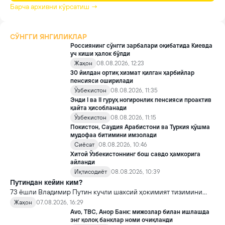
Барча архивни кўрсатиш →
СЎНГГИ ЯНГИЛИКЛАР
Россиянинг сўнгги зарбалари оқибатида Киевда
уч киши ҳалок бўлди
Жаҳон
08.08.2026, 12:23
30 йилдан ортиқ хизмат қилган ҳарбийлар
пенсияси оширилади
Ўзбекистон
08.08.2026, 11:35
Энди I ва II гуруҳ ногиронлик пенсияси проактив
қайта ҳисобланади
Ўзбекистон
08.08.2026, 11:15
Покистон, Саудия Арабистони ва Туркия қўшма
мудофаа битимини имзолади
Сиёсат
08.08.2026, 10:46
Хитой Ўзбекистоннинг бош савдо ҳамкорига
айланди
Иқтисодиёт
08.08.2026, 10:39
Путиндан кейин ким?
73 ёшли Владимир Путин кучли шахсий ҳокимият тизимини
яратди, аммо ундан кейин ким келиши ва ҳокимиятни
Жаҳон
07.08.2026, 16:29
топшириш механизми ҳали ноаниқ. Таҳлилчилар фикрича, бу
Avo, TBC, Анор Банк: мижозлар билан ишлашда
Кремлда ворислик жангига олиб келиши мумкин.
энг қолоқ банклар номи очиқланди