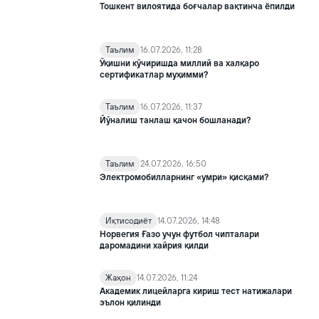
Тошкент вилоятида боғчалар вақтинча ёпилди
Таълим
16.07.2026, 11:28
Ўқишни кўчиришда миллий ва халқаро
сертификатлар муҳимми?
Таълим
16.07.2026, 11:37
Йўналиш танлаш қачон бошланади?
Таълим
24.07.2026, 16:50
Электромобилларнинг «умри» қисқами?
Иқтисодиёт
14.07.2026, 14:48
Норвегия Ғазо учун футбол чипталари
даромадини хайрия қилди
Жаҳон
14.07.2026, 11:24
Академик лицейларга кириш тест натижалари
эълон қилинди