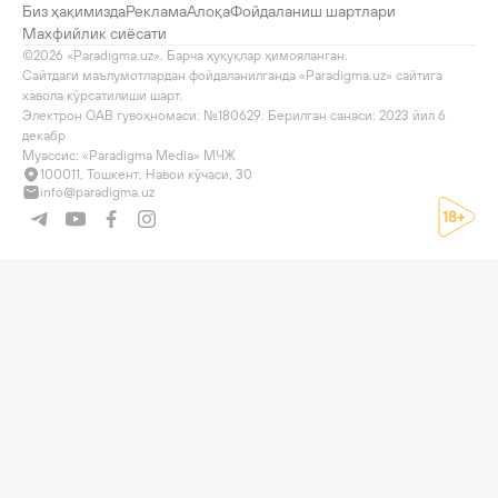
Биз ҳақимизда
Реклама
Алоқа
Фойдаланиш шартлари
Махфийлик сиёсати
©2026 «Paradigma.uz». Барча ҳуқуқлар ҳимояланган.

Сайтдаги маълумотлардан фойдаланилганда «Paradigma.uz» сайтига 
хавола кўрсатилиши шарт.

Электрон ОАВ гувоҳномаси: №180629. Берилган санаси: 2023 йил 6 
декабр

Муассис: «Paradigma Media» МЧЖ
100011, Тошкент, Навои кўчаси, 30
info@paradigma.uz