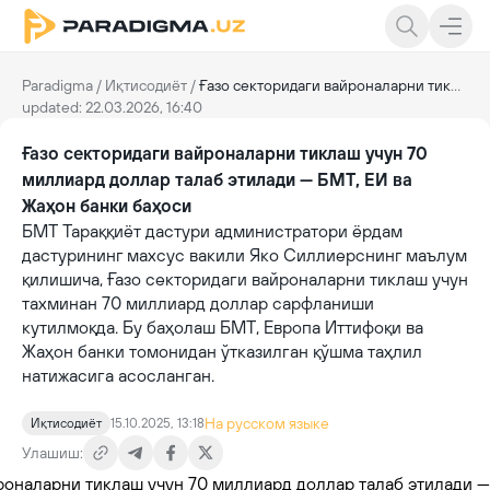
Paradigma
/
Иқтисодиёт
/
Ғазо секторидаги вайроналарни тиклаш учун 70 миллиард доллар талаб этилади — БМТ, ЕИ ва Жаҳон банки баҳоси
updated: 22.03.2026, 16:40
Ғазо секторидаги вайроналарни тиклаш учун 70
миллиард доллар талаб этилади — БМТ, ЕИ ва
Жаҳон банки баҳоси
БМТ Тараққиёт дастури администратори ёрдам
дастурининг махсус вакили Яко Силлиерснинг маълум
қилишича, Ғазо секторидаги вайроналарни тиклаш учун
тахминан 70 миллиард доллар сарфланиши
кутилмоқда. Бу баҳолаш БМТ, Европа Иттифоқи ва
Жаҳон банки томонидан ўтказилган қўшма таҳлил
натижасига асосланган.
На русском языке
Иқтисодиёт
15.10.2025, 13:18
Улашиш: