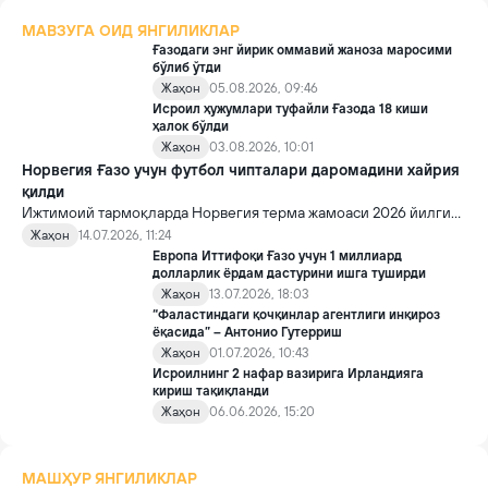
МАВЗУГА ОИД ЯНГИЛИКЛАР
Ғазодаги энг йирик оммавий жаноза маросими
бўлиб ўтди
Жаҳон
05.08.2026, 09:46
Исроил ҳужумлари туфайли Ғазода 18 киши
ҳалок бўлди
Жаҳон
03.08.2026, 10:01
Норвегия Ғазо учун футбол чипталари даромадини хайрия
қилди
Ижтимоий тармоқларда Норвегия терма жамоаси 2026 йилги
FIFA Жаҳон чемпионатидан олган барча мукофот пулини Ғазога
Жаҳон
14.07.2026, 11:24
хайрия қилгани ҳақида хабарлар тарқалди.
Европа Иттифоқи Ғазо учун 1 миллиард
долларлик ёрдам дастурини ишга туширди
Жаҳон
13.07.2026, 18:03
“Фаластиндаги қочқинлар агентлиги инқироз
ёқасида” – Антонио Гутерриш
Жаҳон
01.07.2026, 10:43
Исроилнинг 2 нафар вазирига Ирландияга
кириш тақиқланди
Жаҳон
06.06.2026, 15:20
МАШҲУР ЯНГИЛИКЛАР