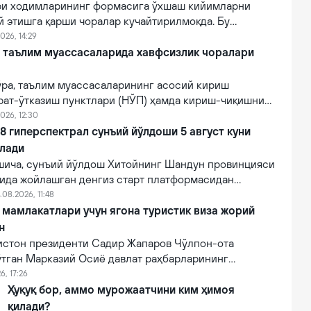
ри ходимларининг формасига ўхшаш кийимларни
й этишга қарши чоралар кучайтирилмоқда. Бу
лғитиш ва давлат органлари номидан ишончнинг
026, 14:29
линишини олдини олишга қаратилган.
й таълим муассасаларида хавфсизлик чоралари
ўра, таълим муассасаларининг асосий кириш
рат-ўтказиш пунктлари (НЎП) ҳамда кириш-чиқишни
 электрон тизимлар ўрнатилади.
026, 12:30
 гиперспектрал сунъий йўлдоши 5 август куни
илади
ича, сунъий йўлдош Хитойнинг Шандун провинцияси
нида жойлашган денгиз старт платформасидан
мпанияси томонидан Lampung-1 йўлдоши билан бирга
.08.2026, 11:48
и.
мамлакатлари учун ягона туристик виза жорий
н
зистон президенти Садир Жапаров Чўлпон-ота
ўтган Марказий Осиё давлат раҳбарларининг
увида маълум қилди.
6, 17:26
Ҳуқуқ бор, аммо мурожаатчини ким ҳимоя
қилади?