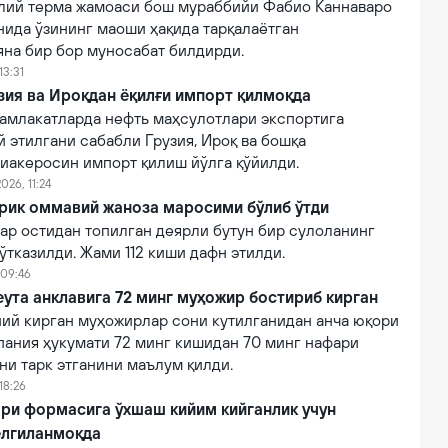
лий терма жамоаси бош мураббийи Фабио Каннаваро
нида ўзининг маоши ҳақида тарқалаётган
яна бир бор муносабат билдирди.
13:31
зия ва Ироқдан ёқилғи импорт қилмоқда
амлакатларда нефть маҳсулотлари экспортига
 этилгани сабабли Грузия, Ироқ ва бошқа
виакеросин импорт қилиш йўлга қўйилди.
026, 11:24
ирик оммавий жаноза маросими бўлиб ўтди
ар остидан топилган деярли бутун бир сулоланинг
тказилди. Жами 112 киши дафн этилди.
 09:46
ута анклавига 72 минг муҳожир бостириб кирган
ний кирган муҳожирлар сони кутилганидан анча юқори
пания ҳукумати 72 минг кишидан 70 минг нафари
ни тарк этганини маълум қилди.
18:26
ри формасига ўхшаш кийим кийганлик учун
елгиланмоқда