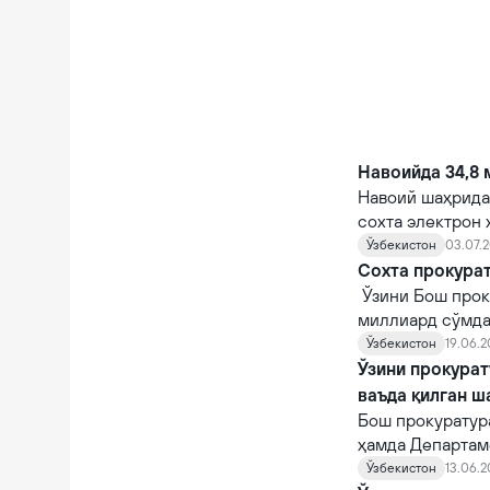
Навоийда 34,8 
Навоий шаҳрида 
сохта электрон
Ўзбекистон
03.07.2
Сохта прокурат
Ўзини Бош прок
миллиард сўмда
Ўзбекистон
19.06.2
Ўзини прокурат
ваъда қилган ш
Бош прокуратур
ҳамда Департам
томонидан ўтка
Ўзбекистон
13.06.2