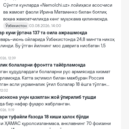
Сўнгги кунларда «Nemolchi.uz» лойиҳаси асосчиси
ва жамоат фаоли Ирина Матвиенко билан боғлиқ
воқеа жамоатчиликда кенг муҳокама қилинмоқда.
Ўзбекистон
03.08.2026, 14:00
ар куни ўртача 137 та оила ажрашмоқда
нварь–июнь ойларида Ўзбекистонда 24,8 мингта никоҳ
линди. Бу ўтган йилнинг мос даврига нисбатан 1,5
026, 12:39
алик болаларни фронтга тайёрламоқда
лган ҳудудлардаги болаларни рус армиясида хизмат
рламоқда. Катта эҳтимол билан мажбуран Россия
ган асли украиналик ўғил болалар 18 ёшга тўлган
изматга чақирилади.
12:02
онхона учун қазилган жой ўпирилиб тушди
да бир нафар фуқаро жабрланган.
026, 11:19
ри туфайли Ғазода 18 киши ҳалок бўлди
и ҲАМАС қуролсизланмаса, анклавнинг 70 фоизини