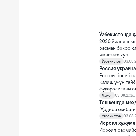
Ўзбекистонда ҳ
2026 йилнинг я
расман бекор қи
мингтага кўп.
Ўзбекистон
03.08.2
Россия украин
Россия босиб о
қилиш учун тайё
фуқаролигини ол
заҳоти ҳарбий х
Жаҳон
03.08.2026, 
Тошкентда меҳм
Ҳодиса оқибати
Ўзбекистон
03.08.2
Исроил ҳужумла
Исроил расмийс