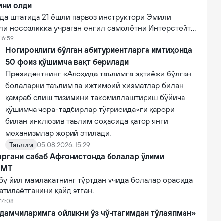
ини олди
а штатида 21 ёшли парвоз инструктори Эмили
ли носозликка учраган енгил самолётни Интерстейт
алига муваффақиятли қўндириб, эҳтимолий йирик
16:59
ни олди.
Ногиронлиги бўлган абитуриентларга имтиҳонда
50 фоиз қўшимча вақт берилади
Президентнинг «Алоҳида таълимга эҳтиёжи бўлган
болаларни таълим ва ижтимоий хизматлар билан
қамраб олиш тизимини такомиллаштириш бўйича
қўшимча чора-тадбирлар тўғрисида»ги қарори
билан инклюзив таълим соҳасида қатор янги
механизмлар жорий этилади.
Таълим
05.08.2026, 15:29
аргани сабаб Афғонистонда болалар ўлими
БМТ
бу йил мамлакатнинг тўртдан учида болалар орасида
атилаётганини қайд этган.
14:08
дамчиларимга ойликни ўз чўнтагимдан тўлаяпман»