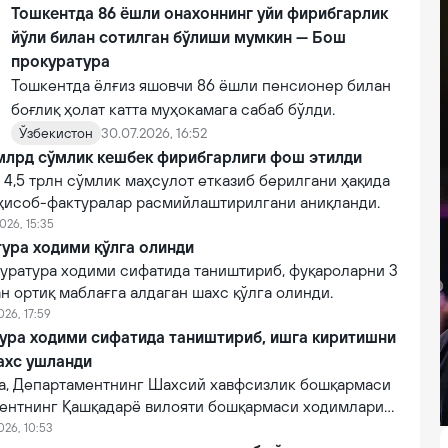
Тошкентда 86 ёшли онахоннинг уйи фирибгарлик
йўли билан сотилган бўлиши мумкин — Бош
прокуратура
Тошкентда ёлғиз яшовчи 86 ёшли пенсионер билан
боғлиқ ҳолат катта муҳокамага сабаб бўлди.
Ўзбекистон
30.07.2026, 16:52
млрд сўмлик кешбек фирибгарлиги фош этилди
4,5 трлн сўмлик маҳсулот етказиб берилгани ҳақида
 ҳисоб-фактуралар расмийлаштирилгани аниқланди.
026, 15:35
ура ходими қўлга олинди
уратура ходими сифатида таништириб, фуқароларни 3
н ортиқ маблағга алдаган шахс қўлга олинди.
026, 17:59
ура ходими сифатида таништириб, ишга киритишни
ахс ушланди
а, Департаментнинг Шахсий хавфсизлик бошқармаси
ентнинг Қашқадарё вилояти бошқармаси ходимлари
зилган тезкор тадбирда фирибгарликка алоқадор шахс
026, 10:53