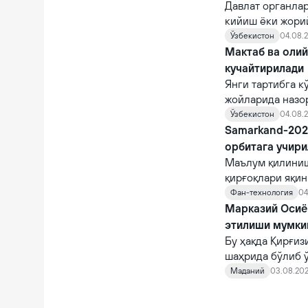
Давлат органла
кийиш ёки жори
фуқароларни ча
Ўзбекистон
04.08.2
суиистеъмол қи
Мактаб ва оли
кучайтирилади
Янги тартибга к
жойларида назо
назорат қилувчи
Ўзбекистон
04.08.2
Samarkand-2028
орбитага учир
Маълум қилиниш
қирғоқлари яқи
STAR.VISION ко
Фан-технология
04
фазога учирилад
Марказий Осиё 
этилиши мумки
Бу ҳақда Қирғи
шаҳрида бўлиб 
норасмий учраш
Маданий
03.08.202