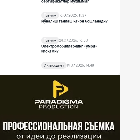
сертификатлар муҳимми?
Таълим
16.07.2026, 11:37
Йўналиш танлаш қачон бошланади?
Таълим
24.07.2026, 16:50
Электромобилларнинг «умри»
қисқами?
Иқтисодиёт
14.07.2026, 14:48