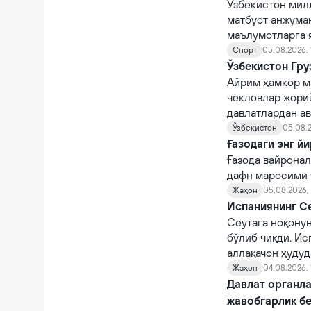
Ўзбекистон мил
матбуот анжума
маълумотларга 
Спорт
05.08.2026, 
Ўзбекистон Гру
Айрим ҳамкор м
чекловлар жорий
давлатлардан а
Ўзбекистон
05.08.2
Ғазодаги энг й
Ғазода вайронал
дафн маросими ў
Жаҳон
05.08.2026,
Испаниянинг Се
Сеутага ноқону
бўлиб чиқди. Ис
аллақачон ҳудуд
Жаҳон
04.08.2026, 
Давлат органла
жавобгарлик б