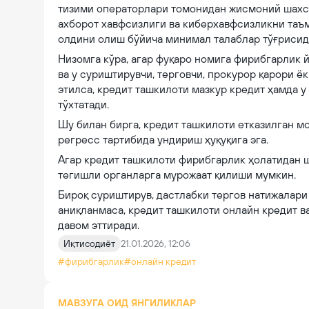
тизими операторлари томонидан жисмоний шахс
ахборот хавфсизлиги ва киберхавфсизликни таъ
олдини олиш бўйича минимал талаблар тўғрисида
Низомга кўра, агар фуқаро номига фирибгарлик
ва у суриштирувчи, терговчи, прокурор қарори 
этилса, кредит ташкилоти мазкур кредит ҳамда 
тўхтатади.
Шу билан бирга, кредит ташкилоти етказилган м
регресс тартибида ундириш ҳуқуқига эга.
Агар кредит ташкилоти фирибгарлик ҳолатидан 
тегишли органларга мурожаат қилиши мумкин.
Бироқ суриштирув, дастлабки тергов натижалари
аниқланмаса, кредит ташкилоти онлайн кредит в
давом эттиради.
Иқтисодиёт
21.01.2026, 12:06
#фирибгарлик
#онлайн кредит
МАВЗУГА ОИД ЯНГИЛИКЛАР