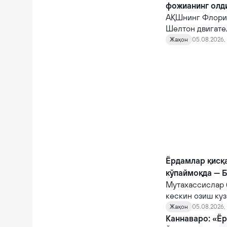
фожианинг олд
АҚШнинг Флорид
Шелтон двигате
10 автомагистр
Жаҳон
05.08.2026, 
фожианинг олди
Ёрдамлар қисқ
кўпаймоқда — 
Мутахассислар 
кескин озиш куз
Жаҳон
05.08.2026, 
Каннаваро: «Ёр