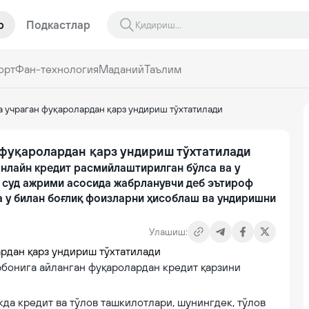
р
Подкастлар
орт
Фан-технология
Маданий
Таълим
 учраган фуқаролардан қарз ундириш тўхтатилади
фуқаролардан қарз ундириш тўхтатилади
онлайн кредит расмийлаштирилган бўлса ва у
и суд ажрими асосида жабрланувчи деб эътироф
а у билан боғлиқ фоизларни ҳисоблаш ва ундиришни
Улашиш:
бонига айланган фуқаролардан кредит қарзини
да кредит ва тўлов ташкилотлари, шунингдек, тўлов