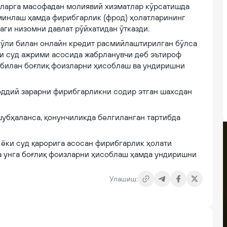
ларга масофадан молиявий хизматлар кўрсатишда
минлаш ҳамда фирибгарлик (фрод) ҳолатларининг
ги низомни давлат рўйхатидан ўтказди.
 йўли билан онлайн кредит расмийлаштирилган бўлса
ёки суд ажрими асосида жабрланувчи деб эътироф
у билан боғлиқ фоизларни ҳисоблаш ва ундиришни
оддий зарарни фирибгарликни содир этган шахсдан
шубҳаланса, қонунчиликда белгиланган тартибда
 ёки суд қарорига асосан фирибгарлик ҳолати
а унга боғлиқ фоизларни ҳисоблаш ҳамда ундиришни
Улашиш: