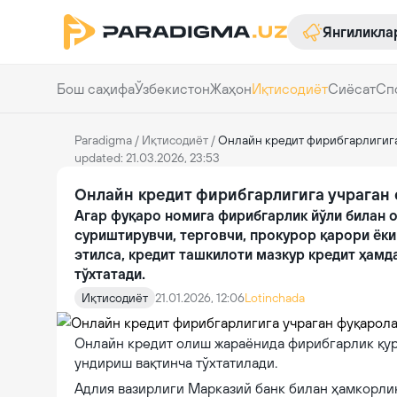
Янгиликла
Бош саҳифа
Ўзбекистон
Жаҳон
Иқтисодиёт
Сиёсат
Сп
Paradigma
/
Иқтисодиёт
/
Онлайн кредит фирибгарлигига
updated: 21.03.2026, 23:53
Онлайн кредит фирибгарлигига учраган 
Агар фуқаро номига фирибгарлик йўли билан 
суриштирувчи, терговчи, прокурор қарори ёк
этилса, кредит ташкилоти мазкур кредит ҳамд
тўхтатади.
Иқтисодиёт
21.01.2026, 12:06
Lotinchada
Онлайн кредит олиш жараёнида фирибгарлик қур
ундириш вақтинча тўхтатилади.
Адлия вазирлиги Марказий банк билан ҳамкорлик