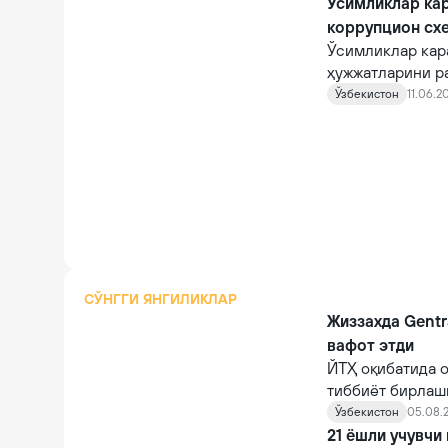
ушланди.
Ўсимликлар ка
коррупцион сх
Ўсимликлар кар
ҳужжатларини р
этилди.
Ўзбекистон
11.06.2
СЎНГГИ ЯНГИЛИКЛАР
Жиззахда Gentr
вафот этди
ЙТҲ оқибатида о
тиббиёт бирлаш
шифокорлар том
Ўзбекистон
05.08.2
қарамасдан, у ва
21 ёшли учувчи