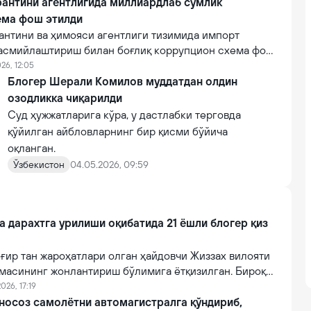
рантини агентлигида миллиардлаб сўмлик
ема фош этилди
антини ва ҳимояси агентлиги тизимида импорт
асмийлаштириш билан боғлиқ коррупцион схема фош
026, 12:05
Блогер Шерали Комилов муддатдан олдин
озодликка чиқарилди
Суд ҳужжатларига кўра, у дастлабки терговда
қўйилган айбловларнинг бир қисми бўйича
оқланган.
Ўзбекистон
04.05.2026, 09:59
a дарахтга урилиши оқибатида 21 ёшли блогер қиз
ғир тан жароҳатлари олган ҳайдовчи Жиззах вилояти
масининг жонлантириш бўлимига ётқизилган. Бироқ
онидан кўрсатилган тиббий муолажаларга
026, 17:19
фот этган.
 носоз самолётни автомагистралга қўндириб,