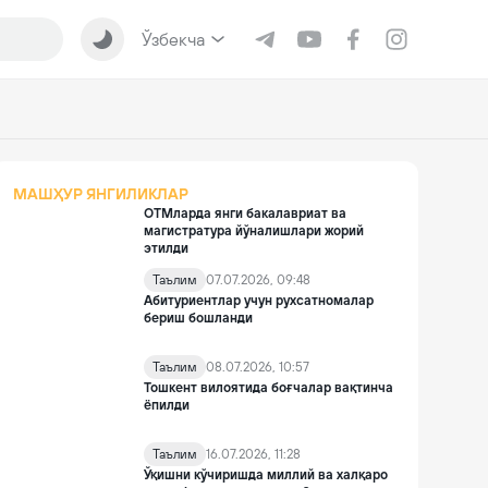
Ўзбекча
МАШҲУР ЯНГИЛИКЛАР
ОТМларда янги бакалавриат ва
магистратура йўналишлари жорий
этилди
Таълим
07.07.2026, 09:48
Абитуриентлар учун рухсатномалар
бериш бошланди
Таълим
08.07.2026, 10:57
Тошкент вилоятида боғчалар вақтинча
ёпилди
Таълим
16.07.2026, 11:28
Ўқишни кўчиришда миллий ва халқаро