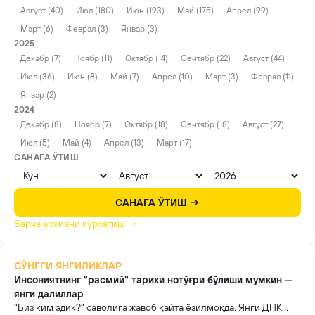
Август (40)
Июл (180)
Июн (193)
Май (175)
Апрел (99)
Март (6)
Феврал (3)
Январ (3)
2025
Декабр (7)
Ноябр (11)
Октябр (14)
Сентябр (22)
Август (44)
Июл (36)
Июн (8)
Май (7)
Апрел (10)
Март (3)
Феврал (11)
Январ (2)
2024
Декабр (8)
Ноябр (7)
Октябр (18)
Сентябр (18)
Август (27)
Июл (5)
Май (4)
Апрел (13)
Март (17)
САНАГА ЎТИШ
САНАГА ЎТИШ →
Барча архивни кўрсатиш →
СЎНГГИ ЯНГИЛИКЛАР
Инсониятнинг "расмий" тарихи нотўғри бўлиши мумкин —
янги далиллар
"Биз ким эдик?" саволига жавоб қайта ёзилмоқда. Янги ДНК