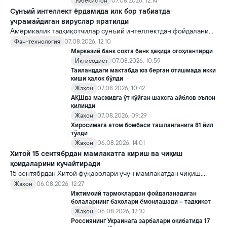
Ўзбекистон
07.08.2026, 12:14
Сунъий интеллект ёрдамида илк бор табиатда
учрамайдиган вируслар яратилди
Америкалик тадқиқотчилар сунъий интеллектдан фойдаланиб
16 та вирус яратди. Бу кашфиёт янги ютуқларга умид уйғотиш
Фан-технология
07.08.2026, 12:10
билан бирга, ундан нотўғри мақсадда фойдаланиш борасидаги
Марказий банк сохта банк ҳақида огоҳлантирди
хавотирларни ҳам кучайтирмоқда.
Иқтисодиёт
07.08.2026, 10:59
Таиланддаги мактабда юз берган отишмада икки
киши ҳалок бўлди
Жаҳон
07.08.2026, 10:42
АҚШда масжидга ўт қўйган шахсга айблов эълон
қилинди
Жаҳон
07.08.2026, 09:29
Хиросимага атом бомбаси ташланганига 81 йил
тўлди
Жаҳон
06.08.2026, 14:01
Хитой 15 сентябрдан мамлакатга кириш ва чиқиш
қоидаларини кучайтиради
15 сентябрдан Хитой фуқаролари учун мамлакатдан чиқиш,
хорижликлар учун эса Хитойга кириш тартиби бўйича янги
Жаҳон
06.08.2026, 12:27
қоидалар кучга киради.
Ижтимоий тармоқлардан фойдаланадиган
болаларнинг баҳолари ёмонлашади – тадқиқот
Жаҳон
06.08.2026, 12:10
Россиянинг Украинага зарбалари оқибатида 17