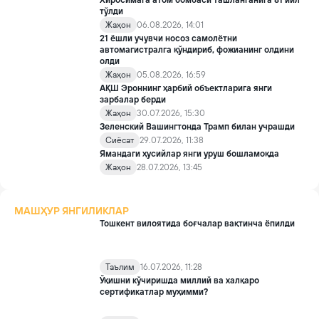
Хиросимага атом бомбаси ташланганига 81 йил
тўлди
Жаҳон
06.08.2026, 14:01
21 ёшли учувчи носоз самолётни
автомагистралга қўндириб, фожианинг олдини
олди
Жаҳон
05.08.2026, 16:59
АҚШ Эроннинг ҳарбий объектларига янги
зарбалар берди
Жаҳон
30.07.2026, 15:30
Зеленский Вашингтонда Трамп билан учрашди
Сиёсат
29.07.2026, 11:38
Ямандаги ҳусийлар янги уруш бошламоқда
Жаҳон
28.07.2026, 13:45
МАШҲУР ЯНГИЛИКЛАР
Тошкент вилоятида боғчалар вақтинча ёпилди
Таълим
16.07.2026, 11:28
Ўқишни кўчиришда миллий ва халқаро
сертификатлар муҳимми?