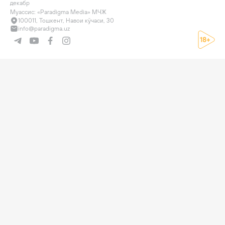
декабр

Муассис: «Paradigma Media» МЧЖ
100011, Тошкент, Навои кўчаси, 30
info@paradigma.uz