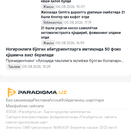
киши ҳалок бўлди
Жаҳон
06.08.2026, 10:07
Жиззахда Gentra дарахтга урилиши оқибатида 21
ёшли блогер қиз вафот этди
Ўзбекистон
05.08.2026, 17:19
21 ёшли учувчи носоз самолётни
автомагистралга қўндириб, фожианинг олдини
олди
Жаҳон
05.08.2026, 16:59
Ногиронлиги бўлган абитуриентларга имтиҳонда 50 фоиз
қўшимча вақт берилади
Президентнинг «Алоҳида таълимга эҳтиёжи бўлган болаларни
таълим ва ижтимоий хизматлар билан қамраб олиш тизимини
Таълим
05.08.2026, 15:29
такомиллаштириш бўйича қўшимча чора-тадбирлар
тўғрисида»ги қарори билан инклюзив таълим соҳасида қатор
янги механизмлар жорий этилади.
Биз ҳақимизда
Реклама
Алоқа
Фойдаланиш шартлари
Махфийлик сиёсати
©2026 «Paradigma.uz». Барча ҳуқуқлар ҳимояланган.

Сайтдаги маълумотлардан фойдаланилганда «Paradigma.uz» сайтига 
хавола кўрсатилиши шарт.

Электрон ОАВ гувоҳномаси: №180629. Берилган санаси: 2023 йил 6 