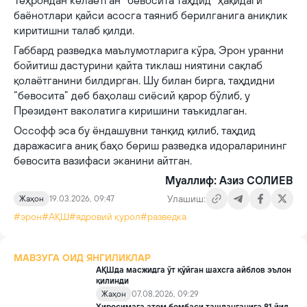
Теҳрондан келаётган “бевосита таҳдид” ҳақидаги
баёнотлари қайси асосга таяниб берилганига аниқлик
киритишни талаб қилди.
Габбард разведка маълумотларига кўра, Эрон уранни
бойитиш дастурини қайта тиклаш ниятини сақлаб
қолаётганини билдирган. Шу билан бирга, таҳдидни
“бевосита” деб баҳолаш сиёсий қарор бўлиб, у
Президент ваколатига киришини таъкидлаган.
Оссофф эса бу ёндашувни танқид қилиб, таҳдид
даражасига аниқ баҳо бериш разведка идораларининг
бевосита вазифаси эканини айтган.
Муаллиф: Азиз СОЛИЕВ
Улашиш:
Жаҳон
19.03.2026, 09:47
#эрон
#АҚШ
#ядровий қурол
#разведка
МАВЗУГА ОИД ЯНГИЛИКЛАР
АҚШда масжидга ўт қўйган шахсга айблов эълон
қилинди
Жаҳон
07.08.2026, 09:29