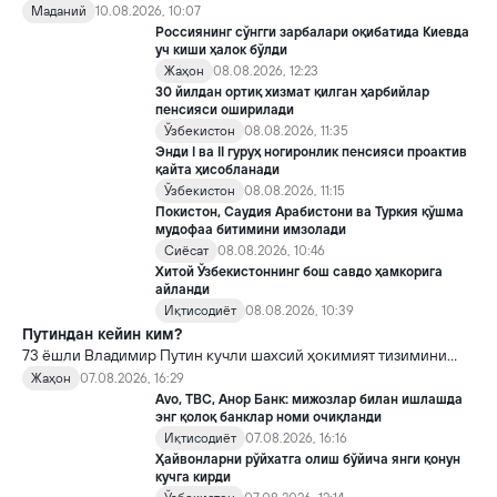
таҳлиллари ва археологик топилмалар инсоният тарихи
Маданий
10.08.2026, 10:07
илгари ўйланганидан анча мураккаб бўлганини кўрсатмоқда.
Россиянинг сўнгги зарбалари оқибатида Киевда
уч киши ҳалок бўлди
Жаҳон
08.08.2026, 12:23
30 йилдан ортиқ хизмат қилган ҳарбийлар
пенсияси оширилади
Ўзбекистон
08.08.2026, 11:35
Энди I ва II гуруҳ ногиронлик пенсияси проактив
қайта ҳисобланади
Ўзбекистон
08.08.2026, 11:15
Покистон, Саудия Арабистони ва Туркия қўшма
мудофаа битимини имзолади
Сиёсат
08.08.2026, 10:46
Хитой Ўзбекистоннинг бош савдо ҳамкорига
айланди
Иқтисодиёт
08.08.2026, 10:39
Путиндан кейин ким?
73 ёшли Владимир Путин кучли шахсий ҳокимият тизимини
яратди, аммо ундан кейин ким келиши ва ҳокимиятни
Жаҳон
07.08.2026, 16:29
топшириш механизми ҳали ноаниқ. Таҳлилчилар фикрича, бу
Avo, TBC, Анор Банк: мижозлар билан ишлашда
Кремлда ворислик жангига олиб келиши мумкин.
энг қолоқ банклар номи очиқланди
Иқтисодиёт
07.08.2026, 16:16
Ҳайвонларни рўйхатга олиш бўйича янги қонун
кучга кирди