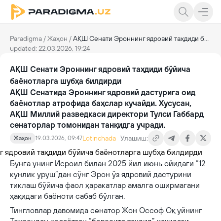
Paradigma
/
Жаҳон
/
АҚШ Сенати Эроннинг ядровий таҳдиди бўйича баёнотларга шубҳа билдирди
updated: 22.03.2026, 19:24
АҚШ Сенати Эроннинг ядровий таҳдиди бўйича
баёнотларга шубҳа билдирди
АҚШ Сенатида Эроннинг ядровий дастурига оид
баёнотлар атрофида баҳслар кучайди. Хусусан,
АҚШ Миллий разведкаси директори Тулси Габбард
сенаторлар томонидан танқидга учради.
Lotinchada
Улашиш:
Жаҳон
19.03.2026, 09:47
Бунга унинг Исроил билан 2025 йил июнь ойидаги “12
кунлик уруш”дан сўнг Эрон ўз ядровий дастурини
тиклаш бўйича фаол ҳаракатлар амалга оширмагани
ҳақидаги баёноти сабаб бўлган.
Тингловлар давомида сенатор Жон Оссоф Оқ уйнинг