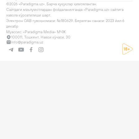
©2026 «Paradigma.uz». Барча ҳуқуқлар ҳимояланган.

Сайтдаги маълумотлардан фойдаланилганда «Paradigma.uz» сайтига 
хавола кўрсатилиши шарт.

Электрон ОАВ гувоҳномаси: №180629. Берилган санаси: 2023 йил 6 
декабр

Муассис: «Paradigma Media» МЧЖ
100011, Тошкент, Навои кўчаси, 30
info@paradigma.uz