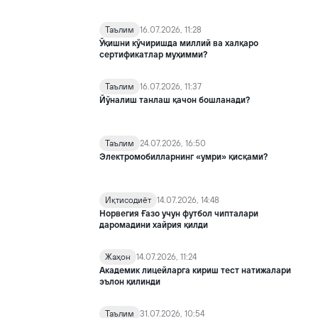
Таълим
16.07.2026, 11:28
Ўқишни кўчиришда миллий ва халқаро
сертификатлар муҳимми?
Таълим
16.07.2026, 11:37
Йўналиш танлаш қачон бошланади?
Таълим
24.07.2026, 16:50
Электромобилларнинг «умри» қисқами?
Иқтисодиёт
14.07.2026, 14:48
Норвегия Ғазо учун футбол чипталари
даромадини хайрия қилди
Жаҳон
14.07.2026, 11:24
Академик лицейларга кириш тест натижалари
эълон қилинди
Таълим
31.07.2026, 10:54