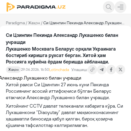
Paradigma
/
Жаҳон
/
Си Цзинпин Пекинда Александр Лукашенко билан учрашди
Си Цзинпин Пекинда Александр Лукашенко билан
учрашди
Лукашенко Москвага Беларус орқали Украинага
бостириб киришга рухсат берган. Хитой ҳам
Россияга хуфиёна ёрдам беришда айбланади.
Lotinchada
Улашиш:
Жаҳон
29.06.2026, 16:50
Хитой раиси Си Цзинпин 27 июнь куни Пекинда
Россиянинг асосий иттифоқчиси бўлган Беларус
етакчиси Александр Лукашенко билан учрашди.
Хитойнинг CCTV давлат телеканали хабарига кўра, Си
Лукашенкони “
Diaoyutay
” давлат меҳмонхонасининг
ҳашаматли биносида қабул қилган, бироқ ҳозирча
қўшимча тафсилотлар келтирилмаган.