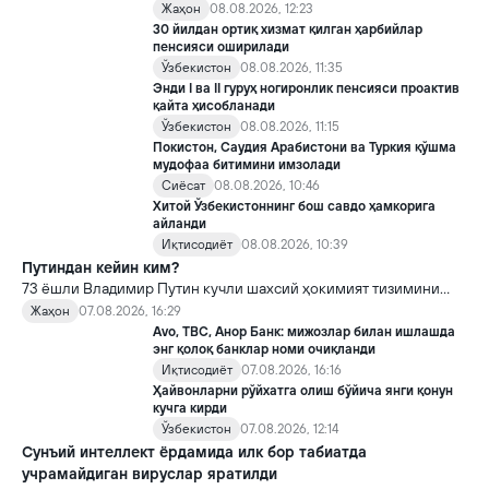
Жаҳон
08.08.2026, 12:23
30 йилдан ортиқ хизмат қилган ҳарбийлар
пенсияси оширилади
Ўзбекистон
08.08.2026, 11:35
Энди I ва II гуруҳ ногиронлик пенсияси проактив
қайта ҳисобланади
Ўзбекистон
08.08.2026, 11:15
Покистон, Саудия Арабистони ва Туркия қўшма
мудофаа битимини имзолади
Сиёсат
08.08.2026, 10:46
Хитой Ўзбекистоннинг бош савдо ҳамкорига
айланди
Иқтисодиёт
08.08.2026, 10:39
Путиндан кейин ким?
73 ёшли Владимир Путин кучли шахсий ҳокимият тизимини
яратди, аммо ундан кейин ким келиши ва ҳокимиятни
Жаҳон
07.08.2026, 16:29
топшириш механизми ҳали ноаниқ. Таҳлилчилар фикрича, бу
Avo, TBC, Анор Банк: мижозлар билан ишлашда
Кремлда ворислик жангига олиб келиши мумкин.
энг қолоқ банклар номи очиқланди
Иқтисодиёт
07.08.2026, 16:16
Ҳайвонларни рўйхатга олиш бўйича янги қонун
кучга кирди
Ўзбекистон
07.08.2026, 12:14
Сунъий интеллект ёрдамида илк бор табиатда
учрамайдиган вируслар яратилди