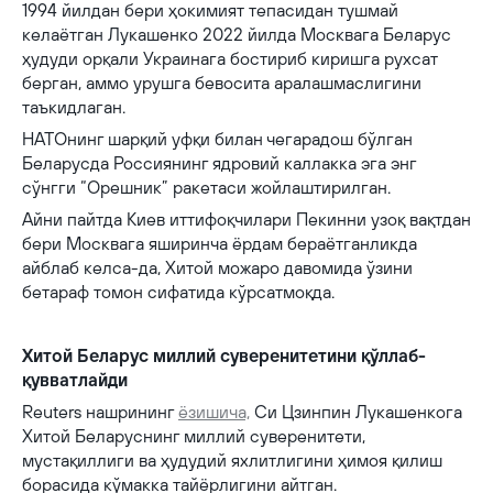
1994 йилдан бери ҳокимият тепасидан тушмай
келаётган Лукашенко 2022 йилда Москвага Беларус
ҳудуди орқали Украинага бостириб киришга рухсат
берган, аммо урушга бевосита аралашмаслигини
таъкидлаган.
НАТОнинг шарқий уфқи билан чегарадош бўлган
Беларусда Россиянинг ядровий каллакка эга энг
сўнгги “Орешник” ракетаси жойлаштирилган.
Айни пайтда Киев иттифоқчилари Пекинни узоқ вақтдан
бери Москвага яширинча ёрдам бераётганликда
айблаб келса-да, Хитой можаро давомида ўзини
бетараф томон сифатида кўрсатмоқда.
Хитой Беларус миллий суверенитетини қўллаб-
қувватлайди
Reuters нашрининг
ёзишича,
Си Цзинпин Лукашенкога
Хитой Беларуснинг миллий суверенитети,
мустақиллиги ва ҳудудий яхлитлигини ҳимоя қилиш
борасида кўмакка тайёрлигини айтган.