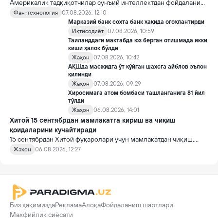
Америкалик тадқиқотчилар сунъий интеллектдан фойдаланиб
16 та вирус яратди. Бу кашфиёт янги ютуқларга умид уйғотиш
Фан-технология
07.08.2026, 12:10
билан бирга, ундан нотўғри мақсадда фойдаланиш борасидаги
Марказий банк сохта банк ҳақида огоҳлантирди
хавотирларни ҳам кучайтирмоқда.
Иқтисодиёт
07.08.2026, 10:59
Таиланддаги мактабда юз берган отишмада икки
киши ҳалок бўлди
Жаҳон
07.08.2026, 10:42
АҚШда масжидга ўт қўйган шахсга айблов эълон
қилинди
Жаҳон
07.08.2026, 09:29
Хиросимага атом бомбаси ташланганига 81 йил
тўлди
Жаҳон
06.08.2026, 14:01
Хитой 15 сентябрдан мамлакатга кириш ва чиқиш
қоидаларини кучайтиради
15 сентябрдан Хитой фуқаролари учун мамлакатдан чиқиш,
хорижликлар учун эса Хитойга кириш тартиби бўйича янги
Жаҳон
06.08.2026, 12:27
қоидалар кучга киради.
Биз ҳақимизда
Реклама
Алоқа
Фойдаланиш шартлари
Махфийлик сиёсати