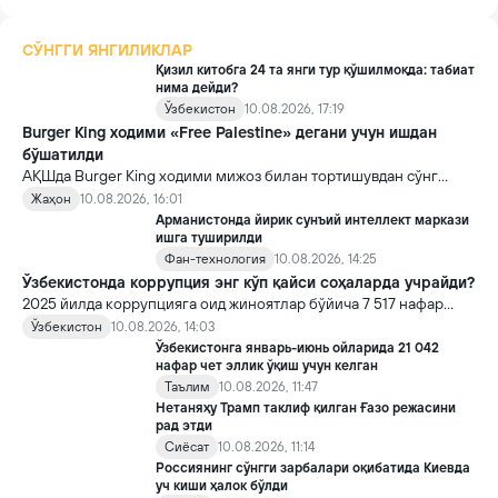
СЎНГГИ ЯНГИЛИКЛАР
Қизил китобга 24 та янги тур қўшилмоқда: табиат
нима дейди?
Ўзбекистон
10.08.2026, 17:19
Burger King ходими «Free Palestine» дегани учун ишдан
бўшатилди
АҚШда Burger King ходими мижоз билан тортишувдан сўнг
ишдан бўшатилганини айтди. У учун бошланган хайрия
Жаҳон
10.08.2026, 16:01
акциясида эса қисқа вақт ичида 100 минг доллардан ортиқ
Арманистонда йирик сунъий интеллект маркази
маблағ тўпланган.
ишга туширилди
Фан-технология
10.08.2026, 14:25
Ўзбекистонда коррупция энг кўп қайси соҳаларда учрайди?
2025 йилда коррупцияга оид жиноятлар бўйича 7 517 нафар
шахс жиноий жавобгарликка тортилган. Давлат манфаатларига
Ўзбекистон
10.08.2026, 14:03
етказилган зарар 2,9 триллион сўмдан ошган.
Ўзбекистонга январь-июнь ойларида 21 042
нафар чет эллик ўқиш учун келган
Таълим
10.08.2026, 11:47
Нетаняҳу Трамп таклиф қилган Ғазо режасини
рад этди
Сиёсат
10.08.2026, 11:14
Россиянинг сўнгги зарбалари оқибатида Киевда
уч киши ҳалок бўлди