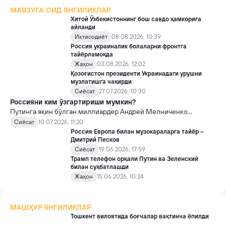
МАВЗУГА ОИД ЯНГИЛИКЛАР
Хитой Ўзбекистоннинг бош савдо ҳамкорига
айланди
Иқтисодиёт
08.08.2026, 10:39
Россия украиналик болаларни фронтга
тайёрламоқда
Жаҳон
03.08.2026, 12:02
Қозоғистон президенти Украинадаги урушни
музлатишга чақирди
Сиёсат
27.07.2026, 10:30
Россияни ким ўзгартириши мумкин?
Путинга яқин бўлган миллиардер Андрей Мелниченко
Россиянинг чуқур инқирозга юз тутаётгани, Хитойга қарамлиги
Сиёсат
10.07.2026, 11:20
кучаяётгани ва ёпиқ давлатга айланиш хавфи ҳақида очиқ
Россия Европа билан музокараларга тайёр –
огоҳлантирди.
Дмитрий Песков
Сиёсат
19.06.2026, 17:59
Трамп телефон орқали Путин ва Зеленский
билан суҳбатлашди
Жаҳон
15.06.2026, 10:24
МАШҲУР ЯНГИЛИКЛАР
Тошкент вилоятида боғчалар вақтинча ёпилди