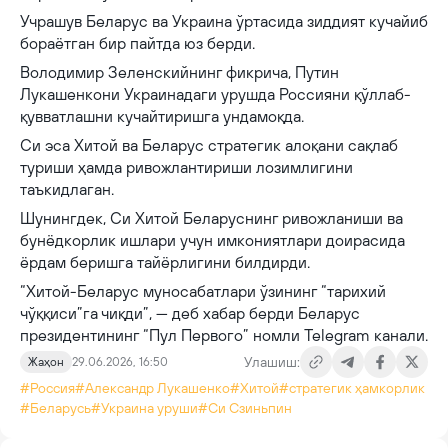
Учрашув Беларус ва Украина ўртасида зиддият кучайиб
бораётган бир пайтда юз берди.
Володимир Зеленскийнинг фикрича, Путин
Лукашенкони Украинадаги урушда Россияни қўллаб-
қувватлашни кучайтиришга ундамоқда.
Си эса Хитой ва Беларус стратегик алоқани сақлаб
туриши ҳамда ривожлантириши лозимлигини
таъкидлаган.
Шунингдек, Си Хитой Беларуснинг ривожланиши ва
бунёдкорлик ишлари учун имкониятлари доирасида
ёрдам беришга тайёрлигини билдирди.
“Хитой-Беларус муносабатлари ўзининг “тарихий
чўққиси”га чиқди”, — деб хабар берди Беларус
президентининг “Пул Первого” номли Telegram канали.
Улашиш:
Жаҳон
29.06.2026, 16:50
#Россия
#Александр Лукашенко
#Хитой
#стратегик ҳамкорлик
#Беларусь
#Украина уруши
#Си Сзиньпин