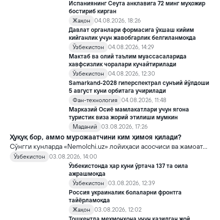
Испаниянинг Сеута анклавига 72 минг муҳожир
бостириб кирган
Жаҳон
04.08.2026, 18:26
Давлат органлари формасига ўхшаш кийим
кийганлик учун жавобгарлик белгиланмоқда
Ўзбекистон
04.08.2026, 14:29
Мактаб ва олий таълим муассасаларида
хавфсизлик чоралари кучайтирилади
Ўзбекистон
04.08.2026, 12:30
Samarkand-2028 гиперспектрал сунъий йўлдоши
5 август куни орбитага учирилади
Фан-технология
04.08.2026, 11:48
Марказий Осиё мамлакатлари учун ягона
туристик виза жорий этилиши мумкин
Маданий
03.08.2026, 17:26
Ҳуқуқ бор, аммо мурожаатчини ким ҳимоя қилади?
Сўнгги кунларда «Nemolchi.uz» лойиҳаси асосчиси ва жамоат
фаоли Ирина Матвиенко билан боғлиқ воқеа жамоатчиликда
Ўзбекистон
03.08.2026, 14:00
кенг муҳокама қилинмоқда.
Ўзбекистонда ҳар куни ўртача 137 та оила
ажрашмоқда
Ўзбекистон
03.08.2026, 12:39
Россия украиналик болаларни фронтга
тайёрламоқда
Жаҳон
03.08.2026, 12:02
Тошкентда меҳмонхона учун қазилган жой