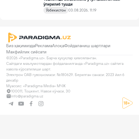
ўпирилиб тушди
Ўзбекистон
03.08.2026, 11:19
Биз ҳақимизда
Реклама
Алоқа
Фойдаланиш шартлари
Махфийлик сиёсати
©2026 «Paradigma.uz». Барча ҳуқуқлар ҳимояланган.

Сайтдаги маълумотлардан фойдаланилганда «Paradigma.uz» сайтига 
хавола кўрсатилиши шарт.

Электрон ОАВ гувоҳномаси: №180629. Берилган санаси: 2023 йил 6 
декабр

Муассис: «Paradigma Media» МЧЖ
100011, Тошкент, Навои кўчаси, 30
info@paradigma.uz