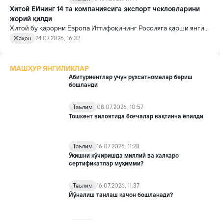
Хитой ЕИнинг 14 та компаниясига экспорт чекловларини
жорий қилди
Хитой бу қарорни Европа Иттифоқининг Россияга қарши янги
санкциялари доирасида 14 та хитойлик компанияга чеклов
Жаҳон
24.07.2026, 16:32
жорий этганига жавоб сифатида қабул қилди.
МАШҲУР ЯНГИЛИКЛАР
Абитуриентлар учун рухсатномалар бериш
бошланди
Таълим
08.07.2026, 10:57
Тошкент вилоятида боғчалар вақтинча ёпилди
Таълим
16.07.2026, 11:28
Ўқишни кўчиришда миллий ва халқаро
сертификатлар муҳимми?
Таълим
16.07.2026, 11:37
Йўналиш танлаш қачон бошланади?