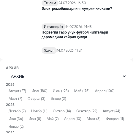
Таълим
24.07.2026, 16:50
Электромобилларнинг «умри» қисқами?
Иқтисодиёт
14.07.2026, 14:48
Норвегия Ғазо учун футбол чипталари
даромадини хайрия қилди
Жаҳон
14.07.2026, 11:24
АРХИВ
2026
Август (27)
Июл (180)
Июн (193)
Май (175)
Апрел (100)
Март (7)
Феврал (3)
Январ (3)
2025
Декабр (7)
Ноябр (11)
Октябр (14)
Сентябр (22)
Август (44)
Июл (36)
Июн (8)
Май (7)
Апрел (10)
Март (3)
Феврал (11)
Январ (2)
2024