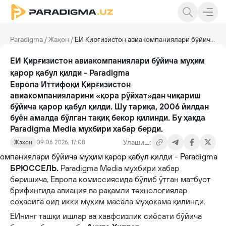
Paradigma
/
Жаҳон
/
ЕИ Қирғизистон авиакомпаниялари бўйича муҳим қарор қабул қилди - Paradigma
ЕИ Қирғизистон авиакомпаниялари бўйича муҳим
қарор қабул қилди - Paradigma
Европа Иттифоқи Қирғизистон
авиакомпанияларини «қора рўйхат»дан чиқариш
бўйича қарор қабул қилди. Шу тариқа, 2006 йилдан
буён амалда бўлган тақиқ бекор қилинди. Бу ҳақда
Paradigma Media мухбири хабар берди.
Улашиш:
Жаҳон
09.06.2026, 17:08
БРЮССЕЛЬ.
Paradigma Media мухбири хабар
беришича, Европа комиссиясида бўлиб ўтган матбуот
брифингида авиация ва рақамли технологиялар
соҳасига оид икки муҳим масала муҳокама қилинди.
ЕИнинг ташқи ишлар ва хавфсизлик сиёсати бўйича