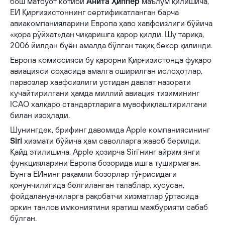
бош матбуот котиби
Анита Ҳиппер
маълум қилишича,
ЕИ Қирғизистоннинг сертификатланган барча
авиакомпанияларини Европа ҳаво хавфсизлиги бўйича
«қора рўйхат»дан чиқаришга қарор қилди. Шу тариқа,
2006 йилдан буён амалда бўлган тақиқ бекор қилинди.
Европа комиссияси бу қарорни Қирғизистонда фуқаро
авиацияси соҳасида амалга оширилган ислоҳотлар,
парвозлар хавфсизлиги устидан давлат назорати
кучайтирилгани ҳамда миллий авиация тизимининг
ICAO халқаро стандартларига мувофиқлаштирилгани
билан изоҳлади.
Шунингдек, брифинг давомида Apple компаниясининг
Siri
хизмати бўйича ҳам саволларга жавоб берилди.
Қайд этилишича, Apple ҳозирча Siri'нинг айрим янги
функцияларини Европа бозорида ишга туширмаган.
Бунга ЕИнинг рақамли бозорлар тўғрисидаги
қонунчилигида белгиланган талаблар, хусусан,
фойдаланувчиларга рақобатчи хизматлар ўртасида
эркин танлов имкониятини яратиш мажбурияти сабаб
бўлган.