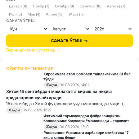
Декабр (8)
Ноябр (7)
Октябр (18)
Сентябр (18)
Август (27)
Июл (5)
Май (4)
Апрел (13)
Март (17)
САНАГА ЎТИШ
САНАГА ЎТИШ →
Барча архивни кўрсатиш →
СЎНГГИ ЯНГИЛИКЛАР
Хиросимага атом бомбаси ташланганига 81 йил
тўлди
Жаҳон
06.08.2026, 14:01
Хитой 15 сентябрдан мамлакатга кириш ва чиқиш
қоидаларини кучайтиради
15 сентябрдан Хитой фуқаролари учун мамлакатдан чиқиш,
хорижликлар учун эса Хитойга кириш тартиби бўйича янги
Жаҳон
06.08.2026, 12:27
қоидалар кучга киради.
Ижтимоий тармоқлардан фойдаланадиган
болаларнинг баҳолари ёмонлашади – тадқиқот
Жаҳон
06.08.2026, 12:10
Россиянинг Украинага зарбалари оқибатида 17
киши ҳалок бўлди