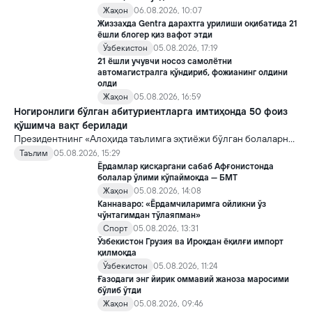
Жаҳон
06.08.2026, 10:07
Жиззахда Gentra дарахтга урилиши оқибатида 21
ёшли блогер қиз вафот этди
Ўзбекистон
05.08.2026, 17:19
21 ёшли учувчи носоз самолётни
автомагистралга қўндириб, фожианинг олдини
олди
Жаҳон
05.08.2026, 16:59
Ногиронлиги бўлган абитуриентларга имтиҳонда 50 фоиз
қўшимча вақт берилади
Президентнинг «Алоҳида таълимга эҳтиёжи бўлган болаларни
таълим ва ижтимоий хизматлар билан қамраб олиш тизимини
Таълим
05.08.2026, 15:29
такомиллаштириш бўйича қўшимча чора-тадбирлар
Ёрдамлар қисқаргани сабаб Афғонистонда
тўғрисида»ги қарори билан инклюзив таълим соҳасида қатор
болалар ўлими кўпаймоқда — БМТ
янги механизмлар жорий этилади.
Жаҳон
05.08.2026, 14:08
Каннаваро: «Ёрдамчиларимга ойликни ўз
чўнтагимдан тўлаяпман»
Спорт
05.08.2026, 13:31
Ўзбекистон Грузия ва Ироқдан ёқилғи импорт
қилмоқда
Ўзбекистон
05.08.2026, 11:24
Ғазодаги энг йирик оммавий жаноза маросими
бўлиб ўтди
Жаҳон
05.08.2026, 09:46