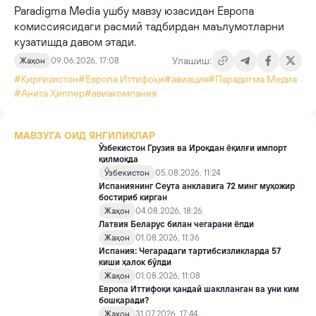
Paradigma Media ушбу мавзу юзасидан Европа
комиссиясидаги расмий тадбирдан маълумотларни
кузатишда давом этади.
Улашиш:
Жаҳон
09.06.2026, 17:08
#Қирғизистон
#Европа Иттифоқи
#авиация
#Парадигма Медиа
#Анита Ҳиппер
#авиакомпания
МАВЗУГА ОИД ЯНГИЛИКЛАР
Ўзбекистон Грузия ва Ироқдан ёқилғи импорт
қилмоқда
Ўзбекистон
05.08.2026, 11:24
Испаниянинг Сеута анклавига 72 минг муҳожир
бостириб кирган
Жаҳон
04.08.2026, 18:26
Латвия Беларус билан чегарани ёпди
Жаҳон
01.08.2026, 11:36
Испания: Чегарадаги тартибсизликларда 57
киши ҳалок бўлди
Жаҳон
01.08.2026, 11:08
Европа Иттифоқи қандай шаклланган ва уни ким
бошқаради?
Жаҳон
31.07.2026, 17:44