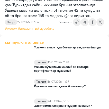
ҳам Туркиядан кейин иккинчи ўринни эгаллаганди.
Ўшанда миллий делегация 51 та олтин 42 та кумуш ва
65 та бронза жами 158 та медаль қўлга киритган.
Улашиш:
Спорт
22.11.2025, 07:56
#ислом бирдамлиги
#мусобақа
МАШҲУР ЯНГИЛИКЛАР
Тошкент вилоятида боғчалар вақтинча ёпилди
Таълим
16.07.2026, 11:28
Ўқишни кўчиришда миллий ва халқаро
сертификатлар муҳимми?
Таълим
16.07.2026, 11:37
Йўналиш танлаш қачон бошланади?
Таълим
24.07.2026, 16:50
Электромобилларнинг «умри» қисқами?