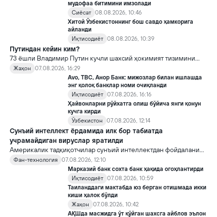
мудофаа битимини имзолади
Сиёсат
08.08.2026, 10:46
Хитой Ўзбекистоннинг бош савдо ҳамкорига
айланди
Иқтисодиёт
08.08.2026, 10:39
Путиндан кейин ким?
73 ёшли Владимир Путин кучли шахсий ҳокимият тизимини
яратди, аммо ундан кейин ким келиши ва ҳокимиятни
Жаҳон
07.08.2026, 16:29
топшириш механизми ҳали ноаниқ. Таҳлилчилар фикрича, бу
Avo, TBC, Анор Банк: мижозлар билан ишлашда
Кремлда ворислик жангига олиб келиши мумкин.
энг қолоқ банклар номи очиқланди
Иқтисодиёт
07.08.2026, 16:16
Ҳайвонларни рўйхатга олиш бўйича янги қонун
кучга кирди
Ўзбекистон
07.08.2026, 12:14
Сунъий интеллект ёрдамида илк бор табиатда
учрамайдиган вируслар яратилди
Америкалик тадқиқотчилар сунъий интеллектдан фойдаланиб
16 та вирус яратди. Бу кашфиёт янги ютуқларга умид уйғотиш
Фан-технология
07.08.2026, 12:10
билан бирга, ундан нотўғри мақсадда фойдаланиш борасидаги
Марказий банк сохта банк ҳақида огоҳлантирди
хавотирларни ҳам кучайтирмоқда.
Иқтисодиёт
07.08.2026, 10:59
Таиланддаги мактабда юз берган отишмада икки
киши ҳалок бўлди
Жаҳон
07.08.2026, 10:42
АҚШда масжидга ўт қўйган шахсга айблов эълон