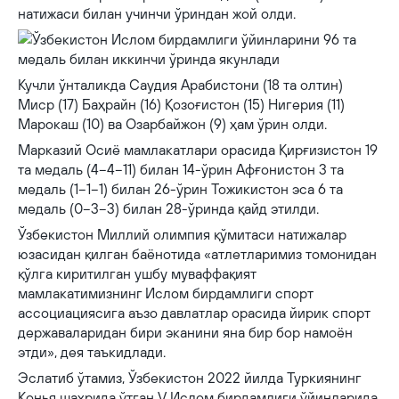
натижаси билан учинчи ўриндан жой олди.
Кучли ўнталикда Саудия Арабистони (18 та олтин)
Миср (17) Баҳрайн (16) Қозоғистон (15) Нигерия (11)
Марокаш (10) ва Озарбайжон (9) ҳам ўрин олди.
Марказий Осиё мамлакатлари орасида Қирғизистон 19
та медаль (4−4−11) билан 14-ўрин Афғонистон 3 та
медаль (1−1−1) билан 26-ўрин Тожикистон эса 6 та
медаль (0−3−3) билан 28-ўринда қайд этилди.
Ўзбекистон Миллий олимпия қўмитаси натижалар
юзасидан қилган баёнотида «атлетларимиз томонидан
қўлга киритилган ушбу муваффақият
мамлакатимизнинг Ислом бирдамлиги спорт
ассоциациясига аъзо давлатлар орасида йирик спорт
державаларидан бири эканини яна бир бор намоён
этди», дея таъкидлади.
Эслатиб ўтамиз, Ўзбекистон 2022 йилда Туркиянинг
Конья шаҳрида ўтган V Ислом бирдамлиги ўйинларида