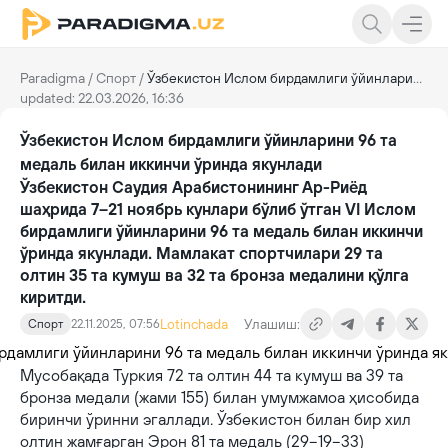
Paradigma
/
Спорт
/
Ўзбекистон Ислом бирдамлиги ўйинларини 96 та медаль билан иккинчи ўринда якунлади
updated: 22.03.2026, 16:36
Ўзбекистон Ислом бирдамлиги ўйинларини 96 та
медаль билан иккинчи ўринда якунлади
Ўзбекистон Саудия Арабистонининг Ар-Риёд
шаҳрида 7–21 ноябрь кунлари бўлиб ўтган VI Ислом
бирдамлиги ўйинларини 96 та медаль билан иккинчи
ўринда якунлади. Мамлакат спортчилари 29 та
олтин 35 та кумуш ва 32 та бронза медалини қўлга
киритди.
Lotinchada
Улашиш:
Спорт
22.11.2025, 07:56
Мусобақада Туркия 72 та олтин 44 та кумуш ва 39 та
бронза медали (жами 155) билан умумжамоа ҳисобида
биринчи ўринни эгаллади. Ўзбекистон билан бир хил
олтин жамғарган Эрон 81 та медаль (29−19−33)