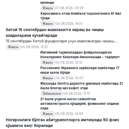
қилинди
Жаҳон
07.08.2026, 09:29
Хиросимага атом бомбаси ташланганига 81 йил
тўлди
Жаҳон
06.08.2026, 14:01
Хитой 15 сентябрдан мамлакатга кириш ва чиқиш
қоидаларини кучайтиради
15 сентябрдан Хитой фуқаролари учун мамлакатдан чиқиш,
хорижликлар учун эса Хитойга кириш тартиби бўйича янги
Жаҳон
06.08.2026, 12:27
қоидалар кучга киради.
Ижтимоий тармоқлардан фойдаланадиган
болаларнинг баҳолари ёмонлашади – тадқиқот
Жаҳон
06.08.2026, 12:10
Россиянинг Украинага зарбалари оқибатида 17
киши ҳалок бўлди
Жаҳон
06.08.2026, 10:07
Жиззахда Gentra дарахтга урилиши оқибатида 21
ёшли блогер қиз вафот этди
Ўзбекистон
05.08.2026, 17:19
21 ёшли учувчи носоз самолётни
автомагистралга қўндириб, фожианинг олдини
олди
Жаҳон
05.08.2026, 16:59
Ногиронлиги бўлган абитуриентларга имтиҳонда 50 фоиз
қўшимча вақт берилади