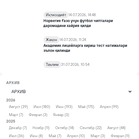
Иқтисодиёт
14.07.2026, 14:48
Норвегия Ғазо учун футбол чипталари
даромадини хайрия қилди
Жаҳон
14.07.2026, 11:24
Академик лицейларга кириш тест натижалари
эълон қилинди
Таълим
31.07.2026, 10:54
АРХИВ
2026
Август (39)
Июл (180)
Июн (193)
Май (175)
Апрел (99)
Март (7)
Феврал (3)
Январ (3)
2025
Декабр (7)
Ноябр (11)
Октябр (14)
Сентябр (22)
Август (44)
Июл (36)
Июн (8)
Май (7)
Апрел (10)
Март (3)
Феврал (11)