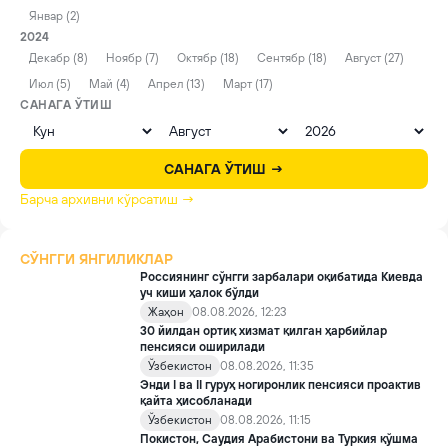
Январ (2)
2024
Декабр (8)
Ноябр (7)
Октябр (18)
Сентябр (18)
Август (27)
Июл (5)
Май (4)
Апрел (13)
Март (17)
САНАГА ЎТИШ
САНАГА ЎТИШ →
Барча архивни кўрсатиш →
СЎНГГИ ЯНГИЛИКЛАР
Россиянинг сўнгги зарбалари оқибатида Киевда
уч киши ҳалок бўлди
Жаҳон
08.08.2026, 12:23
30 йилдан ортиқ хизмат қилган ҳарбийлар
пенсияси оширилади
Ўзбекистон
08.08.2026, 11:35
Энди I ва II гуруҳ ногиронлик пенсияси проактив
қайта ҳисобланади
Ўзбекистон
08.08.2026, 11:15
Покистон, Саудия Арабистони ва Туркия қўшма