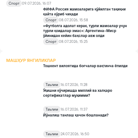
қоидани ўзгартириш қарори Трампнинг Инфантино билан
Спорт
09.07.2026, 16:07
телефон мулоқотидан сўнг қабул қилинган.
ФИФА Россия жамоаларига қўйилган тақиқни
қайта кўриб чиқади
Спорт
08.07.2026, 15:58
«Футболга адолат керак, турли жамоалар учун
турли қоидалар эмас»: Аргентина–Миср
ўйинидан кейин баҳслар авж олди
Спорт
08.07.2026, 15:25
МАШҲУР ЯНГИЛИКЛАР
Тошкент вилоятида боғчалар вақтинча ёпилди
Таълим
16.07.2026, 11:28
Ўқишни кўчиришда миллий ва халқаро
сертификатлар муҳимми?
Таълим
16.07.2026, 11:37
Йўналиш танлаш қачон бошланади?
Таълим
24.07.2026, 16:50