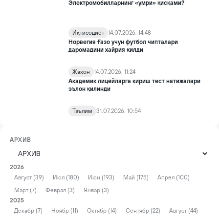
Электромобилларнинг «умри» қисқами?
Иқтисодиёт
14.07.2026, 14:48
Норвегия Ғазо учун футбол чипталари
даромадини хайрия қилди
Жаҳон
14.07.2026, 11:24
Академик лицейларга кириш тест натижалари
эълон қилинди
Таълим
31.07.2026, 10:54
АРХИВ
2026
Август (39)
Июл (180)
Июн (193)
Май (175)
Апрел (100)
Март (7)
Феврал (3)
Январ (3)
2025
Декабр (7)
Ноябр (11)
Октябр (14)
Сентябр (22)
Август (44)