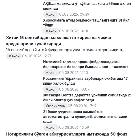
АҚШда масжидга ўт қўйган шахсга айблов эълон
қилинди
Жаҳон
07.08.2026, 09:29
Хиросимага атом бомбаси ташланганига 81 йил
тўлди
Жаҳон
06.08.2026, 14:01
Хитой 15 сентябрдан мамлакатга кириш ва чиқиш
қоидаларини кучайтиради
15 сентябрдан Хитой фуқаролари учун мамлакатдан чиқиш,
хорижликлар учун эса Хитойга кириш тартиби бўйича янги
Жаҳон
06.08.2026, 12:27
қоидалар кучга киради.
Ижтимоий тармоқлардан фойдаланадиган
болаларнинг баҳолари ёмонлашади – тадқиқот
Жаҳон
06.08.2026, 12:10
Россиянинг Украинага зарбалари оқибатида 17
киши ҳалок бўлди
Жаҳон
06.08.2026, 10:07
Жиззахда Gentra дарахтга урилиши оқибатида 21
ёшли блогер қиз вафот этди
Ўзбекистон
05.08.2026, 17:19
21 ёшли учувчи носоз самолётни
автомагистралга қўндириб, фожианинг олдини
олди
Жаҳон
05.08.2026, 16:59
Ногиронлиги бўлган абитуриентларга имтиҳонда 50 фоиз