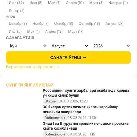
Июл (36)
Июн (8)
Май (7)
Апрел (10)
Март (3)
Феврал (11)
Январ (2)
2024
Декабр (8)
Ноябр (7)
Октябр (18)
Сентябр (18)
Август (27)
Июл (5)
Май (4)
Апрел (13)
Март (17)
САНАГА ЎТИШ
САНАГА ЎТИШ →
Барча архивни кўрсатиш →
СЎНГГИ ЯНГИЛИКЛАР
Россиянинг сўнгги зарбалари оқибатида Киевда
уч киши ҳалок бўлди
Жаҳон
08.08.2026, 12:23
30 йилдан ортиқ хизмат қилган ҳарбийлар
пенсияси оширилади
Ўзбекистон
08.08.2026, 11:35
Энди I ва II гуруҳ ногиронлик пенсияси проактив
қайта ҳисобланади
Ўзбекистон
08.08.2026, 11:15