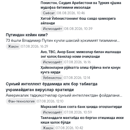
Покистон, Саудия Арабистони ва Туркия қўшма
мудофаа битимини имзолади
Сиёсат
08.08.2026, 10:46
Хитой Ўзбекистоннинг бош савдо ҳамкорига
айланди
Иқтисодиёт
08.08.2026, 10:39
Путиндан кейин ким?
73 ёшли Владимир Путин кучли шахсий ҳокимият тизимини
яратди, аммо ундан кейин ким келиши ва ҳокимиятни
Жаҳон
07.08.2026, 16:29
топшириш механизми ҳали ноаниқ. Таҳлилчилар фикрича, бу
Avo, TBC, Анор Банк: мижозлар билан ишлашда
Кремлда ворислик жангига олиб келиши мумкин.
энг қолоқ банклар номи очиқланди
Иқтисодиёт
07.08.2026, 16:16
Ҳайвонларни рўйхатга олиш бўйича янги қонун
кучга кирди
Ўзбекистон
07.08.2026, 12:14
Сунъий интеллект ёрдамида илк бор табиатда
учрамайдиган вируслар яратилди
Америкалик тадқиқотчилар сунъий интеллектдан фойдаланиб
16 та вирус яратди. Бу кашфиёт янги ютуқларга умид уйғотиш
Фан-технология
07.08.2026, 12:10
билан бирга, ундан нотўғри мақсадда фойдаланиш борасидаги
Марказий банк сохта банк ҳақида огоҳлантирди
хавотирларни ҳам кучайтирмоқда.
Иқтисодиёт
07.08.2026, 10:59
Таиланддаги мактабда юз берган отишмада икки
киши ҳалок бўлди
Жаҳон
07.08.2026, 10:42