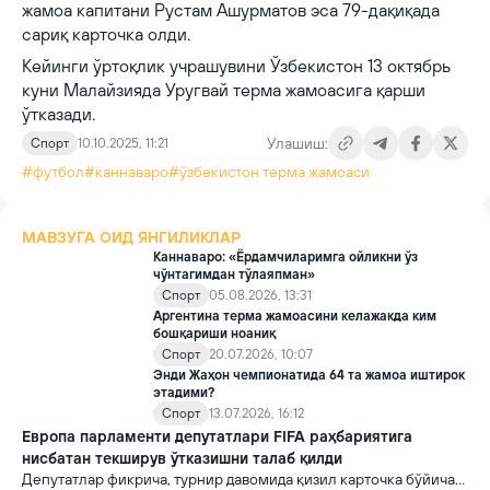
жамоа капитани Рустам Ашурматов эса 79-дақиқада
сариқ карточка олди.
Кейинги ўртоқлик учрашувини Ўзбекистон 13 октябрь
куни Малайзияда Уругвай терма жамоасига қарши
ўтказади.
Улашиш:
Спорт
10.10.2025, 11:21
#футбол
#каннаваро
#ўзбекистон терма жамоаси
МАВЗУГА ОИД ЯНГИЛИКЛАР
Каннаваро: «Ёрдамчиларимга ойликни ўз
чўнтагимдан тўлаяпман»
Спорт
05.08.2026, 13:31
Аргентина терма жамоасини келажакда ким
бошқариши ноаниқ
Спорт
20.07.2026, 10:07
Энди Жаҳон чемпионатида 64 та жамоа иштирок
этадими?
Спорт
13.07.2026, 16:12
Европа парламенти депутатлари FIFA раҳбариятига
нисбатан текширув ўтказишни талаб қилди
Депутатлар фикрича, турнир давомида қизил карточка бўйича