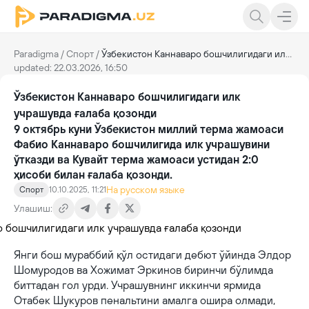
Paradigma
/
Спорт
/
Ўзбекистон Каннаваро бошчилигидаги илк учрашувда ғалаба қозонди
updated: 22.03.2026, 16:50
Ўзбекистон Каннаваро бошчилигидаги илк
учрашувда ғалаба қозонди
9 октябрь куни Ўзбекистон миллий терма жамоаси
Фабио Каннаваро бошчилигида илк учрашувини
ўтказди ва Кувайт терма жамоаси устидан 2:0
ҳисоби билан ғалаба қозонди.
На русском языке
Спорт
10.10.2025, 11:21
Улашиш:
Янги бош мураббий қўл остидаги дебют ўйинда Элдор
Шомуродов ва Хожимат Эркинов биринчи бўлимда
биттадан гол урди. Учрашувнинг иккинчи ярмида
Отабек Шукуров пенальтини амалга ошира олмади,