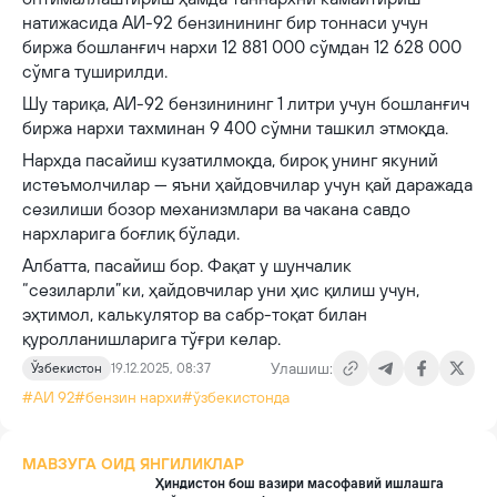
натижасида АИ-92 бензинининг бир тоннаси учун
биржа бошланғич нархи 12 881 000 сўмдан 12 628 000
сўмга туширилди.
Шу тариқа, АИ-92 бензинининг 1 литри учун бошланғич
биржа нархи тахминан 9 400 сўмни ташкил этмоқда.
Нархда пасайиш кузатилмоқда, бироқ унинг якуний
истеъмолчилар — яъни ҳайдовчилар учун қай даражада
сезилиши бозор механизмлари ва чакана савдо
нархларига боғлиқ бўлади.
Албатта, пасайиш бор. Фақат у шунчалик
“сезиларли”ки, ҳайдовчилар уни ҳис қилиш учун,
эҳтимол, калькулятор ва сабр-тоқат билан
қуролланишларига тўғри келар.
Улашиш:
Ўзбекистон
19.12.2025, 08:37
#АИ 92
#бензин нархи
#ўзбекистонда
МАВЗУГА ОИД ЯНГИЛИКЛАР
Ҳиндистон бош вазири масофавий ишлашга