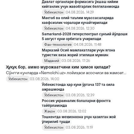
Давлат органлари формасига ўхшаш кийим
кийганлик учун жавобгарлик белгиланмоқда
Ўзбекистон
04.08.2026, 14:29
Мактаб ва олий таълим муассасаларида
хавфсизлик чоралари кучайтирилади
Ўзбекистон
04.08.2026, 12:30
Samarkand-2028 гиперспектрал сунъий йўлдоши
5 август куни орбитага учирилади
Фан-технология
04.08.2026, 11:48
Марказий Осиё мамлакатлари учун ягона
туристик виза жорий этилиши мумкин
Маданий
03.08.2026, 17:26
Ҳуқуқ бор, аммо мурожаатчини ким ҳимоя қилади?
Сўнгги кунларда «Nemolchi.uz» лойиҳаси асосчиси ва жамоат
фаоли Ирина Матвиенко билан боғлиқ воқеа жамоатчиликда
Ўзбекистон
03.08.2026, 14:00
кенг муҳокама қилинмоқда.
Ўзбекистонда ҳар куни ўртача 137 та оила
ажрашмоқда
Ўзбекистон
03.08.2026, 12:39
Россия украиналик болаларни фронтга
тайёрламоқда
Жаҳон
03.08.2026, 12:02
Тошкентда меҳмонхона учун қазилган жой
ўпирилиб тушди
Ўзбекистон
03.08.2026, 11:19