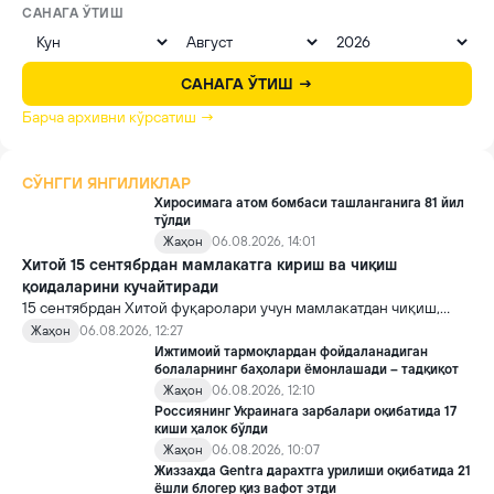
САНАГА ЎТИШ
САНАГА ЎТИШ →
Барча архивни кўрсатиш →
СЎНГГИ ЯНГИЛИКЛАР
Хиросимага атом бомбаси ташланганига 81 йил
тўлди
Жаҳон
06.08.2026, 14:01
Хитой 15 сентябрдан мамлакатга кириш ва чиқиш
қоидаларини кучайтиради
15 сентябрдан Хитой фуқаролари учун мамлакатдан чиқиш,
хорижликлар учун эса Хитойга кириш тартиби бўйича янги
Жаҳон
06.08.2026, 12:27
қоидалар кучга киради.
Ижтимоий тармоқлардан фойдаланадиган
болаларнинг баҳолари ёмонлашади – тадқиқот
Жаҳон
06.08.2026, 12:10
Россиянинг Украинага зарбалари оқибатида 17
киши ҳалок бўлди
Жаҳон
06.08.2026, 10:07
Жиззахда Gentra дарахтга урилиши оқибатида 21
ёшли блогер қиз вафот этди