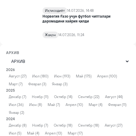
Иқтисодиёт
14.07.2026, 14:48
Норвегия Ғазо учун футбол чипталари
даромадини хайрия қилди
Жаҳон
14.07.2026, 11:24
АРХИВ
2026
Август (27)
Июл (180)
Июн (193)
Май (175)
Апрел (100)
Март (7)
Феврал (3)
Январ (3)
2025
Декабр (7)
Ноябр (11)
Октябр (14)
Сентябр (22)
Август (44)
Июл (36)
Июн (8)
Май (7)
Апрел (10)
Март (4)
Феврал (11)
Январ (2)
2024
Декабр (8)
Ноябр (7)
Октябр (18)
Сентябр (18)
Август (27)
Июл (5)
Май (4)
Апрел (13)
Март (17)