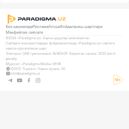
Биз ҳақимизда
Реклама
Алоқа
Фойдаланиш шартлари
Махфийлик сиёсати
©2026 «Paradigma.uz». Барча ҳуқуқлар ҳимояланган.

Сайтдаги маълумотлардан фойдаланилганда «Paradigma.uz» сайтига 
хавола кўрсатилиши шарт.

Электрон ОАВ гувоҳномаси: №180629. Берилган санаси: 2023 йил 6 
декабр

Муассис: «Paradigma Media» МЧЖ
100011, Тошкент, Навои кўчаси, 30
info@paradigma.uz