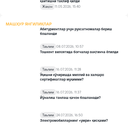
қайтишни таклиф қилди
Жаҳон
11.05.2026, 15:40
МАШҲУР ЯНГИЛИКЛАР
Абитуриентлар учун рухсатномалар бериш
бошланди
Таълим
08.07.2026, 10:57
Тошкент вилоятида боғчалар вақтинча ёпилди
Таълим
16.07.2026, 11:28
Ўқишни кўчиришда миллий ва халқаро
сертификатлар муҳимми?
Таълим
16.07.2026, 11:37
Йўналиш танлаш қачон бошланади?
Таълим
24.07.2026, 16:50
Электромобилларнинг «умри» қисқами?