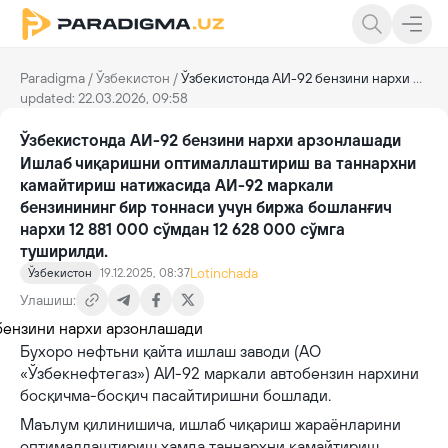
Paradigma
/
Ўзбекистон
/
Ўзбекистонда АИ-92 бензини нархи арзонлашади
updated: 22.03.2026, 09:58
Ўзбекистонда АИ-92 бензини нархи арзонлашади
Ишлаб чиқаришни оптималлаштириш ва таннархни
камайтириш натижасида АИ-92 маркали
бензинининг бир тоннаси учун биржа бошланғич
нархи 12 881 000 сўмдан 12 628 000 сўмга
туширилди.
Lotinchada
Ўзбекистон
19.12.2025, 08:37
Улашиш:
Бухоро нефтьни қайта ишлаш заводи (АО
«Ўзбекнефтегаз») АИ-92 маркали автобензин нархини
босқичма-босқич пасайтиришни бошлади.
Маълум қилинишича, ишлаб чиқариш жараёнларини
оптималлаштириш ҳамда таннархни камайтириш