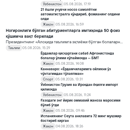
Ўзбекистон
05.08.2026, 17:19
21 ёшли учувчи носоз самолётни
автомагистралга қўндириб, фожианинг олдини
олди
Жаҳон
05.08.2026, 16:59
Ногиронлиги бўлган абитуриентларга имтиҳонда 50 фоиз
қўшимча вақт берилади
Президентнинг «Алоҳида таълимга эҳтиёжи бўлган болаларни
таълим ва ижтимоий хизматлар билан қамраб олиш тизимини
Таълим
05.08.2026, 15:29
такомиллаштириш бўйича қўшимча чора-тадбирлар
Ёрдамлар қисқаргани сабаб Афғонистонда
тўғрисида»ги қарори билан инклюзив таълим соҳасида қатор
болалар ўлими кўпаймоқда — БМТ
янги механизмлар жорий этилади.
Жаҳон
05.08.2026, 14:08
Каннаваро: «Ёрдамчиларимга ойликни ўз
чўнтагимдан тўлаяпман»
Спорт
05.08.2026, 13:31
Ўзбекистон Грузия ва Ироқдан ёқилғи импорт
қилмоқда
Ўзбекистон
05.08.2026, 11:24
Ғазодаги энг йирик оммавий жаноза маросими
бўлиб ўтди
Жаҳон
05.08.2026, 09:46
Испаниянинг Сеута анклавига 72 минг муҳожир
бостириб кирган
Жаҳон
04.08.2026, 18:26