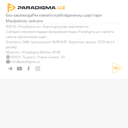
Биз ҳақимизда
Реклама
Алоқа
Фойдаланиш шартлари
Махфийлик сиёсати
©2026 «Paradigma.uz». Барча ҳуқуқлар ҳимояланган.

Сайтдаги маълумотлардан фойдаланилганда «Paradigma.uz» сайтига 
хавола кўрсатилиши шарт.

Электрон ОАВ гувоҳномаси: №180629. Берилган санаси: 2023 йил 6 
декабр

Муассис: «Paradigma Media» МЧЖ
100011, Тошкент, Навои кўчаси, 30
info@paradigma.uz