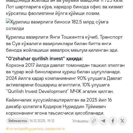
майдонида жойлашган ва умумий майдони 11 725 кв.м.
Лот шартларига кўра, харидор бинода офис ва хизмат
кўрсатиш фаолиятини йўлга қўйиши лозим.
Қурилиш вазирлиги Янги Тошкентга кўчиб, Транспорт
ва Сув хўжалиги вазирликлари билан битта янги
бинода жойлашиши аввалроқ маълум қилинган эди.
"O‘zshahar qurilish invest" ҳақида:
Корхона 2017 йилда давлат томонидан ташкил этилган
ва турар жой биноларини қуриш билан шуғулланади.
2024 йилга қадар компаниянинг 90% улушига Давлат
активларини бошқариш агентлиги, 10% улушига
“Qurilish Invest Development” МЧЖ эгалик қилган.
Кейинчалик хусусийлаштирилган ва 2025 йил 16
декабр ҳолатига Қодиров Нуриддин Тўйиевич
корхонанинг ягона таъсисчиси ҳисобланади.
Улашиш:
Ўзбекистон
16.12.2025, 19:12
#сотилди
#қурилиш вазирлиги