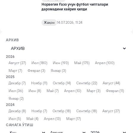
Норвегия Ғазо учун футбол чипталари
даромадини хайрия қилди
Жаҳон
14.07.2026, 11:24
АРХИВ
2026
Август (27)
Июл (180)
Июн (193)
Май (175)
Апрел (100)
Март (7)
Феврал (3)
Январ (3)
2025
Декабр (7)
Ноябр (11)
Октябр (14)
Сентябр (22)
Август (44)
Июл (36)
Июн (8)
Май (7)
Апрел (10)
Март (3)
Феврал (11)
Январ (2)
2024
Декабр (8)
Ноябр (7)
Октябр (18)
Сентябр (18)
Август (27)
Июл (5)
Май (4)
Апрел (13)
Март (17)
САНАГА ЎТИШ