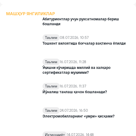
МАШҲУР ЯНГИЛИКЛАР
Абитуриентлар учун рухсатномалар бериш
бошланди
Таълим
08.07.2026, 10:57
Тошкент вилоятида боғчалар вақтинча ёпилди
Таълим
16.07.2026, 11:28
Ўқишни кўчиришда миллий ва халқаро
сертификатлар муҳимми?
Таълим
16.07.2026, 11:37
Йўналиш танлаш қачон бошланади?
Таълим
24.07.2026, 16:50
Электромобилларнинг «умри» қисқами?
Иқтисодиёт
14.07.2026, 14:48