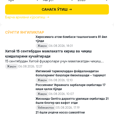
САНАГА ЎТИШ →
Барча архивни кўрсатиш →
СЎНГГИ ЯНГИЛИКЛАР
Хиросимага атом бомбаси ташланганига 81 йил
тўлди
Жаҳон
06.08.2026, 14:01
Хитой 15 сентябрдан мамлакатга кириш ва чиқиш
қоидаларини кучайтиради
15 сентябрдан Хитой фуқаролари учун мамлакатдан чиқиш,
хорижликлар учун эса Хитойга кириш тартиби бўйича янги
Жаҳон
06.08.2026, 12:27
қоидалар кучга киради.
Ижтимоий тармоқлардан фойдаланадиган
болаларнинг баҳолари ёмонлашади – тадқиқот
Жаҳон
06.08.2026, 12:10
Россиянинг Украинага зарбалари оқибатида 17
киши ҳалок бўлди
Жаҳон
06.08.2026, 10:07
Жиззахда Gentra дарахтга урилиши оқибатида 21
ёшли блогер қиз вафот этди
Ўзбекистон
05.08.2026, 17:19
21 ёшли учувчи носоз самолётни