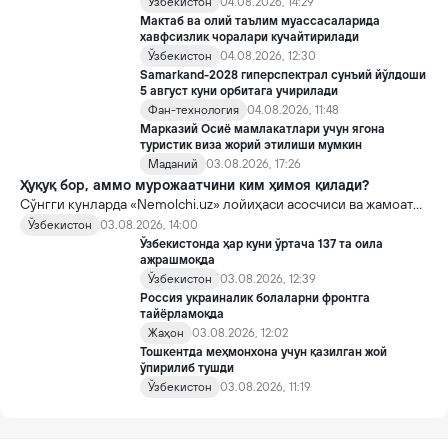
Ўзбекистон
04.08.2026, 14:29
Мактаб ва олий таълим муассасаларида
хавфсизлик чоралари кучайтирилади
Ўзбекистон
04.08.2026, 12:30
Samarkand-2028 гиперспектрал сунъий йўлдоши
5 август куни орбитага учирилади
Фан-технология
04.08.2026, 11:48
Марказий Осиё мамлакатлари учун ягона
туристик виза жорий этилиши мумкин
Маданий
03.08.2026, 17:26
Ҳуқуқ бор, аммо мурожаатчини ким ҳимоя қилади?
Сўнгги кунларда «Nemolchi.uz» лойиҳаси асосчиси ва жамоат
фаоли Ирина Матвиенко билан боғлиқ воқеа жамоатчиликда
Ўзбекистон
03.08.2026, 14:00
кенг муҳокама қилинмоқда.
Ўзбекистонда ҳар куни ўртача 137 та оила
ажрашмоқда
Ўзбекистон
03.08.2026, 12:39
Россия украиналик болаларни фронтга
тайёрламоқда
Жаҳон
03.08.2026, 12:02
Тошкентда меҳмонхона учун қазилган жой
ўпирилиб тушди
Ўзбекистон
03.08.2026, 11:19