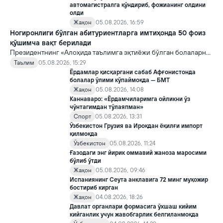
автомагистралга қўндириб, фожианинг олдини
олди
Жаҳон
05.08.2026, 16:59
Ногиронлиги бўлган абитуриентларга имтиҳонда 50 фоиз
қўшимча вақт берилади
Президентнинг «Алоҳида таълимга эҳтиёжи бўлган болаларни
таълим ва ижтимоий хизматлар билан қамраб олиш тизимини
Таълим
05.08.2026, 15:29
такомиллаштириш бўйича қўшимча чора-тадбирлар
Ёрдамлар қисқаргани сабаб Афғонистонда
тўғрисида»ги қарори билан инклюзив таълим соҳасида қатор
болалар ўлими кўпаймоқда — БМТ
янги механизмлар жорий этилади.
Жаҳон
05.08.2026, 14:08
Каннаваро: «Ёрдамчиларимга ойликни ўз
чўнтагимдан тўлаяпман»
Спорт
05.08.2026, 13:31
Ўзбекистон Грузия ва Ироқдан ёқилғи импорт
қилмоқда
Ўзбекистон
05.08.2026, 11:24
Ғазодаги энг йирик оммавий жаноза маросими
бўлиб ўтди
Жаҳон
05.08.2026, 09:46
Испаниянинг Сеута анклавига 72 минг муҳожир
бостириб кирган
Жаҳон
04.08.2026, 18:26
Давлат органлари формасига ўхшаш кийим
кийганлик учун жавобгарлик белгиланмоқда