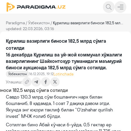
Paradigma
/
Ўзбекистон
/
Қурилиш вазирлиги биноси 182,5 млрд сўмга сотилди
updated: 22.03.2026, 03:16
Қурилиш вазирлиги биноси 182,5 млрд сўмга
сотилди
16 декабрда Қурилиш ва уй-жой коммунал хўжалиги
вазирлигининг Шайхонтоҳур туманидаги маъмурий
биноси аукционда 182,5 млрд сўмга сотилди.
Lotinchada
Ўзбекистон
16.12.2025, 19:12
Улашиш:
Савдо 130,3 млрд сўм бошланғич нарх билан
бошланиб, 8 қадамда, 1 соат 7 дақиқа давом этди.
Якунда энг юқори таклиф билан “O‘zshahar qurilish
invest” МЧЖ ғолиб бўлди.
Сотилган бинo Абай кўчаси 6-уйда, 0,5 гектар ер