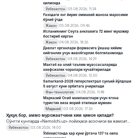
қилмоқда
Ўзбекистон
05.08.2026, 11:24
Ғазодаги энг йирик оммавий жаноза маросими
бўлиб ўтди
Жаҳон
05.08.2026, 09:46
Испаниянинг Сеута анклавига 72 минг муҳожир
бостириб кирган
Жаҳон
04.08.2026, 18:26
Давлат органлари формасига ўхшаш кийим
кийганлик учун жавобгарлик белгиланмоқда
Ўзбекистон
04.08.2026, 14:29
Мактаб ва олий таълим муассасаларида
хавфсизлик чоралари кучайтирилади
Ўзбекистон
04.08.2026, 12:30
Samarkand-2028 гиперспектрал сунъий йўлдоши
5 август куни орбитага учирилади
Фан-технология
04.08.2026, 11:48
Марказий Осиё мамлакатлари учун ягона
туристик виза жорий этилиши мумкин
Маданий
03.08.2026, 17:26
Ҳуқуқ бор, аммо мурожаатчини ким ҳимоя қилади?
Сўнгги кунларда «Nemolchi.uz» лойиҳаси асосчиси ва жамоат
фаоли Ирина Матвиенко билан боғлиқ воқеа жамоатчиликда
Ўзбекистон
03.08.2026, 14:00
кенг муҳокама қилинмоқда.
Ўзбекистонда ҳар куни ўртача 137 та оила