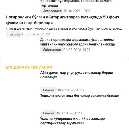
Банкомат пул бермаса, банклар жаримага
тортилади
Иқтисодиёт
15.06.2026, 12:09
Ногиронлиги бўлган абитуриентларга имтиҳонда 50 фоиз
қўшимча вақт берилади
Президентнинг «Алоҳида таълимга эҳтиёжи бўлган болаларни
таълим ва ижтимоий хизматлар билан қамраб олиш тизимини
Таълим
05.08.2026, 15:29
такомиллаштириш бўйича қўшимча чора-тадбирлар
Давлат органлари формасига ўхшаш кийим
тўғрисида»ги қарори билан инклюзив таълим соҳасида қатор
кийганлик учун жавобгарлик белгиланмоқда
янги механизмлар жорий этилади.
Ўзбекистон
04.08.2026, 14:29
МАШҲУР ЯНГИЛИКЛАР
Абитуриентлар учун рухсатномалар бериш
бошланди
Таълим
08.07.2026, 10:57
Тошкент вилоятида боғчалар вақтинча ёпилди
Таълим
16.07.2026, 11:28
Ўқишни кўчиришда миллий ва халқаро
сертификатлар муҳимми?