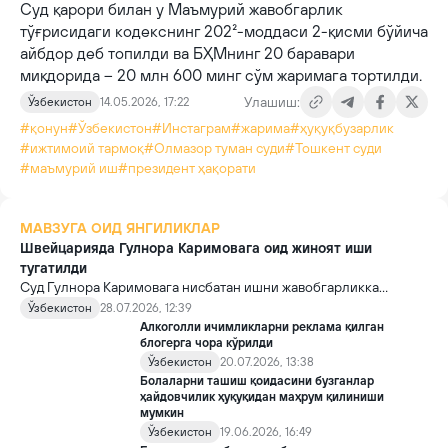
Суд қарори билан у Маъмурий жавобгарлик
тўғрисидаги кодекснинг 202²-моддаси 2-қисми бўйича
айбдор деб топилди ва БҲМнинг 20 баравари
миқдорида – 20 млн 600 минг сўм жаримага тортилди.
Улашиш:
Ўзбекистон
14.05.2026, 17:22
#қонун
#Ўзбекистон
#Инстаграм
#жарима
#ҳуқуқбузарлик
#ижтимоий тармоқ
#Олмазор туман суди
#Тошкент суди
#маъмурий иш
#президент ҳақорати
МАВЗУГА ОИД ЯНГИЛИКЛАР
Швейцарияда Гулнора Каримовага оид жиноят иши
тугатилди
Суд Гулнора Каримовага нисбатан ишни жавобгарликка
тортиш муддати билан боғлиқ сабабларга кўра тугатди. Шу
Ўзбекистон
28.07.2026, 12:39
билан бирга, Lombard Odier банки пул ювишнинг олдини
Алкоголли ичимликларни реклама қилган
олмагани учун миллионлаб франк жаримага тортилди.
блогерга чора кўрилди
Ўзбекистон
20.07.2026, 13:38
Болаларни ташиш қоидасини бузганлар
ҳайдовчилик ҳуқуқидан маҳрум қилиниши
мумкин
Ўзбекистон
19.06.2026, 16:49