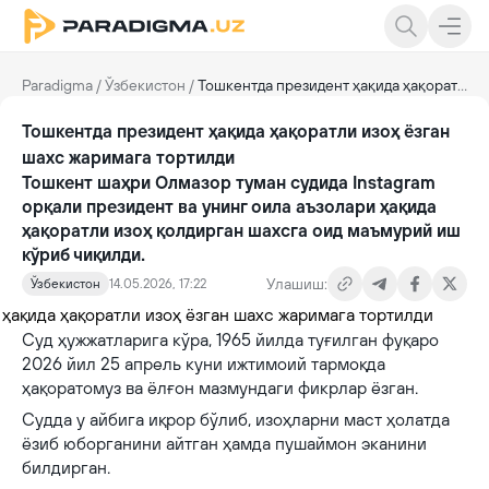
Paradigma
/
Ўзбекистон
/
Тошкентда президент ҳақида ҳақоратли изоҳ ёзган шахс жаримага тортилди
Тошкентда президент ҳақида ҳақоратли изоҳ ёзган
шахс жаримага тортилди
Тошкент шаҳри Олмазор туман судида Instagram
орқали президент ва унинг оила аъзолари ҳақида
ҳақоратли изоҳ қолдирган шахсга оид маъмурий иш
кўриб чиқилди.
Улашиш:
Ўзбекистон
14.05.2026, 17:22
Суд ҳужжатларига кўра, 1965 йилда туғилган фуқаро
2026 йил 25 апрель куни ижтимоий тармоқда
ҳақоратомуз ва ёлғон мазмундаги фикрлар ёзган.
Судда у айбига иқрор бўлиб, изоҳларни маст ҳолатда
ёзиб юборганини айтган ҳамда пушаймон эканини
билдирган.