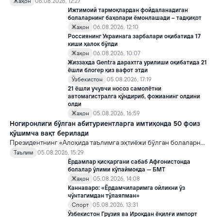
хорижликлар учун эса Хитойга кириш тартиби бўйича янги
Жаҳон
06.08.2026, 12:27
қоидалар кучга киради.
Ижтимоий тармоқлардан фойдаланадиган
болаларнинг баҳолари ёмонлашади – тадқиқот
Жаҳон
06.08.2026, 12:10
Россиянинг Украинага зарбалари оқибатида 17
киши ҳалок бўлди
Жаҳон
06.08.2026, 10:07
Жиззахда Gentra дарахтга урилиши оқибатида 21
ёшли блогер қиз вафот этди
Ўзбекистон
05.08.2026, 17:19
21 ёшли учувчи носоз самолётни
автомагистралга қўндириб, фожианинг олдини
олди
Жаҳон
05.08.2026, 16:59
Ногиронлиги бўлган абитуриентларга имтиҳонда 50 фоиз
қўшимча вақт берилади
Президентнинг «Алоҳида таълимга эҳтиёжи бўлган болаларни
таълим ва ижтимоий хизматлар билан қамраб олиш тизимини
Таълим
05.08.2026, 15:29
такомиллаштириш бўйича қўшимча чора-тадбирлар
Ёрдамлар қисқаргани сабаб Афғонистонда
тўғрисида»ги қарори билан инклюзив таълим соҳасида қатор
болалар ўлими кўпаймоқда — БМТ
янги механизмлар жорий этилади.
Жаҳон
05.08.2026, 14:08
Каннаваро: «Ёрдамчиларимга ойликни ўз
чўнтагимдан тўлаяпман»
Спорт
05.08.2026, 13:31
Ўзбекистон Грузия ва Ироқдан ёқилғи импорт