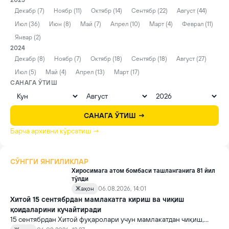
2025
Декабр (7)
Ноябр (11)
Октябр (14)
Сентябр (22)
Август (44)
Июл (36)
Июн (8)
Май (7)
Апрел (10)
Март (4)
Феврал (11)
Январ (2)
2024
Декабр (8)
Ноябр (7)
Октябр (18)
Сентябр (18)
Август (27)
Июл (5)
Май (4)
Апрел (13)
Март (17)
САНАГА ЎТИШ
САНАГА ЎТИШ →
Барча архивни кўрсатиш →
СЎНГГИ ЯНГИЛИКЛАР
Хиросимага атом бомбаси ташланганига 81 йил
тўлди
Жаҳон
06.08.2026, 14:01
Хитой 15 сентябрдан мамлакатга кириш ва чиқиш
қоидаларини кучайтиради
15 сентябрдан Хитой фуқаролари учун мамлакатдан чиқиш,