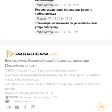
ажрашмоқда
Ўзбекистон
03.08.2026, 12:39
Россия украиналик болаларни фронтга
тайёрламоқда
Жаҳон
03.08.2026, 12:02
Тошкентда меҳмонхона учун қазилган жой
ўпирилиб тушди
Ўзбекистон
03.08.2026, 11:19
Биз ҳақимизда
Реклама
Алоқа
Фойдаланиш шартлари
Махфийлик сиёсати
©2026 «Paradigma.uz». Барча ҳуқуқлар ҳимояланган.

Сайтдаги маълумотлардан фойдаланилганда «Paradigma.uz» сайтига 
хавола кўрсатилиши шарт.

Электрон ОАВ гувоҳномаси: №180629. Берилган санаси: 2023 йил 6 
декабр

Муассис: «Paradigma Media» МЧЖ
100011, Тошкент, Навои кўчаси, 30
info@paradigma.uz