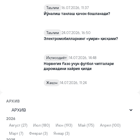
Таълим
16.07.2026, 11:37
Йўналиш танлаш қачон бошланади?
Таълим
24.07.2026, 16:50
Электромобилларнинг «умри» қисқами?
Иқтисодиёт
14.07.2026, 14:48
Норвегия Ғазо учун футбол чипталари
даромадини хайрия қилди
Жаҳон
14.07.2026, 11:24
АРХИВ
2026
Август (27)
Июл (180)
Июн (193)
Май (175)
Апрел (100)
Март (7)
Феврал (3)
Январ (3)