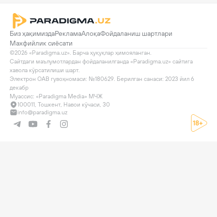
Биз ҳақимизда
Реклама
Алоқа
Фойдаланиш шартлари
Махфийлик сиёсати
©2026 «Paradigma.uz». Барча ҳуқуқлар ҳимояланган.

Сайтдаги маълумотлардан фойдаланилганда «Paradigma.uz» сайтига 
хавола кўрсатилиши шарт.

Электрон ОАВ гувоҳномаси: №180629. Берилган санаси: 2023 йил 6 
декабр

Муассис: «Paradigma Media» МЧЖ
100011, Тошкент, Навои кўчаси, 30
info@paradigma.uz