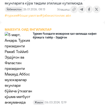
якунларига кўра тақдим этилиши кутилмоқда.
Улашиш:
Ўзбекистон
26.01.2026, 08:13
#туркия
#боши узилган
#ўзбекистонлик аёл
МАВЗУГА ОИД ЯНГИЛИКЛАР
Туркия Ғазодаги можарони ҳал қилишда кафил
бўлишга тайёр - Эрдўғон
Жаҳон
06.03.2024, 12:19