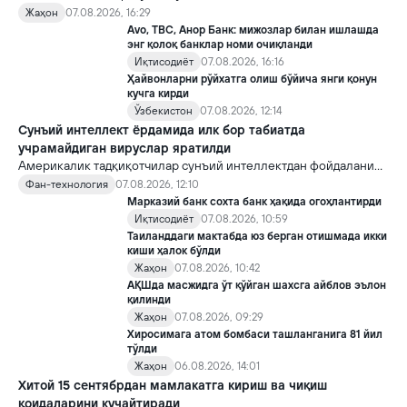
яратди, аммо ундан кейин ким келиши ва ҳокимиятни
Жаҳон
07.08.2026, 16:29
топшириш механизми ҳали ноаниқ. Таҳлилчилар фикрича, бу
Avo, TBC, Анор Банк: мижозлар билан ишлашда
Кремлда ворислик жангига олиб келиши мумкин.
энг қолоқ банклар номи очиқланди
Иқтисодиёт
07.08.2026, 16:16
Ҳайвонларни рўйхатга олиш бўйича янги қонун
кучга кирди
Ўзбекистон
07.08.2026, 12:14
Сунъий интеллект ёрдамида илк бор табиатда
учрамайдиган вируслар яратилди
Америкалик тадқиқотчилар сунъий интеллектдан фойдаланиб
16 та вирус яратди. Бу кашфиёт янги ютуқларга умид уйғотиш
Фан-технология
07.08.2026, 12:10
билан бирга, ундан нотўғри мақсадда фойдаланиш борасидаги
Марказий банк сохта банк ҳақида огоҳлантирди
хавотирларни ҳам кучайтирмоқда.
Иқтисодиёт
07.08.2026, 10:59
Таиланддаги мактабда юз берган отишмада икки
киши ҳалок бўлди
Жаҳон
07.08.2026, 10:42
АҚШда масжидга ўт қўйган шахсга айблов эълон
қилинди
Жаҳон
07.08.2026, 09:29
Хиросимага атом бомбаси ташланганига 81 йил
тўлди
Жаҳон
06.08.2026, 14:01
Хитой 15 сентябрдан мамлакатга кириш ва чиқиш
қоидаларини кучайтиради