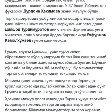
ҳудуддан топилган. Орадан қисқа вақт ўтиб,
марҳуманинг шахси аниқланган. У 37 ёшли Ўзбекистон
фуқароси
Дурдона Ҳакимова
экани маълум бўлди.
Тергoв доирасида ушбу жиноятни содир этишда гумон
қилинаётган шахс сифатида марҳуманинг ватандоши —
Дилшод Турдимуротов
аниқланган. Шунингдек, унга
жиноятни содир этишда ёрдам берганликда
Ғофуржон
Камолхўжаев
гумон қилинмоқда.
Гумонланувчи Дилшод Турдимуротовнинг
кўрсатмасига кўра, у марҳума билан ўша куни танишиб
қолган ва у билан жинсий муносабатда бўлган. Шундан
сўнг аёлни ўлдирган. Айни пайтда ушбу маълумотлар
тергов органлари томонидан текширилмоқда.
Маълум қилинишича, гумонланувчилар Туркияда
қурилиш соҳасида ишлаб келган. Улар ҳодисадан сўнг
Грузияга чиқиб кетишга уринган вақтда қўлга олинган.
Ҳозирда мазкур ҳолат юзасидан Туркия ҳуқуқ-тартибот
идоралари томонидан тергов ҳаракатлари олиб
борилмоқда. Қўшимча маълумотлар тергов жараёни