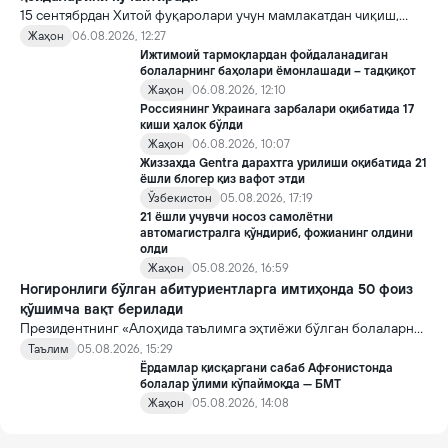
15 сентябрдан Хитой фуқаролари учун мамлакатдан чиқиш,
хорижликлар учун эса Хитойга кириш тартиби бўйича янги
Жаҳон
06.08.2026, 12:27
қоидалар кучга киради.
Ижтимоий тармоқлардан фойдаланадиган
болаларнинг баҳолари ёмонлашади – тадқиқот
Жаҳон
06.08.2026, 12:10
Россиянинг Украинага зарбалари оқибатида 17
киши ҳалок бўлди
Жаҳон
06.08.2026, 10:07
Жиззахда Gentra дарахтга урилиши оқибатида 21
ёшли блогер қиз вафот этди
Ўзбекистон
05.08.2026, 17:19
21 ёшли учувчи носоз самолётни
автомагистралга қўндириб, фожианинг олдини
олди
Жаҳон
05.08.2026, 16:59
Ногиронлиги бўлган абитуриентларга имтиҳонда 50 фоиз
қўшимча вақт берилади
Президентнинг «Алоҳида таълимга эҳтиёжи бўлган болаларни
таълим ва ижтимоий хизматлар билан қамраб олиш тизимини
Таълим
05.08.2026, 15:29
такомиллаштириш бўйича қўшимча чора-тадбирлар
Ёрдамлар қисқаргани сабаб Афғонистонда
тўғрисида»ги қарори билан инклюзив таълим соҳасида қатор
болалар ўлими кўпаймоқда — БМТ
янги механизмлар жорий этилади.
Жаҳон
05.08.2026, 14:08