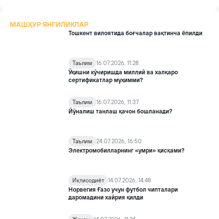
МАШҲУР ЯНГИЛИКЛАР
Тошкент вилоятида боғчалар вақтинча ёпилди
Таълим
16.07.2026, 11:28
Ўқишни кўчиришда миллий ва халқаро
сертификатлар муҳимми?
Таълим
16.07.2026, 11:37
Йўналиш танлаш қачон бошланади?
Таълим
24.07.2026, 16:50
Электромобилларнинг «умри» қисқами?
Иқтисодиёт
14.07.2026, 14:48
Норвегия Ғазо учун футбол чипталари
даромадини хайрия қилди