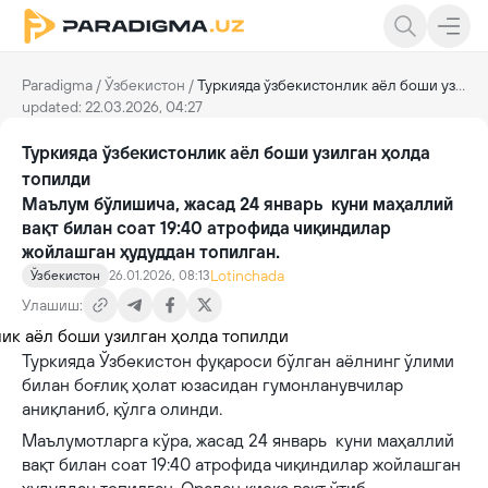
Paradigma
/
Ўзбекистон
/
Туркияда ўзбекистонлик аёл боши узилган ҳолда топилди
updated: 22.03.2026, 04:27
Туркияда ўзбекистонлик аёл боши узилган ҳолда
топилди
Маълум бўлишича, жасад 24 январь куни маҳаллий
вақт билан соат 19:40 атрофида чиқиндилар
жойлашган ҳудуддан топилган.
Lotinchada
Ўзбекистон
26.01.2026, 08:13
Улашиш:
Туркияда Ўзбекистон фуқароси бўлган аёлнинг ўлими
билан боғлиқ ҳолат юзасидан гумонланувчилар
аниқланиб, қўлга олинди.
Маълумотларга кўра, жасад 24 январь куни маҳаллий
вақт билан соат 19:40 атрофида чиқиндилар жойлашган