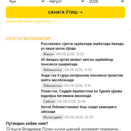
САНАГА ЎТИШ →
Барча архивни кўрсатиш →
СЎНГГИ ЯНГИЛИКЛАР
Россиянинг сўнгги зарбалари оқибатида Киевда
уч киши ҳалок бўлди
Жаҳон
08.08.2026, 12:23
30 йилдан ортиқ хизмат қилган ҳарбийлар
пенсияси оширилади
Ўзбекистон
08.08.2026, 11:35
Энди I ва II гуруҳ ногиронлик пенсияси проактив
қайта ҳисобланади
Ўзбекистон
08.08.2026, 11:15
Покистон, Саудия Арабистони ва Туркия қўшма
мудофаа битимини имзолади
Сиёсат
08.08.2026, 10:46
Хитой Ўзбекистоннинг бош савдо ҳамкорига
айланди
Иқтисодиёт
08.08.2026, 10:39
Путиндан кейин ким?
73 ёшли Владимир Путин кучли шахсий ҳокимият тизимини