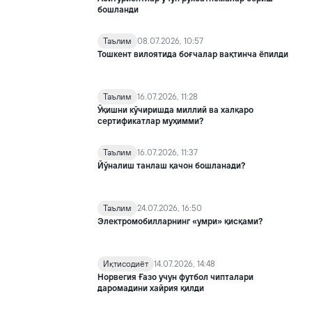
бошланди
Таълим
08.07.2026, 10:57
Тошкент вилоятида боғчалар вақтинча ёпилди
Таълим
16.07.2026, 11:28
Ўқишни кўчиришда миллий ва халқаро
сертификатлар муҳимми?
Таълим
16.07.2026, 11:37
Йўналиш танлаш қачон бошланади?
Таълим
24.07.2026, 16:50
Электромобилларнинг «умри» қисқами?
Иқтисодиёт
14.07.2026, 14:48
Норвегия Ғазо учун футбол чипталари
даромадини хайрия қилди