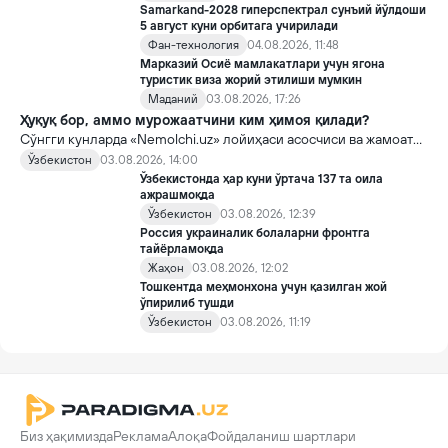
Samarkand-2028 гиперспектрал сунъий йўлдоши
5 август куни орбитага учирилади
Фан-технология
04.08.2026, 11:48
Марказий Осиё мамлакатлари учун ягона
туристик виза жорий этилиши мумкин
Маданий
03.08.2026, 17:26
Ҳуқуқ бор, аммо мурожаатчини ким ҳимоя қилади?
Сўнгги кунларда «Nemolchi.uz» лойиҳаси асосчиси ва жамоат
фаоли Ирина Матвиенко билан боғлиқ воқеа жамоатчиликда
Ўзбекистон
03.08.2026, 14:00
кенг муҳокама қилинмоқда.
Ўзбекистонда ҳар куни ўртача 137 та оила
ажрашмоқда
Ўзбекистон
03.08.2026, 12:39
Россия украиналик болаларни фронтга
тайёрламоқда
Жаҳон
03.08.2026, 12:02
Тошкентда меҳмонхона учун қазилган жой
ўпирилиб тушди
Ўзбекистон
03.08.2026, 11:19
Биз ҳақимизда
Реклама
Алоқа
Фойдаланиш шартлари