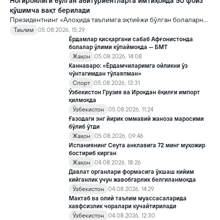
Ногиронлиги бўлган абитуриентларга имтиҳонда 50 фоиз
қўшимча вақт берилади
Президентнинг «Алоҳида таълимга эҳтиёжи бўлган болаларни
таълим ва ижтимоий хизматлар билан қамраб олиш тизимини
Таълим
05.08.2026, 15:29
такомиллаштириш бўйича қўшимча чора-тадбирлар
Ёрдамлар қисқаргани сабаб Афғонистонда
тўғрисида»ги қарори билан инклюзив таълим соҳасида қатор
болалар ўлими кўпаймоқда — БМТ
янги механизмлар жорий этилади.
Жаҳон
05.08.2026, 14:08
Каннаваро: «Ёрдамчиларимга ойликни ўз
чўнтагимдан тўлаяпман»
Спорт
05.08.2026, 13:31
Ўзбекистон Грузия ва Ироқдан ёқилғи импорт
қилмоқда
Ўзбекистон
05.08.2026, 11:24
Ғазодаги энг йирик оммавий жаноза маросими
бўлиб ўтди
Жаҳон
05.08.2026, 09:46
Испаниянинг Сеута анклавига 72 минг муҳожир
бостириб кирган
Жаҳон
04.08.2026, 18:26
Давлат органлари формасига ўхшаш кийим
кийганлик учун жавобгарлик белгиланмоқда
Ўзбекистон
04.08.2026, 14:29
Мактаб ва олий таълим муассасаларида
хавфсизлик чоралари кучайтирилади
Ўзбекистон
04.08.2026, 12:30