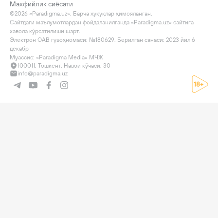
Махфийлик сиёсати
©2026 «Paradigma.uz». Барча ҳуқуқлар ҳимояланган.

Сайтдаги маълумотлардан фойдаланилганда «Paradigma.uz» сайтига 
хавола кўрсатилиши шарт.

Электрон ОАВ гувоҳномаси: №180629. Берилган санаси: 2023 йил 6 
декабр

Муассис: «Paradigma Media» МЧЖ
100011, Тошкент, Навои кўчаси, 30
info@paradigma.uz