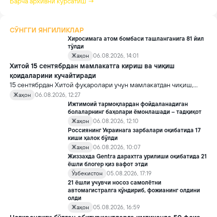
Барча архивни кўрсатиш →
СЎНГГИ ЯНГИЛИКЛАР
Хиросимага атом бомбаси ташланганига 81 йил
тўлди
Жаҳон
06.08.2026, 14:01
Хитой 15 сентябрдан мамлакатга кириш ва чиқиш
қоидаларини кучайтиради
15 сентябрдан Хитой фуқаролари учун мамлакатдан чиқиш,
хорижликлар учун эса Хитойга кириш тартиби бўйича янги
Жаҳон
06.08.2026, 12:27
қоидалар кучга киради.
Ижтимоий тармоқлардан фойдаланадиган
болаларнинг баҳолари ёмонлашади – тадқиқот
Жаҳон
06.08.2026, 12:10
Россиянинг Украинага зарбалари оқибатида 17
киши ҳалок бўлди
Жаҳон
06.08.2026, 10:07
Жиззахда Gentra дарахтга урилиши оқибатида 21
ёшли блогер қиз вафот этди
Ўзбекистон
05.08.2026, 17:19
21 ёшли учувчи носоз самолётни
автомагистралга қўндириб, фожианинг олдини
олди
Жаҳон
05.08.2026, 16:59