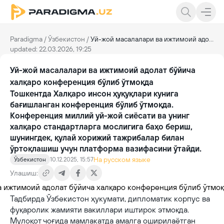
Paradigma
/
Ўзбекистон
/
Уй-жой масалалари ва ижтимоий адолат бўйича халқаро конференция бўлиб ўтмоқда
updated: 22.03.2026, 19:25
Уй-жой масалалари ва ижтимоий адолат бўйича
халқаро конференция бўлиб ўтмоқда
Тошкентда Халқаро инсон ҳуқуқлари кунига
бағишланган конференция бўлиб ўтмоқда.
Конференция миллий уй-жой сиёсати ва унинг
халқаро стандартларга мослигига баҳо бериш,
шунингдек, қулай хорижий тажрибалар билан
ўртоқлашиш учун платформа вазифасини ўтайди.
На русском языке
Ўзбекистон
10.12.2025, 15:57
Улашиш:
Тадбирда Ўзбекистон ҳукумати, дипломатик корпус ва
фуқаролик жамияти вакиллари иштирок этмоқда.
Мулоқот чоғида мамлакатда амалга оширилаётган