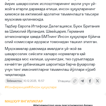
йирик шаҳарсозлик ислоҳотларининг аҳоли учун уй-
жойга етарли даражада етиши, инсон ҳуқуқларининг
ҳимояси ва ижтимоий адолатни таъминлашга таъсири
муҳокама қилинмоқда.
Тадбир Еврoпa Иттифоқи Делегацияси, Буюк Британия
ва Шимолий Ирландия, Швейцария, Германия
элчихоналари ҳамда БМТнинг Инсон ҳуқуқлари бўйича
олий комиссари идораси томонидан ташкил этилган.
Муҳокамалар давомида амалдаги уй-жой ва
шаҳарсозлик сиёсати халқаро нормаларга қай
даражада мос келиши, шунингдек, тез суръатларда
кечаётган урбанизация шароитида барча фуқаролар
учун тенг имкониятларни таъминлаш йўллари кўриб
чиқилмоқда.
Улашиш:
Ўзбекистон
10.12.2025, 15:57
#Конференция
#Инсон ҳуқуқлари
МАШҲУР ЯНГИЛИКЛАР
Абитуриентлар учун рухсатномалар бериш