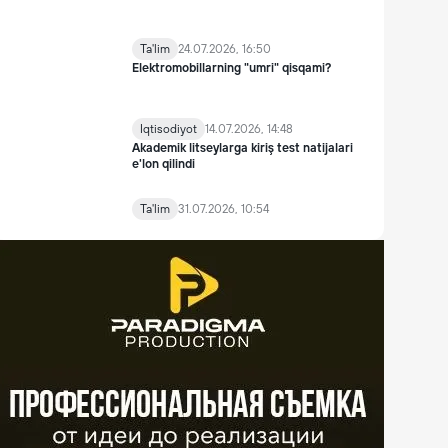
Ta'lim
24.07.2026, 16:50
Elektromobillarning "umri" qisqami?
Iqtisodiyot
14.07.2026, 14:48
Akademik litseylarga kiriş test natijalari
e'lon qilindi
Ta'lim
31.07.2026, 10:54