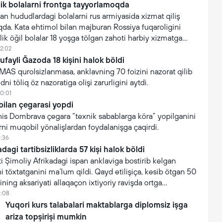
lik bolalarni frontga tayyorlamoqda
an hududlardagi bolalarni rus armiyasida xizmat qiliş
da. Kata ehtimol bilan majburan Rossiya fuqaroligini
lik öğil bolalar 18 yoşga tölgan zahoti harbiy xizmatga
12:02
tufayli Ğazoda 18 kişini halok böldi
AMAS qurolsizlanmasa, anklavning 70 foizini nazorat qilib
ni töliq öz nazoratiga olişi zarurligini aytdi.
10:01
bilan çegarasi yopdi
 Yanis Dombrava çegara “texnik sabablarga köra” yopilganini
arni muqobil yönalişlardan foydalanişga çaqirdi.
1:36
dagi tartibsizliklarda 57 kişi halok böldi
 Şimoliy Afrikadagi ispan anklaviga bostirib kelgan
i töxtatganini ma’lum qildi. Qayd etilişiça, kesib ötgan 50
ning aksariyati allaqaçon ixtiyoriy ravişda ortga
1:08
Yuqori kurs talabalari maktablarga diplomsiz işga
ariza topşirişi mumkin