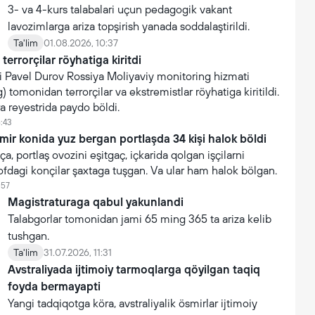
3- va 4-kurs talabalari uçun pedagogik vakant
lavozimlarga ariza topşirish yanada soddalaştirildi.
Ta'lim
01.08.2026, 10:37
terrorçilar röyhatiga kiritdi
i Pavel Durov Rossiya Moliyaviy monitoring hizmati
 tomonidan terrorçilar va ekstremistlar röyhatiga kiritildi.
ra reyestrida paydo böldi.
6:43
mir konida yuz bergan portlaşda 34 kişi halok böldi
a, portlaş ovozini eşitgaç, içkarida qolgan işçilarni
ofdagi konçilar şaxtaga tuşgan. Va ular ham halok bölgan.
:57
Magistraturaga qabul yakunlandi
Talabgorlar tomonidan jami 65 ming 365 ta ariza kelib
tushgan.
Ta'lim
31.07.2026, 11:31
Avstraliyada ijtimoiy tarmoqlarga qöyilgan taqiq
foyda bermayapti
Yangi tadqiqotga köra, avstraliyalik ösmirlar ijtimoiy