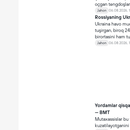
oçgan tengdoşlar
Jahon
06.08.2026, 1
Rossiyaning Ukra
Ukraina havo mudo
tuşirgan, biroq 24
birortasini ham t
Jahon
06.08.2026, 
Yordamlar qisq
— BMT
Mutaxassislar bu 
kuzatilayotganin