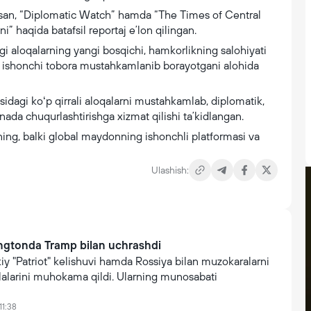
usan, “Diplomatic Watch” hamda “The Times of Central
i” haqida batafsil reportaj eʼlon qilingan.
gi aloqalarning yangi bosqichi, hamkorlikning salohiyati
n ishonchi tobora mustahkamlanib borayotgani alohida
sidagi koʻp qirrali aloqalarni mustahkamlab, diplomatik,
anada chuqurlashtirishga xizmat qilishi taʼkidlangan.
ng, balki global maydonning ishonchli platformasi va
Ulashish:
ngtonda Tramp bilan uchrashdi
y "Patriot" kelishuvi hamda Rossiya bilan muzokaralarni
lalarini muhokama qildi. Ularning munosabati
11:38