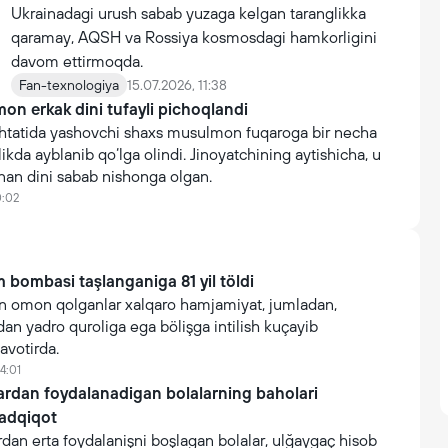
Ukrainadagi urush sabab yuzaga kelgan taranglikka
qaramay, AQSH va Rossiya kosmosdagi hamkorligini
davom ettirmoqda.
Fan-texnologiya
15.07.2026, 11:38
 erkak dini tufayli pichoqlandi
tatida yashovchi shaxs musulmon fuqaroga bir necha
ikda ayblanib qo‘lga olindi. Jinoyatchining aytishicha, u
nan dini sabab nishonga olgan.
0:02
 bombasi taşlanganiga 81 yil töldi
 omon qolganlar xalqaro hamjamiyat, jumladan,
n yadro quroliga ega bölişga intilish kuçayib
avotirda.
4:01
lardan foydalanadigan bolalarning baholari
tadqiqot
rdan erta foydalanişni boşlagan bolalar, ulğaygaç hisob