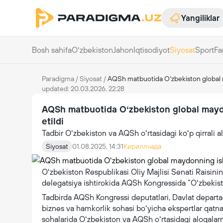
Yangiliklar
Bosh sahifa
Oʻzbekiston
Jahon
Iqtisodiyot
Siyosat
Sport
Fa
Paradigma
/
Siyosat
/
AQSh matbuotida Oʻzbekiston global may
updated: 20.03.2026, 22:28
AQSh matbuotida Oʻzbekiston global maydon
etildi
Tadbir Oʻzbekiston va AQSh oʻrtasidagi koʻp qirrali 
Siyosat
01.08.2025, 14:31
Кириллчада
Oʻzbekiston Respublikasi Oliy Majlisi Senati Raisini
delegatsiya ishtirokida AQSh Kongressida “Oʻzbekisto
Tadbirda AQSh Kongressi deputatlari, Davlat departam
biznes va hamkorlik sohasi boʻyicha ekspertlar qatnas
sohalarida Oʻzbekiston va AQSh oʻrtasidagi aloqalar