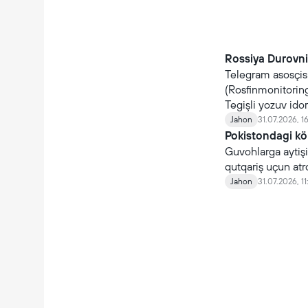
Rossiya Durovni 
Telegram asosçis
(Rosfinmonitoring)
Tegişli yozuv ido
Jahon
31.07.2026, 1
Pokistondagi kö
Guvohlarga aytişiç
qutqariş uçun atr
Jahon
31.07.2026, 11