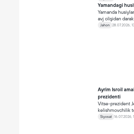
Yamandagi husi
Yamanda husiylar
avj olişidan dara
Jahon
28.07.2026, 1
Ayrim Isroil amaldor
prezidenti
Vitse-prezident J
kelishmovchilik 
Siyosat
16.07.2026, 