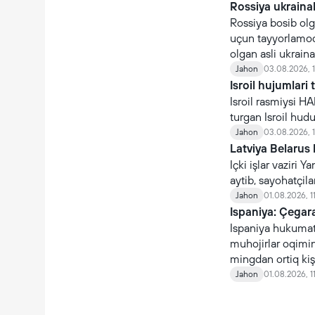
Rossiya ukraina
Rossiya bosib olg
uçun tayyorlamoq
olgan asli ukraina
çaqiriladi.
Jahon
03.08.2026, 
Isroil hujumlari 
Isroil rasmiysi H
turgan Isroil hudud
Jahon
03.08.2026, 
Latviya Belarus 
Içki işlar vaziri
aytib, sayohatçil
Jahon
01.08.2026, 1
Ispaniya: Çegara
Ispaniya hukumati
muhojirlar oqimin
mingdan ortiq kişi
qaytmoqda.
Jahon
01.08.2026, 1