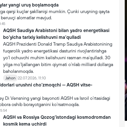
ylar yangi uruş boşlamoqda
ga qarşi kuçlar şakllanişi mumkin. Çunki uruşning qayta
k beruvçi alomatlar mavjud.
3:45
AQSH Saudiya Arabistoni bilan yadro energetikasi
bo‘yicha tarixiy kelishuvni ma’qulladi
AQSH Prezidenti Donald Tramp Saudiya Arabistonining
fuqarolik yadro energetikasi dasturini rivojlantirishga
yo‘l ochuvchi muhim kelishuvni rasman ma’qulladi. 30
yilga mo‘ljallangan bitim qiymati o‘nlab milliard dollarga
baholanmoqda.
Jahon
22.07.2026, 11:10
lari urushni cho‘zmoqchi — AQSH vitse-
ey Di Vensning yangi bayonoti AQSH va Isroil o‘rtasidagi
tobora oshib borayotganini ko‘rsatmoqda.
15:54
AQSH va Rossiya Qozog‘istondagi kosmodromdan
kosmik kema uchirdi