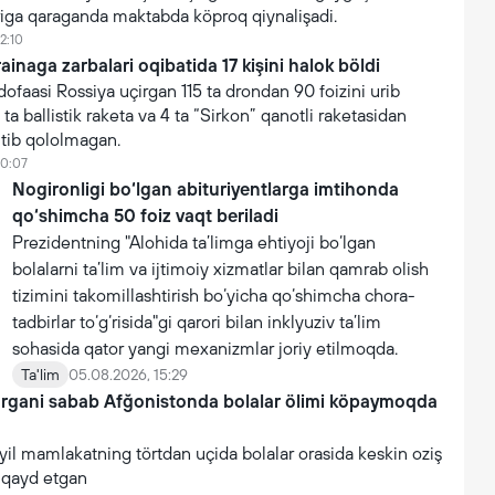
iga qaraganda maktabda köproq qiynalişadi.
2:10
inaga zarbalari oqibatida 17 kişini halok böldi
faasi Rossiya uçirgan 115 ta drondan 90 foizini urib
 ta ballistik raketa va 4 ta “Sirkon” qanotli raketasidan
utib qololmagan.
10:07
Nogironligi bo‘lgan abituriyentlarga imtihonda
qo‘shimcha 50 foiz vaqt beriladi
Prezidentning "Alohida ta’limga ehtiyoji bo‘lgan
bolalarni ta’lim va ijtimoiy xizmatlar bilan qamrab olish
tizimini takomillashtirish bo‘yicha qo‘shimcha chora-
tadbirlar to‘g‘risida"gi qarori bilan inklyuziv ta’lim
sohasida qator yangi mexanizmlar joriy etilmoqda.
Ta'lim
05.08.2026, 15:29
argani sabab Afğonistonda bolalar ölimi köpaymoqda
yil mamlakatning törtdan uçida bolalar orasida keskin oziş
i qayd etgan