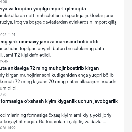
14:08
iya va Iroqdan yoqilği import qilmoqda
akatlarda neft mahsulotlari eksportiga çeklovlar joriy
ruziya, Iroq va boşqa davlatlardan aviakerosin import qiliş
026, 11:24
eng yirik ommaviy janoza marosimi bölib ötdi
 ostidan topilgan deyarli butun bir sulolaning dafn
. Jami 112 kişi dafn etildi.
09:46
uta anklaviga 72 ming muhojir bostirib kirgan
y kirgan muhojirlar soni kutilganidan ança yuqori bölib
hukumati 72 ming kişidan 70 ming nafari allaqaçon hududni
um qildi.
8:26
 formasiga o‘xshash kiyim kiyganlik uchun javobgarlik
xodimlarining formasiga öxşaş kiyimlarni kiyiş yoki joriy
ar kuçaytirilmoqda. Bu fuqarolarni çalğitiş va davlat
işonçning suiiste’mol qilinişini oldini olişga qaratilgan.
026, 14:29