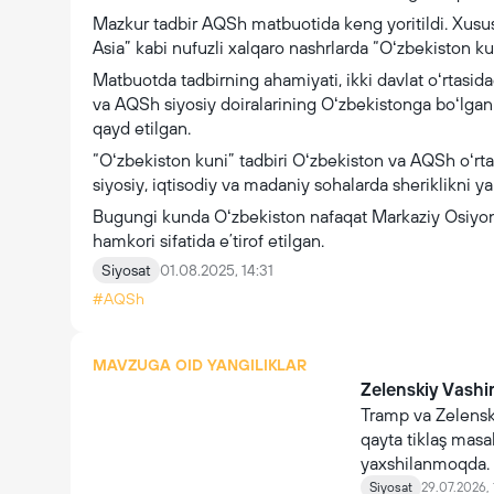
Mazkur tadbir AQSh matbuotida keng yoritildi. Xus
Asia” kabi nufuzli xalqaro nashrlarda “Oʻzbekiston kun
Matbuotda tadbirning ahamiyati, ikki davlat oʻrtasida
va AQSh siyosiy doiralarining Oʻzbekistonga boʻlga
qayd etilgan.
“Oʻzbekiston kuni” tadbiri Oʻzbekiston va AQSh oʻrta
siyosiy, iqtisodiy va madaniy sohalarda sheriklikni y
Bugungi kunda Oʻzbekiston nafaqat Markaziy Osiyoni
hamkori sifatida eʼtirof etilgan.
Siyosat
01.08.2025, 14:31
#AQSh
MAVZUGA OID YANGILIKLAR
Zelenskiy Vashi
Tramp va Zelenski
qayta tiklaş masa
yaxshilanmoqda.
Siyosat
29.07.2026, 