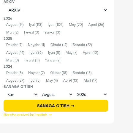
ARXIV
2026
Avgust (14)
Iyul (113)
Iyun (109)
May (70)
Aprel (26)
Mart (2)
Fevral (3)
Yanvar (3)
2025
Dekabr (7)
Noyabr (11)
Oktabr (14)
Sentabr (22)
Avgust (44)
Iyul (36)
Iyun (8)
May (7)
Aprel (10)
Mart (3)
Fevral (11)
Yanvar (2)
2024
Dekabr (8)
Noyabr (7)
Oktabr (18)
Sentabr (18)
Avgust (27)
Iyul (5)
May (4)
Aprel (13)
Mart (17)
SANAGA O'TISH
SANAGA O'TISH →
Barcha arxivni ko'rsatish →