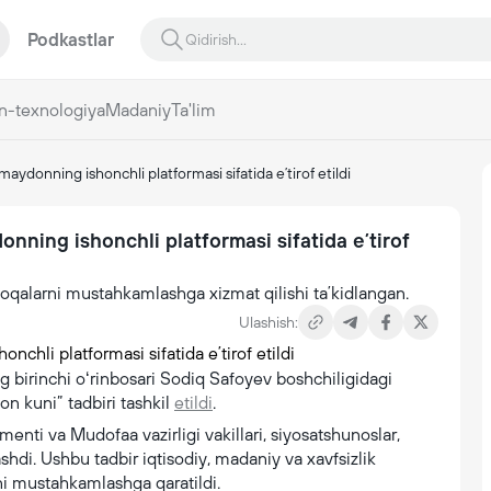
Podkastlar
n-texnologiya
Madaniy
Ta'lim
donning ishonchli platformasi sifatida eʼtirof etildi
ning ishonchli platformasi sifatida eʼtirof
aloqalarni mustahkamlashga xizmat qilishi taʼkidlangan.
Ulashish:
ng birinchi oʻrinbosari Sodiq Safoyev boshchiligidagi
n kuni” tadbiri tashkil
etildi
.
enti va Mudofaa vazirligi vakillari, siyosatshunoslar,
hdi. Ushbu tadbir iqtisodiy, madaniy va xavfsizlik
ni mustahkamlashga qaratildi.