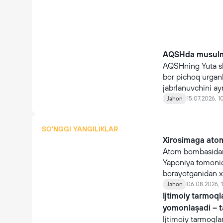
AQSHda musulmon
AQSHning Yuta sh
bor pichoq urganl
jabrlanuvchini ay
Jahon
15.07.2026, 1
SO'NGGI YANGILIKLAR
Xirosimaga atom
Atom bombasidan
Yaponiya tomonida
borayotganidan x
Jahon
06.08.2026, 1
Ijtimoiy tarmoq
yomonlaşadi – 
Ijtimoiy tarmoqla