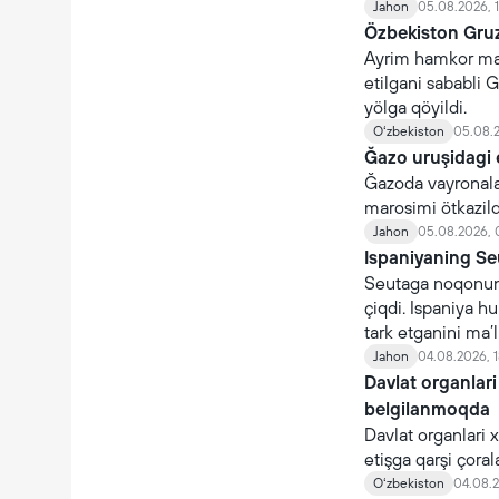
Jahon
05.08.2026, 
Özbekiston Gruz
Ayrim hamkor maml
etilgani sababli G
yölga qöyildi.
Oʻzbekiston
05.08.2
Ğazo uruşidagi 
Ğazoda vayronalar
marosimi ötkazildi
Jahon
05.08.2026, 
Ispaniyaning Se
Seutaga noqonuni
çiqdi. Ispaniya 
tark etganini ma’l
Jahon
04.08.2026, 1
Davlat organlari
belgilanmoqda
Davlat organlari 
etişga qarşi çoral
organlari nomidan 
Oʻzbekiston
04.08.2