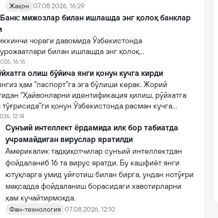
Жаҳон
07.08.2026, 16:29
 Банк: мижозлар билан ишлашда энг қолоқ банклар
и
иккинчи чораги давомида Ўзбекистонда
урожаатлари билан ишлашда энг қолоқ
эга 10 та тижорий банклар рўйхати очиқланган.
026, 16:16
йхатга олиш бўйича янги қонун кучга кирди
нгиз ҳам "паспорт"га эга бўлиши керак. Жорий
тидан "Ҳайвонларни идентификация қилиш, рўйхатга
 тўғрисида"ги қонун Ўзбекистонда расман кучга
026, 12:14
Сунъий интеллект ёрдамида илк бор табиатда
учрамайдиган вируслар яратилди
Америкалик тадқиқотчилар сунъий интеллектдан
фойдаланиб 16 та вирус яратди. Бу кашфиёт янги
ютуқларга умид уйғотиш билан бирга, ундан нотўғри
мақсадда фойдаланиш борасидаги хавотирларни
ҳам кучайтирмоқда.
Фан-технология
07.08.2026, 12:10