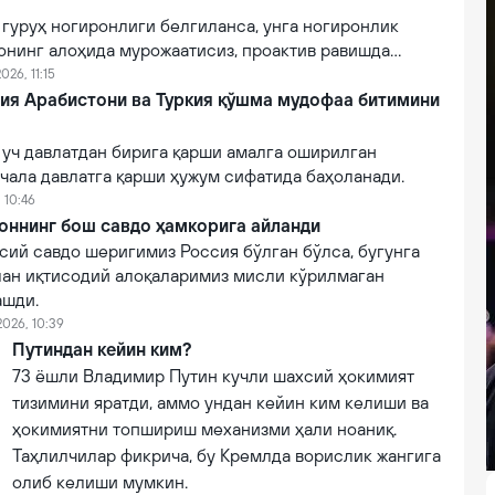
II гуруҳ ногиронлиги белгиланса, унга ногиронлик
онинг алоҳида мурожаатисиз, проактив равишда
026, 11:15
дия Арабистони ва Туркия қўшма мудофаа битимини
 уч давлатдан бирига қарши амалга оширилган
чала давлатга қарши ҳужум сифатида баҳоланади.
 10:46
оннинг бош савдо ҳамкорига айланди
сий савдо шеригимиз Россия бўлган бўлса, бугунга
лан иқтисодий алоқаларимиз мисли кўрилмаган
ашди.
2026, 10:39
Путиндан кейин ким?
73 ёшли Владимир Путин кучли шахсий ҳокимият
тизимини яратди, аммо ундан кейин ким келиши ва
ҳокимиятни топшириш механизми ҳали ноаниқ.
Таҳлилчилар фикрича, бу Кремлда ворислик жангига
олиб келиши мумкин.