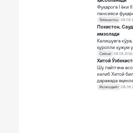
ҳисобланади
Фуқарога I ёки 
пенсияси фуқар
тайинланади.
Ўзбекистон
08.08.2
Покистон, Сау
имзолади
Келишувга кўра,
қуролли ҳужум у
Сиёсат
08.08.2026,
Хитой Ўзбекист
Шу пайтгача асо
келиб Хитой би
даражада яқинл
Иқтисодиёт
08.08.