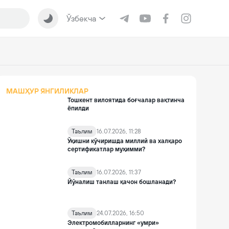
Ўзбекча
МАШҲУР ЯНГИЛИКЛАР
Тошкент вилоятида боғчалар вақтинча
ёпилди
Таълим
16.07.2026, 11:28
Ўқишни кўчиришда миллий ва халқаро
сертификатлар муҳимми?
Таълим
16.07.2026, 11:37
Йўналиш танлаш қачон бошланади?
Таълим
24.07.2026, 16:50
Электромобилларнинг «умри»