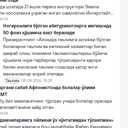
ини олди
а штатида 21 ёшли парвоз инструктори Эмили
ли носозликка учраган енгил самолётни Интерстейт
алига муваффақиятли қўндириб, эҳтимолий йирик
16:59
ни олди.
Ногиронлиги бўлган абитуриентларга имтиҳонда
50 фоиз қўшимча вақт берилади
Президентнинг «Алоҳида таълимга эҳтиёжи бўлган
болаларни таълим ва ижтимоий хизматлар билан
қамраб олиш тизимини такомиллаштириш бўйича
қўшимча чора-тадбирлар тўғрисида»ги қарори
билан инклюзив таълим соҳасида қатор янги
механизмлар жорий этилади.
Таълим
05.08.2026, 15:29
аргани сабаб Афғонистонда болалар ўлими
БМТ
бу йил мамлакатнинг тўртдан учида болалар орасида
атилаётганини қайд этган.
14:08
дамчиларимга ойликни ўз чўнтагимдан тўлаяпман»
лий терма жамоаси бош мураббийи Фабио Каннаваро