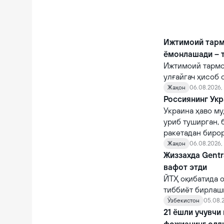
Ижтимоий тарм
ёмонлашади – 
Ижтимоий тармо
улғайгач ҳисоб 
қийналишади.
Жаҳон
06.08.2026, 
Россиянинг Укр
Украина ҳаво му
уриб туширган, 
ракетадан бирор
Жаҳон
06.08.2026,
Жиззахда Gentr
вафот этди
ЙТҲ оқибатида о
тиббиёт бирлаш
шифокорлар том
Ўзбекистон
05.08.2
қарамасдан, у ва
21 ёшли учувчи