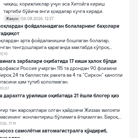
чиқиш, хорижликлар учун эса Хитойга кириш
тартиби бўйича янги қоидалар кучга киради.
Жаҳон
06.08.2026, 12:27
оқлардан фойдаланадиган болаларнинг баҳолари
тадқиқот
қлардан эрта фойдаланишни бошлаган болалар,
очган тенгдошларига қараганда мактабда кўпроқ
12:10
аинага зарбалари оқибатида 17 киши ҳалок бўлди
дофааси Россия учирган 115 та дрондан 90 фоизини
бироқ 24 та баллистик ракета ва 4 та “Сиркон” қанотли
тасини ҳам тутиб қололмаган.
 10:07
a дарахтга урилиши оқибатида 21 ёшли блогер қиз
ғир тан жароҳатлари олган ҳайдовчи Жиззах вилояти
масининг жонлантириш бўлимига ётқизилган. Бироқ
онидан кўрсатилган тиббий муолажаларга
026, 17:19
фот этган.
 носоз самолётни автомагистралга қўндириб,