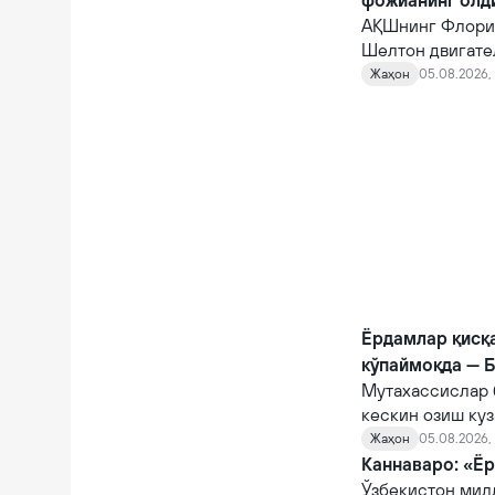
фожианинг олд
АҚШнинг Флорид
Шелтон двигате
10 автомагистр
Жаҳон
05.08.2026, 
фожианинг олди
Ёрдамлар қисқ
кўпаймоқда — 
Мутахассислар 
кескин озиш куз
Жаҳон
05.08.2026, 
Каннаваро: «Ёр
Ўзбекистон мил