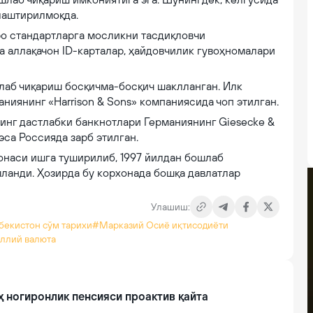
лаштирилмоқда.
ро стандартларга мосликни тасдиқловчи
а аллақачон ID-карталар, ҳайдовчилик гувоҳномалари
лаб чиқариш босқичма-босқич шаклланган. Илк
ниянинг «Harrison & Sons» компаниясида чоп этилган.
инг дастлабки банкнотлари Германиянинг Giesecke &
эса Россияда зарб этилган.
онаси ишга туширилиб, 1997 йилдан бошлаб
шланди. Ҳозирда бу корхонада бошқа давлатлар
Улашиш:
бекистон сўм тарихи
#Марказий Осиё иқтисодиёти
ллий валюта
руҳ ногиронлик пенсияси проактив қайта