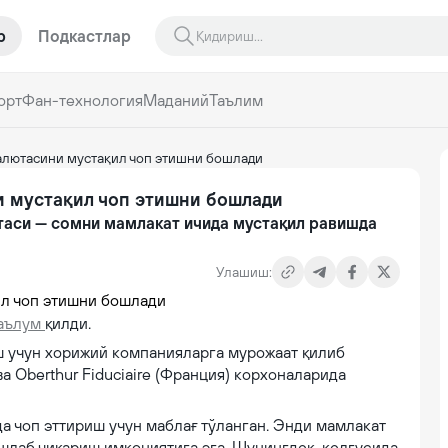
р
Подкастлар
орт
Фан-технология
Маданий
Таълим
алютасини мустақил чоп этишни бошлади
и мустақил чоп этишни бошлади
ютаси — сомни мамлакат ичида мустақил равишда
Улашиш:
аълум
қилди.
ш учун хорижий компанияларга мурожаат қилиб
ва Oberthur Fiduciaire (Франция) корхоналарида
а чоп эттириш учун маблағ тўланган. Энди мамлакат
шлаб чиқариш имкониятига эга. Шунингдек, келгусида