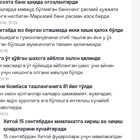
сохта банк ҳақида огоҳлантирди
қларда мавжуд бўлмаган банкнинг расмий ҳужжати
нга нисбатан Марказий банк расман изоҳ берди.
026, 10:59
ктабда юз берган отишмада икки киши ҳалок бўлди
ёшидаги гумонланувчини отиб ташлаган ёки у ўз
лган бўлиши мумкинлиги тахмин қилинмоқда.
10:42
 ўт қўйган шахсга айблов эълон қилинди
 масжидга ўт қўйишда айбланган шахс уни айнан
 учун нишонга олгани маълум бўлди.
 09:29
м бомбаси ташланганига 81 йил тўлди
н омон қолганлар халқаро ҳамжамият, жумладан,
ан ядро қуролига эга бўлишга интилиш кучайиб
авотирда.
14:01
Хитой 15 сентябрдан мамлакатга кириш ва чиқиш
қоидаларини кучайтиради
15 сентябрдан Хитой фуқаролари учун мамлакатдан