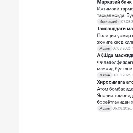
Марказий банк 
Ижтимоий тармо
тарқалмоқда. Бу
Иқтисодиёт
07.08.2
Таиланддаги ма
Полиция ўсмир 
жонига қасд қи
Жаҳон
07.08.2026, 
АҚШда масжидга
Филаделфиядаги
масжид бўлгани
Жаҳон
07.08.2026,
Хиросимага ато
Атом бомбасида
Япония томонид
бораётганидан х
Жаҳон
06.08.2026, 