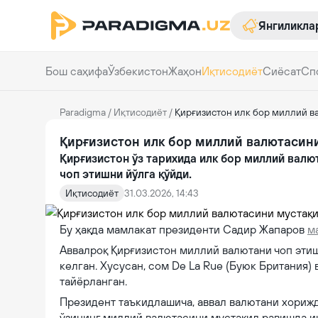
Янгиликла
Бош саҳифа
Ўзбекистон
Жаҳон
Иқтисодиёт
Сиёсат
Сп
Paradigma
/
Иқтисодиёт
/
Қирғизистон илк бор миллий в
Қирғизистон илк бор миллий валютасин
Қирғизистон ўз тарихида илк бор миллий вал
чоп этишни йўлга қўйди.
Иқтисодиёт
31.03.2026, 14:43
Бу ҳақда мамлакат президенти Садир Жапаров
м
Аввалроқ Қирғизистон миллий валютани чоп эти
келган. Хусусан, сом De La Rue (Буюк Британия) 
тайёрланган.
Президент таъкидлашича, аввал валютани хорижд
ўзининг миллий валютасини мустақил равишда и