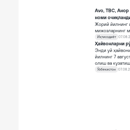
Avo, TBC, Анор
номи очиқланд
Жорий йилнинг 
мижозларнинг м
кўрсаткичларга 
Иқтисодиёт
07.08.2
Ҳайвонларни рў
Энди уй ҳайвони
йилнинг 7 авгус
олиш ва кузатиш
кирди.
Ўзбекистон
07.08.2