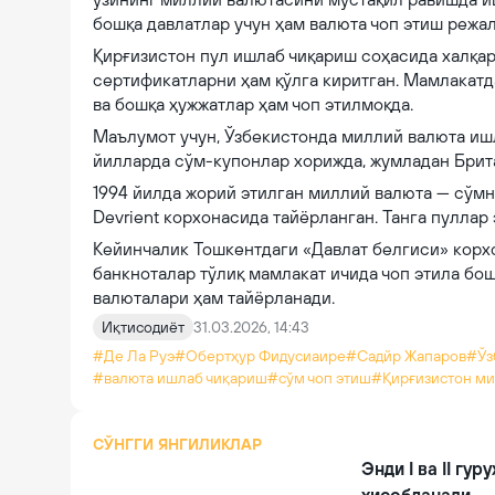
бошқа давлатлар учун ҳам валюта чоп этиш режа
Қирғизистон пул ишлаб чиқариш соҳасида халқа
сертификатларни ҳам қўлга киритган. Мамлакатд
ва бошқа ҳужжатлар ҳам чоп этилмоқда.
Маълумот учун, Ўзбекистонда миллий валюта иш
йилларда сўм-купонлар хорижда, жумладан Брита
1994 йилда жорий этилган миллий валюта — сўмн
Devrient корхонасида тайёрланган. Танга пуллар 
Кейинчалик Тошкентдаги «Давлат белгиси» корх
банкноталар тўлиқ мамлакат ичида чоп этила бо
валюталари ҳам тайёрланади.
Иқтисодиёт
31.03.2026, 14:43
#Де Ла Руэ
#Обертҳур Фидуcиаире
#Садйр Жапаров
#Ўз
#валюта ишлаб чиқариш
#сўм чоп этиш
#Қирғизистон ми
СЎНГГИ ЯНГИЛИКЛАР
Энди I ва II гу