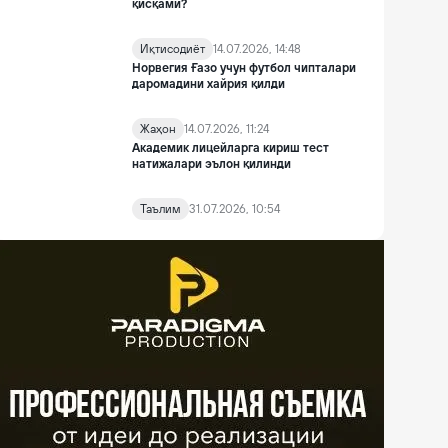
қисқами?
Иқтисодиёт
14.07.2026, 14:48
Норвегия Ғазо учун футбол чипталари
даромадини хайрия қилди
Жаҳон
14.07.2026, 11:24
Академик лицейларга кириш тест
натижалари эълон қилинди
Таълим
31.07.2026, 10:54