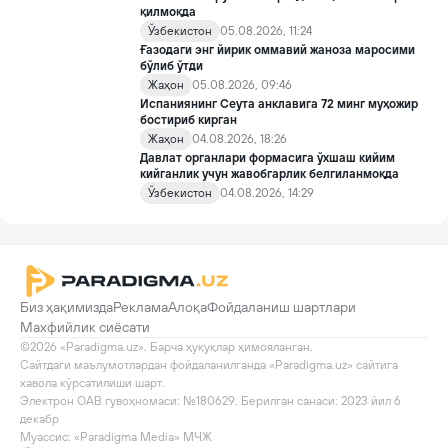
қилмоқда
Ўзбекистон
05.08.2026, 11:24
Ғазодаги энг йирик оммавий жаноза маросими
бўлиб ўтди
Жаҳон
05.08.2026, 09:46
Испаниянинг Сеута анклавига 72 минг муҳожир
бостириб кирган
Жаҳон
04.08.2026, 18:26
Давлат органлари формасига ўхшаш кийим
кийганлик учун жавобгарлик белгиланмоқда
Ўзбекистон
04.08.2026, 14:29
Биз ҳақимизда
Реклама
Алоқа
Фойдаланиш шартлари
Махфийлик сиёсати
©2026 «Paradigma.uz». Барча ҳуқуқлар ҳимояланган.

Сайтдаги маълумотлардан фойдаланилганда «Paradigma.uz» сайтига 
хавола кўрсатилиши шарт.

Электрон ОАВ гувоҳномаси: №180629. Берилган санаси: 2023 йил 6 
декабр

Муассис: «Paradigma Media» МЧЖ