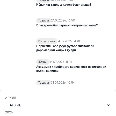
Йўналиш танлаш қачон бошланади?
Таълим
24.07.2026, 16:50
Электромобилларнинг «умри» қисқами?
Иқтисодиёт
14.07.2026, 14:48
Норвегия Ғазо учун футбол чипталари
даромадини хайрия қилди
Жаҳон
14.07.2026, 11:24
Академик лицейларга кириш тест натижалари
эълон қилинди
Таълим
31.07.2026, 10:54
АРХИВ
2026