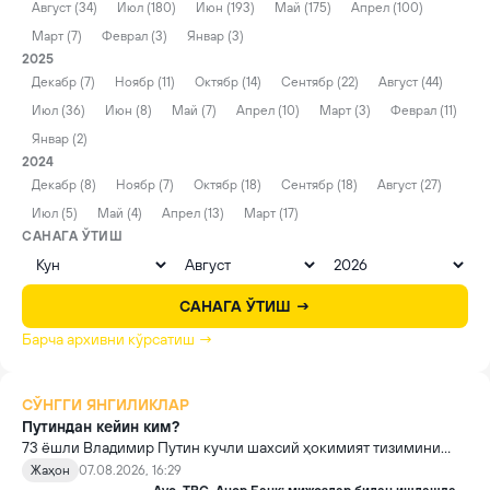
Август (34)
Июл (180)
Июн (193)
Май (175)
Апрел (100)
Март (7)
Феврал (3)
Январ (3)
2025
Декабр (7)
Ноябр (11)
Октябр (14)
Сентябр (22)
Август (44)
Июл (36)
Июн (8)
Май (7)
Апрел (10)
Март (3)
Феврал (11)
Январ (2)
2024
Декабр (8)
Ноябр (7)
Октябр (18)
Сентябр (18)
Август (27)
Июл (5)
Май (4)
Апрел (13)
Март (17)
САНАГА ЎТИШ
САНАГА ЎТИШ →
Барча архивни кўрсатиш →
СЎНГГИ ЯНГИЛИКЛАР
Путиндан кейин ким?
73 ёшли Владимир Путин кучли шахсий ҳокимият тизимини
яратди, аммо ундан кейин ким келиши ва ҳокимиятни
Жаҳон
07.08.2026, 16:29
топшириш механизми ҳали ноаниқ. Таҳлилчилар фикрича, бу