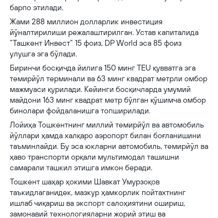
барпо этилади.
Жами 288 миллион долларлик инвестиция
йўналтирилиши режалаштирилган. Устав капиталида
“Ташкент Инвест” 15 фоиз, DP World эса 85 фоиз
улушга эга бўлади.
Биринчи босқичда йилига 150 минг TEU қувватга эга
темирйўл терминали ва 63 минг квадрат метрли омбор
мажмуаси қурилади. Кейинги босқичларда умумий
майдони 163 минг квадрат метр бўлган қўшимча омбор
бинолари фойдаланишга топширилади.
Лойиҳа Тошкентнинг миллий темирйўл ва автомобиль
йўллари ҳамда халқаро аэропорт билан боғланишини
таъминлайди. Бу эса юкларни автомобиль, темирйўл ва
ҳаво транспорти орқали мультимодал ташишни
самарали ташкил этишга имкон беради.
Тошкент шаҳар ҳокими Шавкат Умурзоқов
таъкидлаганидек, мазкур ҳамкорлик пойтахтнинг
ишлаб чиқариш ва экспорт салоҳиятини ошириш,
замонавий технологияларни жорий этиш ва