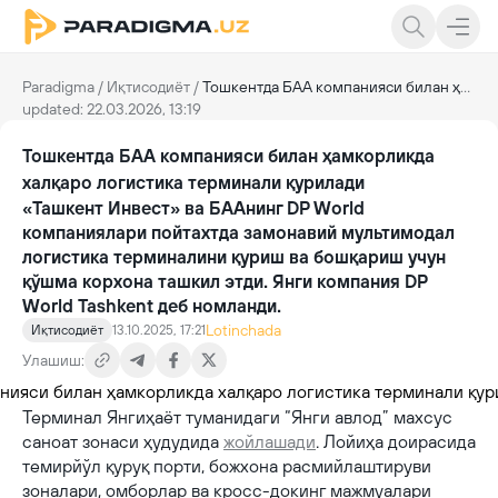
Paradigma
/
Иқтисодиёт
/
Тошкентда БАА компанияси билан ҳамкорликда халқаро логистика терминали қурилади
updated: 22.03.2026, 13:19
Тошкентда БАА компанияси билан ҳамкорликда
халқаро логистика терминали қурилади
«Ташкент Инвест» ва БААнинг DP World
компаниялари пойтахтда замонавий мультимодал
логистика терминалини қуриш ва бошқариш учун
қўшма корхона ташкил этди. Янги компания DP
World Tashkent деб номланди.
Lotinchada
Иқтисодиёт
13.10.2025, 17:21
Улашиш:
Терминал Янгиҳаёт туманидаги “Янги авлод” махсус
саноат зонаси ҳудудида
жойлашади
. Лойиҳа доирасида
темирйўл қуруқ порти, божхона расмийлаштируви
зоналари, омборлар ва кросс-докинг мажмуалари