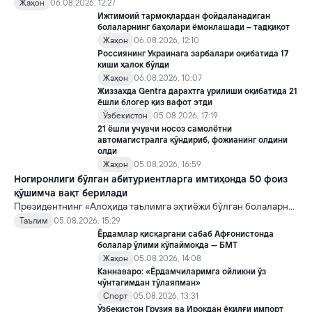
хорижликлар учун эса Хитойга кириш тартиби бўйича янги
Жаҳон
06.08.2026, 12:27
қоидалар кучга киради.
Ижтимоий тармоқлардан фойдаланадиган
болаларнинг баҳолари ёмонлашади – тадқиқот
Жаҳон
06.08.2026, 12:10
Россиянинг Украинага зарбалари оқибатида 17
киши ҳалок бўлди
Жаҳон
06.08.2026, 10:07
Жиззахда Gentra дарахтга урилиши оқибатида 21
ёшли блогер қиз вафот этди
Ўзбекистон
05.08.2026, 17:19
21 ёшли учувчи носоз самолётни
автомагистралга қўндириб, фожианинг олдини
олди
Жаҳон
05.08.2026, 16:59
Ногиронлиги бўлган абитуриентларга имтиҳонда 50 фоиз
қўшимча вақт берилади
Президентнинг «Алоҳида таълимга эҳтиёжи бўлган болаларни
таълим ва ижтимоий хизматлар билан қамраб олиш тизимини
Таълим
05.08.2026, 15:29
такомиллаштириш бўйича қўшимча чора-тадбирлар
Ёрдамлар қисқаргани сабаб Афғонистонда
тўғрисида»ги қарори билан инклюзив таълим соҳасида қатор
болалар ўлими кўпаймоқда — БМТ
янги механизмлар жорий этилади.
Жаҳон
05.08.2026, 14:08
Каннаваро: «Ёрдамчиларимга ойликни ўз
чўнтагимдан тўлаяпман»
Спорт
05.08.2026, 13:31
Ўзбекистон Грузия ва Ироқдан ёқилғи импорт