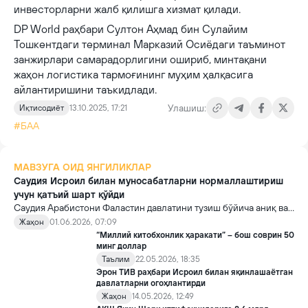
инвесторларни жалб қилишга хизмат қилади.
DP World раҳбари Султон Аҳмад бин Сулайим
Тошкентдаги терминал Марказий Осиёдаги таъминот
занжирлари самарадорлигини ошириб, минтақани
жаҳон логистика тармоғининг муҳим ҳалқасига
айлантиришини таъкидлади.
Улашиш:
Иқтисодиёт
13.10.2025, 17:21
#БАА
МАВЗУГА ОИД ЯНГИЛИКЛАР
Саудия Исроил билан муносабатларни нормаллаштириш
учун қатъий шарт қўйди
Саудия Арабистони Фаластин давлатини тузиш бўйича аниқ ва
қайтарилмас келишувларга эришилмагунча Исроил билан
Жаҳон
01.06.2026, 07:09
муносабатларни нормаллаштирмаслигини маълум қилди.
“Миллий китобхонлик ҳаракати” – бош соврин 50
минг доллар
Таълим
22.05.2026, 18:35
Эрон ТИВ раҳбари Исроил билан яқинлашаётган
давлатларни огоҳлантирди
Жаҳон
14.05.2026, 12:49