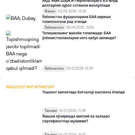
АҚШ Яқин Шарқ иттифоқчиларига 8,6 млрд
долларлик қурол сотишни маъқуллади
Жаҳон
02.05.2026, 12:20
Ўзбекистон фуқароларини БАА кириши
тақиқлангани рад этилди
Ўзбекистон
28.04.2025, 11:06
Топишмоқнинг жавоби топилмади: БАА
ўзбекистонликларни нега қабул қилмади?
Ўзбекистон
03.12.2024, 15:29
МАШҲУР ЯНГИЛИКЛАР
Тошкент вилоятида боғчалар вақтинча ёпилди
Таълим
16.07.2026, 11:28
Ўқишни кўчиришда миллий ва халқаро
сертификатлар муҳимми?
Таълим
16.07.2026, 11:37