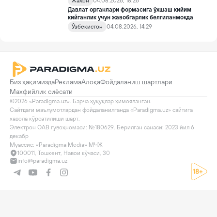
Жаҳон
04.08.2026, 18:26
Давлат органлари формасига ўхшаш кийим
кийганлик учун жавобгарлик белгиланмоқда
Ўзбекистон
04.08.2026, 14:29
Биз ҳақимизда
Реклама
Алоқа
Фойдаланиш шартлари
Махфийлик сиёсати
©2026 «Paradigma.uz». Барча ҳуқуқлар ҳимояланган.

Сайтдаги маълумотлардан фойдаланилганда «Paradigma.uz» сайтига 
хавола кўрсатилиши шарт.

Электрон ОАВ гувоҳномаси: №180629. Берилган санаси: 2023 йил 6 
декабр

Муассис: «Paradigma Media» МЧЖ
100011, Тошкент, Навои кўчаси, 30
info@paradigma.uz