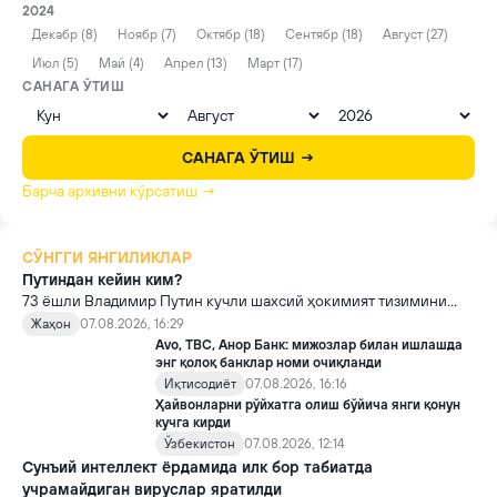
2024
Декабр (8)
Ноябр (7)
Октябр (18)
Сентябр (18)
Август (27)
Июл (5)
Май (4)
Апрел (13)
Март (17)
САНАГА ЎТИШ
САНАГА ЎТИШ →
Барча архивни кўрсатиш →
СЎНГГИ ЯНГИЛИКЛАР
Путиндан кейин ким?
73 ёшли Владимир Путин кучли шахсий ҳокимият тизимини
яратди, аммо ундан кейин ким келиши ва ҳокимиятни
Жаҳон
07.08.2026, 16:29
топшириш механизми ҳали ноаниқ. Таҳлилчилар фикрича, бу
Avo, TBC, Анор Банк: мижозлар билан ишлашда
Кремлда ворислик жангига олиб келиши мумкин.
энг қолоқ банклар номи очиқланди
Иқтисодиёт
07.08.2026, 16:16
Ҳайвонларни рўйхатга олиш бўйича янги қонун
кучга кирди
Ўзбекистон
07.08.2026, 12:14
Сунъий интеллект ёрдамида илк бор табиатда
учрамайдиган вируслар яратилди