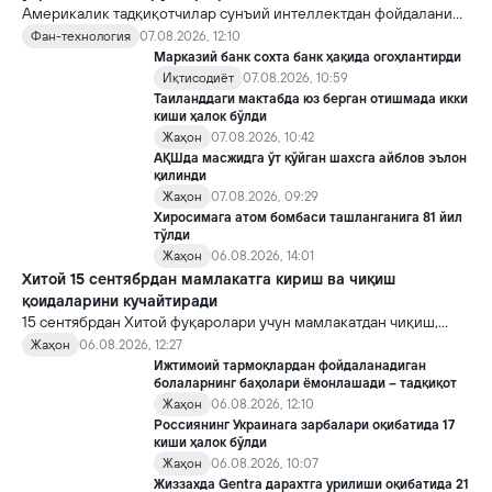
Америкалик тадқиқотчилар сунъий интеллектдан фойдаланиб
16 та вирус яратди. Бу кашфиёт янги ютуқларга умид уйғотиш
Фан-технология
07.08.2026, 12:10
билан бирга, ундан нотўғри мақсадда фойдаланиш борасидаги
Марказий банк сохта банк ҳақида огоҳлантирди
хавотирларни ҳам кучайтирмоқда.
Иқтисодиёт
07.08.2026, 10:59
Таиланддаги мактабда юз берган отишмада икки
киши ҳалок бўлди
Жаҳон
07.08.2026, 10:42
АҚШда масжидга ўт қўйган шахсга айблов эълон
қилинди
Жаҳон
07.08.2026, 09:29
Хиросимага атом бомбаси ташланганига 81 йил
тўлди
Жаҳон
06.08.2026, 14:01
Хитой 15 сентябрдан мамлакатга кириш ва чиқиш
қоидаларини кучайтиради
15 сентябрдан Хитой фуқаролари учун мамлакатдан чиқиш,
хорижликлар учун эса Хитойга кириш тартиби бўйича янги
Жаҳон
06.08.2026, 12:27
қоидалар кучга киради.
Ижтимоий тармоқлардан фойдаланадиган
болаларнинг баҳолари ёмонлашади – тадқиқот
Жаҳон
06.08.2026, 12:10
Россиянинг Украинага зарбалари оқибатида 17
киши ҳалок бўлди
Жаҳон
06.08.2026, 10:07
Жиззахда Gentra дарахтга урилиши оқибатида 21