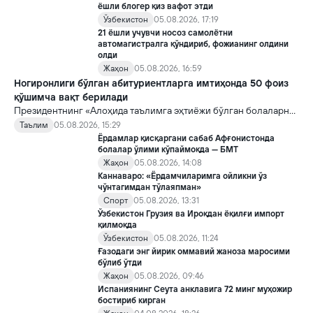
ёшли блогер қиз вафот этди
Ўзбекистон
05.08.2026, 17:19
21 ёшли учувчи носоз самолётни
автомагистралга қўндириб, фожианинг олдини
олди
Жаҳон
05.08.2026, 16:59
Ногиронлиги бўлган абитуриентларга имтиҳонда 50 фоиз
қўшимча вақт берилади
Президентнинг «Алоҳида таълимга эҳтиёжи бўлган болаларни
таълим ва ижтимоий хизматлар билан қамраб олиш тизимини
Таълим
05.08.2026, 15:29
такомиллаштириш бўйича қўшимча чора-тадбирлар
Ёрдамлар қисқаргани сабаб Афғонистонда
тўғрисида»ги қарори билан инклюзив таълим соҳасида қатор
болалар ўлими кўпаймоқда — БМТ
янги механизмлар жорий этилади.
Жаҳон
05.08.2026, 14:08
Каннаваро: «Ёрдамчиларимга ойликни ўз
чўнтагимдан тўлаяпман»
Спорт
05.08.2026, 13:31
Ўзбекистон Грузия ва Ироқдан ёқилғи импорт
қилмоқда
Ўзбекистон
05.08.2026, 11:24
Ғазодаги энг йирик оммавий жаноза маросими
бўлиб ўтди
Жаҳон
05.08.2026, 09:46
Испаниянинг Сеута анклавига 72 минг муҳожир
бостириб кирган