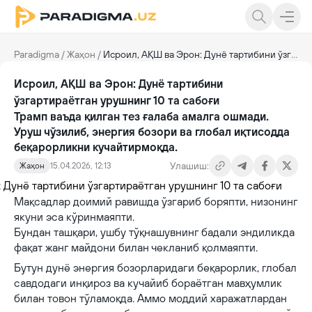
Paradigma
/
Жаҳон
/
Исроил, АҚШ ва Эрон: Дунё тартибини ўзгартираётган урушнинг 10 та сабоғи
Исроил, АҚШ ва Эрон: Дунё тартибини
ўзгартираётган урушнинг 10 та сабоғи
Трамп ваъда қилган тез ғалаба амалга ошмади.
Уруш чўзилиб, энергия бозори ва глобал иқтисодда
беқарорликни кучайтирмоқда.
Улашиш:
Жаҳон
15.04.2026, 12:13
Мақсадлар доимий равишда ўзгариб боряпти, низонинг
якуни эса кўринмаяпти.
Бундан ташқари, ушбу тўқнашувнинг бадали эндиликда
фақат жанг майдони билан чекланиб қолмаяпти.
Бутун дунё энергия бозорларидаги беқарорлик, глобал
савдодаги инқироз ва кучайиб бораётган мавҳумлик
билан товон тўламоқда. Аммо моддий харажатлардан