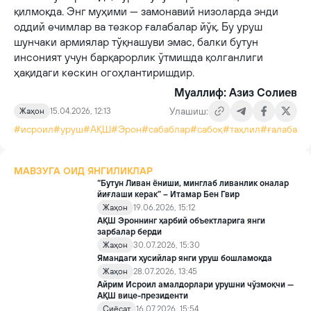
қилмоқда. Энг муҳими — замонавий низоларда энди
оддий ечимлар ва тезкор ғалабалар йўқ. Бу уруш
шунчаки армиялар тўқнашуви эмас, балки бутун
инсоният учун барқарорлик ўтмишда қолганлиги
ҳақидаги кескин огоҳлантиришдир.
Муаллиф: Азиз Солиев
Улашиш:
Жаҳон
15.04.2026, 12:13
#исроил
#уруш
#АҚШ
#Эрон
#сабаблар
#сабоқ
#таҳлил
#ғалаба
МАВЗУГА ОИД ЯНГИЛИКЛАР
“Бутун Ливан ёниши, минглаб ливанлик оналар
йиғлаши керак” – Итамар Бен Гвир
Жаҳон
19.06.2026, 15:12
АҚШ Эроннинг ҳарбий объектларига янги
зарбалар берди
Жаҳон
30.07.2026, 15:30
Ямандаги ҳусийлар янги уруш бошламоқда
Жаҳон
28.07.2026, 13:45
Айрим Исроил амалдорлари урушни чўзмоқчи —
АҚШ вице-президенти
Сиёсат
16.07.2026, 15:54