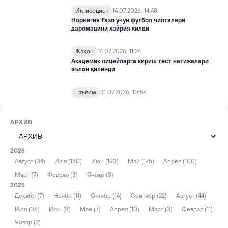
Иқтисодиёт
14.07.2026, 14:48
Норвегия Ғазо учун футбол чипталари
даромадини хайрия қилди
Жаҳон
14.07.2026, 11:24
Академик лицейларга кириш тест натижалари
эълон қилинди
Таълим
31.07.2026, 10:54
АРХИВ
2026
Август (34)
Июл (180)
Июн (193)
Май (175)
Апрел (100)
Март (7)
Феврал (3)
Январ (3)
2025
Декабр (7)
Ноябр (11)
Октябр (14)
Сентябр (22)
Август (44)
Июл (36)
Июн (8)
Май (7)
Апрел (10)
Март (3)
Феврал (11)
Январ (2)