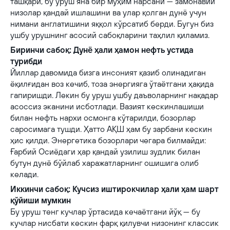
ташқари, бу уруш яна бир муҳим нарсани — замонавий
низолар қандай ишлашини ва улар қолган дунё учун
нимани англатишини яққол кўрсатиб берди. Бугун биз
ушбу урушнинг асосий сабоқларини таҳлил қиламиз.
Биринчи сабоқ: Дунё ҳали ҳамон нефть устида
турибди
Йиллар давомида бизга инсоният қазиб олинадиган
ёқилғидан воз кечиб, тоза энергияга ўтаётгани ҳақида
гапиришди. Лекин бу уруш ушбу даъволарнинг нақадар
асоссиз эканини исботлади. Вазият кескинлашиши
билан нефть нархи осмонга кўтарилди, бозорлар
саросимага тушди. Ҳатто АҚШ ҳам бу зарбани кескин
ҳис қилди. Энергетика бозорлари чегара билмайди:
Ғарбий Осиёдаги ҳар қандай узилиш зудлик билан
бутун дунё бўйлаб харажатларнинг ошишига олиб
келади.
Иккинчи сабоқ: Кучсиз иштирокчилар ҳали ҳам шарт
қўйиши мумкин
Бу уруш тенг кучлар ўртасида кечаётгани йўқ — бу
кучлар нисбати кескин фарқ қилувчи низонинг классик