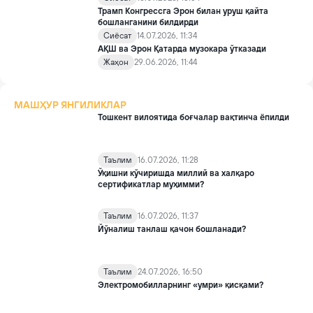
Трамп Конгрессга Эрон билан уруш қайта
бошланганини билдирди
Сиёсат
14.07.2026, 11:34
АҚШ ва Эрон Қатарда музокара ўтказади
Жаҳон
29.06.2026, 11:44
МАШҲУР ЯНГИЛИКЛАР
Тошкент вилоятида боғчалар вақтинча ёпилди
Таълим
16.07.2026, 11:28
Ўқишни кўчиришда миллий ва халқаро
сертификатлар муҳимми?
Таълим
16.07.2026, 11:37
Йўналиш танлаш қачон бошланади?
Таълим
24.07.2026, 16:50
Электромобилларнинг «умри» қисқами?