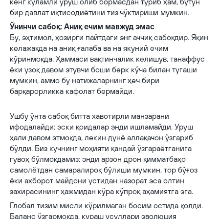
кенг кўламли уруш олиб бормасдан туриб ҳам, бутун
бир давлат иқтисодиётини тиз чўктириши мумкин.
Ўнинчи сабоқ: Аниқ ечим мавжуд эмас
Бу, эҳтимол, ҳозирги пайтдаги энг аччиқ сабоқдир. Яқин
келажақда на аниқ ғалаба ва на якуний ечим
кўринмоқда. Ҳаммаси вақтинчалик келишув, танаффус
ёки узоқ давом этувчи боши берк кўча билан тугаши
мумкин, аммо бу натижаларнинг ҳеч бири
барқарорликка кафолат бермайди.
Ушбу ўнта сабоқ битта хавотирли манзарани
ифодалайди: эски қоидалар энди ишламайди. Уруш
ҳали давом этмоқда, лекин дунё аллақачон ўзгариб
бўлди. Биз кучнинг моҳияти қандай ўзгараётганига
гувоҳ бўлмоқдамиз: энди арзон дрон қимматбаҳо
самолётдан самаралироқ бўлиши мумкин, тор бўғоз
ёки ахборот майдони устидан назорат эса олтин
захирасининг ҳажмидан кўра кўпроқ аҳамиятга эга.
Глобал тизим мисли кўрилмаган босим остида қолди.
Баланс ўзгармоқда, кураш усуллари эволюция