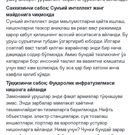
Саккизинчи сабоқ: Сунъий интеллект жанг
майдонига чиқмоқда
Сунъий интеллект энди маълумотларни қайта ишлаш,
нишонларни тезкор аниқлаш ва реал вақт режимида
қарор қабул қилишнинг асосий воситасига айланди. Бу
уруш суръатини тубдан ўзгартириб юборди. Илгари
соатлаб вақт талаб қилган жараёнлар энди бир неча
дақиқада содир бўлмоқда. Аммо бундай тезликнинг ўз
хатарлари бор: инсоний таҳлил ва вазиятни юмшатиш
учун вақт кам қолмоқда, бу эса ҳар бир хатони анча
хавфли қилиб қўяди.
Тўққизинчи сабоқ: Фуқаролик инфратузилмаси
нишонга айланди
Замонавий урушлар энди фақат армиялар тўқнашуви
эмас. Энди зарбалар мамлакат ҳаётини
таъминлайдиган тизимларга берилмоқда. Нефть
объектлари, электр станциялари, сув тозалаш
иншаотлари, портлар ва аэропортлар устувор
нишонларга айланди. Нима учун? Чунки бундай зарар