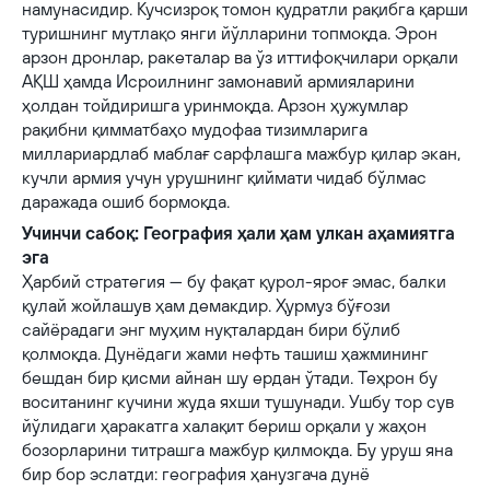
намунасидир. Кучсизроқ томон қудратли рақибга қарши
туришнинг мутлақо янги йўлларини топмоқда. Эрон
арзон дронлар, ракеталар ва ўз иттифоқчилари орқали
АҚШ ҳамда Исроилнинг замонавий армияларини
ҳолдан тойдиришга уринмоқда. Арзон ҳужумлар
рақибни қимматбаҳо мудофаа тизимларига
миллариардлаб маблағ сарфлашга мажбур қилар экан,
кучли армия учун урушнинг қиймати чидаб бўлмас
даражада ошиб бормоқда.
Учинчи сабоқ: География ҳали ҳам улкан аҳамиятга
эга
Ҳарбий стратегия — бу фақат қурол-яроғ эмас, балки
қулай жойлашув ҳам демакдир. Ҳурмуз бўғози
сайёрадаги энг муҳим нуқталардан бири бўлиб
қолмоқда. Дунёдаги жами нефть ташиш ҳажмининг
бешдан бир қисми айнан шу ердан ўтади. Теҳрон бу
воситанинг кучини жуда яхши тушунади. Ушбу тор сув
йўлидаги ҳаракатга халақит бериш орқали у жаҳон
бозорларини титрашга мажбур қилмоқда. Бу уруш яна
бир бор эслатди: география ҳанузгача дунё