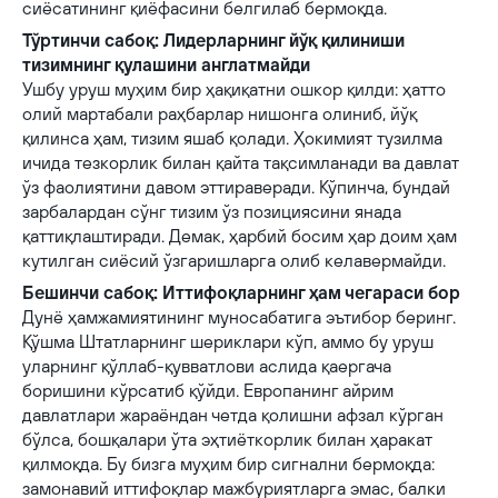
сиёсатининг қиёфасини белгилаб бермоқда.
Тўртинчи сабоқ: Лидерларнинг йўқ қилиниши
тизимнинг қулашини англатмайди
Ушбу уруш муҳим бир ҳақиқатни ошкор қилди: ҳатто
олий мартабали раҳбарлар нишонга олиниб, йўқ
қилинса ҳам, тизим яшаб қолади. Ҳокимият тузилма
ичида тезкорлик билан қайта тақсимланади ва давлат
ўз фаолиятини давом эттираверади. Кўпинча, бундай
зарбалардан сўнг тизим ўз позициясини янада
қаттиқлаштиради. Демак, ҳарбий босим ҳар доим ҳам
кутилган сиёсий ўзгаришларга олиб келавермайди.
Бешинчи сабоқ: Иттифоқларнинг ҳам чегараси бор
Дунё ҳамжамиятининг муносабатига эътибор беринг.
Қўшма Штатларнинг шериклари кўп, аммо бу уруш
уларнинг қўллаб-қувватлови аслида қаергача
боришини кўрсатиб қўйди. Европанинг айрим
давлатлари жараёндан четда қолишни афзал кўрган
бўлса, бошқалари ўта эҳтиёткорлик билан ҳаракат
қилмоқда. Бу бизга муҳим бир сигнални бермоқда:
замонавий иттифоқлар мажбуриятларга эмас, балки