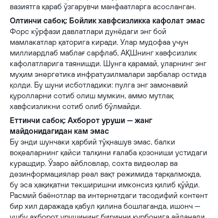
вазиятга қараб ўзгарувчи манфаатларга асосланган.
Олтинчи сабоқ: Бойлик хавфсизликка кафолат эмас
Форс кўрфази давлатлари дунёдаги энг бой
мамлакатлар қаторига киради. Улар мудофаа учун
миллиардлаб маблағ сарфлаб, АҚШнинг хавфсизлик
кафолатларига таянишди. Шунга қарамай, уларнинг энг
муҳим энергетика инфратузилмалари зарбалар остида
қолди. Бу шуни исботладики: пулга энг замонавий
қуролларни сотиб олиш мумкин, аммо мутлақ
хавфсизликни сотиб олиб бўлмайди.
Еттинчи сабоқ: Ахборот уруши — жанг
майдонидагидан кам эмас
Бу энди шунчаки ҳарбий тўқнашув эмас, балки
воқеаларнинг қайси талқини ғалаба қозониши устидаги
курашдир. Ўзаро айбловлар, сохта видеолар ва
дезинформациялар реал вақт режимида тарқалмоқда,
бу эса ҳақиқатни текширишни имконсиз қилиб қўйди.
Расмий баёнотлар ва интернетдаги тасодифий контент
бир хил даражада қабул қилина бошлаганда, ишонч —
ушбу ахборот урушининг биринчи қурбонига айланади.