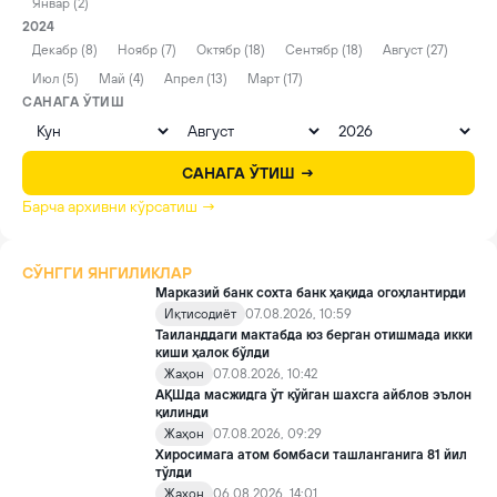
Январ (2)
2024
Декабр (8)
Ноябр (7)
Октябр (18)
Сентябр (18)
Август (27)
Июл (5)
Май (4)
Апрел (13)
Март (17)
САНАГА ЎТИШ
САНАГА ЎТИШ →
Барча архивни кўрсатиш →
СЎНГГИ ЯНГИЛИКЛАР
Марказий банк сохта банк ҳақида огоҳлантирди
Иқтисодиёт
07.08.2026, 10:59
Таиланддаги мактабда юз берган отишмада икки
киши ҳалок бўлди
Жаҳон
07.08.2026, 10:42
АҚШда масжидга ўт қўйган шахсга айблов эълон
қилинди
Жаҳон
07.08.2026, 09:29
Хиросимага атом бомбаси ташланганига 81 йил
тўлди
Жаҳон
06.08.2026, 14:01