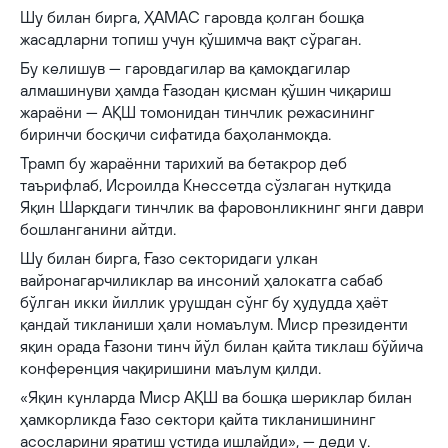
Шу билан бирга, ҲАМАС гаровда қолган бошқа
жасадларни топиш учун қўшимча вақт сўраган.
Бу келишув — гаровдагилар ва қамоқдагилар
алмашинуви ҳамда Ғазодан қисман қўшин чиқариш
жараёни — АҚШ томонидан тинчлик режасининг
биринчи босқичи сифатида баҳоланмоқда.
Трамп бу жараённи тарихий ва бетакрор деб
таърифлаб, Исроилда Кнессетда сўзлаган нутқида
Яқин Шарқдаги тинчлик ва фаровонликнинг янги даври
бошланганини айтди.
Шу билан бирга, Ғазо секторидаги улкан
вайронагарчиликлар ва инсоний ҳалокатга сабаб
бўлган икки йиллик урушдан сўнг бу ҳудудда ҳаёт
қандай тикланиши ҳали номаълум. Миср президенти
яқин орада Ғазони тинч йўл билан қайта тиклаш бўйича
конференция чақиришини маълум қилди.
«Яқин кунларда Миср АҚШ ва бошқа шериклар билан
ҳамкорликда Ғазо сектори қайта тикланишининг
асосларини яратиш устида ишлайди», — деди у.