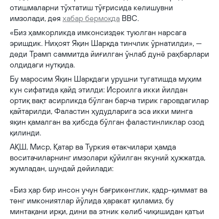
отишмаларни тўхтатиш тўғрисида келишувни
имзолади, дея
хабар бермоқда
BBC.
«Биз ҳамкорликда имконсиздек туюлган нарсага
эришдик. Ниҳоят Яқин Шарқда тинчлик ўрнатилди», —
деди Трамп саммитда йиғилган ўнлаб дунё раҳбарлари
олдидаги нутқида.
Бу маросим Яқин Шарқдаги урушни тугатишда муҳим
кун сифатида қайд этилди: Исроилга икки йилдан
ортиқ вақт асирликда бўлган барча тирик гаровдагилар
қайтарилди, Фаластин ҳудудларига эса икки минга
яқин қамалган ва ҳибсда бўлган фаластинликлар озод
қилинди.
АҚШ, Миср, Қатар ва Туркия етакчилари ҳамда
воситачиларнинг имзолари қўйилган якуний ҳужжатда,
жумладан, шундай дейилади:
«Биз ҳар бир инсон учун бағрикенглик, қадр-қиммат ва
тенг имкониятлар йўлида ҳаракат қиламиз, бу
минтақани ирқи, дини ва этник келиб чиқишидан қатъи