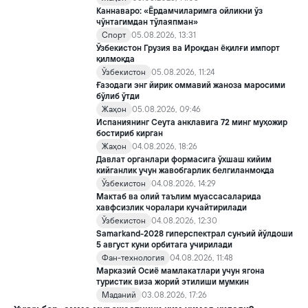
Каннаваро: «Ёрдамчиларимга ойликни ўз
чўнтагимдан тўлаяпман»
Спорт
05.08.2026, 13:31
Ўзбекистон Грузия ва Ироқдан ёқилғи импорт
қилмоқда
Ўзбекистон
05.08.2026, 11:24
Ғазодаги энг йирик оммавий жаноза маросими
бўлиб ўтди
Жаҳон
05.08.2026, 09:46
Испаниянинг Сеута анклавига 72 минг муҳожир
бостириб кирган
Жаҳон
04.08.2026, 18:26
Давлат органлари формасига ўхшаш кийим
кийганлик учун жавобгарлик белгиланмоқда
Ўзбекистон
04.08.2026, 14:29
Мактаб ва олий таълим муассасаларида
хавфсизлик чоралари кучайтирилади
Ўзбекистон
04.08.2026, 12:30
Samarkand-2028 гиперспектрал сунъий йўлдоши
5 август куни орбитага учирилади
Фан-технология
04.08.2026, 11:48
Марказий Осиё мамлакатлари учун ягона
туристик виза жорий этилиши мумкин
Маданий
03.08.2026, 17:26