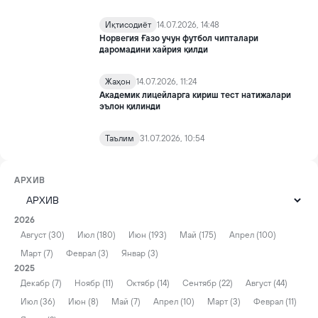
Иқтисодиёт
14.07.2026, 14:48
Норвегия Ғазо учун футбол чипталари
даромадини хайрия қилди
Жаҳон
14.07.2026, 11:24
Академик лицейларга кириш тест натижалари
эълон қилинди
Таълим
31.07.2026, 10:54
АРХИВ
2026
Август (30)
Июл (180)
Июн (193)
Май (175)
Апрел (100)
Март (7)
Феврал (3)
Январ (3)
2025
Декабр (7)
Ноябр (11)
Октябр (14)
Сентябр (22)
Август (44)
Июл (36)
Июн (8)
Май (7)
Апрел (10)
Март (3)
Феврал (11)