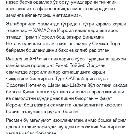
назар барча одамлар ўз орзу-умидларини тинчлик,
хавфсизлик ва фаровонликда амалга оширадиган
заминга айлантириш ниятидамиз».
Эътиборлиси, саммитда тўғридан-тўғри қарама-қарши
томонлар — ҲАМАС ва Исроил вакиллари иштирок
этмади. Трамп Исроил бош вазири Биньямин
Нетаняхуни ҳам таклиф қилган, аммо у Симхат Тора
байрами бошланишини баҳона қилиб рад этган.
Reuters ва AFP агентликларига кўра, турк делегацияси
манбалари президент Ражаб Тоййиб Эрдоған
саммитда исроилликлар қатнашишига қарши
чиққанини билдирган. Турк ОАВ хабарига кўра,
Эрдоған Нетаняху Шарм аш-Шайхга йўл олгани ҳақида
билгач, Қизил денгиз устида айланма парвоз қилишни
ва самолётни қўндирмасликни буюрган — фақат
Исроил бош вазири саммитга келмаслигига кафолат
берилгач, қўнишга рухсат берган.
Расман бу маълумот изоҳланмаган, аммо бошқа айрим
давлат етакчилари ҳам шундай норозилик билдиргани
ҳақида хабар берилган.