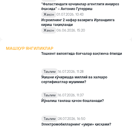
“Фаластиндаги қочқинлар агентлиги инқироз
ёқасида” – Антонио Гутерриш
Жаҳон
01.07.2026, 10:43
Исроилнинг 2 нафар вазирига Ирландияга
кириш тақиқланди
Жаҳон
06.06.2026, 15:20
МАШҲУР ЯНГИЛИКЛАР
Тошкент вилоятида боғчалар вақтинча ёпилди
Таълим
16.07.2026, 11:28
Ўқишни кўчиришда миллий ва халқаро
сертификатлар муҳимми?
Таълим
16.07.2026, 11:37
Йўналиш танлаш қачон бошланади?
Таълим
24.07.2026, 16:50
Электромобилларнинг «умри» қисқами?