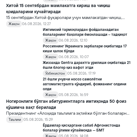
Хитой 15 сентябрдан мамлакатга кириш ва чиқиш
қоидаларини кучайтиради
15 сентябрдан Хитой фуқаролари учун мамлакатдан чиқиш,
хорижликлар учун эса Хитойга кириш тартиби бўйича янги
Жаҳон
06.08.2026, 12:27
қоидалар кучга киради.
Ижтимоий тармоқлардан фойдаланадиган
болаларнинг баҳолари ёмонлашади – тадқиқот
Жаҳон
06.08.2026, 12:10
Россиянинг Украинага зарбалари оқибатида 17
киши ҳалок бўлди
Жаҳон
06.08.2026, 10:07
Жиззахда Gentra дарахтга урилиши оқибатида 21
ёшли блогер қиз вафот этди
Ўзбекистон
05.08.2026, 17:19
21 ёшли учувчи носоз самолётни
автомагистралга қўндириб, фожианинг олдини
олди
Жаҳон
05.08.2026, 16:59
Ногиронлиги бўлган абитуриентларга имтиҳонда 50 фоиз
қўшимча вақт берилади
Президентнинг «Алоҳида таълимга эҳтиёжи бўлган болаларни
таълим ва ижтимоий хизматлар билан қамраб олиш тизимини
Таълим
05.08.2026, 15:29
такомиллаштириш бўйича қўшимча чора-тадбирлар
Ёрдамлар қисқаргани сабаб Афғонистонда
тўғрисида»ги қарори билан инклюзив таълим соҳасида қатор
болалар ўлими кўпаймоқда — БМТ
янги механизмлар жорий этилади.
Жаҳон
05.08.2026, 14:08