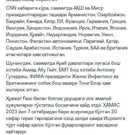
CNN хабарига кўра, саммитда АҚШ ва Миср
президентларидан ташқари Арманистон, Озарбойжон,
Баҳрайн, Канада, Кипр, ЕИ, Франция, Германия, Греция,
Венгрия, Ҳиндистон, Индонезия, Ироқ, Италия, Япония,
Иордания, Қувайт, Нидерландия, Норвегия, Умон,
Покистон, Фаластин автономияси, Парагвай, Қатар,
Саудия Арабистони, Испания, Туркия, БАА ва Британия
етакчилари ҳам қатнашган.
Шунингдек, саммитда Араб давлатлари лигаси бош
котиби Аҳмад Абу Гейт, БМТ бош котиби Антониу
Гутерриш, ФИФА президенти Жанни Инфантино ва
Британиянинг собиқ бош вазири Тони Блэр ҳам
иштирок этган.
Ҳужжат Ғазо билан боғлиқ урушдаги илк амалий
ҳужумларни тўхтатиш босқичини қайд этди. ҲАМАС
2023 йил 7 октябридан бери асирликда бўлган 20
нафар тирик гаровдагини озод қилди ҳамда Исроилга
тўрт нафар ҳалок бўлган фуқароларнинг жасадини
қайтарди.