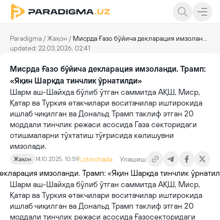
Paradigma
/
Жаҳон
/
Мисрда Ғазо бўйича декларация имзоланди. Трамп: «Яқин Шарқда тинчлик ўрнатилди»
updated: 22.03.2026, 02:41
Мисрда Ғазо бўйича декларация имзоланди. Трамп:
«Яқин Шарқда тинчлик ўрнатилди»
Шарм аш-Шайхда бўлиб ўтган саммитда АҚШ, Миср,
Қатар ва Туркия етакчилари воситачилар иштирокида
ишлаб чиқилган ва Дональд Трамп таклиф этган 20
моддали тинчлик режаси асосида Газа секторидаги
отишмаларни тўхтатиш тўғрисида келишувни
имзолади.
Lotinchada
Улашиш:
Жаҳон
14.10.2025, 10:59
Шарм аш-Шайхда бўлиб ўтган саммитда АҚШ, Миср,
Қатар ва Туркия етакчилари воситачилар иштирокида
ишлаб чиқилган ва Дональд Трамп таклиф этган 20
моддали тинчлик режаси асосида Ғазосекторидаги