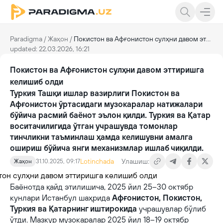
Paradigma
/
Жаҳон
/
Покистон ва Афғонистон сулҳни давом эттиришга келишиб олди
updated: 22.03.2026, 16:21
Покистон ва Афғонистон сулҳни давом эттиришга
келишиб олди
Туркия Ташқи ишлар вазирлиги Покистон ва
Афғонистон ўртасидаги музокаралар натижалари
бўйича расмий баёнот эълон қилди. Туркия ва Қатар
воситачилигида ўтган учрашувда томонлар
тинчликни таъминлаш ҳамда келишувни амалга
ошириш бўйича янги механизмлар ишлаб чиқилди.
Lotinchada
Улашиш:
Жаҳон
31.10.2025, 09:17
Баёнотда қайд этилишича, 2025 йил 25–30 октябр
кунлари Истанбул шаҳрида
Афғонистон, Покистон,
Туркия ва Қатарнинг иштирокида
учрашувлар бўлиб
ўтди. Мазкур музокаралар 2025 йил 18–19 октябр