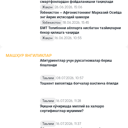
смартфонлардан фойдаланишни тақиқлади
Жаҳон
26.06.2026, 15:06
Ўзбекистон — Афғонистоннинг Марказий Осиёда
энг йирик иқтисодий ҳамкори
Ўзбекистон
18.06.2026, 15:45
БМТ Толибонни аёлларга нисбатан тазйиқларни
бекор қилишга чақирди
Жаҳон
16.06.2026, 10:55
МАШҲУР ЯНГИЛИКЛАР
Абитуриентлар учун рухсатномалар бериш
бошланди
Таълим
08.07.2026, 10:57
Тошкент вилоятида боғчалар вақтинча ёпилди
Таълим
16.07.2026, 11:28
Ўқишни кўчиришда миллий ва халқаро
сертификатлар муҳимми?
Таълим
16.07.2026, 11:37