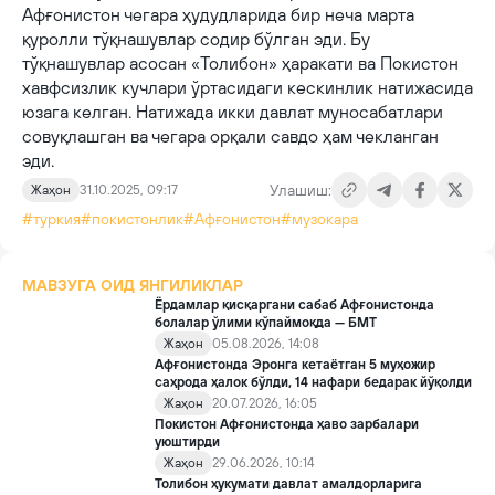
Афғонистон чегара ҳудудларида бир неча марта
қуролли тўқнашувлар содир бўлган эди. Бу
тўқнашувлар асосан «Толибон» ҳаракати ва Покистон
хавфсизлик кучлари ўртасидаги кескинлик натижасида
юзага келган. Натижада икки давлат муносабатлари
совуқлашган ва чегара орқали савдо ҳам чекланган
эди.
Улашиш:
Жаҳон
31.10.2025, 09:17
#туркия
#покистонлик
#Афғонистон
#музокара
МАВЗУГА ОИД ЯНГИЛИКЛАР
Ёрдамлар қисқаргани сабаб Афғонистонда
болалар ўлими кўпаймоқда — БМТ
Жаҳон
05.08.2026, 14:08
Афғонистонда Эронга кетаётган 5 муҳожир
саҳрода ҳалок бўлди, 14 нафари бедарак йўқолди
Жаҳон
20.07.2026, 16:05
Покистон Афғонистонда ҳаво зарбалари
уюштирди
Жаҳон
29.06.2026, 10:14
Толибон ҳукумати давлат амалдорларига