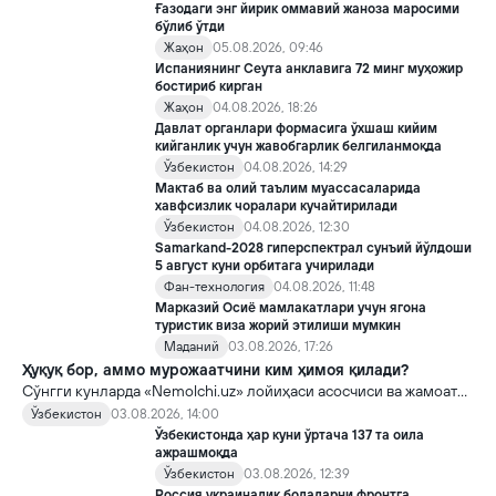
Ғазодаги энг йирик оммавий жаноза маросими
бўлиб ўтди
Жаҳон
05.08.2026, 09:46
Испаниянинг Сеута анклавига 72 минг муҳожир
бостириб кирган
Жаҳон
04.08.2026, 18:26
Давлат органлари формасига ўхшаш кийим
кийганлик учун жавобгарлик белгиланмоқда
Ўзбекистон
04.08.2026, 14:29
Мактаб ва олий таълим муассасаларида
хавфсизлик чоралари кучайтирилади
Ўзбекистон
04.08.2026, 12:30
Samarkand-2028 гиперспектрал сунъий йўлдоши
5 август куни орбитага учирилади
Фан-технология
04.08.2026, 11:48
Марказий Осиё мамлакатлари учун ягона
туристик виза жорий этилиши мумкин
Маданий
03.08.2026, 17:26
Ҳуқуқ бор, аммо мурожаатчини ким ҳимоя қилади?
Сўнгги кунларда «Nemolchi.uz» лойиҳаси асосчиси ва жамоат
фаоли Ирина Матвиенко билан боғлиқ воқеа жамоатчиликда
Ўзбекистон
03.08.2026, 14:00
кенг муҳокама қилинмоқда.
Ўзбекистонда ҳар куни ўртача 137 та оила
ажрашмоқда
Ўзбекистон
03.08.2026, 12:39
Россия украиналик болаларни фронтга