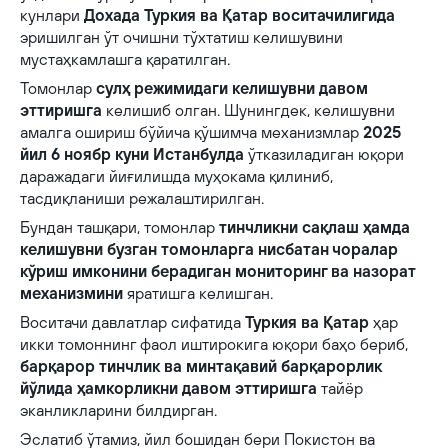
кунлари
Дохада Туркия ва Қатар воситачилигида
эришилган ўт очишни тўхтатиш келишувини
мустаҳкамлашга қаратилган.
Томонлар
сулҳ режимидаги келишувни давом
эттиришга
келишиб олган. Шунингдек, келишувни
амалга ошириш бўйича қўшимча механизмлар
2025
йил 6 ноябр куни Истанбулда
ўтказиладиган юқори
даражадаги йиғилишда муҳокама қилиниб,
тасдиқланиши режалаштирилган.
Бундан ташқари, томонлар
тинчликни сақлаш ҳамда
келишувни бузган томонларга нисбатан чоралар
кўриш имконини берадиган мониторинг ва назорат
механизмини
яратишга келишган.
Воситачи давлатлар сифатида
Туркия ва Қатар
ҳар
икки томоннинг фаол иштирокига юқори баҳо бериб,
барқарор тинчлик ва минтақавий барқарорлик
йўлида ҳамкорликни давом эттиришга
тайёр
эканликларини билдирган.
Эслатиб ўтамиз, йил бошидан бери Покистон ва