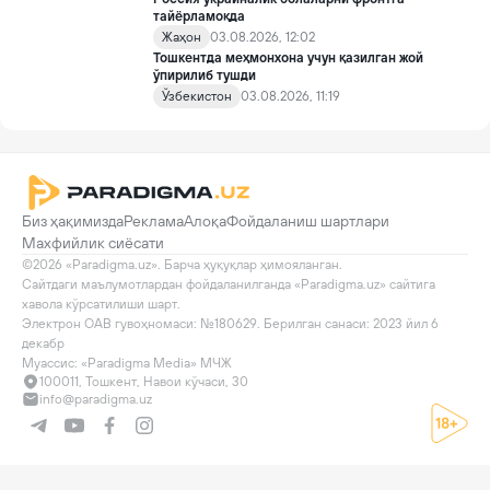
тайёрламоқда
Жаҳон
03.08.2026, 12:02
Тошкентда меҳмонхона учун қазилган жой
ўпирилиб тушди
Ўзбекистон
03.08.2026, 11:19
Биз ҳақимизда
Реклама
Алоқа
Фойдаланиш шартлари
Махфийлик сиёсати
©2026 «Paradigma.uz». Барча ҳуқуқлар ҳимояланган.

Сайтдаги маълумотлардан фойдаланилганда «Paradigma.uz» сайтига 
хавола кўрсатилиши шарт.

Электрон ОАВ гувоҳномаси: №180629. Берилган санаси: 2023 йил 6 
декабр

Муассис: «Paradigma Media» МЧЖ
100011, Тошкент, Навои кўчаси, 30
info@paradigma.uz