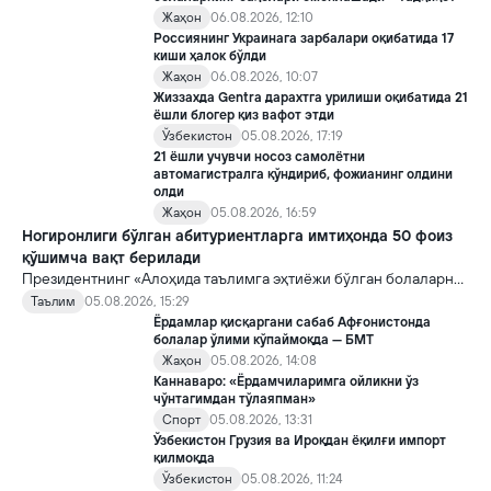
Жаҳон
06.08.2026, 12:10
Россиянинг Украинага зарбалари оқибатида 17
киши ҳалок бўлди
Жаҳон
06.08.2026, 10:07
Жиззахда Gentra дарахтга урилиши оқибатида 21
ёшли блогер қиз вафот этди
Ўзбекистон
05.08.2026, 17:19
21 ёшли учувчи носоз самолётни
автомагистралга қўндириб, фожианинг олдини
олди
Жаҳон
05.08.2026, 16:59
Ногиронлиги бўлган абитуриентларга имтиҳонда 50 фоиз
қўшимча вақт берилади
Президентнинг «Алоҳида таълимга эҳтиёжи бўлган болаларни
таълим ва ижтимоий хизматлар билан қамраб олиш тизимини
Таълим
05.08.2026, 15:29
такомиллаштириш бўйича қўшимча чора-тадбирлар
Ёрдамлар қисқаргани сабаб Афғонистонда
тўғрисида»ги қарори билан инклюзив таълим соҳасида қатор
болалар ўлими кўпаймоқда — БМТ
янги механизмлар жорий этилади.
Жаҳон
05.08.2026, 14:08
Каннаваро: «Ёрдамчиларимга ойликни ўз
чўнтагимдан тўлаяпман»
Спорт
05.08.2026, 13:31
Ўзбекистон Грузия ва Ироқдан ёқилғи импорт
қилмоқда
Ўзбекистон
05.08.2026, 11:24