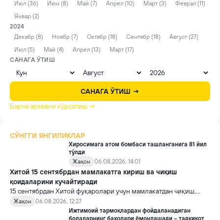
Июл (36)
Июн (8)
Май (7)
Апрел (10)
Март (3)
Феврал (11)
Январ (2)
2024
Декабр (8)
Ноябр (7)
Октябр (18)
Сентябр (18)
Август (27)
Июл (5)
Май (4)
Апрел (13)
Март (17)
САНАГА ЎТИШ
САНАГА ЎТИШ →
Барча архивни кўрсатиш →
СЎНГГИ ЯНГИЛИКЛАР
Хиросимага атом бомбаси ташланганига 81 йил
тўлди
Жаҳон
06.08.2026, 14:01
Хитой 15 сентябрдан мамлакатга кириш ва чиқиш
қоидаларини кучайтиради
15 сентябрдан Хитой фуқаролари учун мамлакатдан чиқиш,
хорижликлар учун эса Хитойга кириш тартиби бўйича янги
Жаҳон
06.08.2026, 12:27
қоидалар кучга киради.
Ижтимоий тармоқлардан фойдаланадиган
болаларнинг баҳолари ёмонлашади – тадқиқот