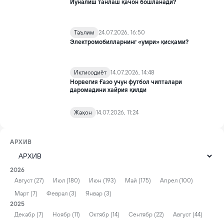
Йўналиш танлаш қачон бошланади?
Таълим
24.07.2026, 16:50
Электромобилларнинг «умри» қисқами?
Иқтисодиёт
14.07.2026, 14:48
Норвегия Ғазо учун футбол чипталари
даромадини хайрия қилди
Жаҳон
14.07.2026, 11:24
АРХИВ
2026
Август (27)
Июл (180)
Июн (193)
Май (175)
Апрел (100)
Март (7)
Феврал (3)
Январ (3)
2025
Декабр (7)
Ноябр (11)
Октябр (14)
Сентябр (22)
Август (44)