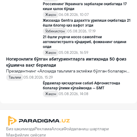
Россиянинг Украинага зарбалари оқибатида 17
киши ҳалок бўлди
Жаҳон
06.08.2026, 10:07
Жиззахда Gentra дарахтга урилиши оқибатида 21
ёшли блогер қиз вафот этди
Ўзбекистон
05.08.2026, 17:19
21 ёшли учувчи носоз самолётни
автомагистралга қўндириб, фожианинг олдини
олди
Жаҳон
05.08.2026, 16:59
Ногиронлиги бўлган абитуриентларга имтиҳонда 50 фоиз
қўшимча вақт берилади
Президентнинг «Алоҳида таълимга эҳтиёжи бўлган болаларни
таълим ва ижтимоий хизматлар билан қамраб олиш тизимини
Таълим
05.08.2026, 15:29
такомиллаштириш бўйича қўшимча чора-тадбирлар
Ёрдамлар қисқаргани сабаб Афғонистонда
тўғрисида»ги қарори билан инклюзив таълим соҳасида қатор
болалар ўлими кўпаймоқда — БМТ
янги механизмлар жорий этилади.
Жаҳон
05.08.2026, 14:08
Биз ҳақимизда
Реклама
Алоқа
Фойдаланиш шартлари
Махфийлик сиёсати