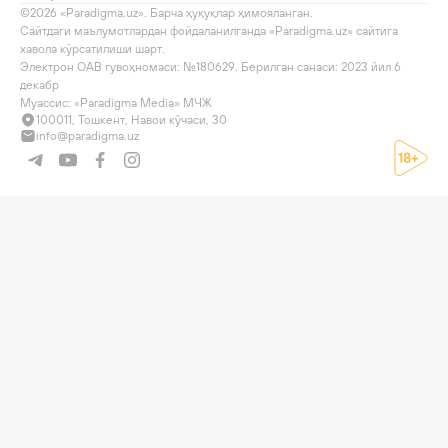
©2026 «Paradigma.uz». Барча ҳуқуқлар ҳимояланган.

Сайтдаги маълумотлардан фойдаланилганда «Paradigma.uz» сайтига 
хавола кўрсатилиши шарт.

Электрон ОАВ гувоҳномаси: №180629. Берилган санаси: 2023 йил 6 
декабр

Муассис: «Paradigma Media» МЧЖ
100011, Тошкент, Навои кўчаси, 30
info@paradigma.uz