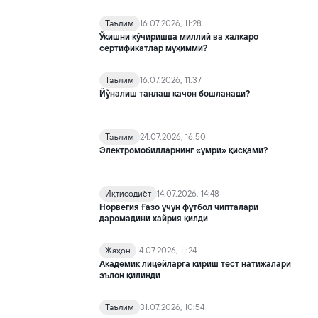
Таълим
16.07.2026, 11:28
Ўқишни кўчиришда миллий ва халқаро
сертификатлар муҳимми?
Таълим
16.07.2026, 11:37
Йўналиш танлаш қачон бошланади?
Таълим
24.07.2026, 16:50
Электромобилларнинг «умри» қисқами?
Иқтисодиёт
14.07.2026, 14:48
Норвегия Ғазо учун футбол чипталари
даромадини хайрия қилди
Жаҳон
14.07.2026, 11:24
Академик лицейларга кириш тест натижалари
эълон қилинди
Таълим
31.07.2026, 10:54