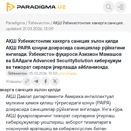
Paradigma
/
Ўзбекистон
/
АҚШ Ўзбекистонлик хакерга санкция эълон қилди
updated: 21.03.2026, 13:09
АҚШ Ўзбекистонлик хакерга санкция эълон қилди
АҚШ PAIPA қонуни доирасида санкциялар рўйхатини
янгилади. Ўзбекистон фуқароси Азизжон Мамашов
ва БААдаги Advanced SecuritySolution киберҳужум
ва тижорат сирлари ўғирлашда айбланмоқда.
Lotinchada
Ўзбекистон
25.02.2026, 10:52
Улашиш:
АҚШ Давлат департаменти Америка интеллектуал
мулкини ҳимоя қилиш тўғрисидаги қонун (PAIPA)
доирасида санкциялар рўйхатини янгилади. Унга кўра,
АҚШ фуқароларининг тижорат сирларини ўғирлаш,
киберҳужумлар уюштириш, ахборот тизимларига
ноқонуний аралашиш ва кибержосуслик билан