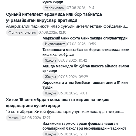
кучга кирди
Ўзбекистон
07.08.2026, 12:14
Сунъий интеллект ёрдамида илк бор табиатда
учрамайдиган вируслар яратилди
Америкалик тадқиқотчилар сунъий интеллектдан фойдаланиб
16 та вирус яратди. Бу кашфиёт янги ютуқларга умид уйғотиш
Фан-технология
07.08.2026, 12:10
билан бирга, ундан нотўғри мақсадда фойдаланиш борасидаги
Марказий банк сохта банк ҳақида огоҳлантирди
хавотирларни ҳам кучайтирмоқда.
Иқтисодиёт
07.08.2026, 10:59
Таиланддаги мактабда юз берган отишмада икки
киши ҳалок бўлди
Жаҳон
07.08.2026, 10:42
АҚШда масжидга ўт қўйган шахсга айблов эълон
қилинди
Жаҳон
07.08.2026, 09:29
Хиросимага атом бомбаси ташланганига 81 йил
тўлди
Жаҳон
06.08.2026, 14:01
Хитой 15 сентябрдан мамлакатга кириш ва чиқиш
қоидаларини кучайтиради
15 сентябрдан Хитой фуқаролари учун мамлакатдан чиқиш,
хорижликлар учун эса Хитойга кириш тартиби бўйича янги
Жаҳон
06.08.2026, 12:27
қоидалар кучга киради.
Ижтимоий тармоқлардан фойдаланадиган
болаларнинг баҳолари ёмонлашади – тадқиқот
Жаҳон
06.08.2026, 12:10