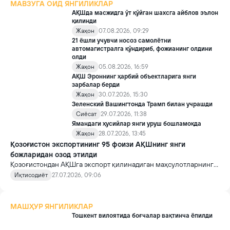
МАВЗУГА ОИД ЯНГИЛИКЛАР
АҚШда масжидга ўт қўйган шахсга айблов эълон
қилинди
Жаҳон
07.08.2026, 09:29
21 ёшли учувчи носоз самолётни
автомагистралга қўндириб, фожианинг олдини
олди
Жаҳон
05.08.2026, 16:59
АҚШ Эроннинг ҳарбий объектларига янги
зарбалар берди
Жаҳон
30.07.2026, 15:30
Зеленский Вашингтонда Трамп билан учрашди
Сиёсат
29.07.2026, 11:38
Ямандаги ҳусийлар янги уруш бошламоқда
Жаҳон
28.07.2026, 13:45
Қозоғистон экспортининг 95 фоизи АҚШнинг янги
божларидан озод этилди
Қозоғистондан АҚШга экспорт қилинадиган маҳсулотларнинг
қарийб 95 фоизи Вашингтон жорий этган қўшимча импорт
Иқтисодиёт
27.07.2026, 09:06
божлари таъсирига тушмайди.
МАШҲУР ЯНГИЛИКЛАР
Тошкент вилоятида боғчалар вақтинча ёпилди