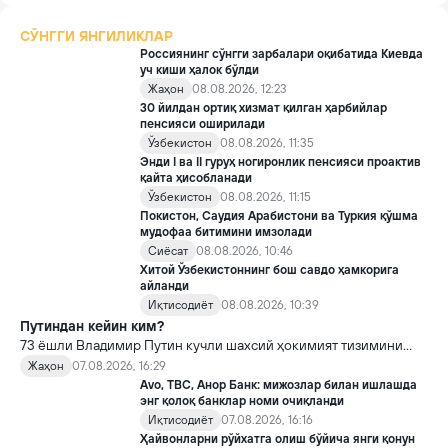
СЎНГГИ ЯНГИЛИКЛАР
Россиянинг сўнгги зарбалари оқибатида Киевда
уч киши ҳалок бўлди
Жаҳон
08.08.2026, 12:23
30 йилдан ортиқ хизмат қилган ҳарбийлар
пенсияси оширилади
Ўзбекистон
08.08.2026, 11:35
Энди I ва II гуруҳ ногиронлик пенсияси проактив
қайта ҳисобланади
Ўзбекистон
08.08.2026, 11:15
Покистон, Саудия Арабистони ва Туркия қўшма
мудофаа битимини имзолади
Сиёсат
08.08.2026, 10:46
Хитой Ўзбекистоннинг бош савдо ҳамкорига
айланди
Иқтисодиёт
08.08.2026, 10:39
Путиндан кейин ким?
73 ёшли Владимир Путин кучли шахсий ҳокимият тизимини
яратди, аммо ундан кейин ким келиши ва ҳокимиятни
Жаҳон
07.08.2026, 16:29
топшириш механизми ҳали ноаниқ. Таҳлилчилар фикрича, бу
Avo, TBC, Анор Банк: мижозлар билан ишлашда
Кремлда ворислик жангига олиб келиши мумкин.
энг қолоқ банклар номи очиқланди
Иқтисодиёт
07.08.2026, 16:16
Ҳайвонларни рўйхатга олиш бўйича янги қонун