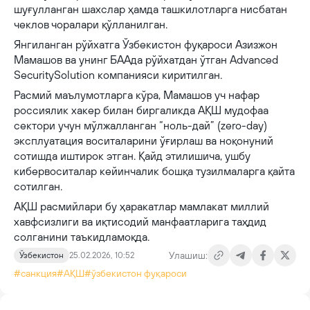
шуғулланган шахслар ҳамда ташкилотларга нисбатан
чеклов чоралари қўлланилган.
Янгиланган рўйхатга Ўзбекистон фуқароси Азизжон
Мамашов ва унинг БААда рўйхатдан ўтган Advanced
SecuritySolution компанияси киритилган.
Расмий маълумотларга кўра, Мамашов уч нафар
россиялик хакер билан биргаликда АҚШ мудофаа
сектори учун мўлжалланган “ноль-дай” (zero-day)
эксплуатация воситаларини ўғирлаш ва ноқонуний
сотишда иштирок этган. Қайд этилишича, ушбу
кибервоситалар кейинчалик бошқа тузилмаларга қайта
сотилган.
АҚШ расмийлари бу ҳаракатлар мамлакат миллий
хавфсизлиги ва иқтисодий манфаатларига таҳдид
солганини таъкидламоқда.
Улашиш:
Ўзбекистон
25.02.2026, 10:52
#санкция
#АҚШ
#ўзбекистон фуқароси