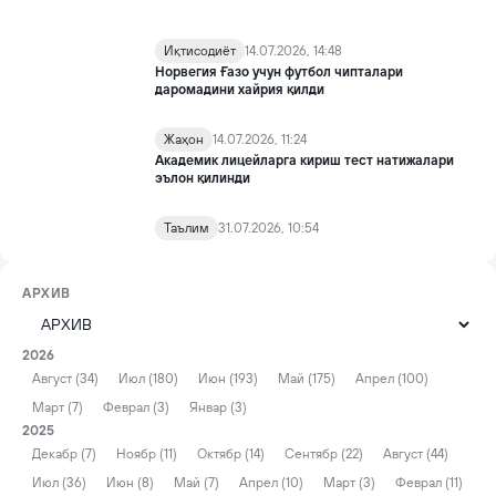
Иқтисодиёт
14.07.2026, 14:48
Норвегия Ғазо учун футбол чипталари
даромадини хайрия қилди
Жаҳон
14.07.2026, 11:24
Академик лицейларга кириш тест натижалари
эълон қилинди
Таълим
31.07.2026, 10:54
АРХИВ
2026
Август (34)
Июл (180)
Июн (193)
Май (175)
Апрел (100)
Март (7)
Феврал (3)
Январ (3)
2025
Декабр (7)
Ноябр (11)
Октябр (14)
Сентябр (22)
Август (44)
Июл (36)
Июн (8)
Май (7)
Апрел (10)
Март (3)
Феврал (11)