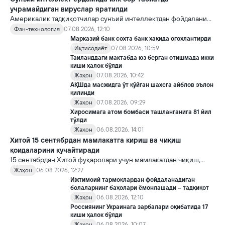
учрамайдиган вируслар яратилди
Америкалик тадқиқотчилар сунъий интеллектдан фойдаланиб
16 та вирус яратди. Бу кашфиёт янги ютуқларга умид уйғотиш
Фан-технология
07.08.2026, 12:10
билан бирга, ундан нотўғри мақсадда фойдаланиш борасидаги
Марказий банк сохта банк ҳақида огоҳлантирди
хавотирларни ҳам кучайтирмоқда.
Иқтисодиёт
07.08.2026, 10:59
Таиланддаги мактабда юз берган отишмада икки
киши ҳалок бўлди
Жаҳон
07.08.2026, 10:42
АҚШда масжидга ўт қўйган шахсга айблов эълон
қилинди
Жаҳон
07.08.2026, 09:29
Хиросимага атом бомбаси ташланганига 81 йил
тўлди
Жаҳон
06.08.2026, 14:01
Хитой 15 сентябрдан мамлакатга кириш ва чиқиш
қоидаларини кучайтиради
15 сентябрдан Хитой фуқаролари учун мамлакатдан чиқиш,
хорижликлар учун эса Хитойга кириш тартиби бўйича янги
Жаҳон
06.08.2026, 12:27
қоидалар кучга киради.
Ижтимоий тармоқлардан фойдаланадиган
болаларнинг баҳолари ёмонлашади – тадқиқот
Жаҳон
06.08.2026, 12:10
Россиянинг Украинага зарбалари оқибатида 17
киши ҳалок бўлди
Жаҳон
06.08.2026, 10:07