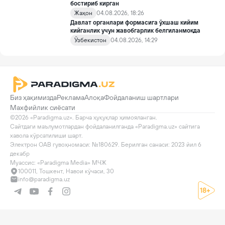
бостириб кирган
Жаҳон
04.08.2026, 18:26
Давлат органлари формасига ўхшаш кийим
кийганлик учун жавобгарлик белгиланмоқда
Ўзбекистон
04.08.2026, 14:29
Биз ҳақимизда
Реклама
Алоқа
Фойдаланиш шартлари
Махфийлик сиёсати
©2026 «Paradigma.uz». Барча ҳуқуқлар ҳимояланган.

Сайтдаги маълумотлардан фойдаланилганда «Paradigma.uz» сайтига 
хавола кўрсатилиши шарт.

Электрон ОАВ гувоҳномаси: №180629. Берилган санаси: 2023 йил 6 
декабр

Муассис: «Paradigma Media» МЧЖ
100011, Тошкент, Навои кўчаси, 30
info@paradigma.uz