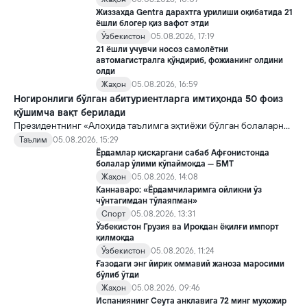
Жиззахда Gentra дарахтга урилиши оқибатида 21
ёшли блогер қиз вафот этди
Ўзбекистон
05.08.2026, 17:19
21 ёшли учувчи носоз самолётни
автомагистралга қўндириб, фожианинг олдини
олди
Жаҳон
05.08.2026, 16:59
Ногиронлиги бўлган абитуриентларга имтиҳонда 50 фоиз
қўшимча вақт берилади
Президентнинг «Алоҳида таълимга эҳтиёжи бўлган болаларни
таълим ва ижтимоий хизматлар билан қамраб олиш тизимини
Таълим
05.08.2026, 15:29
такомиллаштириш бўйича қўшимча чора-тадбирлар
Ёрдамлар қисқаргани сабаб Афғонистонда
тўғрисида»ги қарори билан инклюзив таълим соҳасида қатор
болалар ўлими кўпаймоқда — БМТ
янги механизмлар жорий этилади.
Жаҳон
05.08.2026, 14:08
Каннаваро: «Ёрдамчиларимга ойликни ўз
чўнтагимдан тўлаяпман»
Спорт
05.08.2026, 13:31
Ўзбекистон Грузия ва Ироқдан ёқилғи импорт
қилмоқда
Ўзбекистон
05.08.2026, 11:24
Ғазодаги энг йирик оммавий жаноза маросими
бўлиб ўтди
Жаҳон
05.08.2026, 09:46
Испаниянинг Сеута анклавига 72 минг муҳожир