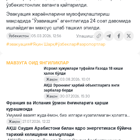
ўзбекистонлик ватанга қайтарилди.
Эвакуация жараёнларини мувофиқлаштириш
мақсадида “Ўзавиация” агентлигида 24 соат давомида
ишлайдиган махсус штаб ташкил этилди.
Улашиш:
Ўзбекистон
05.03.2026, 12:56
#эвакуация
#Яқин Шарқ
#ўзбеклар
#аэропортлар
МАВЗУГА ОИД ЯНГИЛИКЛАР
Исроил ҳужумлари туфайли Ғазода 18 киши
ҳалок бўлди
Жаҳон
03.08.2026, 10:01
АҚШ Эроннинг ҳарбий объектларига янги
зарбалар берди
Жаҳон
30.07.2026, 15:30
Франция ва Испания ўрмон ёнғинларига қарши
курашмоқда
Умумий вазият жуда ёмон, биз илгари кузатилмаган ҳолатга
дуч келдик, деди Франция расмийси.
Жаҳон
27.07.2026, 12:22
АҚШ Саудия Арабистони билан ядро энергетикаси бўйича
тарихий келишувни маъқуллади