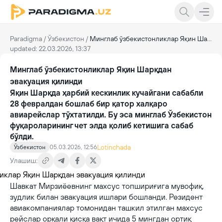
Paradigma
/
Ўзбекистон
/
Минглаб ўзбекистонликлар Яқин Шарқдан эвакуация қилинди
updated: 22.03.2026, 13:37
Минглаб ўзбекистонликлар Яқин Шарқдан
эвакуация қилинди
Яқин Шарқда ҳарбий кескинлик кучайгани сабабли
28 февралдан бошлаб бир қатор халқаро
авиарейслар тўхтатилди. Бу эса минглаб Ўзбекистон
фуқароларининг чет элда қолиб кетишига сабаб
бўлди.
Lotinchada
Ўзбекистон
05.03.2026, 12:56
Улашиш:
Шавкат Мирзиёевнинг махсус топшириғига мувофиқ,
зудлик билан эвакуация ишлари бошланди. Резидент
авиакомпаниялар томонидан ташкил этилган махсус
рейслар орқали қисқа вақт ичида 5 мингдан ортиқ