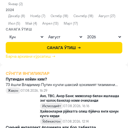
Январ (2)
2024
Декабр (8)
Ноябр (7)
Октябр (18)
Сентябр (18)
Август (27)
Июл (5)
Май (4)
Апрел (13)
Март (17)
САНАГА ЎТИШ
САНАГА ЎТИШ →
Барча архивни кўрсатиш →
СЎНГГИ ЯНГИЛИКЛАР
Путиндан кейин ким?
73 ёшли Владимир Путин кучли шахсий ҳокимият тизимини
яратди, аммо ундан кейин ким келиши ва ҳокимиятни
Жаҳон
07.08.2026, 16:29
топшириш механизми ҳали ноаниқ. Таҳлилчилар фикрича, бу
Avo, TBC, Анор Банк: мижозлар билан ишлашда
Кремлда ворислик жангига олиб келиши мумкин.
энг қолоқ банклар номи очиқланди
Иқтисодиёт
07.08.2026, 16:16
Ҳайвонларни рўйхатга олиш бўйича янги қонун
кучга кирди
Ўзбекистон
07.08.2026, 12:14
Сунъий интеллект ёрдамида илк бор табиатда