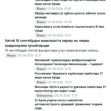
Таиланддаги мактабда юз берган отишмада икки
киши ҳалок бўлди
Жаҳон
07.08.2026, 10:42
АҚШда масжидга ўт қўйган шахсга айблов эълон
қилинди
Жаҳон
07.08.2026, 09:29
Хиросимага атом бомбаси ташланганига 81 йил
тўлди
Жаҳон
06.08.2026, 14:01
Хитой 15 сентябрдан мамлакатга кириш ва чиқиш
қоидаларини кучайтиради
15 сентябрдан Хитой фуқаролари учун мамлакатдан чиқиш,
хорижликлар учун эса Хитойга кириш тартиби бўйича янги
Жаҳон
06.08.2026, 12:27
қоидалар кучга киради.
Ижтимоий тармоқлардан фойдаланадиган
болаларнинг баҳолари ёмонлашади – тадқиқот
Жаҳон
06.08.2026, 12:10
Россиянинг Украинага зарбалари оқибатида 17
киши ҳалок бўлди
Жаҳон
06.08.2026, 10:07
Жиззахда Gentra дарахтга урилиши оқибатида 21
ёшли блогер қиз вафот этди
Ўзбекистон
05.08.2026, 17:19
21 ёшли учувчи носоз самолётни
автомагистралга қўндириб, фожианинг олдини
олди