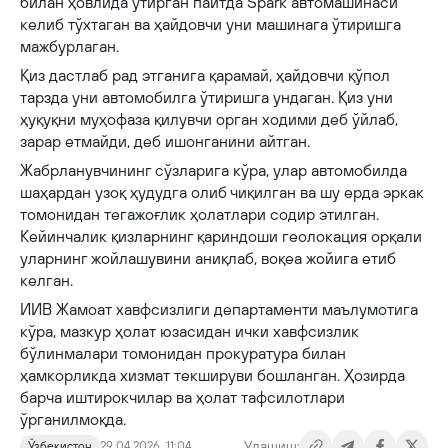
билан ҳовлида ўтирган пайтда Spark автомашинаси
келиб тўхтаган ва ҳайдовчи уни машинага ўтиришга
мажбурлаган.
Қиз дастлаб рад этганига қарамай, ҳайдовчи қўпол
тарзда уни автомобилга ўтиришга ундаган. Қиз уни
ҳуқуқни муҳофаза қилувчи орган ходими деб ўйлаб,
зарар етмайди, деб ишонганини айтган.
Жабрланувчининг сўзларига кўра, улар автомобилда
шаҳардан узоқ ҳудудга олиб чиқилган ва шу ерда эркак
томонидан тегажоғлик ҳолатлари содир этилган.
Кейинчалик қизларнинг қариндоши геолокация орқали
уларнинг жойлашувини аниқлаб, воқеа жойига етиб
келган.
ИИВ Жамоат хавфсизлиги департаменти маълумотига
кўра, мазкур ҳолат юзасидан ички хавфсизлик
бўлинмалари томонидан прокуратура билан
ҳамкорликда хизмат текшируви бошланган. Ҳозирда
барча иштирокчилар ва ҳолат тафсилотлари
ўрганилмоқда.
Улашиш:
Ўзбекистон
29.04.2026, 11:04