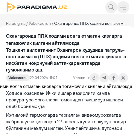
Paradigma
/
Ўзбекистон
/
Оҳангаронда ППХ ходими вояга етмаган қизларга тегажоғлик қилгани айтилмоқда
Оҳангаронда ППХ ходими вояга етмаган қизларга
тегажоғлик қилгани айтилмоқда
Тошкент вилоятининг Оҳангарон ҳудудида патруль-
пост хизмати (ППХ) ходими вояга етмаган қизларга
нисбатан ноқонуний хатти-ҳаракатларда
гумонланмоқда.
Улашиш:
Ўзбекистон
29.04.2026, 11:04
Ҳодиса юзасидан Ички ишлар вазирлиги ҳамда
прокуратура органлари томонидан текширув ишлари
олиб борилмоқда.
Ижтимоий тармоқларда тарқалган видеомурожаатда
жабрланувчи қиз воқеа 27 апрель куни кечқурун содир
бўлганини маълум қилган. Унинг айтишича, дугонаси