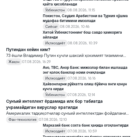
қайта ҳисобланади
Ўзбекистон
08.08.2026, 11:15
Покистон, Саудия Арабистони ва Туркия қўшма
мудофаа битимини имзолади
Сиёсат
08.08.2026, 10:46
Хитой Ўзбекистоннинг бош савдо ҳамкорига
айланди
Иқтисодиёт
08.08.2026, 10:39
Путиндан кейин ким?
73 ёшли Владимир Путин кучли шахсий ҳокимият тизимини
яратди, аммо ундан кейин ким келиши ва ҳокимиятни
Жаҳон
07.08.2026, 16:29
топшириш механизми ҳали ноаниқ. Таҳлилчилар фикрича, бу
Avo, TBC, Анор Банк: мижозлар билан ишлашда
Кремлда ворислик жангига олиб келиши мумкин.
энг қолоқ банклар номи очиқланди
Иқтисодиёт
07.08.2026, 16:16
Ҳайвонларни рўйхатга олиш бўйича янги қонун
кучга кирди
Ўзбекистон
07.08.2026, 12:14
Сунъий интеллект ёрдамида илк бор табиатда
учрамайдиган вируслар яратилди
Америкалик тадқиқотчилар сунъий интеллектдан фойдаланиб
16 та вирус яратди. Бу кашфиёт янги ютуқларга умид уйғотиш
Фан-технология
07.08.2026, 12:10
билан бирга, ундан нотўғри мақсадда фойдаланиш борасидаги
Марказий банк сохта банк ҳақида огоҳлантирди
хавотирларни ҳам кучайтирмоқда.
Иқтисодиёт
07.08.2026, 10:59