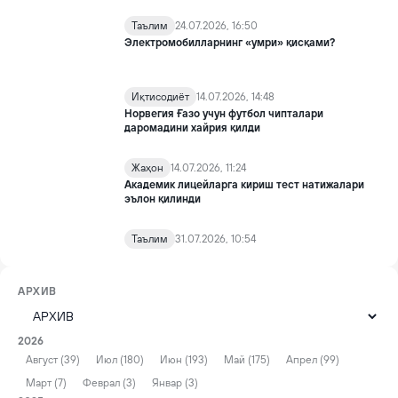
Таълим
24.07.2026, 16:50
Электромобилларнинг «умри» қисқами?
Иқтисодиёт
14.07.2026, 14:48
Норвегия Ғазо учун футбол чипталари
даромадини хайрия қилди
Жаҳон
14.07.2026, 11:24
Академик лицейларга кириш тест натижалари
эълон қилинди
Таълим
31.07.2026, 10:54
АРХИВ
2026
Август (39)
Июл (180)
Июн (193)
Май (175)
Апрел (99)
Март (7)
Феврал (3)
Январ (3)