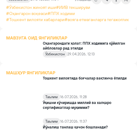
#Ўзбекистон жиноят иши
#ИИВ текшируви
#Оҳангарон воқеаси
#ППХ ходими
#Тошкент вилояти хабарлари
#вояга етмаганларга тегажоғлик
МАВЗУГА ОИД ЯНГИЛИКЛАР
Оҳангарондаги ҳолат: ППХ ходимига қўйилган
айбловлар рад этилди
Ўзбекистон
29.04.2026, 12:13
МАШҲУР ЯНГИЛИКЛАР
Тошкент вилоятида боғчалар вақтинча ёпилди
Таълим
16.07.2026, 11:28
Ўқишни кўчиришда миллий ва халқаро
сертификатлар муҳимми?
Таълим
16.07.2026, 11:37
Йўналиш танлаш қачон бошланади?