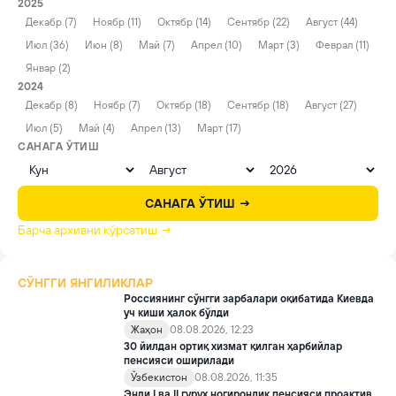
2025
Декабр (7)
Ноябр (11)
Октябр (14)
Сентябр (22)
Август (44)
Июл (36)
Июн (8)
Май (7)
Апрел (10)
Март (3)
Феврал (11)
Январ (2)
2024
Декабр (8)
Ноябр (7)
Октябр (18)
Сентябр (18)
Август (27)
Июл (5)
Май (4)
Апрел (13)
Март (17)
САНАГА ЎТИШ
САНАГА ЎТИШ →
Барча архивни кўрсатиш →
СЎНГГИ ЯНГИЛИКЛАР
Россиянинг сўнгги зарбалари оқибатида Киевда
уч киши ҳалок бўлди
Жаҳон
08.08.2026, 12:23
30 йилдан ортиқ хизмат қилган ҳарбийлар
пенсияси оширилади
Ўзбекистон
08.08.2026, 11:35
Энди I ва II гуруҳ ногиронлик пенсияси проактив