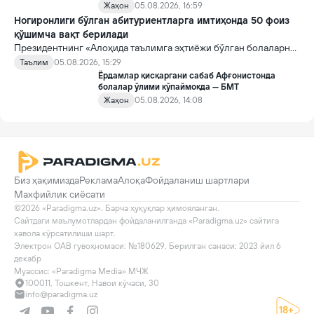
Жаҳон
05.08.2026, 16:59
Ногиронлиги бўлган абитуриентларга имтиҳонда 50 фоиз
қўшимча вақт берилади
Президентнинг «Алоҳида таълимга эҳтиёжи бўлган болаларни
таълим ва ижтимоий хизматлар билан қамраб олиш тизимини
Таълим
05.08.2026, 15:29
такомиллаштириш бўйича қўшимча чора-тадбирлар
Ёрдамлар қисқаргани сабаб Афғонистонда
тўғрисида»ги қарори билан инклюзив таълим соҳасида қатор
болалар ўлими кўпаймоқда — БМТ
янги механизмлар жорий этилади.
Жаҳон
05.08.2026, 14:08
Биз ҳақимизда
Реклама
Алоқа
Фойдаланиш шартлари
Махфийлик сиёсати
©2026 «Paradigma.uz». Барча ҳуқуқлар ҳимояланган.

Сайтдаги маълумотлардан фойдаланилганда «Paradigma.uz» сайтига 
хавола кўрсатилиши шарт.

Электрон ОАВ гувоҳномаси: №180629. Берилган санаси: 2023 йил 6 
декабр

Муассис: «Paradigma Media» МЧЖ
100011, Тошкент, Навои кўчаси, 30
info@paradigma.uz