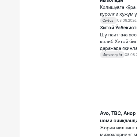
имзолади
Келишувга кўра,
қуролли ҳужум у
Сиёсат
08.08.2026,
Хитой Ўзбекист
Шу пайтгача асо
келиб Хитой би
даражада яқинл
Иқтисодиёт
08.08.
Avo, TBC, Анор
номи очиқланд
Жорий йилнинг 
мижозларнинг м