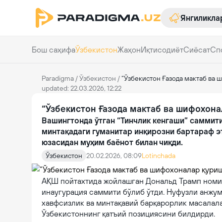
Янгиликла
Бош саҳифа
Ўзбекистон
Жаҳон
Иқтисодиёт
Сиёсат
Сп
Paradigma
/
Ўзбекистон
/
“Ўзбекистон Ғазода мактаб ва
updated: 22.03.2026, 12:22
“Ўзбекистон Ғазода мактаб ва шифохон
Вашингтонда ўтган “Тинчлик кенгаши” саммит
минтақадаги гуманитар инқирозни бартараф э
юзасидан муҳим баёнот билан чиқди.
Ўзбекистон
20.02.2026, 08:09
Lotinchada
АҚШ пойтахтида жойлашган Дональд Трамп номид
инаугурация саммити бўлиб ўтди. Нуфузли анжум
хавфсизлик ва минтақавий барқарорлик масалала
Ўзбекистоннинг қатъий позициясини билдирди.