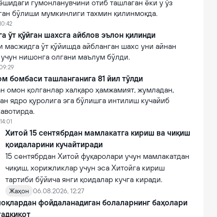
ёшидаги гумонланувчини отиб ташлаган ёки у ўз
лган бўлиши мумкинлиги тахмин қилинмоқда.
10:42
 ўт қўйган шахсга айблов эълон қилинди
 масжидга ўт қўйишда айбланган шахс уни айнан
 учун нишонга олгани маълум бўлди.
 09:29
м бомбаси ташланганига 81 йил тўлди
н омон қолганлар халқаро ҳамжамият, жумладан,
ан ядро қуролига эга бўлишга интилиш кучайиб
авотирда.
14:01
Хитой 15 сентябрдан мамлакатга кириш ва чиқиш
қоидаларини кучайтиради
15 сентябрдан Хитой фуқаролари учун мамлакатдан
чиқиш, хорижликлар учун эса Хитойга кириш
тартиби бўйича янги қоидалар кучга киради.
Жаҳон
06.08.2026, 12:27
оқлардан фойдаланадиган болаларнинг баҳолари
тадқиқот