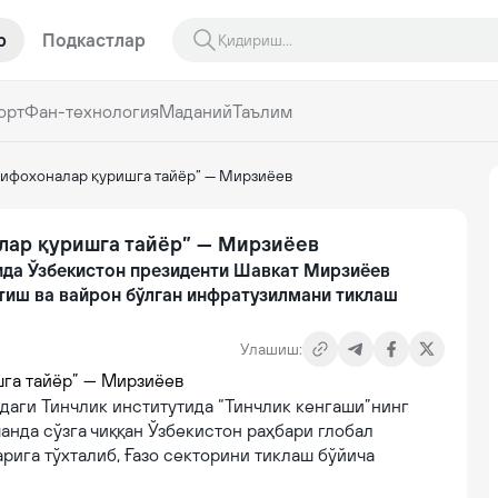
р
Подкастлар
орт
Фан-технология
Маданий
Таълим
 шифохоналар қуришга тайёр” — Мирзиёев
алар қуришга тайёр” — Мирзиёев
ида Ўзбекистон президенти Шавкат Мирзиёев
тиш ва вайрон бўлган инфратузилмани тиклаш
Улашиш:
аги Тинчлик институтида “Тинчлик кенгаши”нинг
анда сўзга чиққан Ўзбекистон раҳбари глобал
рига тўхталиб, Ғазо секторини тиклаш бўйича