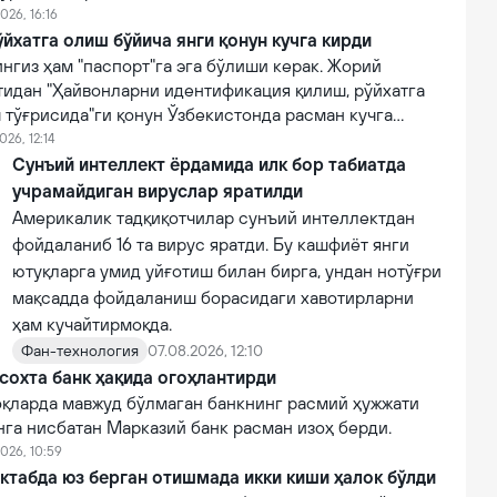
эга 10 та тижорий банклар рўйхати очиқланган.
026, 16:16
йхатга олиш бўйича янги қонун кучга кирди
нгиз ҳам "паспорт"га эга бўлиши керак. Жорий
тидан "Ҳайвонларни идентификация қилиш, рўйхатга
 тўғрисида"ги қонун Ўзбекистонда расман кучга
026, 12:14
Сунъий интеллект ёрдамида илк бор табиатда
учрамайдиган вируслар яратилди
Америкалик тадқиқотчилар сунъий интеллектдан
фойдаланиб 16 та вирус яратди. Бу кашфиёт янги
ютуқларга умид уйғотиш билан бирга, ундан нотўғри
мақсадда фойдаланиш борасидаги хавотирларни
ҳам кучайтирмоқда.
Фан-технология
07.08.2026, 12:10
сохта банк ҳақида огоҳлантирди
қларда мавжуд бўлмаган банкнинг расмий ҳужжати
нга нисбатан Марказий банк расман изоҳ берди.
026, 10:59
ктабда юз берган отишмада икки киши ҳалок бўлди