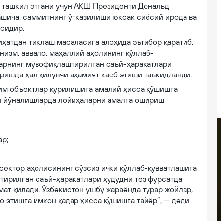
и ташкил этгани учун АҚШ Президенти Дональд
ашича, саммитнинг ўтказилиши юксак сиёсий ирода ва
сидир.
ҳатдан тиклаш масаласига алоҳида эътибор қаратиб,
низм, аввало, маҳаллий аҳолининг қўллаб-
нларнинг мувофиқлаштирилган саъй-ҳаракатлари
ишда ҳал қилувчи аҳамият касб этиши таъкидланди.
ҳим объектлар қурилишига амалий ҳисса қўшишга
ги йўналишларда лойиҳаларни амалга ошириш
ар;
 сектор аҳолисининг сўзсиз ички қўллаб-қувватлашига
тирилган саъй-ҳаракатлари ҳудудни тез фурсатда
мат қилади. Ўзбекистон ушбу жараёнда турар жойлар,
о этишга имкон қадар ҳисса қўшишга тайёр”, — деди