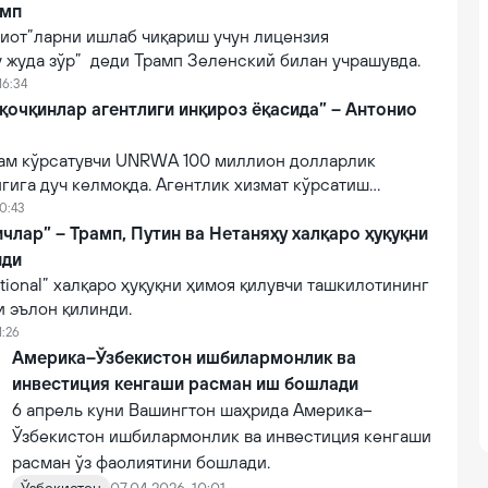
амп
риот”ларни ишлаб чиқариш учун лицензия
 жуда зўр” деди Трамп Зеленский билан учрашувда.
16:34
қочқинлар агентлиги инқироз ёқасида” – Антонио
ам кўрсатувчи UNRWA 100 миллион долларлик
гига дуч келмоқда. Агентлик хизмат кўрсатиш
фоизга камайтирган
10:43
члар” – Трамп, Путин ва Нетаняҳу халқаро ҳуқуқни
нди
ational” халқаро ҳуқуқни ҳимоя қилувчи ташкилотининг
 эълон қилинди.
1:26
Америка–Ўзбекистон ишбилармонлик ва
инвестиция кенгаши расман иш бошлади
6 апрель куни Вашингтон шаҳрида Америка–
Ўзбекистон ишбилармонлик ва инвестиция кенгаши
расман ўз фаолиятини бошлади.