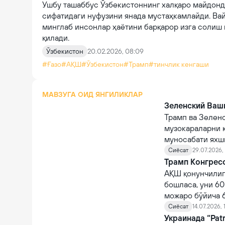
Ушбу ташаббус Ўзбекистоннинг халқаро майдонд
сифатидаги нуфузини янада мустаҳкамлайди. Ва
минглаб инсонлар ҳаётини барқарор изга солиш 
қилади.
Ўзбекистон
20.02.2026, 08:09
#Ғазо
#АҚШ
#Ўзбекистон
#Трамп
#тинчлик кенгаши
МАВЗУГА ОИД ЯНГИЛИКЛАР
Зеленский Ваш
Трамп ва Зелен
музокараларни 
муносабати яхш
Сиёсат
29.07.2026, 
Трамп Конгресс
АҚШ қонунчилиг
бошласа, уни 60
можаро бўйича 6
урушни давом эт
Сиёсат
14.07.2026, 
Украинада “Pat