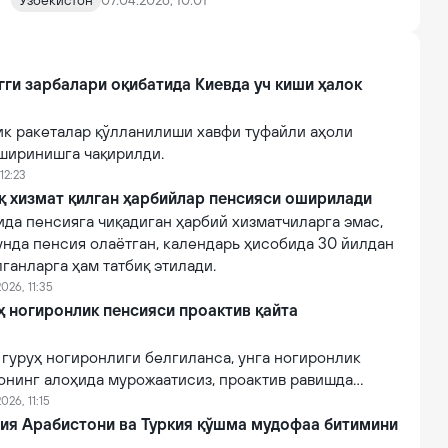
Ўзбекистон
07.04.2026, 10:01
гги зарбалари оқибатида Киевда уч киши ҳалок
ик ракеталар қўлланилиши хавфи туфайли аҳоли
ширинишга чақирилди.
12:23
қ хизмат қилган ҳарбийлар пенсияси оширилади
ида пенсияга чиқадиган ҳарбий хизматчиларга эмас,
унда пенсия олаётган, календарь ҳисобида 30 йилдан
лганларга ҳам татбиқ этилади.
026, 11:35
руҳ ногиронлик пенсияси проактив қайта
II гуруҳ ногиронлиги белгиланса, унга ногиронлик
онинг алоҳида мурожаатисиз, проактив равишда
026, 11:15
дия Арабистони ва Туркия қўшма мудофаа битимини