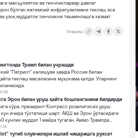
аги масъулиятли ва тинчликпарвар давлат
йрон бўлган ижтимоий инфратузилмани тиклаш эса
ва узоқ муддатли тинчликни таъминлашга хизмат
Улашиш:
ингтонда Трамп билан учрашди
ский "Патриот" келишуви ҳамда Россия билан
қайта тиклаш масалаcини муҳокама қилди. Уларнинг
иланмоқда.
11:38
га Эрон билан уруш қайта бошланганини билдирди
ига кўра, президент Конгресс розилигисиз уруш
 кун ичида тўхтатиши шарт. АҚШ ва Эрон ўртасидаги
0 кунлик муддат 1 майда тугаган. Аммо Трампда
тириш учун "баҳона" мавжуд.
11:34
riot” тутиб олувчилари ишлаб чиқаришга рухсат