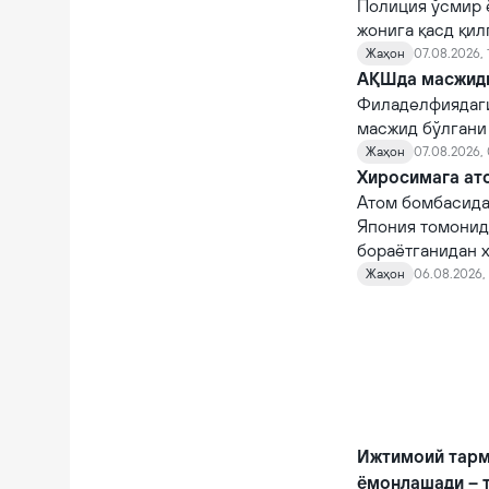
Полиция ўсмир 
жонига қасд қи
Жаҳон
07.08.2026, 
АҚШда масжидга
Филаделфиядаги
масжид бўлгани
Жаҳон
07.08.2026,
Хиросимага ато
Атом бомбасида
Япония томонид
бораётганидан х
Жаҳон
06.08.2026, 
Ижтимоий тарм
ёмонлашади – 