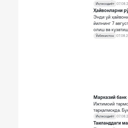
кўрсаткичларга 
Иқтисодиёт
07.08.2
Ҳайвонларни рў
Энди уй ҳайвони
йилнинг 7 авгус
олиш ва кузатиш
кирди.
Ўзбекистон
07.08.2
Марказий банк 
Ижтимоий тармо
тарқалмоқда. Бу
Иқтисодиёт
07.08.2
Таиланддаги ма