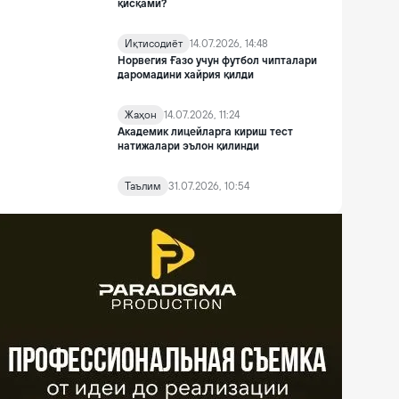
қисқами?
Иқтисодиёт
14.07.2026, 14:48
Норвегия Ғазо учун футбол чипталари
даромадини хайрия қилди
Жаҳон
14.07.2026, 11:24
Академик лицейларга кириш тест
натижалари эълон қилинди
Таълим
31.07.2026, 10:54