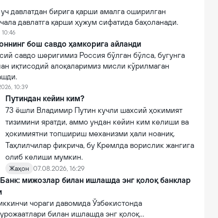
 уч давлатдан бирига қарши амалга оширилган
чала давлатга қарши ҳужум сифатида баҳоланади.
 10:46
оннинг бош савдо ҳамкорига айланди
сий савдо шеригимиз Россия бўлган бўлса, бугунга
лан иқтисодий алоқаларимиз мисли кўрилмаган
ашди.
2026, 10:39
Путиндан кейин ким?
73 ёшли Владимир Путин кучли шахсий ҳокимият
тизимини яратди, аммо ундан кейин ким келиши ва
ҳокимиятни топшириш механизми ҳали ноаниқ.
Таҳлилчилар фикрича, бу Кремлда ворислик жангига
олиб келиши мумкин.
Жаҳон
07.08.2026, 16:29
 Банк: мижозлар билан ишлашда энг қолоқ банклар
и
иккинчи чораги давомида Ўзбекистонда
урожаатлари билан ишлашда энг қолоқ