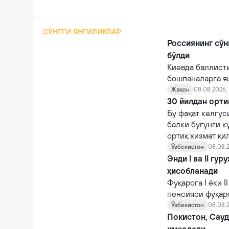
СЎНГГИ ЯНГИЛИКЛАР
Россиянинг сўн
бўлди
Киевда баллист
бошпаналарга я
Жаҳон
08.08.2026, 
30 йилдан орти
Бу фақат келгус
балки бугунги к
ортиқ хизмат қи
Ўзбекистон
08.08.2
Энди I ва II гу
ҳисобланади
Фуқарога I ёки 
пенсияси фуқар
тайинланади.
Ўзбекистон
08.08.2
Покистон, Сау