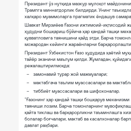
Президент ўз нутқида мазкур мулоқот майдонин
Трампга миннатдорлик билдирди. Унинг таъкидл
халқаро муаммоларга прагматик ёндашув самара
Шавкат Мирзиёев Ғазони ижтимоий-иқтисодий жи
ҳудудни бошқариш бўйича ҳар қандай ташқи меха
қувватловига таянишини қайд этди. Барча томо
можародан кейинги жараёнларни барқарорлаштир
Президент Ўзбекистон Ғазо ҳудудида ҳаётий му
тайёр эканини маълум қилди. Жумладан, қуйида
режалаштирилмоқда:
замонавий турар жой мажмуалари;
мактабгача таълим муассасалари ва мактабл
тиббиёт муассасалари ва шифохоналар.
“Ғазонинг ҳар қандай ташқи бошқарув механизми
таяниши лозим. Барча томонларнинг мувофиқлаш
қайта тиклаш ва барқарорликни таъминлашга хиз
болалар боғчалари, мактаб ва касалхоналар барп
давлат раҳбари.