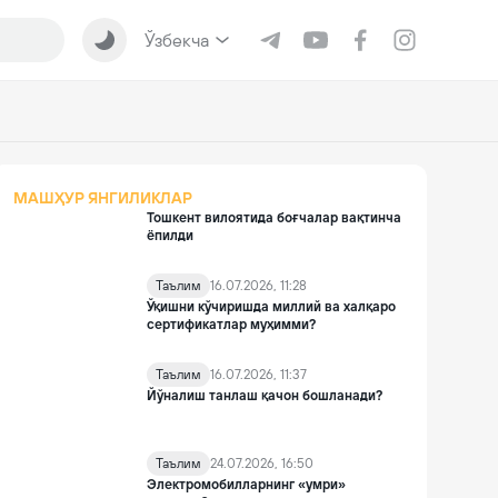
Ўзбекча
МАШҲУР ЯНГИЛИКЛАР
Тошкент вилоятида боғчалар вақтинча
ёпилди
Таълим
16.07.2026, 11:28
Ўқишни кўчиришда миллий ва халқаро
сертификатлар муҳимми?
Таълим
16.07.2026, 11:37
Йўналиш танлаш қачон бошланади?
Таълим
24.07.2026, 16:50
Электромобилларнинг «умри»