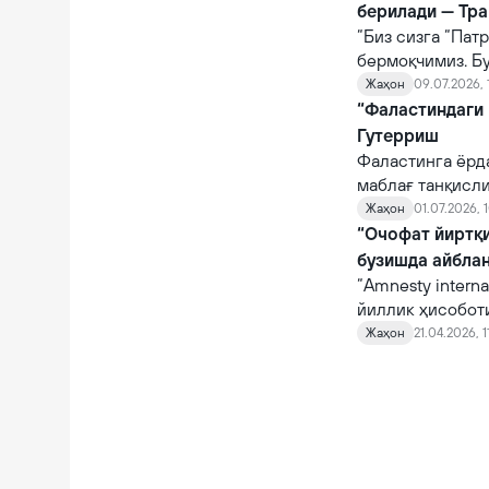
берилади — Тр
“Биз сизга “Пат
бермоқчимиз. Бу
Жаҳон
09.07.2026, 
“Фаластиндаги 
Гутерриш
Фаластинга ёрд
маблағ танқисли
соатларини 20 
Жаҳон
01.07.2026, 
“Очофат йиртқи
бузишда айбла
“Amnesty intern
йиллик ҳисоботи
Жаҳон
21.04.2026, 1