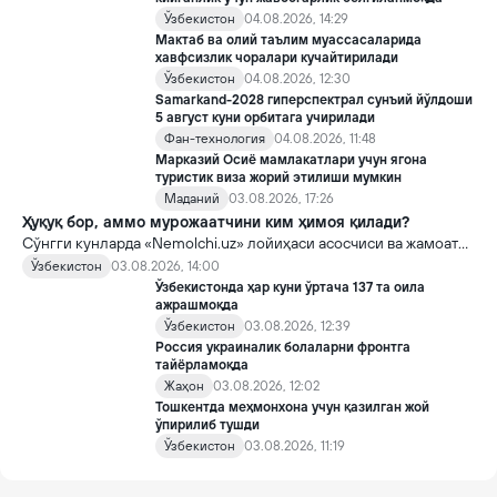
Ўзбекистон
04.08.2026, 14:29
Мактаб ва олий таълим муассасаларида
хавфсизлик чоралари кучайтирилади
Ўзбекистон
04.08.2026, 12:30
Samarkand-2028 гиперспектрал сунъий йўлдоши
5 август куни орбитага учирилади
Фан-технология
04.08.2026, 11:48
Марказий Осиё мамлакатлари учун ягона
туристик виза жорий этилиши мумкин
Маданий
03.08.2026, 17:26
Ҳуқуқ бор, аммо мурожаатчини ким ҳимоя қилади?
Сўнгги кунларда «Nemolchi.uz» лойиҳаси асосчиси ва жамоат
фаоли Ирина Матвиенко билан боғлиқ воқеа жамоатчиликда
Ўзбекистон
03.08.2026, 14:00
кенг муҳокама қилинмоқда.
Ўзбекистонда ҳар куни ўртача 137 та оила
ажрашмоқда
Ўзбекистон
03.08.2026, 12:39
Россия украиналик болаларни фронтга
тайёрламоқда
Жаҳон
03.08.2026, 12:02
Тошкентда меҳмонхона учун қазилган жой
ўпирилиб тушди
Ўзбекистон
03.08.2026, 11:19