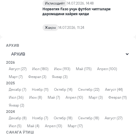
Иқтисодиёт
14.07.2026, 14:48
Норвегия Ғазо учун футбол чипталари
даромадини хайрия қилди
Жаҳон
14.07.2026, 11:24
АРХИВ
2026
Август (27)
Июл (180)
Июн (193)
Май (175)
Апрел (100)
Март (7)
Феврал (3)
Январ (3)
2025
Декабр (7)
Ноябр (11)
Октябр (14)
Сентябр (22)
Август (44)
Июл (36)
Июн (8)
Май (7)
Апрел (10)
Март (3)
Феврал (11)
Январ (2)
2024
Декабр (8)
Ноябр (7)
Октябр (18)
Сентябр (18)
Август (27)
Июл (5)
Май (4)
Апрел (13)
Март (17)
САНАГА ЎТИШ