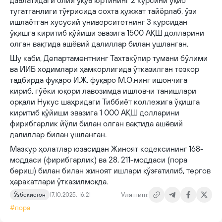
давлатидаги олий ўқув юртининг 2 курсини ўқиб
тугатганлиги тўғрисида сохта ҳужжат тайёрлаб, ўзи
ишлаётган хусусий университетнинг 3 курсидан
ўқишга киритиб қўйиши эвазига 1500 АҚШ долларини
олган вақтида ашёвий далиллар билан ушланган.
Шу каби, Департаментнинг Тахтакўпир тумани бўлими
ва ИИБ ходимлари ҳамкорлигида ўтказилган тезкор
тадбирда фуқаро И.Ж. фуқаро М.О.нинг ишончига
кириб, гўёки юқори лавозимда ишловчи танишлари
орқали Нукус шаҳридаги Тиббиёт коллежига ўқишга
киритиб қўйиши эвазига 1 000 АҚШ долларини
фирибгарлик йўли билан олган вақтида ашёвий
далиллар билан ушланган.
Мазкур ҳолатлар юзасидан Жиноят кодексининг 168-
моддаси (фирибгарлик) ва 28, 211-моддаси (пора
бериш) билан билан жиноят ишлари қўзғатилиб, тергов
ҳаракатлари ўтказилмоқда.
Улашиш:
Ўзбекистон
17.10.2025, 16:21
#пора