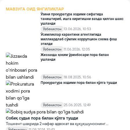
МАВЗУГА ОИД ЯНГИЛИКЛАР
Ўзини прокуратура ходими сифатида
таништириб, ишга киритишни ваъда қилган шахс
ушланди
Ўзбекистон
13.06.2026, 10:53
Ўсимликлар карантини агентлигида
миллиардлаб сўмлик коррупцион схема фош
этилди
Ўзбекистон
11.06.2026, 12:05
Жиззахда ҳоким ўринбосари пора билан
ушланди
Ўзбекистон
18.08.2025, 10:56
Прокуратура ходими пора билан қўлга тушди
Ўзбекистон
25.06.2025, 12:49
Собиқ судья пора билан қўлга тушди
Тошкент шаҳрида 2 нафар адвокат ва ҳуқуқшуноснинг
ноқонуний қилмишлари Давлат хавфсизлик хизмати
Ўзбекистон
11.09.2024, 10:43