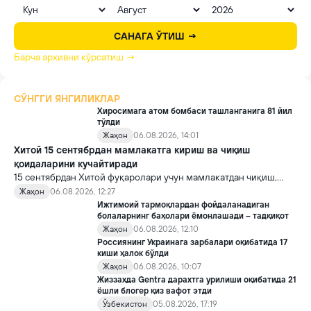
САНАГА ЎТИШ →
Барча архивни кўрсатиш →
СЎНГГИ ЯНГИЛИКЛАР
Хиросимага атом бомбаси ташланганига 81 йил
тўлди
Жаҳон
06.08.2026, 14:01
Хитой 15 сентябрдан мамлакатга кириш ва чиқиш
қоидаларини кучайтиради
15 сентябрдан Хитой фуқаролари учун мамлакатдан чиқиш,
хорижликлар учун эса Хитойга кириш тартиби бўйича янги
Жаҳон
06.08.2026, 12:27
қоидалар кучга киради.
Ижтимоий тармоқлардан фойдаланадиган
болаларнинг баҳолари ёмонлашади – тадқиқот
Жаҳон
06.08.2026, 12:10
Россиянинг Украинага зарбалари оқибатида 17
киши ҳалок бўлди
Жаҳон
06.08.2026, 10:07
Жиззахда Gentra дарахтга урилиши оқибатида 21
ёшли блогер қиз вафот этди
Ўзбекистон
05.08.2026, 17:19