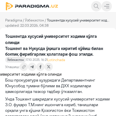
Paradigma
/
Ўзбекистон
/
Тошкентда хусусий университет ходими қўлга олинди
updated: 22.03.2026, 04:38
Тошкентда хусусий университет ходими қўлга
олинди
Тошкент ва Нукусда ўқишга киритиб қўйиш билан
боғлиқ фирибгарлик ҳолатлари фош этилди.
Lotinchada
Ўзбекистон
17.10.2025, 16:21
Улашиш:
Бош прокуратура ҳузуридаги Департаментнинг
Юнусобод тумани бўлими ва ДХХ ходимлари
ҳамкорлигида тезкор тадбир ўтказилган.
Унда Тошкент шаҳридаги хусусий университет ходими
З.О. фуқаро Т.М.нинг ишончига кириб, танишлари
орқали унга қўшни Қозоғистон ёки Тожикистон