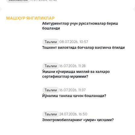
ходимлари томондан фош этилди.
МАШҲУР ЯНГИЛИКЛАР
Абитуриентлар учун рухсатномалар бериш
бошланди
Таълим
08.07.2026, 10:57
Тошкент вилоятида боғчалар вақтинча ёпилди
Таълим
16.07.2026, 11:28
Ўқишни кўчиришда миллий ва халқаро
сертификатлар муҳимми?
Таълим
16.07.2026, 11:37
Йўналиш танлаш қачон бошланади?
Таълим
24.07.2026, 16:50
Электромобилларнинг «умри» қисқами?