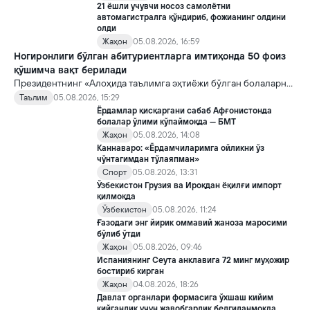
21 ёшли учувчи носоз самолётни
автомагистралга қўндириб, фожианинг олдини
олди
Жаҳон
05.08.2026, 16:59
Ногиронлиги бўлган абитуриентларга имтиҳонда 50 фоиз
қўшимча вақт берилади
Президентнинг «Алоҳида таълимга эҳтиёжи бўлган болаларни
таълим ва ижтимоий хизматлар билан қамраб олиш тизимини
Таълим
05.08.2026, 15:29
такомиллаштириш бўйича қўшимча чора-тадбирлар
Ёрдамлар қисқаргани сабаб Афғонистонда
тўғрисида»ги қарори билан инклюзив таълим соҳасида қатор
болалар ўлими кўпаймоқда — БМТ
янги механизмлар жорий этилади.
Жаҳон
05.08.2026, 14:08
Каннаваро: «Ёрдамчиларимга ойликни ўз
чўнтагимдан тўлаяпман»
Спорт
05.08.2026, 13:31
Ўзбекистон Грузия ва Ироқдан ёқилғи импорт
қилмоқда
Ўзбекистон
05.08.2026, 11:24
Ғазодаги энг йирик оммавий жаноза маросими
бўлиб ўтди
Жаҳон
05.08.2026, 09:46
Испаниянинг Сеута анклавига 72 минг муҳожир
бостириб кирган
Жаҳон
04.08.2026, 18:26
Давлат органлари формасига ўхшаш кийим
кийганлик учун жавобгарлик белгиланмоқда