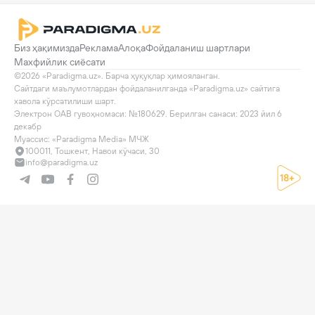
Биз ҳақимизда
Реклама
Алоқа
Фойдаланиш шартлари
Махфийлик сиёсати
©2026 «Paradigma.uz». Барча ҳуқуқлар ҳимояланган.

Сайтдаги маълумотлардан фойдаланилганда «Paradigma.uz» сайтига 
хавола кўрсатилиши шарт.

Электрон ОАВ гувоҳномаси: №180629. Берилган санаси: 2023 йил 6 
декабр

Муассис: «Paradigma Media» МЧЖ
100011, Тошкент, Навои кўчаси, 30
info@paradigma.uz