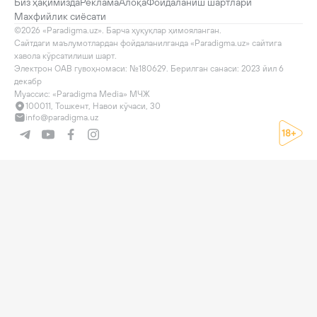
Биз ҳақимизда
Реклама
Алоқа
Фойдаланиш шартлари
Махфийлик сиёсати
©2026 «Paradigma.uz». Барча ҳуқуқлар ҳимояланган.

Сайтдаги маълумотлардан фойдаланилганда «Paradigma.uz» сайтига 
хавола кўрсатилиши шарт.

Электрон ОАВ гувоҳномаси: №180629. Берилган санаси: 2023 йил 6 
декабр

Муассис: «Paradigma Media» МЧЖ
100011, Тошкент, Навои кўчаси, 30
info@paradigma.uz