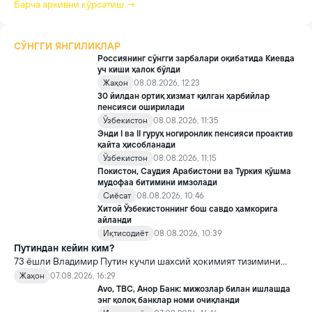
Барча архивни кўрсатиш →
СЎНГГИ ЯНГИЛИКЛАР
Россиянинг сўнгги зарбалари оқибатида Киевда
уч киши ҳалок бўлди
Жаҳон
08.08.2026, 12:23
30 йилдан ортиқ хизмат қилган ҳарбийлар
пенсияси оширилади
Ўзбекистон
08.08.2026, 11:35
Энди I ва II гуруҳ ногиронлик пенсияси проактив
қайта ҳисобланади
Ўзбекистон
08.08.2026, 11:15
Покистон, Саудия Арабистони ва Туркия қўшма
мудофаа битимини имзолади
Сиёсат
08.08.2026, 10:46
Хитой Ўзбекистоннинг бош савдо ҳамкорига
айланди
Иқтисодиёт
08.08.2026, 10:39
Путиндан кейин ким?
73 ёшли Владимир Путин кучли шахсий ҳокимият тизимини
яратди, аммо ундан кейин ким келиши ва ҳокимиятни
Жаҳон
07.08.2026, 16:29
топшириш механизми ҳали ноаниқ. Таҳлилчилар фикрича, бу
Avo, TBC, Анор Банк: мижозлар билан ишлашда
Кремлда ворислик жангига олиб келиши мумкин.
энг қолоқ банклар номи очиқланди