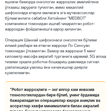
яшовчи беморда онкологик жарроҳлик амалиётини
ўтказиш зарурати туғилган, аммо маҳаллий
шифохонада етарли малакага эга мутахассислар
бўлмаганлиги сабабли Хитойнинг "MEDBOT"
компанияси томонидан ишлаб чиқарилган робот-
жарроҳдан фойдаланишга қарор қилинган.
Операция Шанхай шифохонаси онкология бўлими
илмий раҳбари ва етакчи жарроҳи Ло Синсуан
томонидан ўтказилган. Бемор ва жарроҳни 5 минг
километр масофа ажратиб турганига қарамай, 5G алоқа
тизими орқали роботни бошқариш давомида сигнал
узатилишида узилиш ёки кечикишлар деярли
кузатилмаган.
"Робот жарроҳлиги — энг илғор кам инвазив
технологиялардан бири бўлиб, унинг ёрдамида
бажариладиган операциялар юқори аниқлик ва
асоратлар хавфи минималлиги билан ажралиб