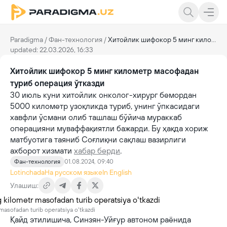
Paradigma
/
Фан-технология
/
Хитойлик шифокор 5 минг километр масофадан туриб операция ўтказди
updated: 22.03.2026, 16:33
Хитойлик шифокор 5 минг километр масофадан
туриб операция ўтказди
30 июль куни хитойлик онколог-хирург бемордан
5000 километр узоқликда туриб, унинг ўпкасидаги
хавфли ўсмани олиб ташлаш бўйича мураккаб
операцияни муваффақиятли бажарди. Бу ҳақда хориж
матбуотига таяниб Соғлиқни сақлаш вазирлиги
ахборот хизмати
хабар берди
.
Фан-технология
01.08.2024, 09:40
Lotinchada
На русском языке
In English
Улашиш:
 masofadan turib operatsiya oʻtkazdi
Қайд этилишича, Синзян-Уйғур автоном раёнида