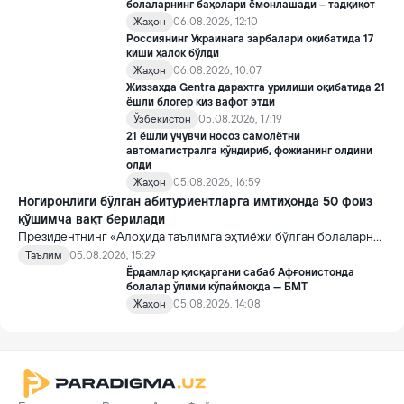
болаларнинг баҳолари ёмонлашади – тадқиқот
Жаҳон
06.08.2026, 12:10
Россиянинг Украинага зарбалари оқибатида 17
киши ҳалок бўлди
Жаҳон
06.08.2026, 10:07
Жиззахда Gentra дарахтга урилиши оқибатида 21
ёшли блогер қиз вафот этди
Ўзбекистон
05.08.2026, 17:19
21 ёшли учувчи носоз самолётни
автомагистралга қўндириб, фожианинг олдини
олди
Жаҳон
05.08.2026, 16:59
Ногиронлиги бўлган абитуриентларга имтиҳонда 50 фоиз
қўшимча вақт берилади
Президентнинг «Алоҳида таълимга эҳтиёжи бўлган болаларни
таълим ва ижтимоий хизматлар билан қамраб олиш тизимини
Таълим
05.08.2026, 15:29
такомиллаштириш бўйича қўшимча чора-тадбирлар
Ёрдамлар қисқаргани сабаб Афғонистонда
тўғрисида»ги қарори билан инклюзив таълим соҳасида қатор
болалар ўлими кўпаймоқда — БМТ
янги механизмлар жорий этилади.
Жаҳон
05.08.2026, 14:08