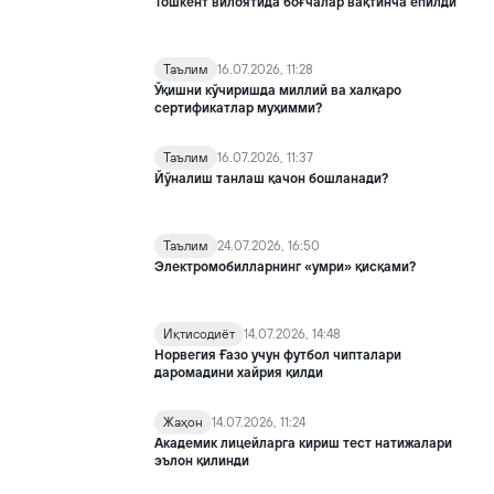
Тошкент вилоятида боғчалар вақтинча ёпилди
Таълим
16.07.2026, 11:28
Ўқишни кўчиришда миллий ва халқаро
сертификатлар муҳимми?
Таълим
16.07.2026, 11:37
Йўналиш танлаш қачон бошланади?
Таълим
24.07.2026, 16:50
Электромобилларнинг «умри» қисқами?
Иқтисодиёт
14.07.2026, 14:48
Норвегия Ғазо учун футбол чипталари
даромадини хайрия қилди
Жаҳон
14.07.2026, 11:24
Академик лицейларга кириш тест натижалари
эълон қилинди