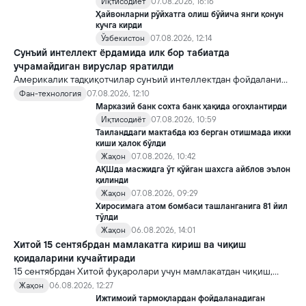
Иқтисодиёт
07.08.2026, 16:16
Ҳайвонларни рўйхатга олиш бўйича янги қонун
кучга кирди
Ўзбекистон
07.08.2026, 12:14
Сунъий интеллект ёрдамида илк бор табиатда
учрамайдиган вируслар яратилди
Америкалик тадқиқотчилар сунъий интеллектдан фойдаланиб
16 та вирус яратди. Бу кашфиёт янги ютуқларга умид уйғотиш
Фан-технология
07.08.2026, 12:10
билан бирга, ундан нотўғри мақсадда фойдаланиш борасидаги
Марказий банк сохта банк ҳақида огоҳлантирди
хавотирларни ҳам кучайтирмоқда.
Иқтисодиёт
07.08.2026, 10:59
Таиланддаги мактабда юз берган отишмада икки
киши ҳалок бўлди
Жаҳон
07.08.2026, 10:42
АҚШда масжидга ўт қўйган шахсга айблов эълон
қилинди
Жаҳон
07.08.2026, 09:29
Хиросимага атом бомбаси ташланганига 81 йил
тўлди
Жаҳон
06.08.2026, 14:01
Хитой 15 сентябрдан мамлакатга кириш ва чиқиш
қоидаларини кучайтиради
15 сентябрдан Хитой фуқаролари учун мамлакатдан чиқиш,
хорижликлар учун эса Хитойга кириш тартиби бўйича янги
Жаҳон
06.08.2026, 12:27
қоидалар кучга киради.
Ижтимоий тармоқлардан фойдаланадиган