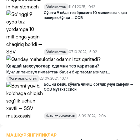
Ўзбекистон
11.01.2025, 10:12
Сўнгги 9 ойда тез ёрдамга 10 миллионга яқин
чақириқ бўлди — ССВ
Ўзбекистон
07.10.2024, 15:02
Қандай маҳсулотлар одамни тез қаритади?
Кунлик тановул қилаётган баъзи бир таомларимиз
саломатлигимизга бевосита салбий таъсир қилиб,
Фан-технология
23.09.2024, 10:17
организмнинг қариш жараёнини тезлаштириши мумкин.
Бошни ювиб, кўчага чиқиш соғлик учун хавфли —
Соғлиқни сақлаш вазирлиги томонидан ана шундай
ССВ мутахассиси
маҳсулотларнинг рўйхати ва уларнинг танага таъсири ҳақида
маълумот берилди.
Фан-технология
16.09.2024, 12:06
МАШҲУР ЯНГИЛИКЛАР