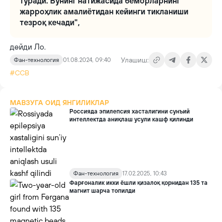
туради. Бунинг натижасида беморларнинг
жарроҳлик амалиётидан кейинги тикланиши
тезроқ кечади",
дейди Ло.
Улашиш:
Фан-технология
01.08.2024, 09:40
#ССВ
МАВЗУГА ОИД ЯНГИЛИКЛАР
Россияда эпилепсия хасталигини сунъий
интеллектда аниқлаш усули кашф қилинди
Фан-технология
17.02.2025, 10:43
Фарғоналик икки ёшли қизалоқ қорнидан 135 та
магнит шарча топилди