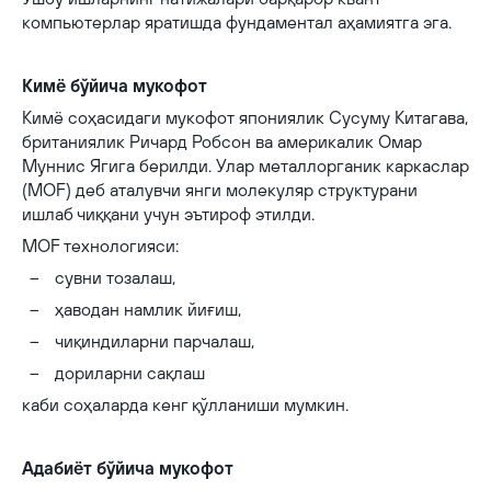
компьютерлар яратишда фундаментал аҳамиятга эга.
Кимё бўйича мукофот
Кимё соҳасидаги мукофот япониялик Сусуму Китагава,
британиялик Ричард Робсон ва америкалик Омар
Муннис Ягига берилди. Улар металлорганик каркаслар
(MOF) деб аталувчи янги молекуляр структурани
ишлаб чиққани учун эътироф этилди.
MOF технологияси:
сувни тозалаш,
ҳаводан намлик йиғиш,
чиқиндиларни парчалаш,
дориларни сақлаш
каби соҳаларда кенг қўлланиши мумкин.
Адабиёт бўйича мукофот