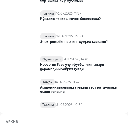
сертификатлар муҳимми?
Таълим
16.07.2026, 11:37
Йўналиш танлаш қачон бошланади?
Таълим
24.07.2026, 16:50
Электромобилларнинг «умри» қисқами?
Иқтисодиёт
14.07.2026, 14:48
Норвегия Ғазо учун футбол чипталари
даромадини хайрия қилди
Жаҳон
14.07.2026, 11:24
Академик лицейларга кириш тест натижалари
эълон қилинди
Таълим
31.07.2026, 10:54
АРХИВ