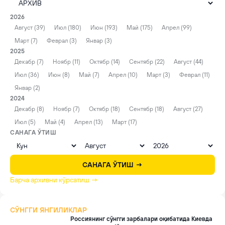
2026
Август (39)
Июл (180)
Июн (193)
Май (175)
Апрел (99)
Март (7)
Феврал (3)
Январ (3)
2025
Декабр (7)
Ноябр (11)
Октябр (14)
Сентябр (22)
Август (44)
Июл (36)
Июн (8)
Май (7)
Апрел (10)
Март (3)
Феврал (11)
Январ (2)
2024
Декабр (8)
Ноябр (7)
Октябр (18)
Сентябр (18)
Август (27)
Июл (5)
Май (4)
Апрел (13)
Март (17)
САНАГА ЎТИШ
САНАГА ЎТИШ →
Барча архивни кўрсатиш →
СЎНГГИ ЯНГИЛИКЛАР
Россиянинг сўнгги зарбалари оқибатида Киевда