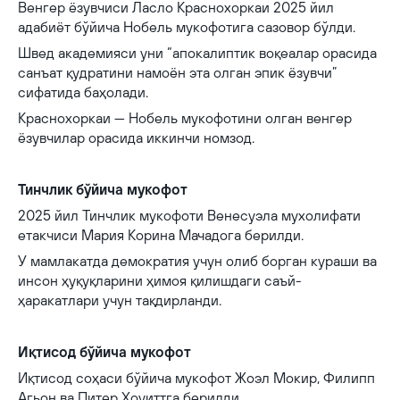
Венгер ёзувчиси Ласло Краснохоркаи 2025 йил
адабиёт бўйича Нобель мукофотига сазовор бўлди.
Швед академияси уни “апокалиптик воқеалар орасида
санъат қудратини намоён эта олган эпик ёзувчи”
сифатида баҳолади.
Краснохоркаи — Нобель мукофотини олган венгер
ёзувчилар орасида иккинчи номзод.
Тинчлик бўйича мукофот
2025 йил Тинчлик мукофоти Венесуэла мухолифати
етакчиси Мария Корина Мачадога берилди.
У мамлакатда демократия учун олиб борган кураши ва
инсон ҳуқуқларини ҳимоя қилишдаги саъй-
ҳаракатлари учун тақдирланди.
Иқтисод бўйича мукофот
Иқтисод соҳаси бўйича мукофот Жоэл Мокир, Филипп
Агьон ва Питер Хоуиттга берилди.