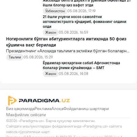
Жиззахда Gentra дарахтга урилиши оқибатида 21
ёшли блогер қиз вафот этди
Ўзбекистон
05.08.2026, 17:19
21 ёшли учувчи носоз самолётни
автомагистралга қўндириб, фожианинг олдини
олди
Жаҳон
05.08.2026, 16:59
Ногиронлиги бўлган абитуриентларга имтиҳонда 50 фоиз
қўшимча вақт берилади
Президентнинг «Алоҳида таълимга эҳтиёжи бўлган болаларни
таълим ва ижтимоий хизматлар билан қамраб олиш тизимини
Таълим
05.08.2026, 15:29
такомиллаштириш бўйича қўшимча чора-тадбирлар
Ёрдамлар қисқаргани сабаб Афғонистонда
тўғрисида»ги қарори билан инклюзив таълим соҳасида қатор
болалар ўлими кўпаймоқда — БМТ
янги механизмлар жорий этилади.
Жаҳон
05.08.2026, 14:08
Биз ҳақимизда
Реклама
Алоқа
Фойдаланиш шартлари
Махфийлик сиёсати
©2026 «Paradigma.uz». Барча ҳуқуқлар ҳимояланган.

Сайтдаги маълумотлардан фойдаланилганда «Paradigma.uz» сайтига 
хавола кўрсатилиши шарт.
