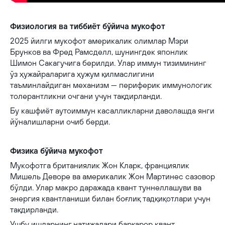
Физиология ва тиббиёт бўйича мукофот
2025 йилги мукофот америкалик олимлар Мэри
Брунков ва Фред Рамсделл, шунингдек японлик
Шимон Сакагучига берилди. Улар иммун тизимининг
ўз ҳужайраларига ҳужум қилмаслигини
таъминлайдиган механизм — периферик иммунологик
толерантликни очгани учун тақдирланди.
Бу кашфиёт аутоиммун касалликларни даволашда янги
йўналишларни очиб берди.
Физика бўйича мукофот
Мукофотга британиялик Жон Кларк, франциялик
Мишель Деворе ва америкалик Жон Мартинес сазовор
бўлди. Улар макро даражада квант туннеллашуви ва
энергия квантланиши билан боғлиқ тадқиқотлари учун
тақдирланди.
Ушбу ишларнинг натижалари барқарор квант