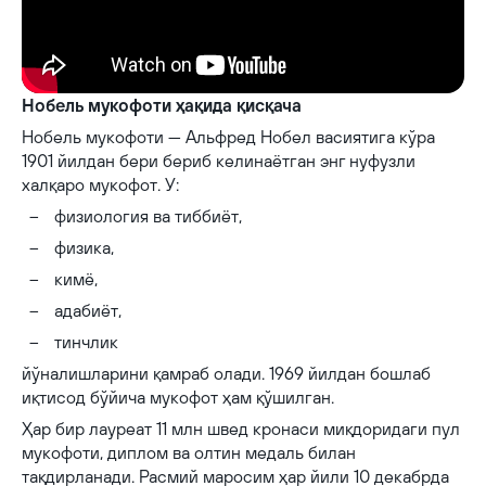
Нобель мукофоти ҳақида қисқача
Нобель мукофоти — Альфред Нобел васиятига кўра
1901 йилдан бери бериб келинаётган энг нуфузли
халқаро мукофот. У:
физиология ва тиббиёт,
физика,
кимё,
адабиёт,
тинчлик
йўналишларини қамраб олади. 1969 йилдан бошлаб
иқтисод бўйича мукофот ҳам қўшилган.
Ҳар бир лауреат 11 млн швед кронаси миқдоридаги пул
мукофоти, диплом ва олтин медаль билан
тақдирланади. Расмий маросим ҳар йили 10 декабрда