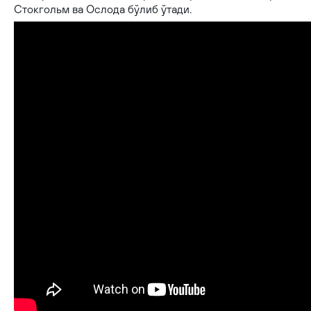
Стокгольм ва Ослода бўлиб ўтади.