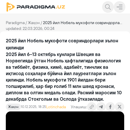
Paradigma
/
Жаҳон
/
2025 йил Нобель мукофоти совриндорлари эълон қилинди
updated: 22.03.2026, 00:24
2025 йил Нобель мукофоти совриндорлари эълон
қилинди
2025 йил 6–13 октябрь кунлари Швеция ва
Норвегияда ўтган Нобель ҳафталигида физиология
ва тиббиёт, физика, кимё, адабиёт, тинчлик ва
иқтисод соҳалари бўйича йил лауреатлари эълон
қилинди. Нобель мукофоти 1901 йилдан бери
топширилиб, ҳар бир ғолиб 11 млн швед кронаси,
диплом ва олтин медаль олади. Расмий маросим 10
декабрда Стокгольм ва Ослода ўтказилади.
Lotinchada
Улашиш:
Жаҳон
10.12.2025, 18:25