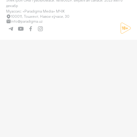
Электрон ОАВ гувоҳномаси: №180629. Берилган санаси: 2023 йил 6 
декабр

Муассис: «Paradigma Media» МЧЖ
100011, Тошкент, Навои кўчаси, 30
info@paradigma.uz