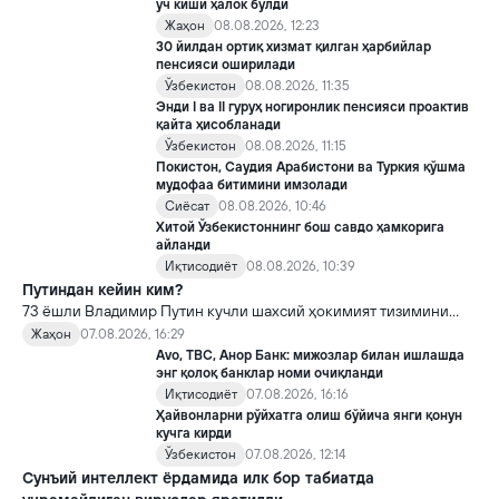
уч киши ҳалок бўлди
Жаҳон
08.08.2026, 12:23
30 йилдан ортиқ хизмат қилган ҳарбийлар
пенсияси оширилади
Ўзбекистон
08.08.2026, 11:35
Энди I ва II гуруҳ ногиронлик пенсияси проактив
қайта ҳисобланади
Ўзбекистон
08.08.2026, 11:15
Покистон, Саудия Арабистони ва Туркия қўшма
мудофаа битимини имзолади
Сиёсат
08.08.2026, 10:46
Хитой Ўзбекистоннинг бош савдо ҳамкорига
айланди
Иқтисодиёт
08.08.2026, 10:39
Путиндан кейин ким?
73 ёшли Владимир Путин кучли шахсий ҳокимият тизимини
яратди, аммо ундан кейин ким келиши ва ҳокимиятни
Жаҳон
07.08.2026, 16:29
топшириш механизми ҳали ноаниқ. Таҳлилчилар фикрича, бу
Avo, TBC, Анор Банк: мижозлар билан ишлашда
Кремлда ворислик жангига олиб келиши мумкин.
энг қолоқ банклар номи очиқланди
Иқтисодиёт
07.08.2026, 16:16
Ҳайвонларни рўйхатга олиш бўйича янги қонун
кучга кирди
Ўзбекистон
07.08.2026, 12:14
Сунъий интеллект ёрдамида илк бор табиатда