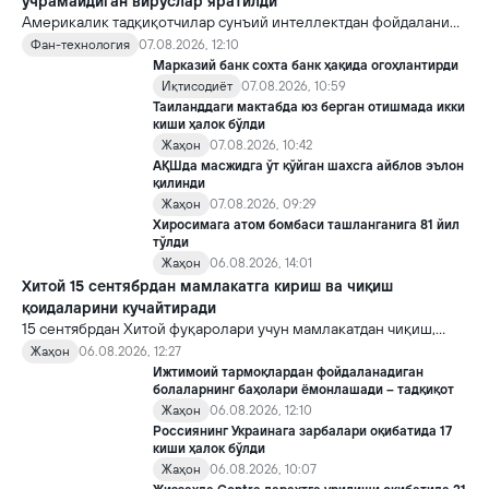
учрамайдиган вируслар яратилди
Америкалик тадқиқотчилар сунъий интеллектдан фойдаланиб
16 та вирус яратди. Бу кашфиёт янги ютуқларга умид уйғотиш
Фан-технология
07.08.2026, 12:10
билан бирга, ундан нотўғри мақсадда фойдаланиш борасидаги
Марказий банк сохта банк ҳақида огоҳлантирди
хавотирларни ҳам кучайтирмоқда.
Иқтисодиёт
07.08.2026, 10:59
Таиланддаги мактабда юз берган отишмада икки
киши ҳалок бўлди
Жаҳон
07.08.2026, 10:42
АҚШда масжидга ўт қўйган шахсга айблов эълон
қилинди
Жаҳон
07.08.2026, 09:29
Хиросимага атом бомбаси ташланганига 81 йил
тўлди
Жаҳон
06.08.2026, 14:01
Хитой 15 сентябрдан мамлакатга кириш ва чиқиш
қоидаларини кучайтиради
15 сентябрдан Хитой фуқаролари учун мамлакатдан чиқиш,
хорижликлар учун эса Хитойга кириш тартиби бўйича янги
Жаҳон
06.08.2026, 12:27
қоидалар кучга киради.
Ижтимоий тармоқлардан фойдаланадиган
болаларнинг баҳолари ёмонлашади – тадқиқот
Жаҳон
06.08.2026, 12:10
Россиянинг Украинага зарбалари оқибатида 17
киши ҳалок бўлди
Жаҳон
06.08.2026, 10:07