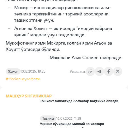
Мокир — инновациялар ривожланиши ва илм–
техника тараққиётининг тарихий асосларини
тадқиқ этгани учун,
Агьон ва Хоуитт — иқтисодда “ижодий вайрона
қилиш” модели учун тақдирланди.
Мукофотнинг ярми Мокирга, қолган ярми Агьон ва
Хоуитт ўртасида бўлинди.
Мақолани Азиз Солиев тайёрлади.
Улашиш:
Жаҳон
10.12.2025, 18:25
#Нобел мукофоти
МАШҲУР ЯНГИЛИКЛАР
Тошкент вилоятида боғчалар вақтинча ёпилди
Таълим
16.07.2026, 11:28
Ўқишни кўчиришда миллий ва халқаро