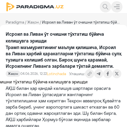
Paradigma
/
Жаҳон
/
Исроил ва Ливан ўт очишни тўхтатиш бўйича келишувга эришди
Исроил ва Ливан ўт очишни тўхтатиш бўйича
келишувга эришди
Трамп маъмуриятининг маълум қилишича, Исроил
ва Ливан ҳарбий ҳаракатларни тўхтатиш бўйича сулҳ
тузишга келишиб олган. Бироқ шунга қарамай,
Исроилнинг Ливанга зарбалари тўхтай демаяпти.
Lotinchada
Улашиш:
Жаҳон
04.06.2026, 12:22
АҚШ билан ҳар қандай келишув шартлари орасига
Исроил ва Ливан ўртасидаги жангларнинг
тўхтатилишини ҳам киритган Теҳрон аввалроқ Қувайтга
зарба бериб, унинг аэропортига шикаст етказган ва 60
дан ортиқ одамни жароҳатлаган эди. Шу билан бирга,
АҚШ ҳарбийлари Ҳормуз бўғози яқинида зарбалар
амалга оширган.