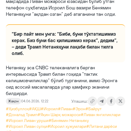
мақсадида Ливан можароси юзасидан бўлиб ўтган
телефон суҳбатида Исроил Бош вазири Бенямин
Нетаняҳуни “ақлдан озган” деб атаганини тан олди.
“Бир пайт мен унга: “Биби, буни тўхтатишимиз
керак. Биз буни бас қилишимиз керак”, дедим”,
– деди Трамп Нетаняҳуни лақаби билан тилга
олиб.
Нетаняҳу эса CNBC телеканалига берган
интервьюсида Трамп билан гоҳида “тактик
келишмовчиликлар” бўлиб турганини, аммо Эронга
оид асосий масалаларда улар ҳамфикр эканини
билдирди.
Улашиш:
Жаҳон
04.06.2026, 12:22
#Ҳизбуллоҳ
#АҚШ
#Исроил
#Ливан
#Эрон
#Байрут
#Дональд Трамп
#Яқин Шарқ можароси
#Ливан янгиликлари
#Исроил Ливан уруши
#Бинямин Нетаньяху
#Исроил Ливан сулҳи
#Исроил ҳужумлари
#Литани дарёси