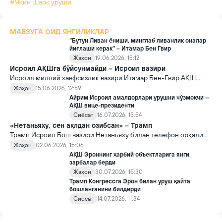
#Яқин Шарқ уруши
МАВЗУГА ОИД ЯНГИЛИКЛАР
“Бутун Ливан ёниши, минглаб ливанлик оналар
йиғлаши керак” – Итамар Бен Гвир
Жаҳон
19.06.2026, 15:12
Исроил АҚШга бўйсунмайди – Исроил вазири
Исроил миллий хавфсизлик вазири Итамар Бен-Гвир АҚШ
билан эҳтимолий келишувлар юзасидан кескин баёнот бериб,
Жаҳон
15.06.2026, 12:59
Исроил ташқи босимлар остида қарор қабул қилмаслигини
Айрим Исроил амалдорлари урушни чўзмоқчи —
таъкидлади.
АҚШ вице-президенти
Сиёсат
16.07.2026, 15:54
«Нетаньяху, сен ақлдан озибсан» – Трамп
Трамп Исроил Бош вазири Нетаньяху билан телефон орқали
мулоқот қилиб, уни Ливандаги вазиятни янада
Жаҳон
02.06.2026, 15:06
кескинлаштираётгани учун қаттиқ танқид қилди.
АҚШ Эроннинг ҳарбий объектларига янги
зарбалар берди
Жаҳон
30.07.2026, 15:30
Трамп Конгрессга Эрон билан уруш қайта
бошланганини билдирди
Сиёсат
14.07.2026, 11:34