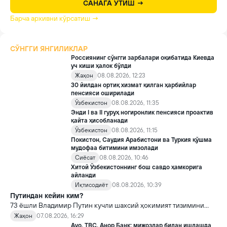
САНАГА ЎТИШ →
Барча архивни кўрсатиш →
СЎНГГИ ЯНГИЛИКЛАР
Россиянинг сўнгги зарбалари оқибатида Киевда
уч киши ҳалок бўлди
Жаҳон
08.08.2026, 12:23
30 йилдан ортиқ хизмат қилган ҳарбийлар
пенсияси оширилади
Ўзбекистон
08.08.2026, 11:35
Энди I ва II гуруҳ ногиронлик пенсияси проактив
қайта ҳисобланади
Ўзбекистон
08.08.2026, 11:15
Покистон, Саудия Арабистони ва Туркия қўшма
мудофаа битимини имзолади
Сиёсат
08.08.2026, 10:46
Хитой Ўзбекистоннинг бош савдо ҳамкорига
айланди
Иқтисодиёт
08.08.2026, 10:39
Путиндан кейин ким?
73 ёшли Владимир Путин кучли шахсий ҳокимият тизимини
яратди, аммо ундан кейин ким келиши ва ҳокимиятни
Жаҳон
07.08.2026, 16:29
топшириш механизми ҳали ноаниқ. Таҳлилчилар фикрича, бу
Avo, TBC, Анор Банк: мижозлар билан ишлашда