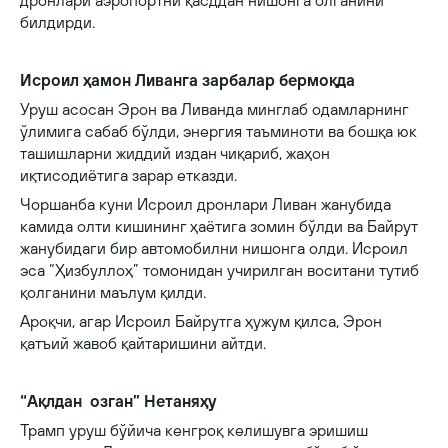
дронлари аэропортни қасддан нишонга олганини
билдирди.
Исроил ҳамон Ливанга зарбалар бермоқда
Уруш асосан Эрон ва Ливанда минглаб одамларнинг
ўлимига сабаб бўлди, энергия таъминоти ва бошқа юк
ташишларни жиддий издан чиқариб, жаҳон
иқтисодиётига зарар етказди.
Чоршанба куни Исроил дронлари Ливан жанубида
камида олти кишининг ҳаётига зомин бўлди ва Байрут
жанубидаги бир автомобилни нишонга олди. Исроил
эса “Ҳизбуллоҳ” томонидан учирилган воситани тутиб
қолганини маълум қилди.
Ароқчи, агар Исроил Байрутга ҳужум қилса, Эрон
қатъий жавоб қайтаришини айтди.
“Ақлдан озган” Нетаняҳу
Трамп уруш бўйича кенгроқ келишувга эришиш