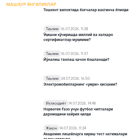
МАШҲУР ЯНГИЛИКЛАР
Тошкент вилоятида боғчалар вақтинча ёпилди
Таълим
16.07.2026, 11:28
Ўқишни кўчиришда миллий ва халқаро
сертификатлар муҳимми?
Таълим
16.07.2026, 11:37
Йўналиш танлаш қачон бошланади?
Таълим
24.07.2026, 16:50
Электромобилларнинг «умри» қисқами?
Иқтисодиёт
14.07.2026, 14:48
Норвегия Ғазо учун футбол чипталари
даромадини хайрия қилди
Жаҳон
14.07.2026, 11:24
Академик лицейларга кириш тест натижалари