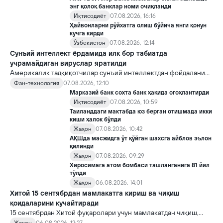
Кремлда ворислик жангига олиб келиши мумкин.
энг қолоқ банклар номи очиқланди
Иқтисодиёт
07.08.2026, 16:16
Ҳайвонларни рўйхатга олиш бўйича янги қонун
кучга кирди
Ўзбекистон
07.08.2026, 12:14
Сунъий интеллект ёрдамида илк бор табиатда
учрамайдиган вируслар яратилди
Америкалик тадқиқотчилар сунъий интеллектдан фойдаланиб
16 та вирус яратди. Бу кашфиёт янги ютуқларга умид уйғотиш
Фан-технология
07.08.2026, 12:10
билан бирга, ундан нотўғри мақсадда фойдаланиш борасидаги
Марказий банк сохта банк ҳақида огоҳлантирди
хавотирларни ҳам кучайтирмоқда.
Иқтисодиёт
07.08.2026, 10:59
Таиланддаги мактабда юз берган отишмада икки
киши ҳалок бўлди
Жаҳон
07.08.2026, 10:42
АҚШда масжидга ўт қўйган шахсга айблов эълон
қилинди
Жаҳон
07.08.2026, 09:29
Хиросимага атом бомбаси ташланганига 81 йил
тўлди
Жаҳон
06.08.2026, 14:01
Хитой 15 сентябрдан мамлакатга кириш ва чиқиш
қоидаларини кучайтиради
15 сентябрдан Хитой фуқаролари учун мамлакатдан чиқиш,
хорижликлар учун эса Хитойга кириш тартиби бўйича янги