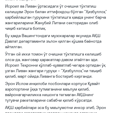
Исроил ва Ливан ўртасидаги ўт очишни тўхтатиш
келишуви Эрон билан иттифоқдош бўлган “Ҳизбуллоҳ”
ҳарбийлашган гуруҳини тўхтатишга ҳамда унинг барча
жангариларини Жанубий Литани секторидан олиб
чиқиб кетишга боғлиқ.
Бу ҳақда Вашингтондаги музокаралар якунида АҚШ
Давлат департаменти эълон қилган қўшма баёнотда
айтилган.
Ўтган ой икки томон ўт очишни тўхтатишга келишиб
олса-да, жанговар ҳаракатлар давом этаётган эди.
Исроил Теҳронни қўллаб-қувватлаб чегара ортидан ўқ
узган Ливан жангари гуруҳи – “Ҳизбуллоҳ”ни таъқиб
қилиб, март ойида Ливанга бостириб кирганди.
Эрон Ислом инқилоби посбонлари корпуси Қувайт
аэропортини ўққа тутмаганини маълум қилиб,
вайронагарчиликка нишонга тегмаган АҚШнинг
тутувчи ракеталарини сабабчи қилиб кўрсатди.
АҚШ ҳарбийлари эса бу маълумотни инкор этиб, Эрон