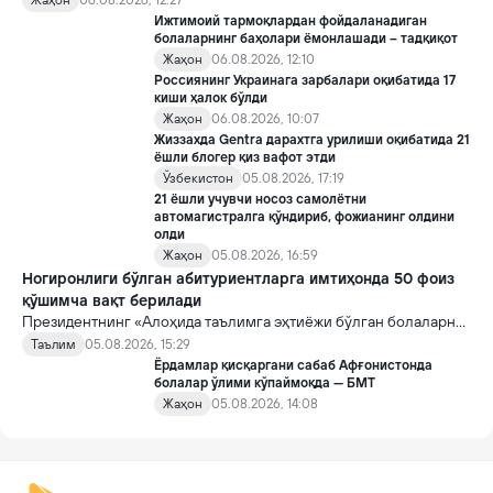
Жаҳон
06.08.2026, 12:27
қоидалар кучга киради.
Ижтимоий тармоқлардан фойдаланадиган
болаларнинг баҳолари ёмонлашади – тадқиқот
Жаҳон
06.08.2026, 12:10
Россиянинг Украинага зарбалари оқибатида 17
киши ҳалок бўлди
Жаҳон
06.08.2026, 10:07
Жиззахда Gentra дарахтга урилиши оқибатида 21
ёшли блогер қиз вафот этди
Ўзбекистон
05.08.2026, 17:19
21 ёшли учувчи носоз самолётни
автомагистралга қўндириб, фожианинг олдини
олди
Жаҳон
05.08.2026, 16:59
Ногиронлиги бўлган абитуриентларга имтиҳонда 50 фоиз
қўшимча вақт берилади
Президентнинг «Алоҳида таълимга эҳтиёжи бўлган болаларни
таълим ва ижтимоий хизматлар билан қамраб олиш тизимини
Таълим
05.08.2026, 15:29
такомиллаштириш бўйича қўшимча чора-тадбирлар
Ёрдамлар қисқаргани сабаб Афғонистонда
тўғрисида»ги қарори билан инклюзив таълим соҳасида қатор
болалар ўлими кўпаймоқда — БМТ
янги механизмлар жорий этилади.
Жаҳон
05.08.2026, 14:08