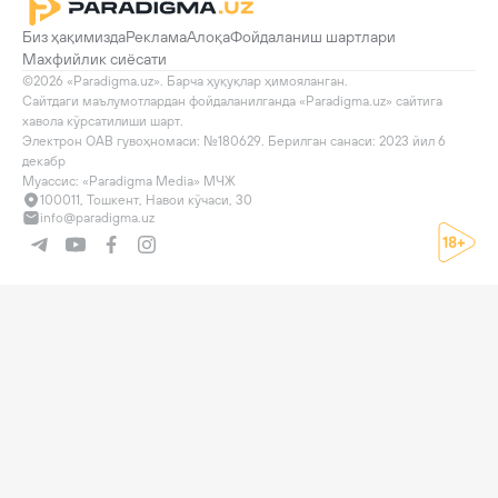
Биз ҳақимизда
Реклама
Алоқа
Фойдаланиш шартлари
Махфийлик сиёсати
©2026 «Paradigma.uz». Барча ҳуқуқлар ҳимояланган.

Сайтдаги маълумотлардан фойдаланилганда «Paradigma.uz» сайтига 
хавола кўрсатилиши шарт.

Электрон ОАВ гувоҳномаси: №180629. Берилган санаси: 2023 йил 6 
декабр

Муассис: «Paradigma Media» МЧЖ
100011, Тошкент, Навои кўчаси, 30
info@paradigma.uz