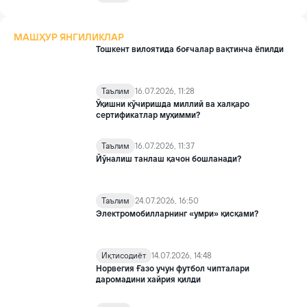
МАШҲУР ЯНГИЛИКЛАР
Тошкент вилоятида боғчалар вақтинча ёпилди
Таълим
16.07.2026, 11:28
Ўқишни кўчиришда миллий ва халқаро
сертификатлар муҳимми?
Таълим
16.07.2026, 11:37
Йўналиш танлаш қачон бошланади?
Таълим
24.07.2026, 16:50
Электромобилларнинг «умри» қисқами?
Иқтисодиёт
14.07.2026, 14:48
Норвегия Ғазо учун футбол чипталари
даромадини хайрия қилди