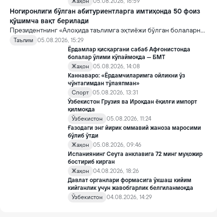
Жаҳон
05.08.2026, 16:59
Ногиронлиги бўлган абитуриентларга имтиҳонда 50 фоиз
қўшимча вақт берилади
Президентнинг «Алоҳида таълимга эҳтиёжи бўлган болаларни
таълим ва ижтимоий хизматлар билан қамраб олиш тизимини
Таълим
05.08.2026, 15:29
такомиллаштириш бўйича қўшимча чора-тадбирлар
Ёрдамлар қисқаргани сабаб Афғонистонда
тўғрисида»ги қарори билан инклюзив таълим соҳасида қатор
болалар ўлими кўпаймоқда — БМТ
янги механизмлар жорий этилади.
Жаҳон
05.08.2026, 14:08
Каннаваро: «Ёрдамчиларимга ойликни ўз
чўнтагимдан тўлаяпман»
Спорт
05.08.2026, 13:31
Ўзбекистон Грузия ва Ироқдан ёқилғи импорт
қилмоқда
Ўзбекистон
05.08.2026, 11:24
Ғазодаги энг йирик оммавий жаноза маросими
бўлиб ўтди
Жаҳон
05.08.2026, 09:46
Испаниянинг Сеута анклавига 72 минг муҳожир
бостириб кирган
Жаҳон
04.08.2026, 18:26
Давлат органлари формасига ўхшаш кийим
кийганлик учун жавобгарлик белгиланмоқда
Ўзбекистон
04.08.2026, 14:29