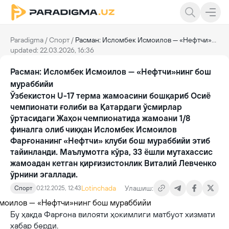
Paradigma
/
Спорт
/
Расман: Исломбек Исмоилов — «Нефтчи»нинг бош мураббийи
updated: 22.03.2026, 16:36
Расман: Исломбек Исмоилов — «Нефтчи»нинг бош
мураббийи
Ўзбекистон U-17 терма жамоасини бошқариб Осиё
чемпионати ғолиби ва Қатардаги ўсмирлар
ўртасидаги Жаҳон чемпионатида жамоани 1/8
финалга олиб чиққан Исломбек Исмоилов
Фарғонанинг «Нефтчи» клуби бош мураббийи этиб
тайинланди. Маълумотга кўра, 33 ёшли мутахассис
жамоадан кетган қирғизистонлик Виталий Левченко
ўрнини эгаллади.
Lotinchada
Улашиш:
Спорт
02.12.2025, 12:43
Бу ҳақда Фарғона вилояти ҳокимлиги матбуот хизмати
хабар берди.