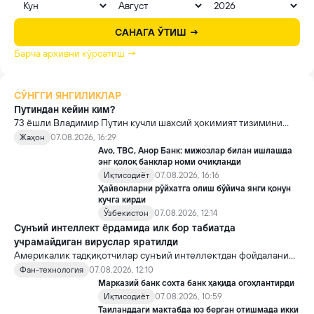
САНАГА ЎТИШ →
Барча архивни кўрсатиш →
СЎНГГИ ЯНГИЛИКЛАР
Путиндан кейин ким?
73 ёшли Владимир Путин кучли шахсий ҳокимият тизимини
яратди, аммо ундан кейин ким келиши ва ҳокимиятни
Жаҳон
07.08.2026, 16:29
топшириш механизми ҳали ноаниқ. Таҳлилчилар фикрича, бу
Avo, TBC, Анор Банк: мижозлар билан ишлашда
Кремлда ворислик жангига олиб келиши мумкин.
энг қолоқ банклар номи очиқланди
Иқтисодиёт
07.08.2026, 16:16
Ҳайвонларни рўйхатга олиш бўйича янги қонун
кучга кирди
Ўзбекистон
07.08.2026, 12:14
Сунъий интеллект ёрдамида илк бор табиатда
учрамайдиган вируслар яратилди
Америкалик тадқиқотчилар сунъий интеллектдан фойдаланиб
16 та вирус яратди. Бу кашфиёт янги ютуқларга умид уйғотиш
Фан-технология
07.08.2026, 12:10
билан бирга, ундан нотўғри мақсадда фойдаланиш борасидаги
Марказий банк сохта банк ҳақида огоҳлантирди
хавотирларни ҳам кучайтирмоқда.
Иқтисодиёт
07.08.2026, 10:59
Таиланддаги мактабда юз берган отишмада икки