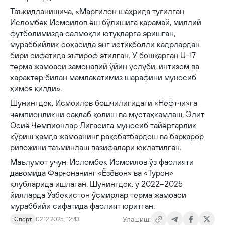
Таъкидланишича, «Марғилон шаҳрида туғилган
Исломбек Исмоилов ёш бўлишига қарамай, миллий
футболимизда салмоқли ютуқларга эришган,
мураббийлик соҳасида энг истиқболли кадрлардан
бири сифатида эътироф этилган. У бошқарган U-17
терма жамоаси замонавий ўйин услуби, интизом ва
характер билан мамлакатимиз шарафини муносиб
ҳимоя қилди».
Шунингдек, Исмоилов бошчилигидаги «Нефтчи»га
чемпионликни сақлаб қолиш ва мустаҳкамлаш, Элит
Осиё Чемпионлар Лигасига муносиб тайёргарлик
кўриш ҳамда жамоанинг рақобатбардош ва барқарор
ривожини таъминлаш вазифалари юклатилган.
Маълумот учун, Исломбек Исмоилов ўз фаолияти
давомида Фарғонанинг «Ёзёвон» ва «Турон»
клубларида ишлаган. Шунингдек, у 2022–2025
йилларда Ўзбекистон ўсмирлар терма жамоаси
мураббийи сифатида фаолият юритган.
Улашиш:
Спорт
02.12.2025, 12:43