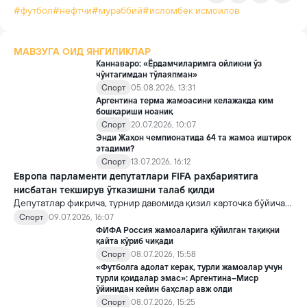
#футбол
#нефтчи
#мураббий
#исломбек исмоилов
МАВЗУГА ОИД ЯНГИЛИКЛАР
Каннаваро: «Ёрдамчиларимга ойликни ўз
чўнтагимдан тўлаяпман»
Спорт
05.08.2026, 13:31
Аргентина терма жамоасини келажакда ким
бошқариши ноаниқ
Спорт
20.07.2026, 10:07
Энди Жаҳон чемпионатида 64 та жамоа иштирок
этадими?
Спорт
13.07.2026, 16:12
Европа парламенти депутатлари FIFA раҳбариятига
нисбатан текширув ўтказишни талаб қилди
Депутатлар фикрича, турнир давомида қизил карточка бўйича
қоидани ўзгартириш қарори Трампнинг Инфантино билан
Спорт
09.07.2026, 16:07
телефон мулоқотидан сўнг қабул қилинган.
ФИФА Россия жамоаларига қўйилган тақиқни
қайта кўриб чиқади
Спорт
08.07.2026, 15:58
«Футболга адолат керак, турли жамоалар учун
турли қоидалар эмас»: Аргентина–Миср
ўйинидан кейин баҳслар авж олди
Спорт
08.07.2026, 15:25