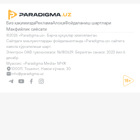
Биз ҳақимизда
Реклама
Алоқа
Фойдаланиш шартлари
Махфийлик сиёсати
©2026 «Paradigma.uz». Барча ҳуқуқлар ҳимояланган.

Сайтдаги маълумотлардан фойдаланилганда «Paradigma.uz» сайтига 
хавола кўрсатилиши шарт.

Электрон ОАВ гувоҳномаси: №180629. Берилган санаси: 2023 йил 6 
декабр

Муассис: «Paradigma Media» МЧЖ
100011, Тошкент, Навои кўчаси, 30
info@paradigma.uz