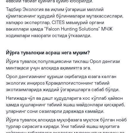
ёввойи табиат қўйнига қўйиб юборилди.
Тадбир Экология ва иқлим ўзгариши миллий
қўмитасининг ҳудудий бўлинмалари мутахассислари,
халқаро экспертлар, CITES маъмурий органи
вакиллари ҳамда “Falcon Hunting Solutions” МЧЖ
ходимлари назорати остида ўтказилди.
Йўрға тувалоқни асраш нега муҳим?
Йўрға тувалоқ популяциясини тиклаш Орол денгизи
минтақаси учун алоҳида аҳамиятга эга.
Орол денгизининг қуриши оқибатида юзага келган
экологик инқироз Қорақалпоғистоннинг табиий
экотизимларида жиддий ўзгаришларга сабаб бўлди.
Натижада чўл ва дашт ҳудудларига хос кўплаб ҳайвон
ҳамда қушларнинг табиий яшаш майдонлари қисқариб,
уларнинг сони сезиларли даражада камайди.
Йўрға тувалоқ алоҳида муҳофазага муҳтож бўлган ноёб
турлар сирасига киради. Уни табиий яшаш муҳитига
қайтариш табиатдаги экологик мувозанатни тиклаш ва