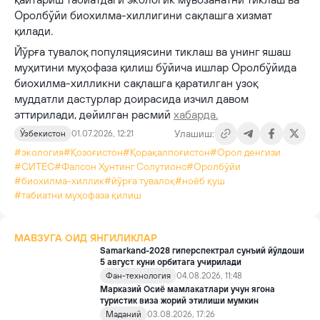
Оролбўйи биохилма-хиллигини сақлашга хизмат
қилади.
Йўрға тувалоқ популяциясини тиклаш ва унинг яшаш
муҳитини муҳофаза қилиш бўйича ишлар Оролбўйида
биохилма-хилликни сақлашга қаратилган узоқ
муддатли дастурлар доирасида изчил давом
эттирилади, дейилган расмий
хабарда.
Улашиш:
Ўзбекистон
01.07.2026, 12:21
#экология
#Қозоғистон
#Қорақалпоғистон
#Орол денгизи
#CИТЕС
#Фалcон Ҳунтинг Солутионс
#Оролбўйи
#биохилма-хиллик
#йўрға тувалоқ
#ноёб қуш
#табиатни муҳофаза қилиш
МАВЗУГА ОИД ЯНГИЛИКЛАР
Samarkand-2028 гиперспектрал сунъий йўлдоши
5 август куни орбитага учирилади
Фан-технология
04.08.2026, 11:48
Марказий Осиё мамлакатлари учун ягона
туристик виза жорий этилиши мумкин
Маданий
03.08.2026, 17:26