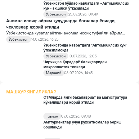
Ўзбекистон бўйлаб навбатдаги «Автомобилсиз
кун» акцияси ўтказилади
Ўзбекистон
25.07.2026, 09:49
Аномал иссиқ: айрим ҳудудларда боғчалар ёпилди,
чекловлар жорий этилди
Ўзбекистонда кузатилаётган аномал иссиқ туфайли айрим
ҳудудларда болалар хавфсизлигини таъминлаш ва йўл
Ўзбекистон
14.07.2026, 16:25
инфратузилмасини муҳофаза қилишга қаратилган вақтинчалик
Ўзбекистонда навбатдаги “Автомобилсиз кун”
чекловлар жорий этилди.
ўтказилмоқда
Ўзбекистон
10.07.2026, 12:05
Чирчиқ ва Қорадарё балиқларидан
микропластик топилди
Маданий
06.07.2026, 14:45
МАШҲУР ЯНГИЛИКЛАР
ОТМларда янги бакалавриат ва магистратура
йўналишлари жорий этилди
Таълим
07.07.2026, 09:48
Абитуриентлар учун рухсатномалар бериш
бошланди