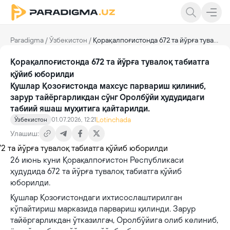
Paradigma
/
Ўзбекистон
/
Қорақалпоғистонда 672 та йўрға тувалоқ табиатга қўйиб юборилди
Қорақалпоғистонда 672 та йўрға тувалоқ табиатга
қўйиб юборилди
Қушлар Қозоғистонда махсус парвариш қилиниб,
зарур тайёргарликдан сўнг Оролбўйи ҳудудидаги
табиий яшаш муҳитига қайтарилди.
Lotinchada
Ўзбекистон
01.07.2026, 12:21
Улашиш:
26 июнь куни Қорақалпоғистон Республикаси
ҳудудида 672 та йўрға тувалоқ табиатга қўйиб
юборилди.
Қушлар Қозоғистондаги ихтисослаштирилган
кўпайтириш марказида парвариш қилинди. Зарур
тайёргарликдан ўтказилгач, Оролбўйига олиб келиниб,