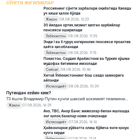
СЎНГГИ ЯНГИЛИКЛАР
Россиянинг сўнгги зарбалари оқибатида Киевда
уч киши ҳалок бўлди
Жаҳон
08.08.2026, 12:23
30 йилдан ортиқ хизмат қилган ҳарбийлар
пенсияси оширилади
Ўзбекистон
08.08.2026, 11:35
Энди I ва II гуруҳ ногиронлик пенсияси проактив
қайта ҳисобланади
Ўзбекистон
08.08.2026, 11:15
Покистон, Саудия Арабистони ва Туркия қўшма
мудофаа битимини имзолади
Сиёсат
08.08.2026, 10:46
Хитой Ўзбекистоннинг бош савдо ҳамкорига
айланди
Иқтисодиёт
08.08.2026, 10:39
Путиндан кейин ким?
73 ёшли Владимир Путин кучли шахсий ҳокимият тизимини
яратди, аммо ундан кейин ким келиши ва ҳокимиятни
Жаҳон
07.08.2026, 16:29
топшириш механизми ҳали ноаниқ. Таҳлилчилар фикрича, бу
Avo, TBC, Анор Банк: мижозлар билан ишлашда
Кремлда ворислик жангига олиб келиши мумкин.
энг қолоқ банклар номи очиқланди
Иқтисодиёт
07.08.2026, 16:16
Ҳайвонларни рўйхатга олиш бўйича янги қонун
кучга кирди
Ўзбекистон
07.08.2026, 12:14