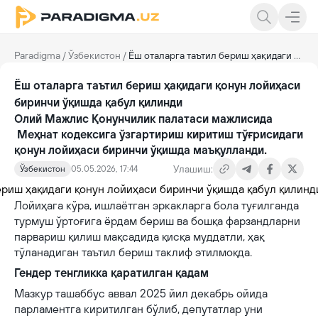
Paradigma
/
Ўзбекистон
/
Ёш оталарга таътил бериш ҳақидаги қонун лойиҳаси биринчи ўқишда қабул қилинди
Ёш оталарга таътил бериш ҳақидаги қонун лойиҳаси
биринчи ўқишда қабул қилинди
Олий Мажлис Қонунчилик палатаси мажлисида
Меҳнат кодексига ўзгартириш киритиш тўғрисидаги
қонун лойиҳаси биринчи ўқишда маъқулланди.
Улашиш:
Ўзбекистон
05.05.2026, 17:44
Лойиҳага кўра, ишлаётган эркакларга бола туғилганда
турмуш ўртоғига ёрдам бериш ва бошқа фарзандларни
парвариш қилиш мақсадида қисқа муддатли, ҳақ
тўланадиган таътил бериш таклиф этилмоқда.
Гендер тенгликка қаратилган қадам
Мазкур ташаббус аввал 2025 йил декабрь ойида
парламентга киритилган бўлиб, депутатлар уни