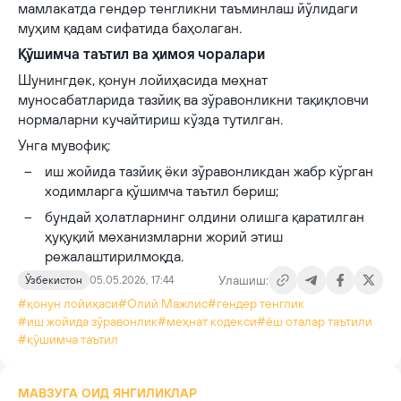
мамлакатда гендер тенгликни таъминлаш йўлидаги
муҳим қадам сифатида баҳолаган.
Қўшимча таътил ва ҳимоя чоралари
Шунингдек, қонун лойиҳасида меҳнат
муносабатларида тазйиқ ва зўравонликни тақиқловчи
нормаларни кучайтириш кўзда тутилган.
Унга мувофиқ:
иш жойида тазйиқ ёки зўравонликдан жабр кўрган
ходимларга қўшимча таътил бериш;
бундай ҳолатларнинг олдини олишга қаратилган
ҳуқуқий механизмларни жорий этиш
режалаштирилмоқда.
Улашиш:
Ўзбекистон
05.05.2026, 17:44
#қонун лойиҳаси
#Олий Мажлис
#гендер тенглик
#иш жойида зўравонлик
#меҳнат кодекси
#ёш оталар таътили
#қўшимча таътил
МАВЗУГА ОИД ЯНГИЛИКЛАР