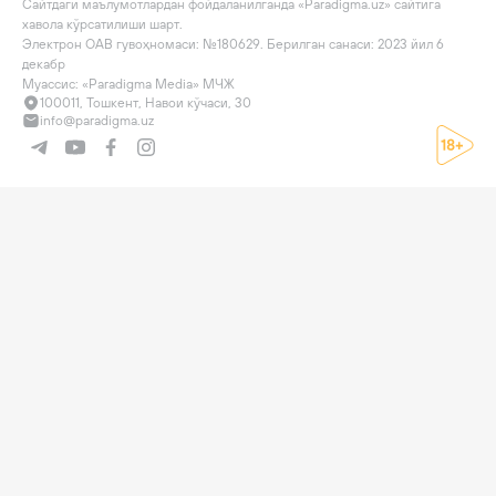
Сайтдаги маълумотлардан фойдаланилганда «Paradigma.uz» сайтига 
хавола кўрсатилиши шарт.

Электрон ОАВ гувоҳномаси: №180629. Берилган санаси: 2023 йил 6 
декабр

Муассис: «Paradigma Media» МЧЖ
100011, Тошкент, Навои кўчаси, 30
info@paradigma.uz