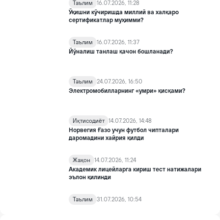
Таълим
16.07.2026, 11:28
Ўқишни кўчиришда миллий ва халқаро
сертификатлар муҳимми?
Таълим
16.07.2026, 11:37
Йўналиш танлаш қачон бошланади?
Таълим
24.07.2026, 16:50
Электромобилларнинг «умри» қисқами?
Иқтисодиёт
14.07.2026, 14:48
Норвегия Ғазо учун футбол чипталари
даромадини хайрия қилди
Жаҳон
14.07.2026, 11:24
Академик лицейларга кириш тест натижалари
эълон қилинди
Таълим
31.07.2026, 10:54