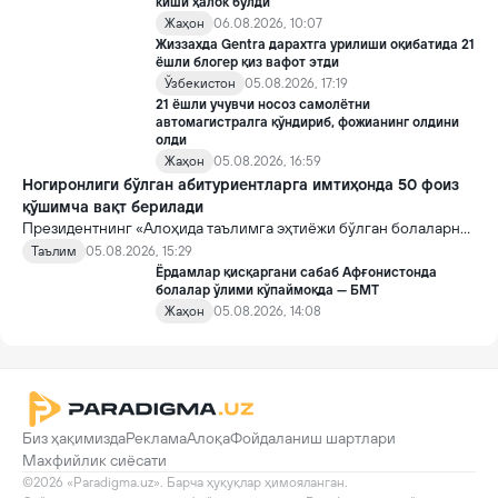
киши ҳалок бўлди
Жаҳон
06.08.2026, 10:07
Жиззахда Gentra дарахтга урилиши оқибатида 21
ёшли блогер қиз вафот этди
Ўзбекистон
05.08.2026, 17:19
21 ёшли учувчи носоз самолётни
автомагистралга қўндириб, фожианинг олдини
олди
Жаҳон
05.08.2026, 16:59
Ногиронлиги бўлган абитуриентларга имтиҳонда 50 фоиз
қўшимча вақт берилади
Президентнинг «Алоҳида таълимга эҳтиёжи бўлган болаларни
таълим ва ижтимоий хизматлар билан қамраб олиш тизимини
Таълим
05.08.2026, 15:29
такомиллаштириш бўйича қўшимча чора-тадбирлар
Ёрдамлар қисқаргани сабаб Афғонистонда
тўғрисида»ги қарори билан инклюзив таълим соҳасида қатор
болалар ўлими кўпаймоқда — БМТ
янги механизмлар жорий этилади.
Жаҳон
05.08.2026, 14:08
Биз ҳақимизда
Реклама
Алоқа
Фойдаланиш шартлари
Махфийлик сиёсати
©2026 «Paradigma.uz». Барча ҳуқуқлар ҳимояланган.
