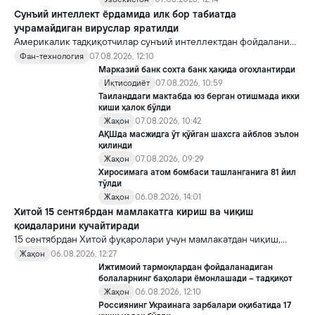
Сунъий интеллект ёрдамида илк бор табиатда
учрамайдиган вируслар яратилди
Америкалик тадқиқотчилар сунъий интеллектдан фойдаланиб
16 та вирус яратди. Бу кашфиёт янги ютуқларга умид уйғотиш
Фан-технология
07.08.2026, 12:10
билан бирга, ундан нотўғри мақсадда фойдаланиш борасидаги
Марказий банк сохта банк ҳақида огоҳлантирди
хавотирларни ҳам кучайтирмоқда.
Иқтисодиёт
07.08.2026, 10:59
Таиланддаги мактабда юз берган отишмада икки
киши ҳалок бўлди
Жаҳон
07.08.2026, 10:42
АҚШда масжидга ўт қўйган шахсга айблов эълон
қилинди
Жаҳон
07.08.2026, 09:29
Хиросимага атом бомбаси ташланганига 81 йил
тўлди
Жаҳон
06.08.2026, 14:01
Хитой 15 сентябрдан мамлакатга кириш ва чиқиш
қоидаларини кучайтиради
15 сентябрдан Хитой фуқаролари учун мамлакатдан чиқиш,
хорижликлар учун эса Хитойга кириш тартиби бўйича янги
Жаҳон
06.08.2026, 12:27
қоидалар кучга киради.
Ижтимоий тармоқлардан фойдаланадиган
болаларнинг баҳолари ёмонлашади – тадқиқот
Жаҳон
06.08.2026, 12:10
Россиянинг Украинага зарбалари оқибатида 17