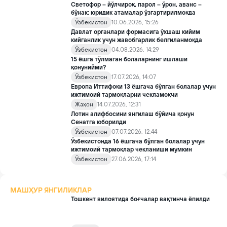
Светофор – йўлчироқ, парол – ўрон, аванс –
бўнак: юридик атамалар ўзгартирилмоқда
Ўзбекистон
10.06.2026, 15:26
Давлат органлари формасига ўхшаш кийим
кийганлик учун жавобгарлик белгиланмоқда
Ўзбекистон
04.08.2026, 14:29
15 ёшга тўлмаган болаларнинг ишлаши
қонунийми?
Ўзбекистон
17.07.2026, 14:07
Европа Иттифоқи 13 ёшгача бўлган болалар учун
ижтимоий тармоқларни чекламоқчи
Жаҳон
14.07.2026, 12:31
Лотин алифбосини янгилаш бўйича қонун
Сенатга юборилди
Ўзбекистон
07.07.2026, 12:44
Ўзбекистонда 16 ёшгача бўлган болалар учун
ижтимоий тармоқлар чекланиши мумкин
Ўзбекистон
27.06.2026, 17:14
МАШҲУР ЯНГИЛИКЛАР
Тошкент вилоятида боғчалар вақтинча ёпилди