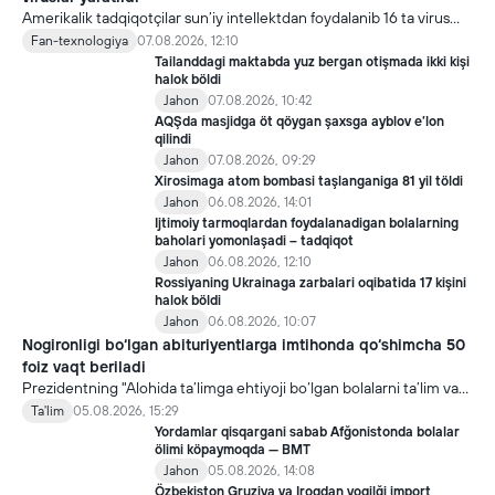
Amerikalik tadqiqotçilar sun’iy intellektdan foydalanib 16 ta virus
yaratdi. Bu kaşfiyot yangi yutuqlarga umid uyğotiş bilan birga,
Fan-texnologiya
07.08.2026, 12:10
undan notöğri maqsadda foydalaniliş borasidagi xavotirlarni ham
Tailanddagi maktabda yuz bergan otişmada ikki kişi
kuçaytirmoqda.
halok böldi
Jahon
07.08.2026, 10:42
AQŞda masjidga öt qöygan şaxsga ayblov e’lon
qilindi
Jahon
07.08.2026, 09:29
Xirosimaga atom bombasi taşlanganiga 81 yil töldi
Jahon
06.08.2026, 14:01
Ijtimoiy tarmoqlardan foydalanadigan bolalarning
baholari yomonlaşadi – tadqiqot
Jahon
06.08.2026, 12:10
Rossiyaning Ukrainaga zarbalari oqibatida 17 kişini
halok böldi
Jahon
06.08.2026, 10:07
Nogironligi bo‘lgan abituriyentlarga imtihonda qo‘shimcha 50
foiz vaqt beriladi
Prezidentning "Alohida ta’limga ehtiyoji bo‘lgan bolalarni ta’lim va
ijtimoiy xizmatlar bilan qamrab olish tizimini takomillashtirish
Ta'lim
05.08.2026, 15:29
bo‘yicha qo‘shimcha chora-tadbirlar to‘g‘risida"gi qarori bilan
Yordamlar qisqargani sabab Afğonistonda bolalar
inklyuziv ta’lim sohasida qator yangi mexanizmlar joriy etilmoqda.
ölimi köpaymoqda — BMT
Jahon
05.08.2026, 14:08
Özbekiston Gruziya va Iroqdan yoqilği import