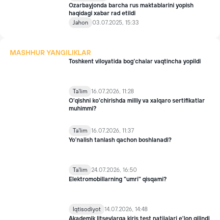
Ozarbayjonda barcha rus maktablarini yopish
haqidagi xabar rad etildi
Jahon
03.07.2025, 15:33
MASHHUR YANGILIKLAR
Toshkent viloyatida bog‘chalar vaqtincha yopildi
Ta'lim
16.07.2026, 11:28
O‘qishni ko‘chirishda milliy va xalqaro sertifikatlar
muhimmi?
Ta'lim
16.07.2026, 11:37
Yo’nalish tanlash qachon boshlanadi?
Ta'lim
24.07.2026, 16:50
Elektromobillarning "umri" qisqami?
Iqtisodiyot
14.07.2026, 14:48
Akademik litseylarga kiriş test natijalari e'lon qilindi