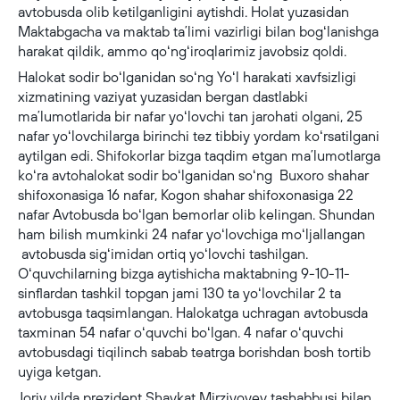
avtobusda olib ketilganligini aytishdi. Holat yuzasidan
Maktabgacha va maktab taʼlimi vazirligi bilan bogʻlanishga
harakat qildik, ammo qoʻngʻiroqlarimiz javobsiz qoldi.
Halokat sodir boʻlganidan soʻng Yoʻl harakati xavfsizligi
xizmatining vaziyat yuzasidan bergan dastlabki
maʼlumotlarida bir nafar yoʻlovchi tan jarohati olgani, 25
nafar yoʻlovchilarga birinchi tez tibbiy yordam koʻrsatilgani
aytilgan edi. Shifokorlar bizga taqdim etgan maʼlumotlarga
koʻra avtohalokat sodir boʻlganidan soʻng Buxoro shahar
shifoxonasiga 16 nafar, Kogon shahar shifoxonasiga 22
nafar Avtobusda boʻlgan bemorlar olib kelingan. Shundan
ham bilish mumkinki 24 nafar yoʻlovchiga moʻljallangan
avtobusda sigʻimidan ortiq yoʻlovchi tashilgan.
Oʻquvchilarning bizga aytishicha maktabning 9-10-11-
sinflardan tashkil topgan jami 130 ta yoʻlovchilar 2 ta
avtobusga taqsimlangan. Halokatga uchragan avtobusda
taxminan 54 nafar oʻquvchi boʻlgan. 4 nafar oʻquvchi
avtobusdagi tiqilinch sabab teatrga borishdan bosh tortib
uyiga ketgan.
Joriy yilda prezident Shavkat Mirziyoyev tashabbusi bilan