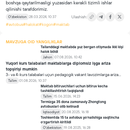
boshqa qaytarilmasligi yuzasidan kerakli tizimli ishlar
qilinishi tarafdorimiz.
Ulashish:
Oʻzbekiston
28.03.2024, 10:37
#avtobus
#halokat
#kogon
#maktab
MAVZUGA OID YANGILIKLAR
Tailanddagi maktabda yuz bergan otişmada ikki kişi
halok böldi
Jahon
07.08.2026, 10:42
Yuqori kurs talabalari maktablarga diplomsiz işga ariza
topşirişi mumkin
3- va 4-kurs talabalari uçun pedagogik vakant lavozimlarga ariza
topşirish yanada soddalaştirildi.
Ta'lim
01.08.2026, 10:37
Maktab bitiruvchilari uchun bitiruv kecha
tashkillashtirish taqiqlandi
Ta'lim
15.06.2026, 14:23
Termizga 35 dona zamonaviy Zhongtong
avtobuslari olib kelinadi
Iqtisodiyot
20.08.2025, 16:18
Toshkentda 15 ta avtobus yoʻnalishiga vaqtincha
oʻzgartirish kiritildi
Oʻzbekiston
19.08.2025, 16:28