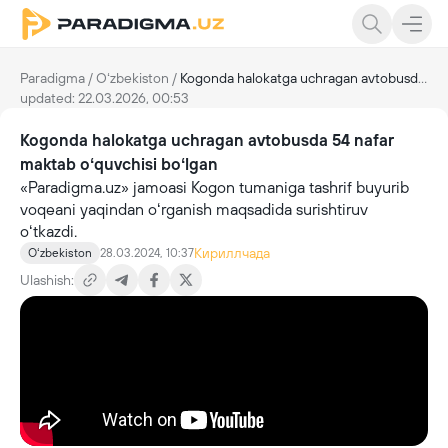
Paradigma
/
Oʻzbekiston
/
Kogonda halokatga uchragan avtobusda 54 nafar maktab oʻquvchisi boʻlgan
updated: 22.03.2026, 00:53
Kogonda halokatga uchragan avtobusda 54 nafar
maktab oʻquvchisi boʻlgan
«Paradigma.uz» jamoasi Kogon tumaniga tashrif buyurib
voqeani yaqindan oʻrganish maqsadida surishtiruv
oʻtkazdi.
Кириллчада
Oʻzbekiston
28.03.2024, 10:37
Ulashish: