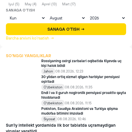
Iyul (5)
May (4)
Aprel (13)
Mart (17)
SANAGA O'TISH
SANAGA O'TISH →
Barcha arxivni ko'rsatish →
SO'NGGI YANGILIKLAR
Rossiyaning oxirgi zarbalari oqibatida Kiyevda uç
kişi halok böldi
Jahon
08.08.2026, 12:23
30 yildan ortiq xizmat qilgan harbiylar pensiyasi
oşiriladi
Oʻzbekiston
08.08.2026, 11:35
Endi I va II guruh nogironlik pensiyasi proaktiv qayta
hisoblanadi
Oʻzbekiston
08.08.2026, 11:15
Pokiston, Saudiya Arabistoni va Turkiya qöşma
mudofaa bitimini imzoladi
Siyosat
08.08.2026, 10:46
Sun’iy intellekt yordamida ilk bor tabiatda uçramaydigan
viruslar yaratildi