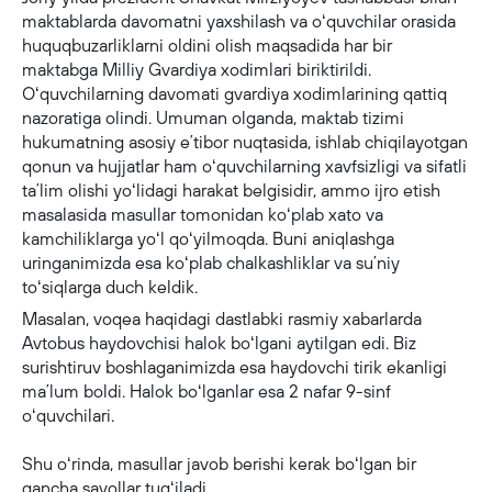
maktablarda davomatni yaxshilash va oʻquvchilar orasida
huquqbuzarliklarni oldini olish maqsadida har bir
maktabga Milliy Gvardiya xodimlari biriktirildi.
Oʻquvchilarning davomati gvardiya xodimlarining qattiq
nazoratiga olindi. Umuman olganda, maktab tizimi
hukumatning asosiy eʼtibor nuqtasida, ishlab chiqilayotgan
qonun va hujjatlar ham oʻquvchilarning xavfsizligi va sifatli
taʼlim olishi yoʻlidagi harakat belgisidir, ammo ijro etish
masalasida masullar tomonidan koʻplab xato va
kamchiliklarga yoʻl qoʻyilmoqda. Buni aniqlashga
uringanimizda esa koʻplab chalkashliklar va suʼniy
toʻsiqlarga duch keldik.
Masalan, voqea haqidagi dastlabki rasmiy xabarlarda
Avtobus haydovchisi halok boʻlgani aytilgan edi. Biz
surishtiruv boshlaganimizda esa haydovchi tirik ekanligi
maʼlum boldi. Halok boʻlganlar esa 2 nafar 9-sinf
oʻquvchilari.
Shu oʻrinda, masullar javob berishi kerak boʻlgan bir
qancha savollar tugʻiladi.