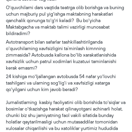
Oʻquvchilarni dars vaqtida teatrga olib borishga va buning
uchun majburiy pul yigʻishga maktabning harakatlari
qanchalik qonunga toʻgʻri keladi? Bu boʻyicha
Maktabgacha va maktab talimi vazirligi munosabat
bildiradimi?
Avtotransport bilan safarlar tashkillashtirilganda
oʻquvchilarning xavfsizligini taʼminlash kimnning
zimmasida? Avtobusda kallona boʻlib xarakatlanishida
xavfsizlik uchun patrul xodimlari kuzatuvi taminlanishi
kerak emasmi?
24 kishiga moʻljallangan avtobusda 54 nafar yoʻlovchi
tashilgani va ularning sogʻligʻi va xavfsizligi xatarga
qoʻyilgani uchun kim javob beradi?
Jurnalistlarning kasbiy faoliyatini olib borishida toʻsiqlar va
bosimlar oʻtkazishga harakat qilinayotgani achinarli holat,
chunki biz shu jamiyatning faol vakili sifatida bunday
holatlar qaytarilmasligi uchun mutasaddilar tomonidan
xulosalar chiqarilishi va bu xatoliklar yurtimiz hududida