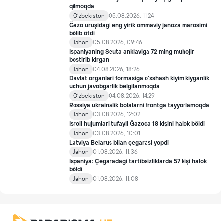
qilmoqda
Oʻzbekiston
05.08.2026, 11:24
Ğazo uruşidagi eng yirik ommaviy janoza marosimi
bölib ötdi
Jahon
05.08.2026, 09:46
Ispaniyaning Seuta anklaviga 72 ming muhojir
bostirib kirgan
Jahon
04.08.2026, 18:26
Davlat organlari formasiga o‘xshash kiyim kiyganlik
uchun javobgarlik belgilanmoqda
Oʻzbekiston
04.08.2026, 14:29
Rossiya ukrainalik bolalarni frontga tayyorlamoqda
Jahon
03.08.2026, 12:02
Isroil hujumlari tufayli Ğazoda 18 kişini halok böldi
Jahon
03.08.2026, 10:01
Latviya Belarus bilan çegarasi yopdi
Jahon
01.08.2026, 11:36
Ispaniya: Çegaradagi tartibsizliklarda 57 kişi halok
böldi
Jahon
01.08.2026, 11:08