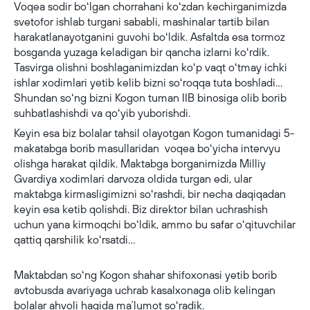
Voqea sodir boʻlgan chorrahani koʻzdan kechirganimizda
svetofor ishlab turgani sababli, mashinalar tartib bilan
harakatlanayotganini guvohi boʻldik. Asfaltda esa tormoz
bosganda yuzaga keladigan bir qancha izlarni koʻrdik.
Tasvirga olishni boshlaganimizdan koʻp vaqt oʻtmay ichki
ishlar xodimlari yetib kelib bizni soʻroqqa tuta boshladi…
Shundan soʻng bizni Kogon tuman IIB binosiga olib borib
suhbatlashishdi va qoʻyib yuborishdi.
Keyin esa biz bolalar tahsil olayotgan Kogon tumanidagi 5-
makatabga borib masullaridan voqea boʻyicha intervyu
olishga harakat qildik. Maktabga borganimizda Milliy
Gvardiya xodimlari darvoza oldida turgan edi, ular
maktabga kirmasligimizni soʻrashdi, bir necha daqiqadan
keyin esa ketib qolishdi. Biz direktor bilan uchrashish
uchun yana kirmoqchi boʻldik, ammo bu safar oʻqituvchilar
qattiq qarshilik koʻrsatdi…
Maktabdan soʻng Kogon shahar shifoxonasi yetib borib
avtobusda avariyaga uchrab kasalxonaga olib kelingan
bolalar ahvoli haqida maʼlumot soʻradik.