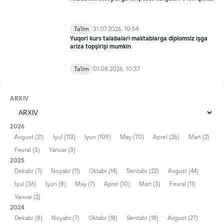
Ta'lim
31.07.2026, 10:54
Yuqori kurs talabalari maktablarga diplomsiz işga
ariza topşirişi mumkin
Ta'lim
01.08.2026, 10:37
ARXIV
2026
Avgust (21)
Iyul (113)
Iyun (109)
May (70)
Aprel (26)
Mart (2)
Fevral (3)
Yanvar (3)
2025
Dekabr (7)
Noyabr (11)
Oktabr (14)
Sentabr (22)
Avgust (44)
Iyul (36)
Iyun (8)
May (7)
Aprel (10)
Mart (3)
Fevral (11)
Yanvar (2)
2024
Dekabr (8)
Noyabr (7)
Oktabr (18)
Sentabr (18)
Avgust (27)