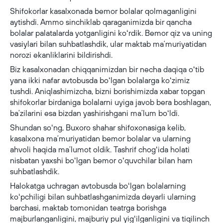
Shifokorlar kasalxonada bemor bolalar qolmaganligini
aytishdi. Ammo sinchiklab qaraganimizda bir qancha
bolalar palatalarda yotganligini koʻrdik. Bemor qiz va uning
vasiylari bilan suhbatlashdik, ular maktab maʼmuriyatidan
norozi ekanliklarini bildirishdi.
Biz kasalxonadan chiqqanimizdan bir necha daqiqa oʻtib
yana ikki nafar avtobusda boʻlgan bolalarga koʻzimiz
tushdi. Aniqlashimizcha, bizni borishimizda xabar topgan
shifokorlar birdaniga bolalarni uyiga javob bera boshlagan,
baʼzilarini esa bizdan yashirishgani maʼlum boʻldi.
Shundan soʻng, Buxoro shahar shifoxonasiga kelib,
kasalxona maʼmuriyatidan bemor bolalar va ularning
ahvoli haqida maʼlumot oldik. Tashrif chogʻida holati
nisbatan yaxshi boʻlgan bemor oʻquvchilar bilan ham
suhbatlashdik.
Halokatga uchragan avtobusda boʻlgan bolalarning
koʻpchiligi bilan suhbatlashganimizda deyarli ularning
barchasi, maktab tomonidan teatrga borishga
majburlanganligini, majburiy pul yigʻilganligini va tiqilinch