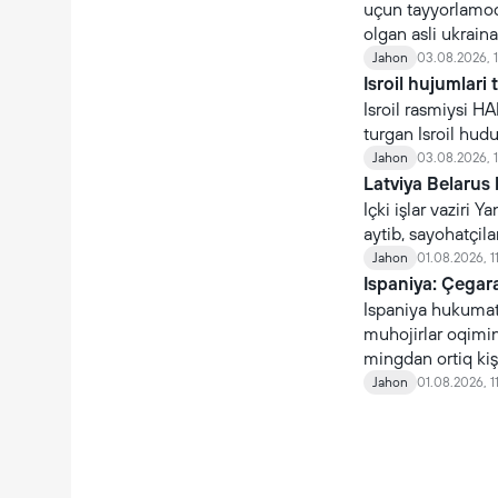
uçun tayyorlamoq
olgan asli ukraina
çaqiriladi.
Jahon
03.08.2026, 
Isroil hujumlari 
Isroil rasmiysi H
turgan Isroil hudud
Jahon
03.08.2026, 
Latviya Belarus 
Içki işlar vaziri
aytib, sayohatçil
Jahon
01.08.2026, 1
Ispaniya: Çegara
Ispaniya hukumati
muhojirlar oqimin
mingdan ortiq kişi
qaytmoqda.
Jahon
01.08.2026, 1