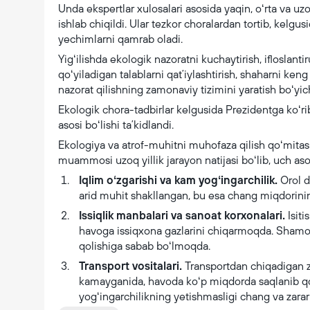
Unda ekspertlar xulosalari asosida yaqin, oʻrta va uzo
ishlab chiqildi. Ular tezkor choralardan tortib, kelgus
yechimlarni qamrab oladi.
Yigʻilishda ekologik nazoratni kuchaytirish, ifloslantir
qoʻyiladigan talablarni qatʼiylashtirish, shaharni ke
nazorat qilishning zamonaviy tizimini yaratish boʻyich
Ekologik chora-tadbirlar kelgusida Prezidentga koʻr
asosi boʻlishi taʼkidlandi.
Ekologiya va atrof-muhitni muhofaza qilish qoʻmitasi r
muammosi uzoq yillik jarayon natijasi boʻlib, uch asos
Iqlim oʻzgarishi va kam yogʻingarchilik.
Orol d
arid muhit shakllangan, bu esa chang miqdorinin
Issiqlik manbalari va sanoat korxonalari.
Isiti
havoga issiqxona gazlarini chiqarmoqda. Shamol
qolishiga sabab boʻlmoqda.
Transport vositalari.
Transportdan chiqadigan za
kamayganida, havoda koʻp miqdorda saqlanib qol
yogʻingarchilikning yetishmasligi chang va zar