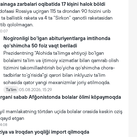
inaga zarbalari oqibatida 17 kişini halok böldi
faasi Rossiya uçirgan 115 ta drondan 90 foizini urib
 ta ballistik raketa va 4 ta “Sirkon” qanotli raketasidan
utib qololmagan.
10:07
Nogironligi bo‘lgan abituriyentlarga imtihonda
qo‘shimcha 50 foiz vaqt beriladi
Prezidentning "Alohida ta’limga ehtiyoji bo‘lgan
bolalarni ta’lim va ijtimoiy xizmatlar bilan qamrab olish
tizimini takomillashtirish bo‘yicha qo‘shimcha chora-
tadbirlar to‘g‘risida"gi qarori bilan inklyuziv ta’lim
sohasida qator yangi mexanizmlar joriy etilmoqda.
Ta'lim
05.08.2026, 15:29
argani sabab Afğonistonda bolalar ölimi köpaymoqda
yil mamlakatning törtdan uçida bolalar orasida keskin oziş
i qayd etgan
14:08
iya va Iroqdan yoqilği import qilmoqda