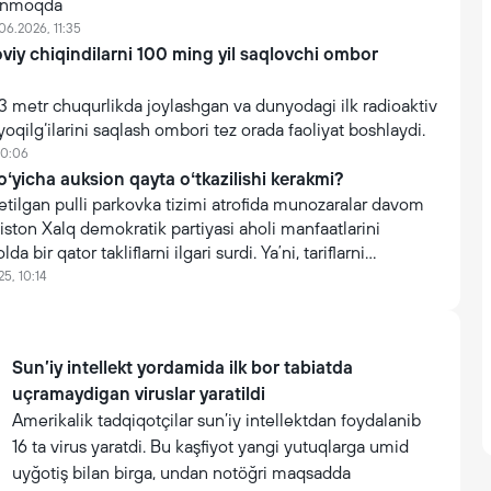
linmoqda
06.2026, 11:35
viy chiqindilarni 100 ming yil saqlovchi ombor
3 metr chuqurlikda joylashgan va dunyodagi ilk radioaktiv
yoqilg‘ilarini saqlash ombori tez orada faoliyat boshlaydi.
10:06
oʻyicha auksion qayta oʻtkazilishi kerakmi?
etilgan pulli parkovka tizimi atrofida munozaralar davom
iston Xalq demokratik partiyasi aholi manfaatlarini
a bir qator takliflarni ilgari surdi. Yaʼni, tariflarni
ning real daromadlari va ijtimoiy ehtiyojlari hisobga
25, 10:14
otgan mablagʻlar qayerga sarflanishi haqida toʻliq ochiq
tilishi shart.
Sun’iy intellekt yordamida ilk bor tabiatda
uçramaydigan viruslar yaratildi
Amerikalik tadqiqotçilar sun’iy intellektdan foydalanib
16 ta virus yaratdi. Bu kaşfiyot yangi yutuqlarga umid
uyğotiş bilan birga, undan notöğri maqsadda