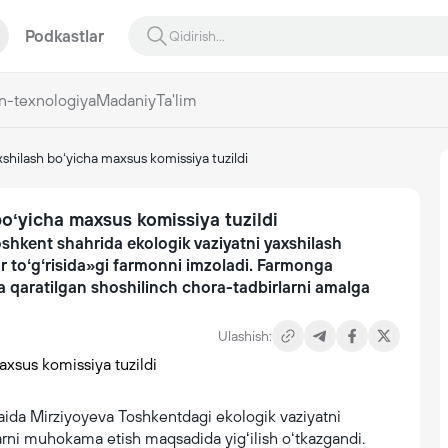
Podkastlar
n-texnologiya
Madaniy
Ta'lim
shilash boʻyicha maxsus komissiya tuzildi
boʻyicha maxsus komissiya tuzildi
shkent shahrida ekologik vaziyatni yaxshilash
r toʻgʻrisida»gi farmonni imzoladi. Farmonga
a qaratilgan shoshilinch chora-tadbirlarni amalga
Ulashish:
Saida Mirziyoyeva Toshkentdagi ekologik vaziyatni
arni muhokama etish maqsadida yigʻilish oʻtkazgandi.