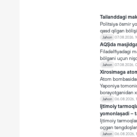
Tailanddagi mak
Politsiya ösmir y
qasd qilgan böli
Jahon
07.08.2026, 1
AQŞda masjidga 
Filadelfiyadagi m
bölgani uçun niş
Jahon
07.08.2026, 
Xirosimaga atom
Atom bombasidan
Yaponiya tomonida
borayotganidan x
Jahon
06.08.2026, 1
Ijtimoiy tarmoq
yomonlaşadi – 
Ijtimoiy tarmoqla
oçgan tengdoşlar
Jahon
06.08.2026, 1