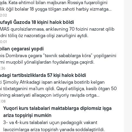
da. Kata ehtimol bilan majburan Rossiya fuqaroligini
lik öğil bolalar 18 yoşga tölgan zahoti harbiy xizmatga
12:02
tufayli Ğazoda 18 kişini halok böldi
AMAS qurolsizlanmasa, anklavning 70 foizini nazorat qilib
ni töliq öz nazoratiga olişi zarurligini aytdi.
10:01
bilan çegarasi yopdi
 Yanis Dombrava çegara “texnik sabablarga köra” yopilganini
arni muqobil yönalişlardan foydalanişga çaqirdi.
1:36
dagi tartibsizliklarda 57 kişi halok böldi
 Şimoliy Afrikadagi ispan anklaviga bostirib kelgan
i töxtatganini ma’lum qildi. Qayd etilişiça, kesib ötgan 50
ning aksariyati allaqaçon ixtiyoriy ravişda ortga
1:08
Yuqori kurs talabalari maktablarga diplomsiz işga
ariza topşirişi mumkin
3- va 4-kurs talabalari uçun pedagogik vakant
lavozimlarga ariza topşirish yanada soddalaştirildi.