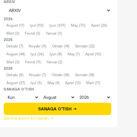
ARXIV
2026
Avgust (17)
Iyul (113)
Iyun (109)
May (70)
Aprel (26)
Mart (2)
Fevral (3)
Yanvar (3)
2025
Dekabr (7)
Noyabr (11)
Oktabr (14)
Sentabr (22)
Avgust (44)
Iyul (36)
Iyun (8)
May (7)
Aprel (10)
Mart (3)
Fevral (11)
Yanvar (2)
2024
Dekabr (8)
Noyabr (7)
Oktabr (18)
Sentabr (18)
Avgust (27)
Iyul (5)
May (4)
Aprel (13)
Mart (17)
SANAGA O'TISH
SANAGA O'TISH →
Barcha arxivni ko'rsatish →