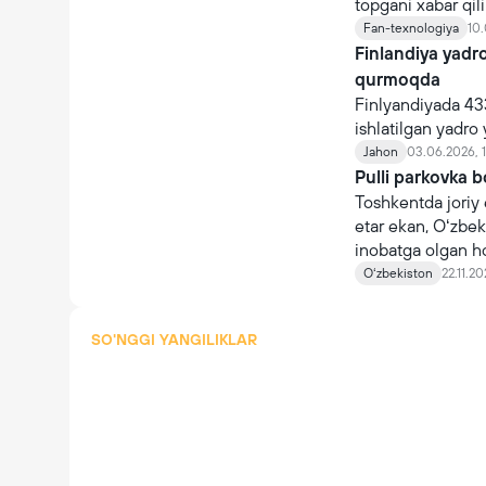
topgani xabar qi
Fan-texnologiya
10.
Finlandiya yadro
qurmoqda
Finlyandiyada 43
ishlatilgan yadro 
Jahon
03.06.2026, 
Pulli parkovka b
Toshkentda joriy 
etar ekan, Oʻzbek
inobatga olgan hold
belgilashda aholi
Oʻzbekiston
22.11.20
olinishi, yigʻilay
maʼlumot taqdim e
SO'NGGI YANGILIKLAR