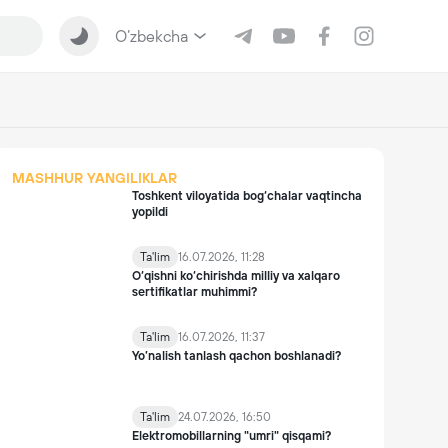
O‘zbekcha
MASHHUR YANGILIKLAR
Toshkent viloyatida bog‘chalar vaqtincha
yopildi
Ta'lim
16.07.2026, 11:28
O‘qishni ko‘chirishda milliy va xalqaro
sertifikatlar muhimmi?
Ta'lim
16.07.2026, 11:37
Yo’nalish tanlash qachon boshlanadi?
Ta'lim
24.07.2026, 16:50
Elektromobillarning "umri" qisqami?