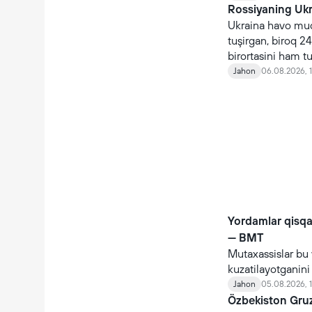
Rossiyaning Ukra
Ukraina havo mudo
tuşirgan, biroq 24
birortasini ham t
Jahon
06.08.2026, 
Yordamlar qisq
— BMT
Mutaxassislar bu 
kuzatilayotganin
Jahon
05.08.2026, 
Özbekiston Gruz