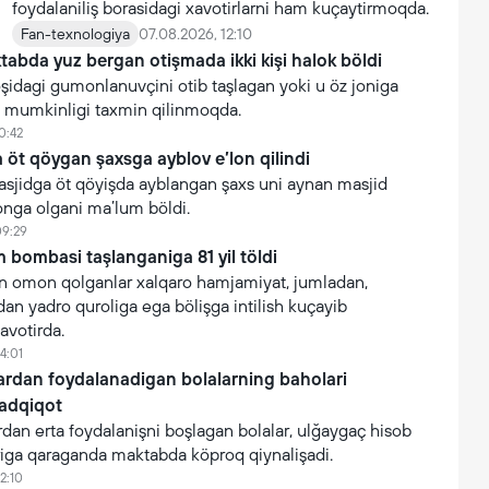
foydalaniliş borasidagi xavotirlarni ham kuçaytirmoqda.
Fan-texnologiya
07.08.2026, 12:10
tabda yuz bergan otişmada ikki kişi halok böldi
oşidagi gumonlanuvçini otib taşlagan yoki u öz joniga
şi mumkinligi taxmin qilinmoqda.
0:42
öt qöygan şaxsga ayblov e’lon qilindi
asjidga öt qöyişda ayblangan şaxs uni aynan masjid
onga olgani ma’lum böldi.
09:29
 bombasi taşlanganiga 81 yil töldi
 omon qolganlar xalqaro hamjamiyat, jumladan,
n yadro quroliga ega bölişga intilish kuçayib
avotirda.
4:01
lardan foydalanadigan bolalarning baholari
tadqiqot
rdan erta foydalanişni boşlagan bolalar, ulğaygaç hisob
iga qaraganda maktabda köproq qiynalişadi.
2:10