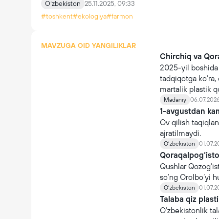
Oʻzbekiston
25.11.2025, 09:33
#toshkent
#ekologiya
#farmon
MAVZUGA OID YANGILIKLAR
Chirchiq va Qora
2025-yil boshida 
tadqiqotga ko‘ra
martalik plastik q
to‘planib qolgan.
Madaniy
06.07.2026
1-avgustdan kam
Ov qilish taqiqla
ajratilmaydi.
Oʻzbekiston
01.07.2
Qoraqalpog‘iston
Qushlar Qozog‘ist
so‘ng Orolbo‘yi h
Oʻzbekiston
01.07.20
Talaba qiz plast
O‘zbekistonlik t