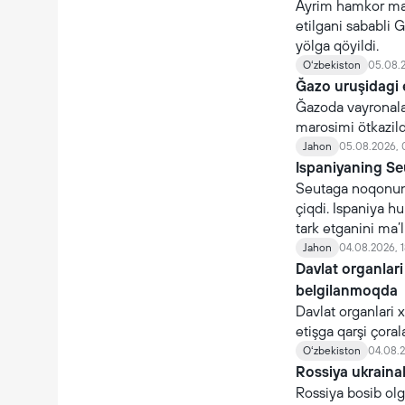
Ayrim hamkor maml
etilgani sababli G
yölga qöyildi.
Oʻzbekiston
05.08.2
Ğazo uruşidagi 
Ğazoda vayronalar
marosimi ötkazildi
Jahon
05.08.2026, 
Ispaniyaning Se
Seutaga noqonuni
çiqdi. Ispaniya 
tark etganini ma’l
Jahon
04.08.2026, 1
Davlat organlari
belgilanmoqda
Davlat organlari 
etişga qarşi çoral
organlari nomidan 
Oʻzbekiston
04.08.2
Rossiya ukraina
Rossiya bosib olg