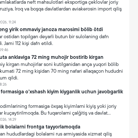
akatlarda neft mahsulotlari eksportiga çeklovlar joriy
ruziya, Iroq va boşqa davlatlardan aviakerosin import qiliş
026, 11:24
eng yirik ommaviy janoza marosimi bölib ötdi
 ostidan topilgan deyarli butun bir sulolaning dafn
. Jami 112 kişi dafn etildi.
09:46
uta anklaviga 72 ming muhojir bostirib kirgan
y kirgan muhojirlar soni kutilganidan ança yuqori bölib
hukumati 72 ming kişidan 70 ming nafari allaqaçon hududni
um qildi.
8:26
 formasiga o‘xshash kiyim kiyganlik uchun javobgarlik
xodimlarining formasiga öxşaş kiyimlarni kiyiş yoki joriy
ar kuçaytirilmoqda. Bu fuqarolarni çalğitiş va davlat
işonçning suiiste’mol qilinişini oldini olişga qaratilgan.
026, 14:29
lik bolalarni frontga tayyorlamoqda
an hududlardagi bolalarni rus armiyasida xizmat qiliş