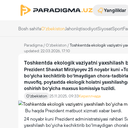
Yangiliklar
Bosh sahifa
Oʻzbekiston
Jahon
Iqtisodiyot
Siyosat
Sport
Fa
Paradigma
/
Oʻzbekiston
/
Toshkentda ekologik vaziyatni yax
updated: 22.03.2026, 17:10
Toshkentda ekologik vaziyatni yaxshilash 
Prezident Shavkat Mirziyoyev 25 noyabr kuni «To
boʻyicha kechiktirib boʻlmaydigan chora-tadbirla
muvofiq, poytaxtda ekologik holatni yaxshilashg
oshirish boʻyicha maxsus komissiya tuzildi.
Oʻzbekiston
25.11.2025, 09:33
Кириллчада
Bu haqda Prezident matbuot xizmati xabar berdi.
24 noyabr kuni Prezident administratsiyasi rahbari 
yaxshilash boʻyicha kechiktirib boʻlmaydigan choral