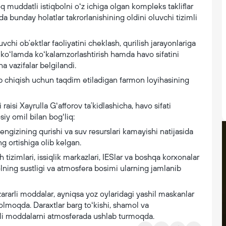
q muddatli istiqbolni oʻz ichiga olgan kompleks takliflar
ida bunday holatlar takrorlanishining oldini oluvchi tizimli
uvchi obʼektlar faoliyatini cheklash, qurilish jarayonlariga
ng koʻlamda koʻkalamzorlashtirish hamda havo sifatini
a vazifalar belgilandi.
ib chiqish uchun taqdim etiladigan farmon loyihasining
aisi Xayrulla Gʻafforov taʼkidlashicha, havo sifati
iy omil bilan bogʻliq:
engizining qurishi va suv resurslari kamayishi natijasida
g ortishiga olib kelgan.
sh tizimlari, issiqlik markazlari, IESlar va boshqa korxonalar
ning sustligi va atmosfera bosimi ularning jamlanib
rarli moddalar, ayniqsa yoz oylaridagi yashil maskanlar
moqda. Daraxtlar barg toʻkishi, shamol va
arli moddalarni atmosferada ushlab turmoqda.