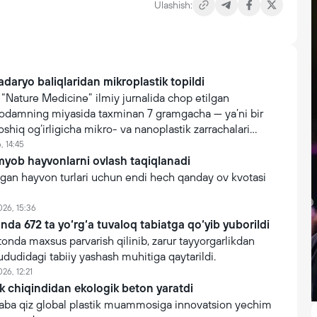
Ulashish:
daryo baliqlaridan mikroplastik topildi
“Nature Medicine” ilmiy jurnalida chop etilgan
, odamning miyasida taxminan 7 gramgacha — ya’ni bir
oshiq og‘irligicha mikro- va nanoplastik zarrachalari
, 14:45
yob hayvonlarni ovlash taqiqlanadi
ngan hayvon turlari uchun endi hech qanday ov kvotasi
026, 15:36
da 672 ta yo‘rg‘a tuvaloq tabiatga qo‘yib yuborildi
onda maxsus parvarish qilinib, zarur tayyorgarlikdan
ududidagi tabiiy yashash muhitiga qaytarildi.
26, 12:21
ik chiqindidan ekologik beton yaratdi
alaba qiz global plastik muammosiga innovatsion yechim