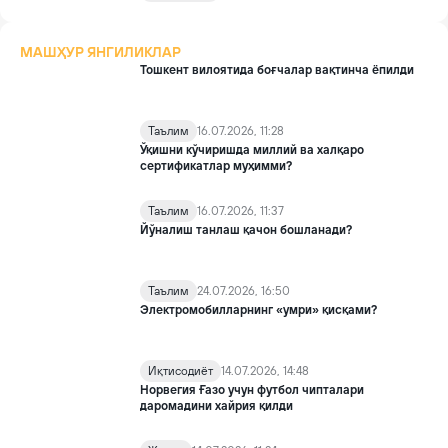
МАШҲУР ЯНГИЛИКЛАР
Тошкент вилоятида боғчалар вақтинча ёпилди
Таълим
16.07.2026, 11:28
Ўқишни кўчиришда миллий ва халқаро
сертификатлар муҳимми?
Таълим
16.07.2026, 11:37
Йўналиш танлаш қачон бошланади?
Таълим
24.07.2026, 16:50
Электромобилларнинг «умри» қисқами?
Иқтисодиёт
14.07.2026, 14:48
Норвегия Ғазо учун футбол чипталари
даромадини хайрия қилди