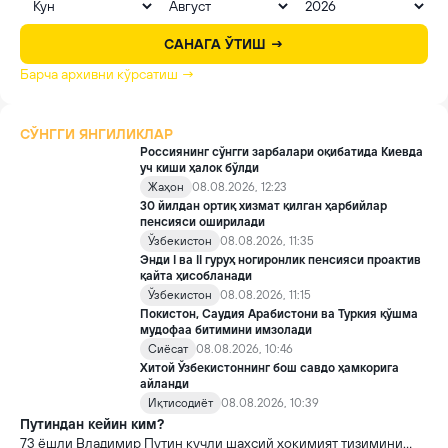
САНАГА ЎТИШ →
Барча архивни кўрсатиш →
СЎНГГИ ЯНГИЛИКЛАР
Россиянинг сўнгги зарбалари оқибатида Киевда
уч киши ҳалок бўлди
Жаҳон
08.08.2026, 12:23
30 йилдан ортиқ хизмат қилган ҳарбийлар
пенсияси оширилади
Ўзбекистон
08.08.2026, 11:35
Энди I ва II гуруҳ ногиронлик пенсияси проактив
қайта ҳисобланади
Ўзбекистон
08.08.2026, 11:15
Покистон, Саудия Арабистони ва Туркия қўшма
мудофаа битимини имзолади
Сиёсат
08.08.2026, 10:46
Хитой Ўзбекистоннинг бош савдо ҳамкорига
айланди
Иқтисодиёт
08.08.2026, 10:39
Путиндан кейин ким?
73 ёшли Владимир Путин кучли шахсий ҳокимият тизимини