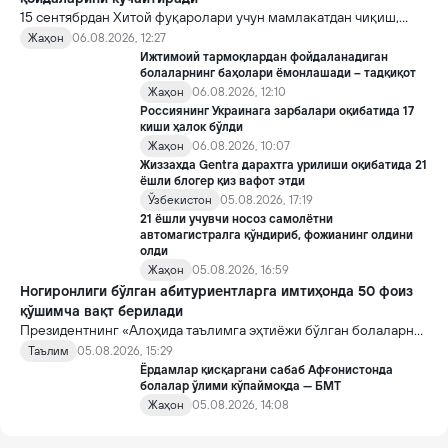
15 сентябрдан Хитой фуқаролари учун мамлакатдан чиқиш,
хорижликлар учун эса Хитойга кириш тартиби бўйича янги
Жаҳон
06.08.2026, 12:27
қоидалар кучга киради.
Ижтимоий тармоқлардан фойдаланадиган
болаларнинг баҳолари ёмонлашади – тадқиқот
Жаҳон
06.08.2026, 12:10
Россиянинг Украинага зарбалари оқибатида 17
киши ҳалок бўлди
Жаҳон
06.08.2026, 10:07
Жиззахда Gentra дарахтга урилиши оқибатида 21
ёшли блогер қиз вафот этди
Ўзбекистон
05.08.2026, 17:19
21 ёшли учувчи носоз самолётни
автомагистралга қўндириб, фожианинг олдини
олди
Жаҳон
05.08.2026, 16:59
Ногиронлиги бўлган абитуриентларга имтиҳонда 50 фоиз
қўшимча вақт берилади
Президентнинг «Алоҳида таълимга эҳтиёжи бўлган болаларни
таълим ва ижтимоий хизматлар билан қамраб олиш тизимини
Таълим
05.08.2026, 15:29
такомиллаштириш бўйича қўшимча чора-тадбирлар
Ёрдамлар қисқаргани сабаб Афғонистонда
тўғрисида»ги қарори билан инклюзив таълим соҳасида қатор
болалар ўлими кўпаймоқда — БМТ
янги механизмлар жорий этилади.
Жаҳон
05.08.2026, 14:08