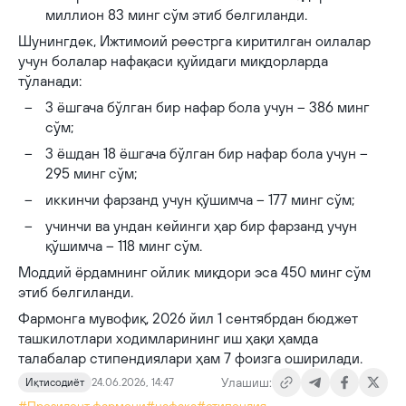
миллион 83 минг сўм этиб белгиланди.
Шунингдек, Ижтимоий реестрга киритилган оилалар
учун болалар нафақаси қуйидаги миқдорларда
тўланади:
3 ёшгача бўлган бир нафар бола учун – 386 минг
сўм;
3 ёшдан 18 ёшгача бўлган бир нафар бола учун –
295 минг сўм;
иккинчи фарзанд учун қўшимча – 177 минг сўм;
учинчи ва ундан кейинги ҳар бир фарзанд учун
қўшимча – 118 минг сўм.
Моддий ёрдамнинг ойлик миқдори эса 450 минг сўм
этиб белгиланди.
Фармонга мувофиқ, 2026 йил 1 сентябрдан бюджет
ташкилотлари ходимларининг иш ҳақи ҳамда
талабалар стипендиялари ҳам 7 фоизга оширилади.
Улашиш:
Иқтисодиёт
24.06.2026, 14:47