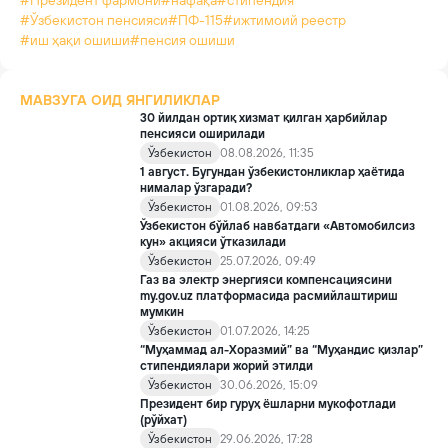
#Президент фармони
#нафақа
#стипендия
#Ўзбекистон пенсияси
#ПФ-115
#ижтимоий реестр
#иш ҳақи ошиши
#пенсия ошиши
МАВЗУГА ОИД ЯНГИЛИКЛАР
30 йилдан ортиқ хизмат қилган ҳарбийлар
пенсияси оширилади
Ўзбекистон
08.08.2026, 11:35
1 август. Бугундан ўзбекистонликлар ҳаётида
нималар ўзгаради?
Ўзбекистон
01.08.2026, 09:53
Ўзбекистон бўйлаб навбатдаги «Автомобилсиз
кун» акцияси ўтказилади
Ўзбекистон
25.07.2026, 09:49
Газ ва электр энергияси компенсациясини
my.gov.uz платформасида расмийлаштириш
мумкин
Ўзбекистон
01.07.2026, 14:25
“Муҳаммад ал-Хоразмий” ва “Муҳандис қизлар”
стипендиялари жорий этилди
Ўзбекистон
30.06.2026, 15:09
Президент бир гуруҳ ёшларни мукофотлади
(рўйхат)
Ўзбекистон
29.06.2026, 17:28