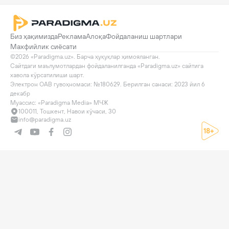
Биз ҳақимизда
Реклама
Алоқа
Фойдаланиш шартлари
Махфийлик сиёсати
©2026 «Paradigma.uz». Барча ҳуқуқлар ҳимояланган.

Сайтдаги маълумотлардан фойдаланилганда «Paradigma.uz» сайтига 
хавола кўрсатилиши шарт.

Электрон ОАВ гувоҳномаси: №180629. Берилган санаси: 2023 йил 6 
декабр

Муассис: «Paradigma Media» МЧЖ
100011, Тошкент, Навои кўчаси, 30
info@paradigma.uz