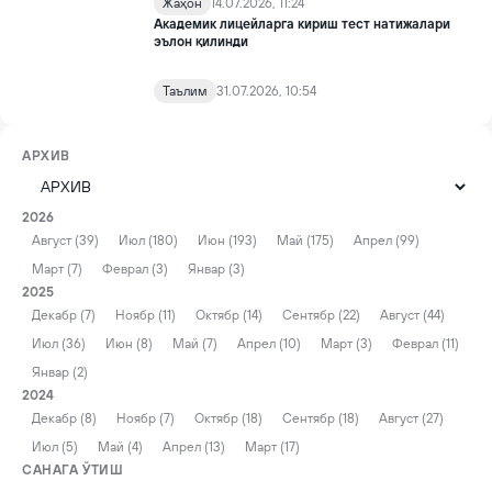
Жаҳон
14.07.2026, 11:24
Академик лицейларга кириш тест натижалари
эълон қилинди
Таълим
31.07.2026, 10:54
АРХИВ
2026
Август (39)
Июл (180)
Июн (193)
Май (175)
Апрел (99)
Март (7)
Феврал (3)
Январ (3)
2025
Декабр (7)
Ноябр (11)
Октябр (14)
Сентябр (22)
Август (44)
Июл (36)
Июн (8)
Май (7)
Апрел (10)
Март (3)
Феврал (11)
Январ (2)
2024
Декабр (8)
Ноябр (7)
Октябр (18)
Сентябр (18)
Август (27)
Июл (5)
Май (4)
Апрел (13)
Март (17)
САНАГА ЎТИШ