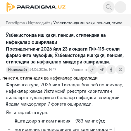
Paradigma
/
Иқтисодиёт
/
Ўзбекистонда иш ҳақи, пенсия, стипендия ва нафақалар оширилади
Ўзбекистонда иш ҳақи, пенсия, стипендия ва
нафақалар оширилади
Президентнинг 2026 йил 23 июндаги ПФ-115-сонли
фармонига мувофиқ, Ўзбекистонда иш ҳақи, пенсия,
стипендия ва нафақалар миқдори оширилади.
Улашиш:
Иқтисодиёт
24.06.2026, 14:47
Фармонга кўра, 2026 йил 1 июлдан бошлаб пенсиялар,
нафақалар ҳамда Ижтимоий реестрга киритилган
оилаларга тўланадиган болалар нафақаси ва моддий
ёрдам миқдорлари 7 фоизга оширилади.
Янги тартибга кўра:
ёшга доир энг кам пенсия – 983 минг сўм;
ногиронлик пенсиясининг энг кам миқдори – 1