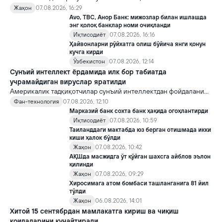
яратди, аммо ундан кейин ким келиши ва ҳокимиятни
Жаҳон
07.08.2026, 16:29
топшириш механизми ҳали ноаниқ. Таҳлилчилар фикрича, бу
Avo, TBC, Анор Банк: мижозлар билан ишлашда
Кремлда ворислик жангига олиб келиши мумкин.
энг қолоқ банклар номи очиқланди
Иқтисодиёт
07.08.2026, 16:16
Ҳайвонларни рўйхатга олиш бўйича янги қонун
кучга кирди
Ўзбекистон
07.08.2026, 12:14
Сунъий интеллект ёрдамида илк бор табиатда
учрамайдиган вируслар яратилди
Америкалик тадқиқотчилар сунъий интеллектдан фойдаланиб
16 та вирус яратди. Бу кашфиёт янги ютуқларга умид уйғотиш
Фан-технология
07.08.2026, 12:10
билан бирга, ундан нотўғри мақсадда фойдаланиш борасидаги
Марказий банк сохта банк ҳақида огоҳлантирди
хавотирларни ҳам кучайтирмоқда.
Иқтисодиёт
07.08.2026, 10:59
Таиланддаги мактабда юз берган отишмада икки
киши ҳалок бўлди
Жаҳон
07.08.2026, 10:42
АҚШда масжидга ўт қўйган шахсга айблов эълон
қилинди
Жаҳон
07.08.2026, 09:29
Хиросимага атом бомбаси ташланганига 81 йил
тўлди
Жаҳон
06.08.2026, 14:01
Хитой 15 сентябрдан мамлакатга кириш ва чиқиш
қоидаларини кучайтиради