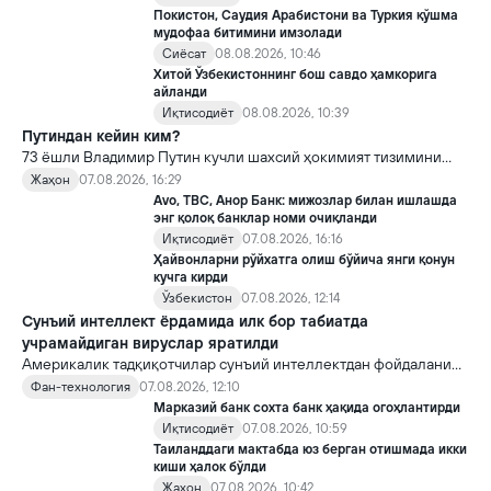
Покистон, Саудия Арабистони ва Туркия қўшма
мудофаа битимини имзолади
Сиёсат
08.08.2026, 10:46
Хитой Ўзбекистоннинг бош савдо ҳамкорига
айланди
Иқтисодиёт
08.08.2026, 10:39
Путиндан кейин ким?
73 ёшли Владимир Путин кучли шахсий ҳокимият тизимини
яратди, аммо ундан кейин ким келиши ва ҳокимиятни
Жаҳон
07.08.2026, 16:29
топшириш механизми ҳали ноаниқ. Таҳлилчилар фикрича, бу
Avo, TBC, Анор Банк: мижозлар билан ишлашда
Кремлда ворислик жангига олиб келиши мумкин.
энг қолоқ банклар номи очиқланди
Иқтисодиёт
07.08.2026, 16:16
Ҳайвонларни рўйхатга олиш бўйича янги қонун
кучга кирди
Ўзбекистон
07.08.2026, 12:14
Сунъий интеллект ёрдамида илк бор табиатда
учрамайдиган вируслар яратилди
Америкалик тадқиқотчилар сунъий интеллектдан фойдаланиб
16 та вирус яратди. Бу кашфиёт янги ютуқларга умид уйғотиш
Фан-технология
07.08.2026, 12:10
билан бирга, ундан нотўғри мақсадда фойдаланиш борасидаги
Марказий банк сохта банк ҳақида огоҳлантирди
хавотирларни ҳам кучайтирмоқда.
Иқтисодиёт
07.08.2026, 10:59
Таиланддаги мактабда юз берган отишмада икки
киши ҳалок бўлди
Жаҳон
07.08.2026, 10:42