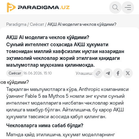
Paradigma
/
Сиёсат
/
АҚШ AI моделига чеклов қўйдими?
АҚШ AI моделига чеклов қўйдими?
Сунъий интеллект соҳасида АҚШ ҳукумати
томонидан миллий хавфсизлик нуқтаи назаридан
эҳтимолий чекловлар жорий этилгани ҳақидаги
маълумотлар муҳокама қилинмоқда.
Улашиш:
Сиёсат
16.06.2026, 15:10
Тарқалган маълумотларга кўра, Anthropic компанияси
ўзининг Fable 5 ва Mythos 5 номли энг кучли сунъий
интеллект моделларига нисбатан чекловлар жорий
қилишга мажбур бўлган. Айтилишича, бу қарор АҚШ
ҳукумати тавсияси асосида қабул қилинган.
Чекловларга нима сабаб бўлди?
Матнда қайд этилишича, ҳукумат моделларнинг