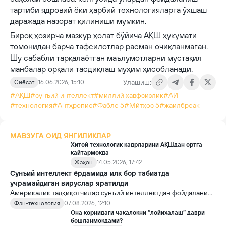
тартиби ядровий ёки ҳарбий технологияларга ўхшаш
даражада назорат қилиниши мумкин.
Бироқ ҳозирча мазкур ҳолат бўйича АҚШ ҳукумати
томонидан барча тафсилотлар расман очиқланмаган.
Шу сабабли тарқалаётган маълумотларни мустақил
манбалар орқали тасдиқлаш муҳим ҳисобланади.
Улашиш:
Сиёсат
16.06.2026, 15:10
#АҚШ
#сунъий интеллект
#миллий хавфсизлик
#АИ
#технология
#Антҳропиc
#Фабле 5
#Мйтҳос 5
#жаилбреак
МАВЗУГА ОИД ЯНГИЛИКЛАР
Хитой технологик кадрларини АҚШдан ортга
қайтармоқда
Жаҳон
14.05.2026, 17:42
Сунъий интеллект ёрдамида илк бор табиатда
учрамайдиган вируслар яратилди
Америкалик тадқиқотчилар сунъий интеллектдан фойдаланиб
16 та вирус яратди. Бу кашфиёт янги ютуқларга умид уйғотиш
Фан-технология
07.08.2026, 12:10
билан бирга, ундан нотўғри мақсадда фойдаланиш борасидаги
Она қорнидаги чақалоқни “лойиҳалаш” даври
хавотирларни ҳам кучайтирмоқда.
бошланмоқдами?