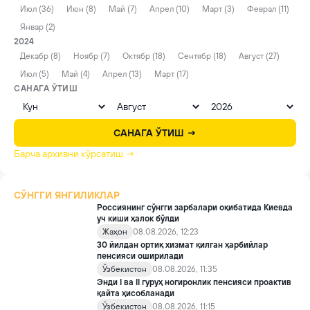
Июл (36)
Июн (8)
Май (7)
Апрел (10)
Март (3)
Феврал (11)
Январ (2)
2024
Декабр (8)
Ноябр (7)
Октябр (18)
Сентябр (18)
Август (27)
Июл (5)
Май (4)
Апрел (13)
Март (17)
САНАГА ЎТИШ
САНАГА ЎТИШ →
Барча архивни кўрсатиш →
СЎНГГИ ЯНГИЛИКЛАР
Россиянинг сўнгги зарбалари оқибатида Киевда
уч киши ҳалок бўлди
Жаҳон
08.08.2026, 12:23
30 йилдан ортиқ хизмат қилган ҳарбийлар
пенсияси оширилади
Ўзбекистон
08.08.2026, 11:35
Энди I ва II гуруҳ ногиронлик пенсияси проактив
қайта ҳисобланади
Ўзбекистон
08.08.2026, 11:15