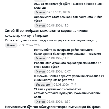
АҚШда масжидга ўт қўйган шахсга айблов эълон
қилинди
Жаҳон
07.08.2026, 09:29
Хиросимага атом бомбаси ташланганига 81 йил
тўлди
Жаҳон
06.08.2026, 14:01
Хитой 15 сентябрдан мамлакатга кириш ва чиқиш
қоидаларини кучайтиради
15 сентябрдан Хитой фуқаролари учун мамлакатдан чиқиш,
хорижликлар учун эса Хитойга кириш тартиби бўйича янги
Жаҳон
06.08.2026, 12:27
қоидалар кучга киради.
Ижтимоий тармоқлардан фойдаланадиган
болаларнинг баҳолари ёмонлашади – тадқиқот
Жаҳон
06.08.2026, 12:10
Россиянинг Украинага зарбалари оқибатида 17
киши ҳалок бўлди
Жаҳон
06.08.2026, 10:07
Жиззахда Gentra дарахтга урилиши оқибатида 21
ёшли блогер қиз вафот этди
Ўзбекистон
05.08.2026, 17:19
21 ёшли учувчи носоз самолётни
автомагистралга қўндириб, фожианинг олдини
олди
Жаҳон
05.08.2026, 16:59
Ногиронлиги бўлган абитуриентларга имтиҳонда 50 фоиз