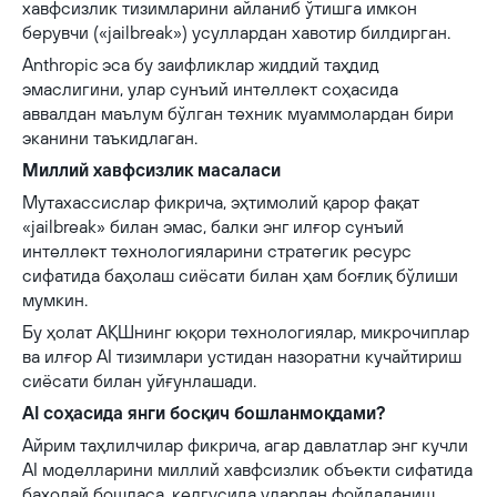
хавфсизлик тизимларини айланиб ўтишга имкон
берувчи («jailbreak») усуллардан хавотир билдирган.
Anthropic эса бу заифликлар жиддий таҳдид
эмаслигини, улар сунъий интеллект соҳасида
аввалдан маълум бўлган техник муаммолардан бири
эканини таъкидлаган.
Миллий хавфсизлик масаласи
Мутахассислар фикрича, эҳтимолий қарор фақат
«jailbreak» билан эмас, балки энг илғор сунъий
интеллект технологияларини стратегик ресурс
сифатида баҳолаш сиёсати билан ҳам боғлиқ бўлиши
мумкин.
Бу ҳолат АҚШнинг юқори технологиялар, микрочиплар
ва илғор AI тизимлари устидан назоратни кучайтириш
сиёсати билан уйғунлашади.
AI соҳасида янги босқич бошланмоқдами?
Айрим таҳлилчилар фикрича, агар давлатлар энг кучли
AI моделларини миллий хавфсизлик объекти сифатида
баҳолай бошласа, келгусида улардан фойдаланиш