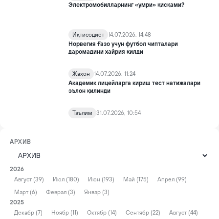
Электромобилларнинг «умри» қисқами?
Иқтисодиёт
14.07.2026, 14:48
Норвегия Ғазо учун футбол чипталари
даромадини хайрия қилди
Жаҳон
14.07.2026, 11:24
Академик лицейларга кириш тест натижалари
эълон қилинди
Таълим
31.07.2026, 10:54
АРХИВ
2026
Август (39)
Июл (180)
Июн (193)
Май (175)
Апрел (99)
Март (6)
Феврал (3)
Январ (3)
2025
Декабр (7)
Ноябр (11)
Октябр (14)
Сентябр (22)
Август (44)