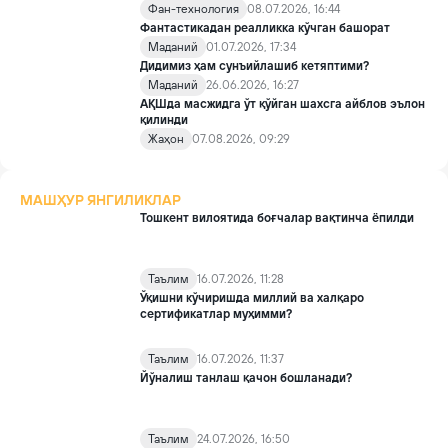
Фан-технология
08.07.2026, 16:44
Фантастикадан реалликка кўчган башорат
Маданий
01.07.2026, 17:34
Дидимиз ҳам сунъийлашиб кетяптими?
Маданий
26.06.2026, 16:27
АҚШда масжидга ўт қўйган шахсга айблов эълон
қилинди
Жаҳон
07.08.2026, 09:29
МАШҲУР ЯНГИЛИКЛАР
Тошкент вилоятида боғчалар вақтинча ёпилди
Таълим
16.07.2026, 11:28
Ўқишни кўчиришда миллий ва халқаро
сертификатлар муҳимми?
Таълим
16.07.2026, 11:37
Йўналиш танлаш қачон бошланади?
Таълим
24.07.2026, 16:50