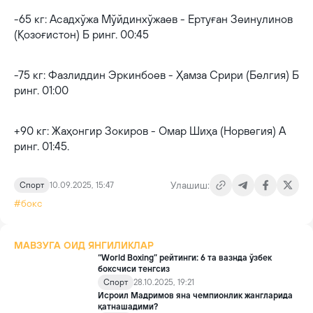
-65 кг: Асадхўжа Мўйдинхўжаев - Ертуған Зеинулинов
(Қозоғистон) Б ринг. 00:45
-75 кг: Фазлиддин Эркинбоев - Ҳамза Срири (Белгия) Б
ринг. 01:00
+90 кг: Жаҳонгир Зокиров - Омар Шиҳа (Норвегия) А
ринг. 01:45.
Улашиш:
Спорт
10.09.2025, 15:47
#бокс
МАВЗУГА ОИД ЯНГИЛИКЛАР
“World Boxing” рейтинги: 6 та вазнда ўзбек
боксчиси тенгсиз
Спорт
28.10.2025, 19:21
Исроил Мадримов яна чемпионлик жангларида
қатнашадими?