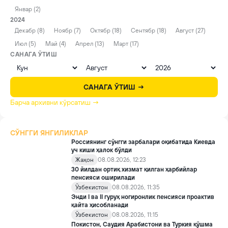
Январ (2)
2024
Декабр (8)
Ноябр (7)
Октябр (18)
Сентябр (18)
Август (27)
Июл (5)
Май (4)
Апрел (13)
Март (17)
САНАГА ЎТИШ
САНАГА ЎТИШ →
Барча архивни кўрсатиш →
СЎНГГИ ЯНГИЛИКЛАР
Россиянинг сўнгги зарбалари оқибатида Киевда
уч киши ҳалок бўлди
Жаҳон
08.08.2026, 12:23
30 йилдан ортиқ хизмат қилган ҳарбийлар
пенсияси оширилади
Ўзбекистон
08.08.2026, 11:35
Энди I ва II гуруҳ ногиронлик пенсияси проактив
қайта ҳисобланади
Ўзбекистон
08.08.2026, 11:15
Покистон, Саудия Арабистони ва Туркия қўшма