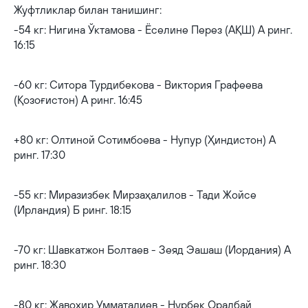
Жуфтликлар билан танишинг:
-54 кг: Нигина Ўктамова - Ёселине Перез (АҚШ) А ринг.
16:15
-60 кг: Ситора Турдибекова - Виктория Графеева
(Қозоғистон) А ринг. 16:45
+80 кг: Олтиной Сотимбоева - Нупур (Ҳиндистон) А
ринг. 17:30
-55 кг: Миразизбек Мирзаҳалилов - Тади Жойсе
(Ирландия) Б ринг. 18:15
-70 кг: Шавкатжон Болтаев - Зеяд Эашаш (Иордания) А
ринг. 18:30
-80 кг: Жавоҳир Умматалиев - Нурбек Оралбай