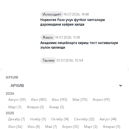
Иқтисодиёт
14.07.2026, 14:48
Норвегия Ғазо учун футбол чипталари
даромадини хайрия қилди
Жаҳон
14.07.2026, 11:24
Академик лицейларга кириш тест натижалари
эълон қилинди
Таълим
31.07.2026, 10:54
АРХИВ
2026
Август (39)
Июл (180)
Июн (193)
Май (175)
Апрел (99)
Март (7)
Феврал (3)
Январ (3)
2025
Декабр (7)
Ноябр (11)
Октябр (14)
Сентябр (22)
Август (44)
Июл (36)
Июн (8)
Май (7)
Апрел (10)
Март (3)
Феврал (11)