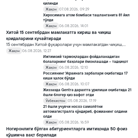
қилинди
Жаҳон
07.08.2026, 09:29
Хиросимага атом бомбаси ташланганига 81 йил
тўлди
Жаҳон
06.08.2026, 14:01
Хитой 15 сентябрдан мамлакатга кириш ва чиқиш
қоидаларини кучайтиради
15 сентябрдан Хитой фуқаролари учун мамлакатдан чиқиш,
хорижликлар учун эса Хитойга кириш тартиби бўйича янги
Жаҳон
06.08.2026, 12:27
қоидалар кучга киради.
Ижтимоий тармоқлардан фойдаланадиган
болаларнинг баҳолари ёмонлашади – тадқиқот
Жаҳон
06.08.2026, 12:10
Россиянинг Украинага зарбалари оқибатида 17
киши ҳалок бўлди
Жаҳон
06.08.2026, 10:07
Жиззахда Gentra дарахтга урилиши оқибатида 21
ёшли блогер қиз вафот этди
Ўзбекистон
05.08.2026, 17:19
21 ёшли учувчи носоз самолётни
автомагистралга қўндириб, фожианинг олдини
олди
Жаҳон
05.08.2026, 16:59
Ногиронлиги бўлган абитуриентларга имтиҳонда 50 фоиз
қўшимча вақт берилади