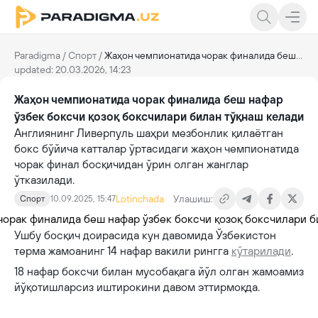
Paradigma
/
Спорт
/
Жаҳон чемпионатида чорак финалида беш нафар ўзбек боксчи қозоқ боксчилари билан тўқнаш келади
updated: 20.03.2026, 14:23
Жаҳон чемпионатида чорак финалида беш нафар
ўзбек боксчи қозоқ боксчилари билан тўқнаш келади
Англиянинг Ливерпуль шаҳри мезбонлик қилаётган
бокс бўйича катталар ўртасидаги жаҳон чемпионатида
чорак финал босқичидан ўрин олган жанглар
ўтказилади.
Lotinchada
Улашиш:
Спорт
10.09.2025, 15:47
Ушбу босқич доирасида кун давомида Ўзбекистон
терма жамоанинг 14 нафар вакили рингга
кўтарилади
.
18 нафар боксчи билан мусобақага йўл олган жамоамиз
йўқотишларсиз иштирокини давом эттирмоқда.