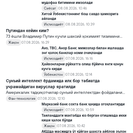
мудофаа битимини имзолади
Сиёсат
08.08.2026, 10:46
Хитой Ўзбекистоннинг бош савдо ҳамкорига
айланди
Иқтисодиёт
08.08.2026, 10:39
Путиндан кейин ким?
73 ёшли Владимир Путин кучли шахсий ҳокимият тизимини
яратди, аммо ундан кейин ким келиши ва ҳокимиятни
Жаҳон
07.08.2026, 16:29
топшириш механизми ҳали ноаниқ. Таҳлилчилар фикрича, бу
Avo, TBC, Анор Банк: мижозлар билан ишлашда
Кремлда ворислик жангига олиб келиши мумкин.
энг қолоқ банклар номи очиқланди
Иқтисодиёт
07.08.2026, 16:16
Ҳайвонларни рўйхатга олиш бўйича янги қонун
кучга кирди
Ўзбекистон
07.08.2026, 12:14
Сунъий интеллект ёрдамида илк бор табиатда
учрамайдиган вируслар яратилди
Америкалик тадқиқотчилар сунъий интеллектдан фойдаланиб
16 та вирус яратди. Бу кашфиёт янги ютуқларга умид уйғотиш
Фан-технология
07.08.2026, 12:10
билан бирга, ундан нотўғри мақсадда фойдаланиш борасидаги
Марказий банк сохта банк ҳақида огоҳлантирди
хавотирларни ҳам кучайтирмоқда.
Иқтисодиёт
07.08.2026, 10:59
Таиланддаги мактабда юз берган отишмада икки
киши ҳалок бўлди
Жаҳон
07.08.2026, 10:42
АҚШда масжидга ўт қўйган шахсга айблов эълон