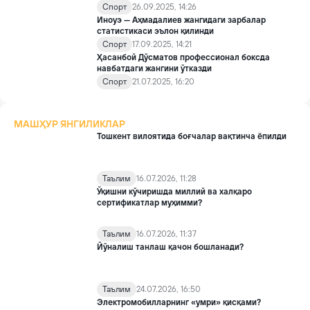
Спорт
26.09.2025, 14:26
Иноуэ — Аҳмадалиев жангидаги зарбалар
статистикаси эълон қилинди
Спорт
17.09.2025, 14:21
Ҳасанбой Дўсматов профессионал боксда
навбатдаги жангини ўтказди
Спорт
21.07.2025, 16:20
МАШҲУР ЯНГИЛИКЛАР
Тошкент вилоятида боғчалар вақтинча ёпилди
Таълим
16.07.2026, 11:28
Ўқишни кўчиришда миллий ва халқаро
сертификатлар муҳимми?
Таълим
16.07.2026, 11:37
Йўналиш танлаш қачон бошланади?
Таълим
24.07.2026, 16:50
Электромобилларнинг «умри» қисқами?