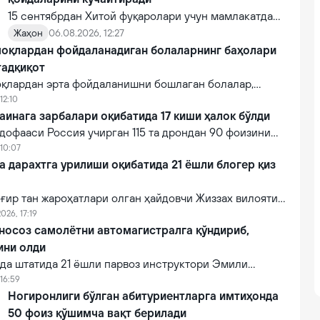
15 сентябрдан Хитой фуқаролари учун мамлакатдан
чиқиш, хорижликлар учун эса Хитойга кириш
Жаҳон
06.08.2026, 12:27
оқлардан фойдаланадиган болаларнинг баҳолари
тартиби бўйича янги қоидалар кучга киради.
тадқиқот
қлардан эрта фойдаланишни бошлаган болалар,
очган тенгдошларига қараганда мактабда кўпроқ
12:10
аинага зарбалари оқибатида 17 киши ҳалок бўлди
дофааси Россия учирган 115 та дрондан 90 фоизини
бироқ 24 та баллистик ракета ва 4 та “Сиркон” қанотли
 10:07
тасини ҳам тутиб қололмаган.
a дарахтга урилиши оқибатида 21 ёшли блогер қиз
ғир тан жароҳатлари олган ҳайдовчи Жиззах вилояти
масининг жонлантириш бўлимига ётқизилган. Бироқ
026, 17:19
онидан кўрсатилган тиббий муолажаларга
 носоз самолётни автомагистралга қўндириб,
фот этган.
ини олди
а штатида 21 ёшли парвоз инструктори Эмили
ли носозликка учраган енгил самолётни Интерстейт
16:59
алига муваффақиятли қўндириб, эҳтимолий йирик
Ногиронлиги бўлган абитуриентларга имтиҳонда
ни олди.
50 фоиз қўшимча вақт берилади