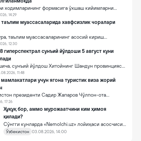
елгиланмоқда
ри ходимларининг формасига ўхшаш кийимларни
й этишга қарши чоралар кучайтирилмоқда. Бу
026, 14:29
лғитиш ва давлат органлари номидан ишончнинг
й таълим муассасаларида хавфсизлик чоралари
линишини олдини олишга қаратилган.
ўра, таълим муассасаларининг асосий кириш
рат-ўтказиш пунктлари (НЎП) ҳамда кириш-чиқишни
026, 12:30
 электрон тизимлар ўрнатилади.
 гиперспектрал сунъий йўлдоши 5 август куни
илади
ича, сунъий йўлдош Хитойнинг Шандун провинцияси
нида жойлашган денгиз старт платформасидан
.08.2026, 11:48
мпанияси томонидан Lampung-1 йўлдоши билан бирга
мамлакатлари учун ягона туристик виза жорий
и.
н
зистон президенти Садир Жапаров Чўлпон-ота
ўтган Марказий Осиё давлат раҳбарларининг
6, 17:26
увида маълум қилди.
Ҳуқуқ бор, аммо мурожаатчини ким ҳимоя
қилади?
Сўнгги кунларда «Nemolchi.uz» лойиҳаси асосчиси
ва жамоат фаоли Ирина Матвиенко билан боғлиқ
Ўзбекистон
03.08.2026, 14:00
воқеа жамоатчиликда кенг муҳокама қилинмоқда.