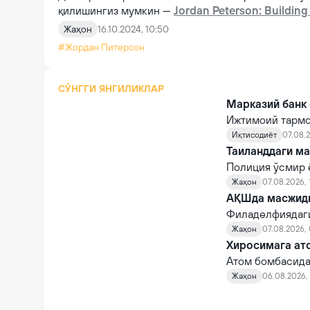
қилишингиз мумкин —
Jordan Peterson: Building
Жаҳон
16.10.2024, 10:50
#Жордан Питерсон
СЎНГГИ ЯНГИЛИКЛАР
Марказий банк 
Ижтимоий тармо
тарқалмоқда. Бу
Иқтисодиёт
07.08.2
Таиланддаги ма
Полиция ўсмир 
жонига қасд қи
Жаҳон
07.08.2026, 
АҚШда масжидга
Филаделфиядаги
масжид бўлгани
Жаҳон
07.08.2026,
Хиросимага ато
Атом бомбасида
Япония томонид
Жаҳон
06.08.2026, 
бораётганидан х