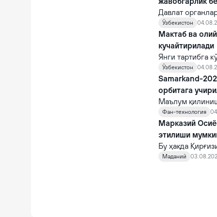
жавобгарлик б
Давлат органла
кийиш ёки жори
Ўзбекистон
04.08.2
фуқароларни ча
Мактаб ва оли
суиистеъмол қи
кучайтирилади
Янги тартибга к
жойларида назо
Ўзбекистон
04.08.2
назорат қилувчи
Samarkand-2028
орбитага учир
Маълум қилиниш
қирғоқлари яқи
Фан-технология
04
STAR.VISION ко
Марказий Осиё 
фазога учирилад
этилиши мумки
Бу ҳақда Қирғи
шаҳрида бўлиб 
Маданий
03.08.202
норасмий учраш