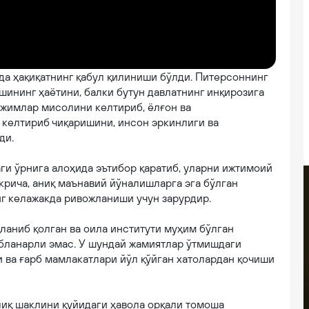
а ҳақиқатнинг қабул қилиниши бўлди. Питерсоннинг
шининг ҳаётини, балки бутун давлатнинг инқирозига
ежимлар мисолини келтириб, ёлғон ва
 келтириб чиқаришини, инсон эркинлиги ва
ди.
ги ўрнига алоҳида эътибор қаратиб, уларни ижтимоий
крича, аниқ маънавий йўналишларга эга бўлган
г келажакда ривожланиши учун зарурдир.
ланиб қолган ва оила институти муҳим бўлган
бланарли эмас. У шундай жамиятлар ўтмишдаги
 ва ғарб мамлакатлари йўл қўйган хатолардан қочиши
лиқ шаклини қуйидаги ҳавола орқали томоша