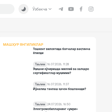
Ўзбекча
МАШҲУР ЯНГИЛИКЛАР
Тошкент вилоятида боғчалар вақтинча
ёпилди
Таълим
16.07.2026, 11:28
Ўқишни кўчиришда миллий ва халқаро
сертификатлар муҳимми?
Таълим
16.07.2026, 11:37
Йўналиш танлаш қачон бошланади?
Таълим
24.07.2026, 16:50
Электромобилларнинг «умри»