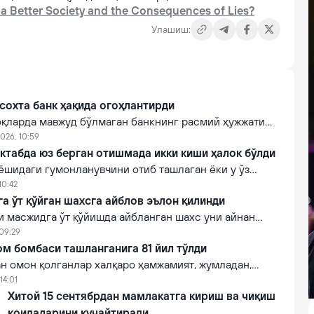
 a Better Society and the Consequences of Lies?
Улашиш:
сохта банк ҳақида огоҳлантирди
қларда мавжуд бўлмаган банкнинг расмий ҳужжати
нга нисбатан Марказий банк расман изоҳ берди.
026, 10:59
ктабда юз берган отишмада икки киши ҳалок бўлди
ёшидаги гумонланувчини отиб ташлаган ёки у ўз
лган бўлиши мумкинлиги тахмин қилинмоқда.
10:42
 ўт қўйган шахсга айблов эълон қилинди
 масжидга ўт қўйишда айбланган шахс уни айнан
 учун нишонга олгани маълум бўлди.
 09:29
м бомбаси ташланганига 81 йил тўлди
н омон қолганлар халқаро ҳамжамият, жумладан,
ан ядро қуролига эга бўлишга интилиш кучайиб
14:01
авотирда.
Хитой 15 сентябрдан мамлакатга кириш ва чиқиш
қоидаларини кучайтиради