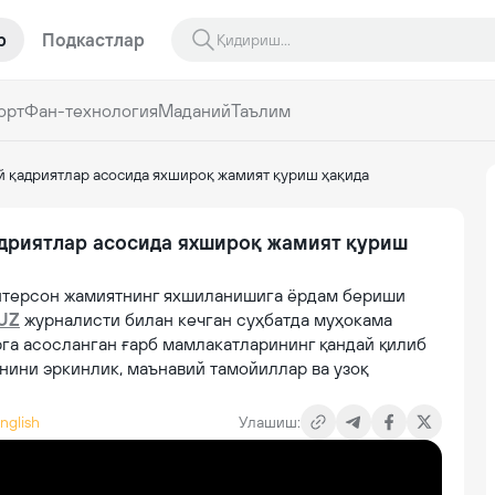
р
Подкастлар
орт
Фан-технология
Маданий
Таълим
 қадриятлар асосида яхшироқ жамият қуриш ҳақида
дриятлар асосида яхшироқ жамият қуриш
итерсон жамиятнинг яхшиланишига ёрдам бериши
UZ
журналисти билан кечган суҳбатда муҳокама
га асосланган ғарб мамлакатларининг қандай қилиб
нини эркинлик, маънавий тамойиллар ва узоқ
English
Улашиш: