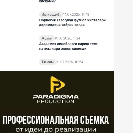
қисқами?
Иқтисодиёт
14.07.2026, 14:48
Норвегия Ғазо учун футбол чипталари
даромадини хайрия қилди
Жаҳон
14.07.2026, 11:24
Академик лицейларга кириш тест
натижалари эълон қилинди
Таълим
31.07.2026, 10:54