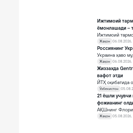
Ижтимоий тарм
ёмонлашади – 
Ижтимоий тармо
улғайгач ҳисоб 
Жаҳон
06.08.2026, 
қийналишади.
Россиянинг Укр
Украина ҳаво му
уриб туширган, 
Жаҳон
06.08.2026,
ракетадан бирор
Жиззахда Gentr
вафот этди
ЙТҲ оқибатида о
тиббиёт бирлаш
Ўзбекистон
05.08.2
шифокорлар том
21 ёшли учувчи
қарамасдан, у ва
фожианинг олд
АҚШнинг Флорид
Шелтон двигате
Жаҳон
05.08.2026, 
10 автомагистр
фожианинг олди