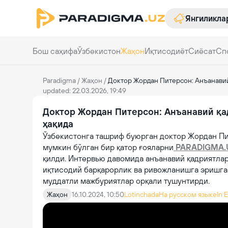
Янгиликла
Бош саҳифа
Ўзбекистон
Жаҳон
Иқтисодиёт
Сиёсат
Сп
Paradigma
/
Жаҳон
/
Доктор Жордан Питерсон: Анъанавий
updated: 22.03.2026, 19:49
Доктор Жордан Питерсон: Анъанавий қа
ҳақида
Ўзбекистонга ташриф буюрган доктор Жордан П
мумкин бўлган бир қатор ғояларни
PARADIGMA.
қилди. Интервью давомида анъанавий қадриятлар
иқтисодий барқарорлик ва ривожланишга эришга
муддатли мажбуриятлар орқали тушунтирди.
Жаҳон
16.10.2024, 10:50
Lotinchada
На русском языке
In 