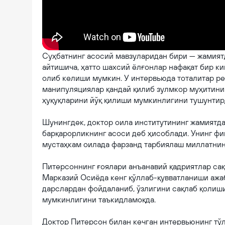
Суҳбатнинг асосий мавзуларидан бири — жамиятд
айтишича, ҳатто шахсий ёлғонлар нафақат бир ки
олиб келиши мумкин. У интервьюда тоталитар р
манипуляциялар қандай қилиб зулмкор муҳитини
ҳуқуқларини йўқ қилиши мумкинлигини тушунтир
Шунингдек, доктор оила институтининг жамиятда
барқарорликнинг асоси деб ҳисоблади. Унинг фи
мустаҳкам оилада фарзанд тарбиялаш миллатнин
Питерсоннинг ғоялари анъанавий қадриятлар сақ
Марказий Осиёда кенг қўллаб-қувватланиши ажа
дарслардан фойдаланиб, ўзлигини сақлаб қолиши
мумкинлигини таъкидламоқда.
Доктор Питерсон билан кечган интервьюнинг тў