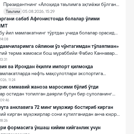
Президентнинг «Алоҳида таълимга эҳтиёжи бўлган
болаларни таълим ва ижтимоий хизматлар билан
Таълим
05.08.2026, 15:29
аргани сабаб Афғонистонда болалар ўлими
қамраб олиш тизимини такомиллаштириш бўйича
БМТ
қўшимча чора-тадбирлар тўғрисида»ги қарори
бу йил мамлакатнинг тўртдан учида болалар орасида
билан инклюзив таълим соҳасида қатор янги
атилаётганини қайд этган.
14:08
механизмлар жорий этилади.
дамчиларимга ойликни ўз чўнтагимдан тўлаяпман»
лий терма жамоаси бош мураббийи Фабио Каннаваро
нида ўзининг маоши ҳақида тарқалаётган
13:31
яна бир бор муносабат билдирди.
зия ва Ироқдан ёқилғи импорт қилмоқда
амлакатларда нефть маҳсулотлари экспортига
 этилгани сабабли Грузия, Ироқ ва бошқа
026, 11:24
виакеросин импорт қилиш йўлга қўйилди.
ирик оммавий жаноза маросими бўлиб ўтди
ар остидан топилган деярли бутун бир сулоланинг
тказилди. Жами 112 киши дафн этилди.
 09:46
ута анклавига 72 минг муҳожир бостириб кирган
ний кирган муҳожирлар сони кутилганидан анча юқори
пания ҳукумати 72 минг кишидан 70 минг нафари
18:26
ни тарк этганини маълум қилди.
ри формасига ўхшаш кийим кийганлик учун