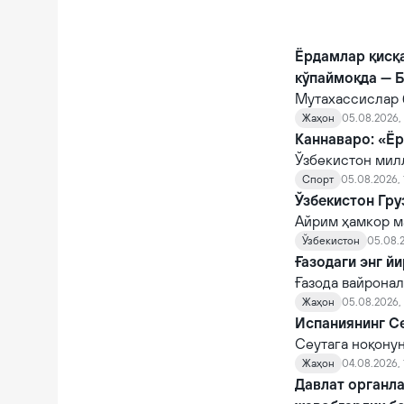
Ёрдамлар қисқ
кўпаймоқда — 
Мутахассислар 
кескин озиш куз
Жаҳон
05.08.2026, 
Каннаваро: «Ёр
Ўзбекистон мил
матбуот анжума
Спорт
05.08.2026, 
маълумотларга 
Ўзбекистон Гру
Айрим ҳамкор м
чекловлар жорий
Ўзбекистон
05.08.2
давлатлардан а
Ғазодаги энг й
Ғазода вайронал
дафн маросими ў
Жаҳон
05.08.2026,
Испаниянинг Се
Сеутага ноқону
бўлиб чиқди. Ис
Жаҳон
04.08.2026, 
аллақачон ҳудуд
Давлат органла