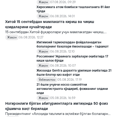
Жаҳон
07.08.2026, 09:29
Хиросимага атом бомбаси ташланганига 81 йил
тўлди
Жаҳон
06.08.2026, 14:01
Хитой 15 сентябрдан мамлакатга кириш ва чиқиш
қоидаларини кучайтиради
15 сентябрдан Хитой фуқаролари учун мамлакатдан чиқиш,
хорижликлар учун эса Хитойга кириш тартиби бўйича янги
Жаҳон
06.08.2026, 12:27
қоидалар кучга киради.
Ижтимоий тармоқлардан фойдаланадиган
болаларнинг баҳолари ёмонлашади – тадқиқот
Жаҳон
06.08.2026, 12:10
Россиянинг Украинага зарбалари оқибатида 17
киши ҳалок бўлди
Жаҳон
06.08.2026, 10:07
Жиззахда Gentra дарахтга урилиши оқибатида 21
ёшли блогер қиз вафот этди
Ўзбекистон
05.08.2026, 17:19
21 ёшли учувчи носоз самолётни
автомагистралга қўндириб, фожианинг олдини
олди
Жаҳон
05.08.2026, 16:59
Ногиронлиги бўлган абитуриентларга имтиҳонда 50 фоиз
қўшимча вақт берилади
Президентнинг «Алоҳида таълимга эҳтиёжи бўлган болаларни