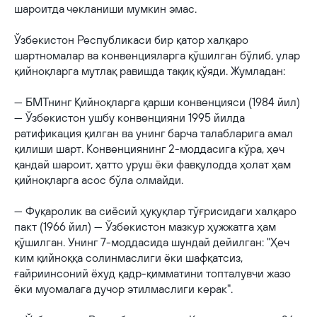
шароитда чекланиши мумкин эмас.
Ўзбекистон Республикаси бир қатор халқаро
шартномалар ва конвенцияларга қўшилган бўлиб, улар
қийноқларга мутлақ равишда тақиқ қўяди. Жумладан:
— БМТнинг Қийноқларга қарши конвенцияси (1984 йил)
— Ўзбекистон ушбу конвенцияни 1995 йилда
ратификация қилган ва унинг барча талабларига амал
қилиши шарт. Конвенциянинг 2-моддасига кўра, ҳеч
қандай шароит, ҳатто уруш ёки фавқулодда ҳолат ҳам
қийноқларга асос бўла олмайди.
— Фуқаролик ва сиёсий ҳуқуқлар тўғрисидаги халқаро
пакт (1966 йил) — Ўзбекистон мазкур ҳужжатга ҳам
қўшилган. Унинг 7-моддасида шундай дейилган: "Ҳеч
ким қийноққа солинмаслиги ёки шафқатсиз,
ғайриинсоний ёхуд қадр-қимматини топталувчи жазо
ёки муомалага дучор этилмаслиги керак".