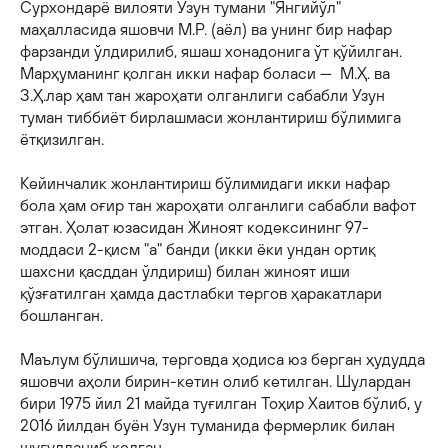
Сурхондарё вилояти Узун тумани "Янгийўл"
маҳалласида яшовчи М.Р. (аёл) ва унинг бир нафар
фарзанди ўлдирилиб, яшаш хонадонига ўт қўйилган.
Марҳуманинг қолган икки нафар боласи — М.Ҳ. ва
З.Ҳ.лар ҳам тан жароҳати олганлиги сабабли Узун
туман тиббиёт бирлашмаси жонлантириш бўлимига
ётқизилган.
Кейинчалик жонлантириш бўлимидаги икки нафар
бола ҳам оғир тан жароҳати олганлиги сабабли вафот
этган. Ҳолат юзасидан Жиноят кодексининг 97-
моддаси 2-қисм "а" банди (икки ёки ундан ортиқ
шахсни қасддан ўлдириш) билан жиноят иши
қўзғатилган ҳамда дастлабки тергов ҳаракатлари
бошланган.
Маълум бўлишича, терговда ҳодиса юз берган ҳудудда
яшовчи аҳоли бирин-кетин олиб кетилган. Шулардан
бири 1975 йил 21 майда туғилган Тоҳир Хаитов бўлиб, у
2016 йилдан буён Узун туманида фермерлик билан
шуғулланиб келган.