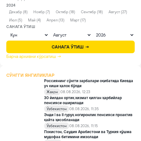
2024
Декабр (8)
Ноябр (7)
Октябр (18)
Сентябр (18)
Август (27)
Июл (5)
Май (4)
Апрел (13)
Март (17)
САНАГА ЎТИШ
САНАГА ЎТИШ →
Барча архивни кўрсатиш →
СЎНГГИ ЯНГИЛИКЛАР
Россиянинг сўнгги зарбалари оқибатида Киевда
уч киши ҳалок бўлди
Жаҳон
08.08.2026, 12:23
30 йилдан ортиқ хизмат қилган ҳарбийлар
пенсияси оширилади
Ўзбекистон
08.08.2026, 11:35
Энди I ва II гуруҳ ногиронлик пенсияси проактив
қайта ҳисобланади
Ўзбекистон
08.08.2026, 11:15
Покистон, Саудия Арабистони ва Туркия қўшма
мудофаа битимини имзолади