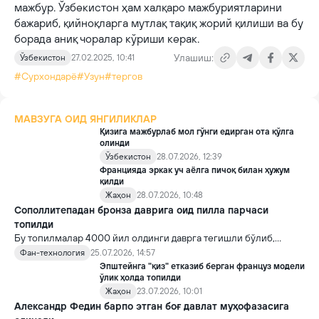
мажбур. Ўзбекистон ҳам халқаро мажбуриятларини
бажариб, қийноқларга мутлақ тақиқ жорий қилиши ва бу
борада аниқ чоралар кўриши керак.
Улашиш:
Ўзбекистон
27.02.2025, 10:41
#Сурхондарё
#Узун
#тергов
МАВЗУГА ОИД ЯНГИЛИКЛАР
Қизига мажбурлаб мол гўнги едирган ота қўлга
олинди
Ўзбекистон
28.07.2026, 12:39
Францияда эркак уч аёлга пичоқ билан ҳужум
қилди
Жаҳон
28.07.2026, 10:48
Сополлитепадан бронза даврига оид пилла парчаси
топилди
Бу топилмалар 4000 йил олдинги даврга тегишли бўлиб,
ҳозирча илм-фанга маълум бўлган энг қадимги хонаки ипак
Фан-технология
25.07.2026, 14:57
қурти пиллалари ҳисобланади.
Эпштейнга "қиз" етказиб берган француз модели
ўлик ҳолда топилди
Жаҳон
23.07.2026, 10:01
Александр Федин барпо этган боғ давлат муҳофазасига