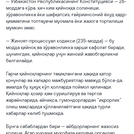
— Ўзбекистон Республикасининг Конституцияси — 26-
моддага кўра, ҳеч ким қийноққа солиниши,
зўравонликка ёки шафқатсиз, ғайриинсоний ёхуд қадр-
қимматини топтаувчи муомала ёки жазога тортилиши
мумкин эмас.
— Жиноят-процессуал кодекси (235-модда) — бу
модда қийноқ ва зўравонликка қарши кафолат беради,
шунингдек, қийноқлар учун жиноий жавобгарликни
белгилайди.
Гарчи қийноқларнинг тақиқлангани ҳақида қатор
қонунлар ва халқаро мажбуриятлар мавжуд бўлса-да,
амалда бу ҳуқуқ кўп ҳолларда поймол қилинади.
Қийноқлар ҳозир ҳам суриштирув ва тергов
жараёнларида, айниқса, гумондорлардан “иқрорлик”
олиш мақсадида қўлланилаётгани ҳақида турли
хабарлар келиб тушмоқда.
Бунга сабаблардан бири — айбдорларнинг жазосиз
қолиши. Агар ҳуқуқни муҳофаза қилувчи органлар