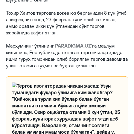
Тоҳир Хаитов терговга воқеа юз берганидан 8 кун ўтиб,
аниқроқ айтганда, 23 февраль куни олиб кетилган,
аммо орадан икки кун ўтганидан сўнг тергов
жараёнида вафот этган.
Марҳумнинг ўғлининг
PARADIGMA.UZ
'га маълум
қилишича, Республикадан келган терговчилар ҳамда
ишчи гуруҳ томонидан олиб борилган тергов давомида
унинг отасига туҳмат ва бўҳтон қилинган.
"Қийноқ ва турли хил йўллар билан бўлган
жиноятни отамнинг бўйнига қўйишмоқчи
бўлишди. Охир оқибатда отамни 2 кун ўтгач, 25
февраль куни юрак хуружидан вафот этди деб
кўрсатишди. Ваҳоланки, отамнинг соғлиғи
билан умуман муаммоси бўлмаган", дейди у.