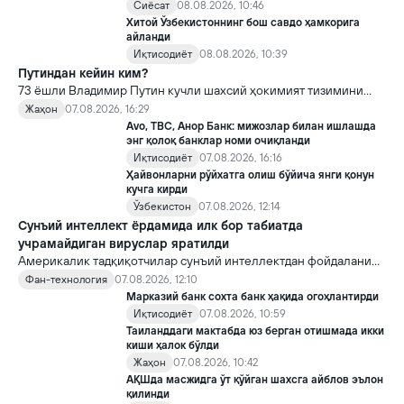
Сиёсат
08.08.2026, 10:46
Хитой Ўзбекистоннинг бош савдо ҳамкорига
айланди
Иқтисодиёт
08.08.2026, 10:39
Путиндан кейин ким?
73 ёшли Владимир Путин кучли шахсий ҳокимият тизимини
яратди, аммо ундан кейин ким келиши ва ҳокимиятни
Жаҳон
07.08.2026, 16:29
топшириш механизми ҳали ноаниқ. Таҳлилчилар фикрича, бу
Avo, TBC, Анор Банк: мижозлар билан ишлашда
Кремлда ворислик жангига олиб келиши мумкин.
энг қолоқ банклар номи очиқланди
Иқтисодиёт
07.08.2026, 16:16
Ҳайвонларни рўйхатга олиш бўйича янги қонун
кучга кирди
Ўзбекистон
07.08.2026, 12:14
Сунъий интеллект ёрдамида илк бор табиатда
учрамайдиган вируслар яратилди
Америкалик тадқиқотчилар сунъий интеллектдан фойдаланиб
16 та вирус яратди. Бу кашфиёт янги ютуқларга умид уйғотиш
Фан-технология
07.08.2026, 12:10
билан бирга, ундан нотўғри мақсадда фойдаланиш борасидаги
Марказий банк сохта банк ҳақида огоҳлантирди
хавотирларни ҳам кучайтирмоқда.
Иқтисодиёт
07.08.2026, 10:59
Таиланддаги мактабда юз берган отишмада икки
киши ҳалок бўлди
Жаҳон
07.08.2026, 10:42
АҚШда масжидга ўт қўйган шахсга айблов эълон
қилинди