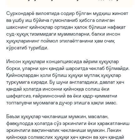
Сурхондарё вилоятида содир бўлган мудҳиш жиноят
ва ушбу иш бўйича гумонланиб ҳибсга олинган
шахснинг қийноқлар ортидан ҳалок бўлиши нафақат
суд-ҳуқуқ тизимидаги муаммоларни, балки инсон
ҳуқуқларининг поймол этилаётганини ҳам очиқ
кўрсатиб турибди.
Инсон ҳуқуқлари концепциясида айрим ҳуқуқлар
борки, уларни ҳеч қандай шароитда чеклаб бўлмайди.
Қийноқлардан ҳоли бўлиш ҳуқуқи мутлақ ҳуқуқлар
туркумига киради. Бу шуни англатадики, давлат ҳеч
қандай ҳолатда инсонни қийноққа солиш ёки
шафқатсиз, ғайриинсоний ва ёки қадр-қимматни
топталувчи муомалага дучор этишга ҳақли эмас.
Баъзи ҳуқуқлар чекланиши мумкин, масалан,
фавқулодда ҳолатда сўз эркинлиги ёки ҳаракатланиш
эркинлиги вақтинчалик чекланиши мумкин. Лекин
қийноққа солмаслик ҳуқуқи ҳеч қачон ва ҳеч қандай