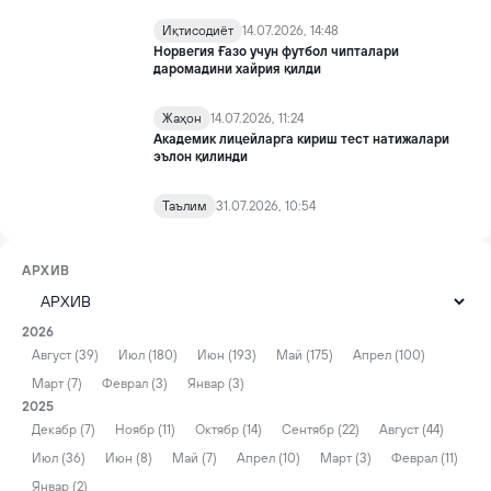
Иқтисодиёт
14.07.2026, 14:48
Норвегия Ғазо учун футбол чипталари
даромадини хайрия қилди
Жаҳон
14.07.2026, 11:24
Академик лицейларга кириш тест натижалари
эълон қилинди
Таълим
31.07.2026, 10:54
АРХИВ
2026
Август (39)
Июл (180)
Июн (193)
Май (175)
Апрел (100)
Март (7)
Феврал (3)
Январ (3)
2025
Декабр (7)
Ноябр (11)
Октябр (14)
Сентябр (22)
Август (44)
Июл (36)
Июн (8)
Май (7)
Апрел (10)
Март (3)
Феврал (11)
Январ (2)