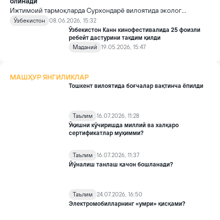
олинади
Ижтимоий тармоқларда Сурхондарё вилоятида эколог
Александр Федин томонидан барпо этилган боғ тақдири ҳамда
Ўзбекистон
08.06.2026, 15:32
унинг саломатлиги билан боғлиқ хабарлар кенг муҳокама
Ўзбекистон Канн кинофестивалида 25 фоизли
қилинганидан сўнг, мазкур масала Ўзбекистон Республикаси
ребейт дастурини тақдим қилди
Президенти Администрацияси ва унинг ҳузуридаги Экология
Маданий
19.05.2026, 15:47
ва иқлим ўзгариши миллий қўмитаси томонидан алоҳида
назоратга олинди.
МАШҲУР ЯНГИЛИКЛАР
Тошкент вилоятида боғчалар вақтинча ёпилди
Таълим
16.07.2026, 11:28
Ўқишни кўчиришда миллий ва халқаро
сертификатлар муҳимми?
Таълим
16.07.2026, 11:37
Йўналиш танлаш қачон бошланади?
Таълим
24.07.2026, 16:50
Электромобилларнинг «умри» қисқами?