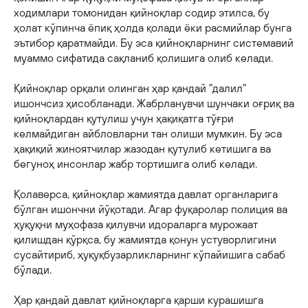
ходимлари томонидан қийноқлар содир этилса, бу
ҳолат кўпинча ёпиқ ҳолда қолади ёки расмийлар бунга
эътибор қаратмайди. Бу эса қийноқларнинг системавий
муаммо сифатида сақланиб қолишига олиб келади.
Қийноқлар орқали олинган ҳар қандай "далил"
ишончсиз ҳисобланади. Жабрланувчи шунчаки оғриқ ва
қийноқлардан қутулиш учун ҳақиқатга тўғри
келмайдиган айбловларни тан олиши мумкин. Бу эса
ҳақиқий жиноятчилар жазодан қутулиб кетишига ва
бегуноҳ инсонлар жабр тортишига олиб келади.
Қолаверса, қийноқлар жамиятда давлат органларига
бўлган ишончни йўқотади. Агар фуқаролар полиция ва
ҳуқуқни муҳофаза қилувчи идораларга мурожаат
қилишдан қўрқса, бу жамиятда қонун устуворлигини
сусайтириб, ҳуқуқбузарликларнинг кўпайишига сабаб
бўлади.
Ҳар қандай давлат қийноқларга қарши курашишга