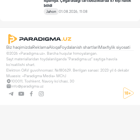
Ispaniya: Çegaradagi tartibsizliklarda 57 kişi halok
böldi
Jahon
01.08.2026, 11:08
Biz haqimizda
Reklama
Aloqa
Foydalanish shartlari
Maxfiylik siyosati
©2026 «Paradigma.uz». Barcha huqular himoyalangan.

Sayt materiallaridan foydalanilganda "Paradigma.uz" saytiga havola 
ko'rsatilishi shart.

Elektron OAV guvohnomasi: №180629. Berilgan sanasi: 2023 yil 6 dekabr

Muassis: «Paradigma Media» MChJ
100011, Toshkent, Navoiy ko'chasi, 30
info@paradigma.uz