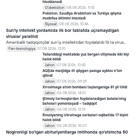
hisoblanadi
Oʻzbekiston
08.08.2026, 11:15
Pokiston, Saudiya Arabistoni va Turkiya qöşma
mudofaa bitimini imzoladi
Siyosat
08.08.2026, 10:46
Sun’iy intellekt yordamida ilk bor tabiatda uçramaydigan
viruslar yaratildi
Amerikalik tadqiqotçilar sun’iy intellektdan foydalanib 16 ta virus
yaratdi. Bu kaşfiyot yangi yutuqlarga umid uyğotiş bilan birga,
Fan-texnologiya
07.08.2026, 12:10
undan notöğri maqsadda foydalaniliş borasidagi xavotirlarni ham
Tailanddagi maktabda yuz bergan otişmada ikki kişi
kuçaytirmoqda.
halok böldi
Jahon
07.08.2026, 10:42
AQŞda masjidga öt qöygan şaxsga ayblov e’lon
qilindi
Jahon
07.08.2026, 09:29
Xirosimaga atom bombasi taşlanganiga 81 yil töldi
Jahon
06.08.2026, 14:01
Ijtimoiy tarmoqlardan foydalanadigan bolalarning
baholari yomonlaşadi – tadqiqot
Jahon
06.08.2026, 12:10
Rossiyaning Ukrainaga zarbalari oqibatida 17 kişini
halok böldi
Jahon
06.08.2026, 10:07
Nogironligi bo‘lgan abituriyentlarga imtihonda qo‘shimcha 50