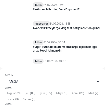
Ta'lim
24.07.2026, 16:50
Elektromobillarning "umri" qisqami?
Iqtisodiyot
14.07.2026, 14:48
Akademik litseylarga kiriş test natijalari e'lon qilindi
Ta'lim
31.07.2026, 10:54
Yuqori kurs talabalari maktablarga diplomsiz işga
ariza topşirişi mumkin
Ta'lim
01.08.2026, 10:37
ARXIV
2026
Avgust (21)
Iyul (113)
Iyun (109)
May (70)
Aprel (26)
Mart (2)
Fevral (3)
Yanvar (3)
2025