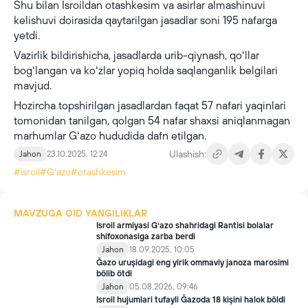
Shu bilan Isroildan otashkesim va asirlar almashinuvi
kelishuvi doirasida qaytarilgan jasadlar soni 195 nafarga
yetdi.
Vazirlik bildirishicha, jasadlarda urib-qiynash, qoʻllar
bogʻlangan va koʻzlar yopiq holda saqlanganlik belgilari
mavjud.
Hozircha topshirilgan jasadlardan faqat 57 nafari yaqinlari
tomonidan tanilgan, qolgan 54 nafar shaxsi aniqlanmagan
marhumlar Gʻazo hududida dafn etilgan.
Ulashish:
Jahon
23.10.2025, 12:24
#isroil
#Gʻazo
#otashkesim
MAVZUGA OID YANGILIKLAR
Isroil armiyasi Gʻazo shahridagi Rantisi bolalar
shifoxonasiga zarba berdi
Jahon
18.09.2025, 10:05
Ğazo uruşidagi eng yirik ommaviy janoza marosimi
bölib ötdi
Jahon
05.08.2026, 09:46
Isroil hujumlari tufayli Ğazoda 18 kişini halok böldi