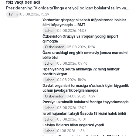
foiz vaqt beriladi
Prezidentning "Alohida ta’limga ehtiyoji bo‘lgan bolalarni ta’lim va
ijtimoiy xizmatlar bilan qamrab olish tizimini takomillashtirish
Ta'lim
05.08.2026, 15:29
bo‘yicha qo‘shimcha chora-tadbirlar to‘g‘risida"gi qarori bilan
Yordamlar qisqargani sabab Afğonistonda bolalar
inklyuziv ta’lim sohasida qator yangi mexanizmlar joriy etilmoqda.
ölimi köpaymoqda — BMT
Jahon
05.08.2026, 14:08
Özbekiston Gruziya va Iroqdan yoqilği import
qilmoqda
Oʻzbekiston
05.08.2026, 11:24
Ğazo uruşidagi eng yirik ommaviy janoza marosimi
bölib ötdi
Jahon
05.08.2026, 09:46
Ispaniyaning Seuta anklaviga 72 ming muhojir
bostirib kirgan
Jahon
04.08.2026, 18:26
Davlat organlari formasiga o‘xshash kiyim kiyganlik
uchun javobgarlik belgilanmoqda
Oʻzbekiston
04.08.2026, 14:29
Rossiya ukrainalik bolalarni frontga tayyorlamoqda
Jahon
03.08.2026, 12:02
Isroil hujumlari tufayli Ğazoda 18 kişini halok böldi
Jahon
03.08.2026, 10:01
Latviya Belarus bilan çegarasi yopdi
Jahon
01.08.2026, 11:36