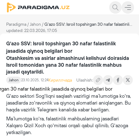
Paradigma
/
Jahon
/
Gʻazo SSV: Isroil topshirgan 30 nafar falastinlik jasadida qiynoq belgilari bor
updated: 22.03.2026, 17:05
Gʻazo SSV: Isroil topshirgan 30 nafar falastinlik
jasadida qiynoq belgilari bor
Otashkesim va asirlar almashinuvi kelishuvi doirasida
Isroil tomonidan yana 30 nafar falastinlik mahbus
jasadi qaytarildi.
Кириллчада
Ulashish:
Jahon
23.10.2025, 12:24
Gʻazo sektori Sogʻliqni saqlash vazirligi maʼlumotiga koʻra,
jasadlarda zoʻravonlik va qiynoq alomatlari aniqlangan. Bu
haqda vazirlik Telegram kanalida xabar berilgan.
Maʼlumotga koʻra, falastinlik mahbuslarning jasadlari
Xalqaro Qizil Xoch qoʻmitasi orqali qabul qilinib, Gʻazoga
yetkazilgan.