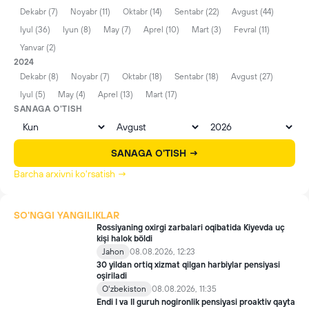
Dekabr (7)
Noyabr (11)
Oktabr (14)
Sentabr (22)
Avgust (44)
Iyul (36)
Iyun (8)
May (7)
Aprel (10)
Mart (3)
Fevral (11)
Yanvar (2)
2024
Dekabr (8)
Noyabr (7)
Oktabr (18)
Sentabr (18)
Avgust (27)
Iyul (5)
May (4)
Aprel (13)
Mart (17)
SANAGA O'TISH
SANAGA O'TISH →
Barcha arxivni ko'rsatish →
SO'NGGI YANGILIKLAR
Rossiyaning oxirgi zarbalari oqibatida Kiyevda uç
kişi halok böldi
Jahon
08.08.2026, 12:23
30 yildan ortiq xizmat qilgan harbiylar pensiyasi
oşiriladi
Oʻzbekiston
08.08.2026, 11:35
Endi I va II guruh nogironlik pensiyasi proaktiv qayta