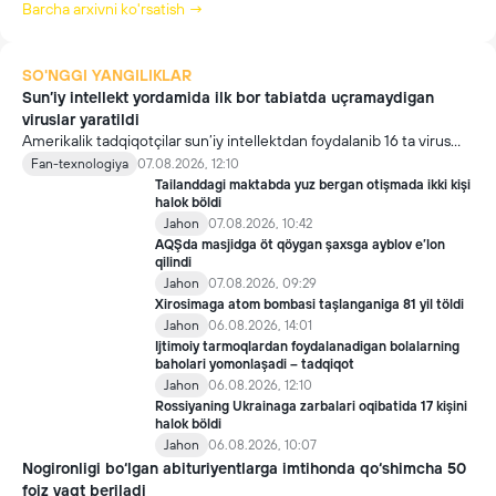
Barcha arxivni ko'rsatish →
SO'NGGI YANGILIKLAR
Sun’iy intellekt yordamida ilk bor tabiatda uçramaydigan
viruslar yaratildi
Amerikalik tadqiqotçilar sun’iy intellektdan foydalanib 16 ta virus
yaratdi. Bu kaşfiyot yangi yutuqlarga umid uyğotiş bilan birga,
Fan-texnologiya
07.08.2026, 12:10
undan notöğri maqsadda foydalaniliş borasidagi xavotirlarni ham
Tailanddagi maktabda yuz bergan otişmada ikki kişi
kuçaytirmoqda.
halok böldi
Jahon
07.08.2026, 10:42
AQŞda masjidga öt qöygan şaxsga ayblov e’lon
qilindi
Jahon
07.08.2026, 09:29
Xirosimaga atom bombasi taşlanganiga 81 yil töldi
Jahon
06.08.2026, 14:01
Ijtimoiy tarmoqlardan foydalanadigan bolalarning
baholari yomonlaşadi – tadqiqot
Jahon
06.08.2026, 12:10
Rossiyaning Ukrainaga zarbalari oqibatida 17 kişini
halok böldi
Jahon
06.08.2026, 10:07
Nogironligi bo‘lgan abituriyentlarga imtihonda qo‘shimcha 50
foiz vaqt beriladi