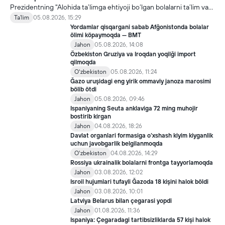
Prezidentning "Alohida ta’limga ehtiyoji bo‘lgan bolalarni ta’lim va
ijtimoiy xizmatlar bilan qamrab olish tizimini takomillashtirish
Ta'lim
05.08.2026, 15:29
bo‘yicha qo‘shimcha chora-tadbirlar to‘g‘risida"gi qarori bilan
Yordamlar qisqargani sabab Afğonistonda bolalar
inklyuziv ta’lim sohasida qator yangi mexanizmlar joriy etilmoqda.
ölimi köpaymoqda — BMT
Jahon
05.08.2026, 14:08
Özbekiston Gruziya va Iroqdan yoqilği import
qilmoqda
Oʻzbekiston
05.08.2026, 11:24
Ğazo uruşidagi eng yirik ommaviy janoza marosimi
bölib ötdi
Jahon
05.08.2026, 09:46
Ispaniyaning Seuta anklaviga 72 ming muhojir
bostirib kirgan
Jahon
04.08.2026, 18:26
Davlat organlari formasiga o‘xshash kiyim kiyganlik
uchun javobgarlik belgilanmoqda
Oʻzbekiston
04.08.2026, 14:29
Rossiya ukrainalik bolalarni frontga tayyorlamoqda
Jahon
03.08.2026, 12:02
Isroil hujumlari tufayli Ğazoda 18 kişini halok böldi
Jahon
03.08.2026, 10:01
Latviya Belarus bilan çegarasi yopdi
Jahon
01.08.2026, 11:36
Ispaniya: Çegaradagi tartibsizliklarda 57 kişi halok