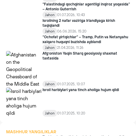
“Falastindagi qochqinlar agentligi inqiroz yoqasida”
– Antonio Guterrish
Jahon
01.07.2026, 10:43
Isroilning 2 nafar vaziriga Irlandiyaga kirish
taqiqlandi
Jahon
06.06.2026, 15:20
“Ochofat yirtqichlar” – Tramp, Putin va Netanyahu
xalqaro huquqni buzishda ayblandi
Jahon
21.04.2026, 11:26
Afgʻoniston Yaqin Sharq geosiyosiy shaxmat
taxtasida
Jahon
01.07.2025, 13:07
Isroil harbiylari yana tinch aholiga hujum qildi
Jahon
01.07.2025, 10:20
MASHHUR YANGILIKLAR