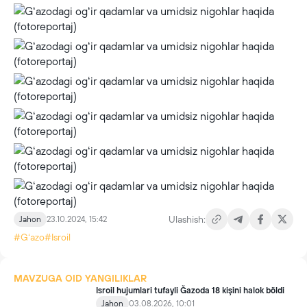
Ulashish:
Jahon
23.10.2024, 15:42
#Gʻazo
#Isroil
MAVZUGA OID YANGILIKLAR
Isroil hujumlari tufayli Ğazoda 18 kişini halok böldi
Jahon
03.08.2026, 10:01