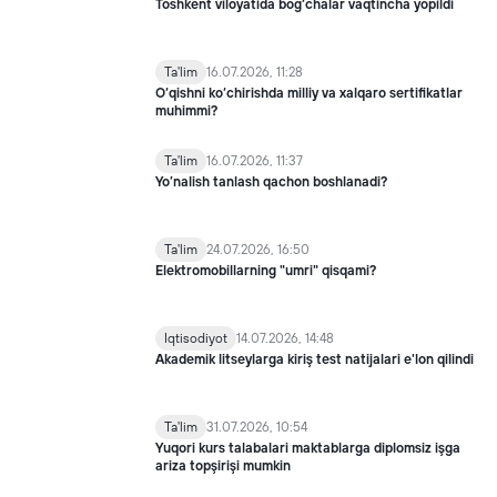
Toshkent viloyatida bog‘chalar vaqtincha yopildi
Ta'lim
16.07.2026, 11:28
O‘qishni ko‘chirishda milliy va xalqaro sertifikatlar
muhimmi?
Ta'lim
16.07.2026, 11:37
Yo’nalish tanlash qachon boshlanadi?
Ta'lim
24.07.2026, 16:50
Elektromobillarning "umri" qisqami?
Iqtisodiyot
14.07.2026, 14:48
Akademik litseylarga kiriş test natijalari e'lon qilindi
Ta'lim
31.07.2026, 10:54
Yuqori kurs talabalari maktablarga diplomsiz işga
ariza topşirişi mumkin