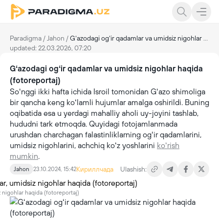
Paradigma
/
Jahon
/
Gʻazodagi ogʻir qadamlar va umidsiz nigohlar haqida (fotoreportaj)
updated: 22.03.2026, 07:20
Gʻazodagi ogʻir qadamlar va umidsiz nigohlar haqida
(fotoreportaj)
Soʻnggi ikki hafta ichida Isroil tomonidan Gʻazo shimoliga
bir qancha keng koʻlamli hujumlar amalga oshirildi. Buning
oqibatida esa u yerdagi mahalliy aholi uy-joyini tashlab,
hududni tark etmoqda. Quyidagi fotojamlanmada
urushdan charchagan falastinliklarning ogʻir qadamlarini,
umidsiz nigohlarini, achchiq koʻz yoshlarini
koʻrish
mumkin
.
Кириллчада
Ulashish:
Jahon
23.10.2024, 15:42
 nigohlar haqida (fotoreportaj)