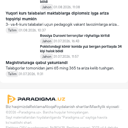
böldi
Jahon
01.08.2026, 11:08
Yuqori kurs talabalari maktablarga diplomsiz işga ariza
topşirişi mumkin
3- va 4-kurs talabalari uçun pedagogik vakant lavozimlarga ariza
topşirish yanada soddalaştirildi.
Ta'lim
01.08.2026, 10:37
Rossiya Durovni terrorçilar röyhatiga kiritdi
Jahon
31.07.2026, 16:43
Pokistondagi kömir konida yuz bergan portlaşda 34
kişi halok böldi
Jahon
31.07.2026, 11:57
Magistraturaga qabul yakunlandi
Talabgorlar tomonidan jami 65 ming 365 ta ariza kelib tushgan.
Ta'lim
31.07.2026, 11:31
Biz haqimizda
Reklama
Aloqa
Foydalanish shartlari
Maxfiylik siyosati
©2026 «Paradigma.uz». Barcha huqular himoyalangan.

Sayt materiallaridan foydalanilganda "Paradigma.uz" saytiga havola 
ko'rsatilishi shart.

Elektron OAV guvohnomasi: №180629. Berilgan sanasi: 2023 yil 6 dekabr
