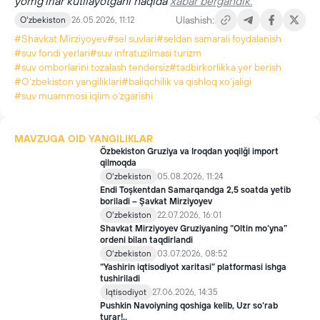
yomg‘irlar kutilayotgani haqida
xabar bergandik.
Ulashish:
Oʻzbekiston
26.05.2026, 11:12
#Shavkat Mirziyoyev
#sel suvlari
#seldan samarali foydalanish
#suv fondi yerlari
#suv infratuzilmasi turizm
#suv omborlarini tozalash tendersiz
#tadbirkorlikka yer berish
#Oʻzbekiston yangiliklari
#baliqchilik va qishloq xoʻjaligi
#suv muammosi iqlim oʻzgarishi
MAVZUGA OID YANGILIKLAR
Özbekiston Gruziya va Iroqdan yoqilği import
qilmoqda
Oʻzbekiston
05.08.2026, 11:24
Endi Toşkentdan Samarqandga 2,5 soatda yetib
boriladi – Şavkat Mirziyoyev
Oʻzbekiston
22.07.2026, 16:01
Shavkat Mirziyoyev Gruziyaning “Oltin mo‘yna”
ordeni bilan taqdirlandi
Oʻzbekiston
03.07.2026, 08:52
“Yashirin iqtisodiyot xaritasi” platformasi ishga
tushiriladi
Iqtisodiyot
27.06.2026, 14:35
Pushkin Navoiyning qoshiga kelib, Uzr so‘rab
turar!..