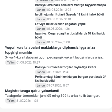
Oʻzbekiston
04.08.2026, 14:29
Rossiya ukrainalik bolalarni frontga tayyorlamoqda
Jahon
03.08.2026, 12:02
Isroil hujumlari tufayli Ğazoda 18 kişini halok böldi
Jahon
03.08.2026, 10:01
Latviya Belarus bilan çegarasi yopdi
Jahon
01.08.2026, 11:36
Ispaniya: Çegaradagi tartibsizliklarda 57 kişi halok
böldi
Jahon
01.08.2026, 11:08
Yuqori kurs talabalari maktablarga diplomsiz işga ariza
topşirişi mumkin
3- va 4-kurs talabalari uçun pedagogik vakant lavozimlarga ariza
topşirish yanada soddalaştirildi.
Ta'lim
01.08.2026, 10:37
Rossiya Durovni terrorçilar röyhatiga kiritdi
Jahon
31.07.2026, 16:43
Pokistondagi kömir konida yuz bergan portlaşda 34
kişi halok böldi
Jahon
31.07.2026, 11:57
Magistraturaga qabul yakunlandi
Talabgorlar tomonidan jami 65 ming 365 ta ariza kelib tushgan.
Ta'lim
31.07.2026, 11:31