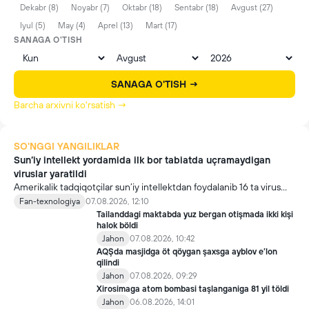
Dekabr (8)
Noyabr (7)
Oktabr (18)
Sentabr (18)
Avgust (27)
Iyul (5)
May (4)
Aprel (13)
Mart (17)
SANAGA O'TISH
SANAGA O'TISH →
Barcha arxivni ko'rsatish →
SO'NGGI YANGILIKLAR
Sun’iy intellekt yordamida ilk bor tabiatda uçramaydigan
viruslar yaratildi
Amerikalik tadqiqotçilar sun’iy intellektdan foydalanib 16 ta virus
yaratdi. Bu kaşfiyot yangi yutuqlarga umid uyğotiş bilan birga,
Fan-texnologiya
07.08.2026, 12:10
undan notöğri maqsadda foydalaniliş borasidagi xavotirlarni ham
Tailanddagi maktabda yuz bergan otişmada ikki kişi
kuçaytirmoqda.
halok böldi
Jahon
07.08.2026, 10:42
AQŞda masjidga öt qöygan şaxsga ayblov e’lon
qilindi
Jahon
07.08.2026, 09:29
Xirosimaga atom bombasi taşlanganiga 81 yil töldi
Jahon
06.08.2026, 14:01