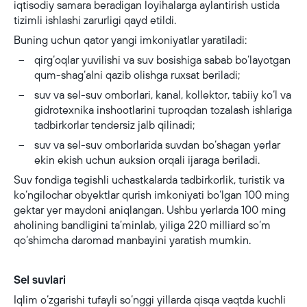
iqtisodiy samara beradigan loyihalarga aylantirish ustida
tizimli ishlashi zarurligi qayd etildi.
Buning uchun qator yangi imkoniyatlar yaratiladi:
qirg‘oqlar yuvilishi va suv bosishiga sabab bo‘layotgan
qum-shag‘alni qazib olishga ruxsat beriladi;
suv va sel-suv omborlari, kanal, kollektor, tabiiy ko‘l va
gidrotexnika inshootlarini tuproqdan tozalash ishlariga
tadbirkorlar tendersiz jalb qilinadi;
suv va sel-suv omborlarida suvdan bo‘shagan yerlar
ekin ekish uchun auksion orqali ijaraga beriladi.
Suv fondiga tegishli uchastkalarda tadbirkorlik, turistik va
ko‘ngilochar obyektlar qurish imkoniyati bo‘lgan 100 ming
gektar yer maydoni aniqlangan. Ushbu yerlarda 100 ming
aholining bandligini ta’minlab, yiliga 220 milliard so‘m
qo‘shimcha daromad manbayini yaratish mumkin.
Sel suvlari
Iqlim o‘zgarishi tufayli so‘nggi yillarda qisqa vaqtda kuchli