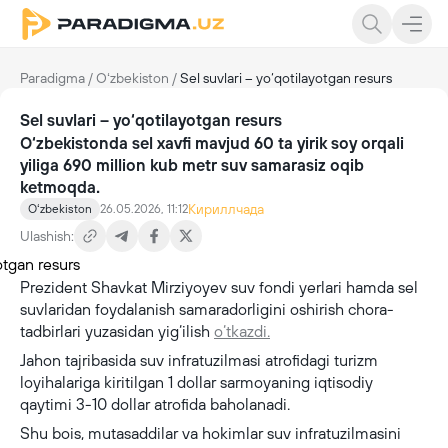
Paradigma
/
Oʻzbekiston
/
Sel suvlari – yo‘qotilayotgan resurs
Sel suvlari – yo‘qotilayotgan resurs
O‘zbekistonda sel xavfi mavjud 60 ta yirik soy orqali
yiliga 690 million kub metr suv samarasiz oqib
ketmoqda.
Кириллчада
Oʻzbekiston
26.05.2026, 11:12
Ulashish:
Prezident Shavkat Mirziyoyev suv fondi yerlari hamda sel
suvlaridan foydalanish samaradorligini oshirish chora-
tadbirlari yuzasidan yig‘ilish
o‘tkazdi.
Jahon tajribasida suv infratuzilmasi atrofidagi turizm
loyihalariga kiritilgan 1 dollar sarmoyaning iqtisodiy
qaytimi 3-10 dollar atrofida baholanadi.
Shu bois, mutasaddilar va hokimlar suv infratuzilmasini