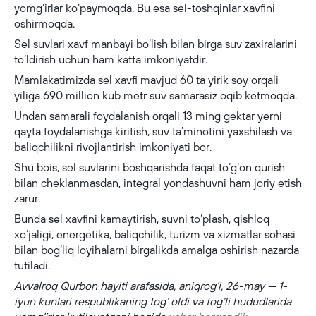
yomg‘irlar ko‘paymoqda. Bu esa sel-toshqinlar xavfini
oshirmoqda.
Sel suvlari xavf manbayi bo‘lish bilan birga suv zaxiralarini
to‘ldirish uchun ham katta imkoniyatdir.
Mamlakatimizda sel xavfi mavjud 60 ta yirik soy orqali
yiliga 690 million kub metr suv samarasiz oqib ketmoqda.
Undan samarali foydalanish orqali 13 ming gektar yerni
qayta foydalanishga kiritish, suv ta’minotini yaxshilash va
baliqchilikni rivojlantirish imkoniyati bor.
Shu bois, sel suvlarini boshqarishda faqat to‘g‘on qurish
bilan cheklanmasdan, integral yondashuvni ham joriy etish
zarur.
Bunda sel xavfini kamaytirish, suvni to‘plash, qishloq
xo‘jaligi, energetika, baliqchilik, turizm va xizmatlar sohasi
bilan bog‘liq loyihalarni birgalikda amalga oshirish nazarda
tutiladi.
Avvalroq Qurbon hayiti arafasida, aniqrog‘i, 26-may — 1-
iyun kunlari respublikaning tog‘ oldi va tog‘li hududlarida