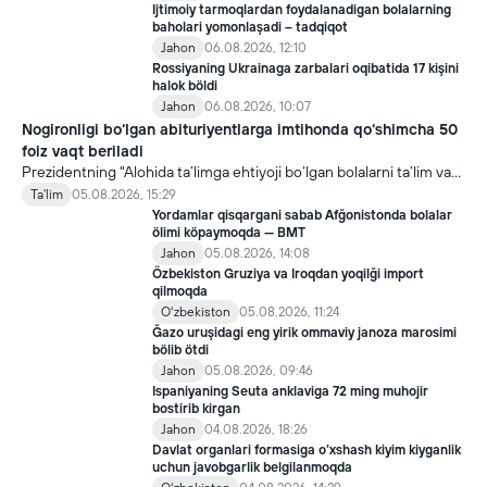
Ijtimoiy tarmoqlardan foydalanadigan bolalarning
baholari yomonlaşadi – tadqiqot
Jahon
06.08.2026, 12:10
Rossiyaning Ukrainaga zarbalari oqibatida 17 kişini
halok böldi
Jahon
06.08.2026, 10:07
Nogironligi bo‘lgan abituriyentlarga imtihonda qo‘shimcha 50
foiz vaqt beriladi
Prezidentning "Alohida ta’limga ehtiyoji bo‘lgan bolalarni ta’lim va
ijtimoiy xizmatlar bilan qamrab olish tizimini takomillashtirish
Ta'lim
05.08.2026, 15:29
bo‘yicha qo‘shimcha chora-tadbirlar to‘g‘risida"gi qarori bilan
Yordamlar qisqargani sabab Afğonistonda bolalar
inklyuziv ta’lim sohasida qator yangi mexanizmlar joriy etilmoqda.
ölimi köpaymoqda — BMT
Jahon
05.08.2026, 14:08
Özbekiston Gruziya va Iroqdan yoqilği import
qilmoqda
Oʻzbekiston
05.08.2026, 11:24
Ğazo uruşidagi eng yirik ommaviy janoza marosimi
bölib ötdi
Jahon
05.08.2026, 09:46
Ispaniyaning Seuta anklaviga 72 ming muhojir
bostirib kirgan
Jahon
04.08.2026, 18:26
Davlat organlari formasiga o‘xshash kiyim kiyganlik
uchun javobgarlik belgilanmoqda