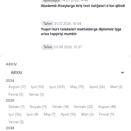
Iqtisodiyot
14.07.2026, 14:48
Akademik litseylarga kiriş test natijalari e'lon qilindi
Ta'lim
31.07.2026, 10:54
Yuqori kurs talabalari maktablarga diplomsiz işga
ariza topşirişi mumkin
Ta'lim
01.08.2026, 10:37
ARXIV
2026
Avgust (17)
Iyul (113)
Iyun (109)
May (70)
Aprel (26)
Mart (2)
Fevral (3)
Yanvar (3)
2025
Dekabr (7)
Noyabr (11)
Oktabr (14)
Sentabr (22)
Avgust (44)
Iyul (36)
Iyun (8)
May (7)
Aprel (10)
Mart (3)
Fevral (11)
Yanvar (2)
2024