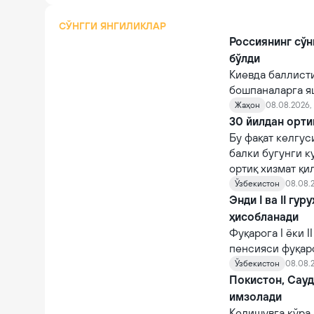
СЎНГГИ ЯНГИЛИКЛАР
Россиянинг сўн
бўлди
Киевда баллист
бошпаналарга я
Жаҳон
08.08.2026, 
30 йилдан орти
Бу фақат келгус
балки бугунги к
ортиқ хизмат қи
Ўзбекистон
08.08.2
Энди I ва II гу
ҳисобланади
Фуқарога I ёки 
пенсияси фуқар
тайинланади.
Ўзбекистон
08.08.2
Покистон, Сау
имзолади
Келишувга кўра,