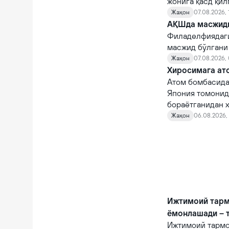
жонига қасд қи
Жаҳон
07.08.2026, 
АҚШда масжидга
Филаделфиядаги
масжид бўлгани
Жаҳон
07.08.2026,
Хиросимага ато
Атом бомбасида
Япония томонид
бораётганидан х
Жаҳон
06.08.2026, 
Ижтимоий тарм
ёмонлашади – 
Ижтимоий тармо