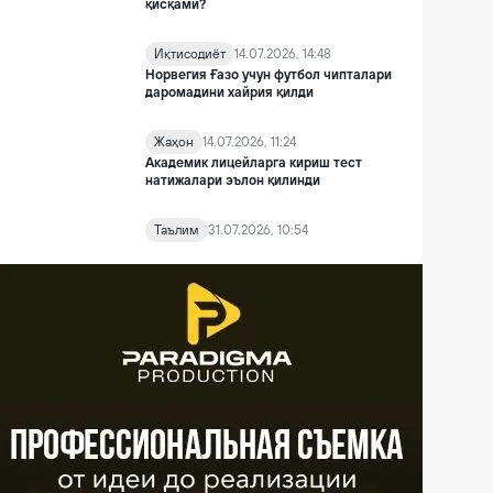
қисқами?
Иқтисодиёт
14.07.2026, 14:48
Норвегия Ғазо учун футбол чипталари
даромадини хайрия қилди
Жаҳон
14.07.2026, 11:24
Академик лицейларга кириш тест
натижалари эълон қилинди
Таълим
31.07.2026, 10:54