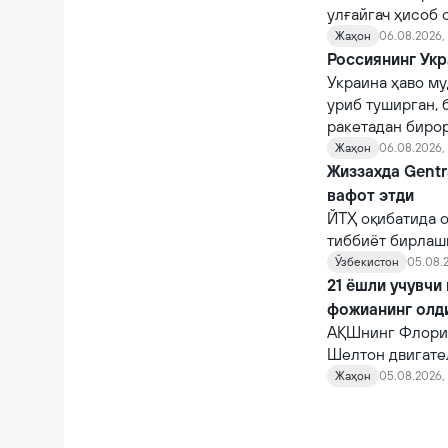
улғайгач ҳисоб 
қийналишади.
Жаҳон
06.08.2026, 
Россиянинг Укр
Украина ҳаво му
уриб туширган, 
ракетадан бирор
Жаҳон
06.08.2026,
Жиззахда Gentr
вафот этди
ЙТҲ оқибатида о
тиббиёт бирлаш
шифокорлар том
Ўзбекистон
05.08.2
қарамасдан, у ва
21 ёшли учувчи
фожианинг олд
АҚШнинг Флорид
Шелтон двигате
10 автомагистр
Жаҳон
05.08.2026, 
фожианинг олди