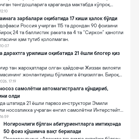
очган тенгдошларига қараганда мактабда кўпроқ
12:10
аинага зарбалари оқибатида 17 киши ҳалок бўлди
дофааси Россия учирган 115 та дрондан 90 фоизини
бироқ 24 та баллистик ракета ва 4 та “Сиркон” қанотли
тасини ҳам тутиб қололмаган.
 10:07
a дарахтга урилиши оқибатида 21 ёшли блогер қиз
ғир тан жароҳатлари олган ҳайдовчи Жиззах вилояти
масининг жонлантириш бўлимига ётқизилган. Бироқ
онидан кўрсатилган тиббий муолажаларга
026, 17:19
фот этган.
 носоз самолётни автомагистралга қўндириб,
ини олди
а штатида 21 ёшли парвоз инструктори Эмили
ли носозликка учраган енгил самолётни Интерстейт
алига муваффақиятли қўндириб, эҳтимолий йирик
16:59
ни олди.
Ногиронлиги бўлган абитуриентларга имтиҳонда
50 фоиз қўшимча вақт берилади
Президентнинг «Алоҳида таълимга эҳтиёжи бўлган