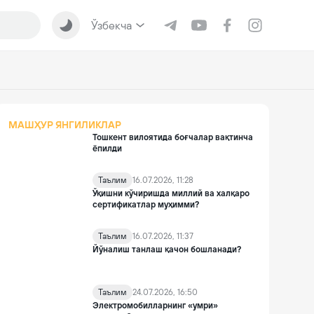
Ўзбекча
МАШҲУР ЯНГИЛИКЛАР
Тошкент вилоятида боғчалар вақтинча
ёпилди
Таълим
16.07.2026, 11:28
Ўқишни кўчиришда миллий ва халқаро
сертификатлар муҳимми?
Таълим
16.07.2026, 11:37
Йўналиш танлаш қачон бошланади?
Таълим
24.07.2026, 16:50
Электромобилларнинг «умри»