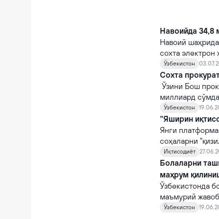
Навоийда 34,8 
Навоий шаҳрида 
сохта электрон
Ўзбекистон
03.07.2
Сохта прокурат
Ўзини Бош прок
миллиард сўмда
Ўзбекистон
19.06.2
“Яширин иқтис
Янги платформа 
соҳаларни "қизил
Иқтисодиёт
27.06.2
Болаларни таши
маҳрум қилини
Ўзбекистонда б
маъмурий жавоб
маҳрум қилиш т
Ўзбекистон
19.06.2