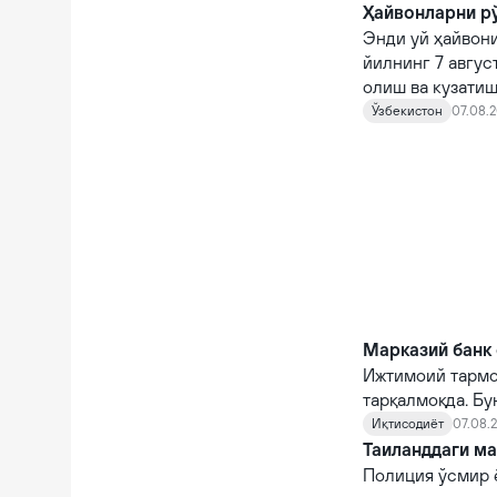
Ҳайвонларни рў
Энди уй ҳайвони
йилнинг 7 авгус
олиш ва кузатиш
кирди.
Ўзбекистон
07.08.2
Марказий банк 
Ижтимоий тармо
тарқалмоқда. Бу
Иқтисодиёт
07.08.2
Таиланддаги ма
Полиция ўсмир 