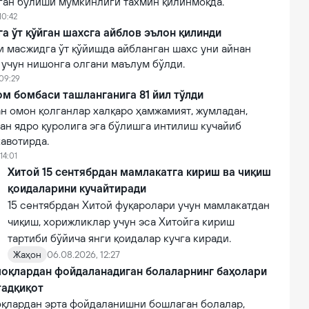
лган бўлиши мумкинлиги тахмин қилинмоқда.
10:42
 ўт қўйган шахсга айблов эълон қилинди
 масжидга ўт қўйишда айбланган шахс уни айнан
 учун нишонга олгани маълум бўлди.
 09:29
м бомбаси ташланганига 81 йил тўлди
н омон қолганлар халқаро ҳамжамият, жумладан,
ан ядро қуролига эга бўлишга интилиш кучайиб
авотирда.
14:01
Хитой 15 сентябрдан мамлакатга кириш ва чиқиш
қоидаларини кучайтиради
15 сентябрдан Хитой фуқаролари учун мамлакатдан
чиқиш, хорижликлар учун эса Хитойга кириш
тартиби бўйича янги қоидалар кучга киради.
Жаҳон
06.08.2026, 12:27
оқлардан фойдаланадиган болаларнинг баҳолари
тадқиқот
қлардан эрта фойдаланишни бошлаган болалар,