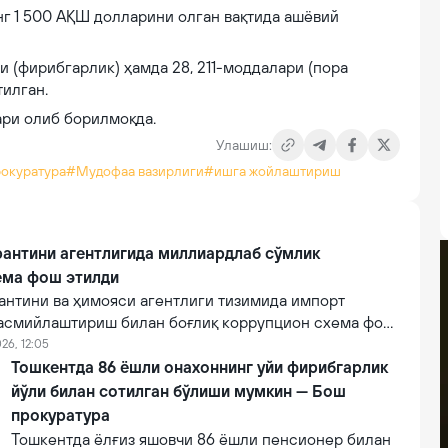
г 1 500 АҚШ долларини олган вақтида ашёвий
 (фирибгарлик) ҳамда 28, 211-моддалари (пора
тилган.
ари олиб борилмоқда.
Улашиш:
окуратура
#Мудофаа вазирлиги
#ишга жойлаштириш
рантини агентлигида миллиардлаб сўмлик
ема фош этилди
антини ва ҳимояси агентлиги тизимида импорт
асмийлаштириш билан боғлиқ коррупцион схема фош
026, 12:05
Тошкентда 86 ёшли онахоннинг уйи фирибгарлик
йўли билан сотилган бўлиши мумкин — Бош
прокуратура
Тошкентда ёлғиз яшовчи 86 ёшли пенсионер билан