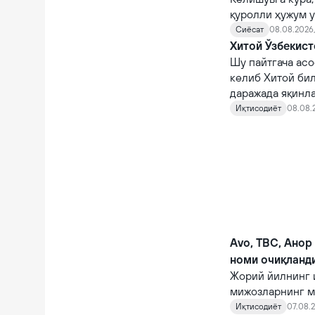
қуролли ҳужум у
Сиёсат
08.08.2026,
Хитой Ўзбекист
Шу пайтгача асо
келиб Хитой би
даражада яқинл
Иқтисодиёт
08.08.
Avo, TBC, Анор
номи очиқланд
Жорий йилнинг 
мижозларнинг м
кўрсаткичларга 
Иқтисодиёт
07.08.2