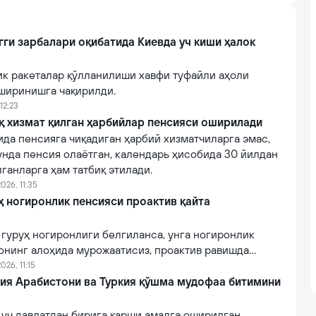
гги зарбалари оқибатида Киевда уч киши ҳалок
ик ракеталар қўлланилиши хавфи туфайли аҳоли
ширинишга чақирилди.
12:23
қ хизмат қилган ҳарбийлар пенсияси оширилади
ида пенсияга чиқадиган ҳарбий хизматчиларга эмас,
унда пенсия олаётган, календарь ҳисобида 30 йилдан
лганларга ҳам татбиқ этилади.
026, 11:35
руҳ ногиронлик пенсияси проактив қайта
II гуруҳ ногиронлиги белгиланса, унга ногиронлик
онинг алоҳида мурожаатисиз, проактив равишда
026, 11:15
дия Арабистони ва Туркия қўшма мудофаа битимини
 уч давлатдан бирига қарши амалга оширилган