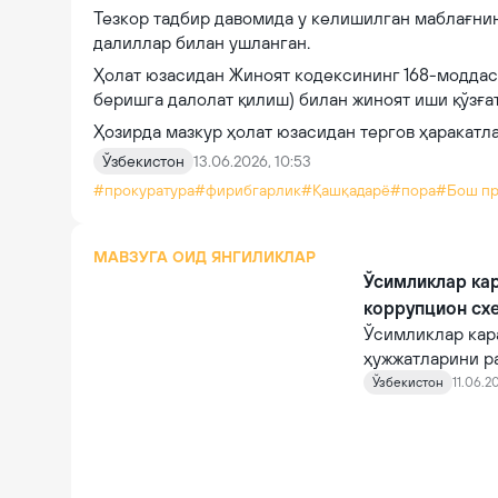
Тезкор тадбир давомида у келишилган маблағнин
далиллар билан ушланган.
Ҳолат юзасидан Жиноят кодексининг 168-моддаси
беришга далолат қилиш) билан жиноят иши қўзға
Ҳозирда мазкур ҳолат юзасидан тергов ҳаракатл
Ўзбекистон
13.06.2026, 10:53
#прокуратура
#фирибгарлик
#Қашқадарё
#пора
#Бош пр
МАВЗУГА ОИД ЯНГИЛИКЛАР
Ўсимликлар ка
коррупцион сх
Ўсимликлар кар
ҳужжатларини р
этилди.
Ўзбекистон
11.06.2