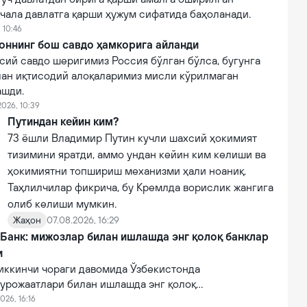
чала давлатга қарши ҳужум сифатида баҳоланади.
 10:46
оннинг бош савдо ҳамкорига айланди
сий савдо шеригимиз Россия бўлган бўлса, бугунга
лан иқтисодий алоқаларимиз мисли кўрилмаган
ашди.
2026, 10:39
Путиндан кейин ким?
73 ёшли Владимир Путин кучли шахсий ҳокимият
тизимини яратди, аммо ундан кейин ким келиши ва
ҳокимиятни топшириш механизми ҳали ноаниқ.
Таҳлилчилар фикрича, бу Кремлда ворислик жангига
олиб келиши мумкин.
Жаҳон
07.08.2026, 16:29
 Банк: мижозлар билан ишлашда энг қолоқ банклар
и
иккинчи чораги давомида Ўзбекистонда
урожаатлари билан ишлашда энг қолоқ
эга 10 та тижорий банклар рўйхати очиқланган.
026, 16:16