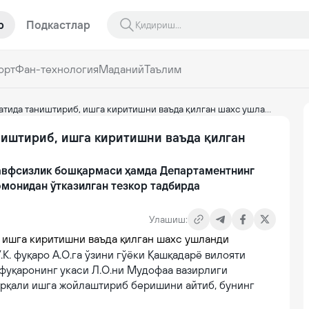
р
Подкастлар
орт
Фан-технология
Маданий
Таълим
тида таништириб, ишга киритишни ваъда қилган шахс ушланди
ништириб, ишга киритишни ваъда қилган
авфсизлик бошқармаси ҳамда Департаментнинг
монидан ўтказилган тезкор тадбирда
Улашиш:
К. фуқаро А.О.га ўзини гўёки Қашқадарё вилояти
фуқаронинг укаси Л.О.ни Мудофаа вазирлиги
рқали ишга жойлаштириб беришини айтиб, бунинг