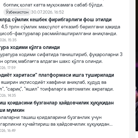
боғлиқ ҳолат катта муҳокамага сабаб бўлди.
Ўзбекистон
30.07.2026, 16:52
млрд сўмлик кешбек фирибгарлиги фош этилди
4,5 трлн сўмлик маҳсулот етказиб берилгани ҳақида
 ҳисоб-фактуралар расмийлаштирилгани аниқланди.
026, 15:35
ура ходими қўлга олинди
уратура ходими сифатида таништириб, фуқароларни 3
н ортиқ маблағга алдаган шахс қўлга олинди.
026, 17:59
одиёт харитаси” платформаси ишга туширилади
яширин иқтисодиёт хавфини аниқлаб, ҳудуд ва
", "сариқ", "яшил" тоифаларга автоматик ажратади.
026, 14:35
ш қоидасини бузганлар ҳайдовчилик ҳуқуқидан
ши мумкин
олаларни ташиш қоидаларини бузганлик учун
гарликни кучайтириш ва ҳайдовчилик ҳуқуқидан
аклиф этилмоқда.
026, 16:49