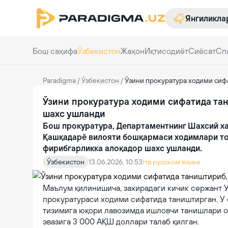
Янгиликла
Бош саҳифа
Ўзбекистон
Жаҳон
Иқтисодиёт
Сиёсат
Сп
Paradigma
/
Ўзбекистон
/
Ўзини прокуратура ходими сифа
Ўзини прокуратура ходими сифатида та
шахс ушланди
Бош прокуратура, Департаментнинг Шахсий х
Қашқадарё вилояти бошқармаси ходимлари то
фирибгарликка алоқадор шахс ушланди.
Ўзбекистон
13.06.2026, 10:53
На русском языке
Маълум қилинишича, захирадаги кичик сержант У.
прокуратураси ходими сифатида таништирган. У 
тизимига юқори лавозимда ишловчи танишлари о
эвазига 3 000 АҚШ доллари талаб қилган.