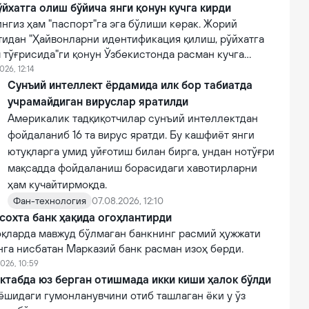
йхатга олиш бўйича янги қонун кучга кирди
нгиз ҳам "паспорт"га эга бўлиши керак. Жорий
тидан "Ҳайвонларни идентификация қилиш, рўйхатга
 тўғрисида"ги қонун Ўзбекистонда расман кучга
026, 12:14
Сунъий интеллект ёрдамида илк бор табиатда
учрамайдиган вируслар яратилди
Америкалик тадқиқотчилар сунъий интеллектдан
фойдаланиб 16 та вирус яратди. Бу кашфиёт янги
ютуқларга умид уйғотиш билан бирга, ундан нотўғри
мақсадда фойдаланиш борасидаги хавотирларни
ҳам кучайтирмоқда.
Фан-технология
07.08.2026, 12:10
сохта банк ҳақида огоҳлантирди
қларда мавжуд бўлмаган банкнинг расмий ҳужжати
нга нисбатан Марказий банк расман изоҳ берди.
026, 10:59
ктабда юз берган отишмада икки киши ҳалок бўлди
ёшидаги гумонланувчини отиб ташлаган ёки у ўз