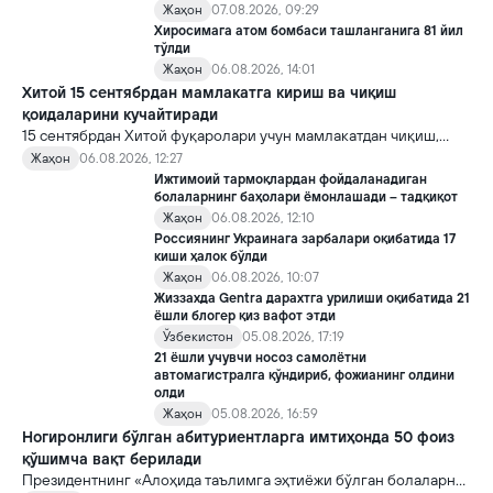
Жаҳон
07.08.2026, 09:29
Хиросимага атом бомбаси ташланганига 81 йил
тўлди
Жаҳон
06.08.2026, 14:01
Хитой 15 сентябрдан мамлакатга кириш ва чиқиш
қоидаларини кучайтиради
15 сентябрдан Хитой фуқаролари учун мамлакатдан чиқиш,
хорижликлар учун эса Хитойга кириш тартиби бўйича янги
Жаҳон
06.08.2026, 12:27
қоидалар кучга киради.
Ижтимоий тармоқлардан фойдаланадиган
болаларнинг баҳолари ёмонлашади – тадқиқот
Жаҳон
06.08.2026, 12:10
Россиянинг Украинага зарбалари оқибатида 17
киши ҳалок бўлди
Жаҳон
06.08.2026, 10:07
Жиззахда Gentra дарахтга урилиши оқибатида 21
ёшли блогер қиз вафот этди
Ўзбекистон
05.08.2026, 17:19
21 ёшли учувчи носоз самолётни
автомагистралга қўндириб, фожианинг олдини
олди
Жаҳон
05.08.2026, 16:59
Ногиронлиги бўлган абитуриентларга имтиҳонда 50 фоиз
қўшимча вақт берилади
Президентнинг «Алоҳида таълимга эҳтиёжи бўлган болаларни