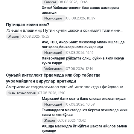
Сиёсат
08.08.2026, 10:46
Хитой Ўзбекистоннинг бош савдо ҳамкорига
айланди
Иқтисодиёт
08.08.2026, 10:39
Путиндан кейин ким?
73 ёшли Владимир Путин кучли шахсий ҳокимият тизимини
яратди, аммо ундан кейин ким келиши ва ҳокимиятни
Жаҳон
07.08.2026, 16:29
топшириш механизми ҳали ноаниқ. Таҳлилчилар фикрича, бу
Avo, TBC, Анор Банк: мижозлар билан ишлашда
Кремлда ворислик жангига олиб келиши мумкин.
энг қолоқ банклар номи очиқланди
Иқтисодиёт
07.08.2026, 16:16
Ҳайвонларни рўйхатга олиш бўйича янги қонун
кучга кирди
Ўзбекистон
07.08.2026, 12:14
Сунъий интеллект ёрдамида илк бор табиатда
учрамайдиган вируслар яратилди
Америкалик тадқиқотчилар сунъий интеллектдан фойдаланиб
16 та вирус яратди. Бу кашфиёт янги ютуқларга умид уйғотиш
Фан-технология
07.08.2026, 12:10
билан бирга, ундан нотўғри мақсадда фойдаланиш борасидаги
Марказий банк сохта банк ҳақида огоҳлантирди
хавотирларни ҳам кучайтирмоқда.
Иқтисодиёт
07.08.2026, 10:59
Таиланддаги мактабда юз берган отишмада икки
киши ҳалок бўлди
Жаҳон
07.08.2026, 10:42
АҚШда масжидга ўт қўйган шахсга айблов эълон
қилинди