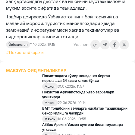
халқ ўртасидаги дўстлик ва ишончни мустаҳкамловчи
муҳим восита сифатида таъкидлади.
Тадбир доирасида Ўзбекистоннинг бой тарихий ва
маданий мероси, туристик манзилгоҳлари ҳамда
замонавий инфратузилмаси ҳақида тақдимотлар ва
видеороликлар намойиш этилди.
Улашиш:
Ўзбекистон
11.10.2025, 19:15
#Покистон
#карачи
МАВЗУГА ОИД ЯНГИЛИКЛАР
Покистондаги кўмир конида юз берган
портлашда 34 киши ҳалок бўлди
Жаҳон
31.07.2026, 11:57
Покистон Афғонистонда ҳаво зарбалари
уюштирди
Жаҳон
29.06.2026, 10:14
БМТ Толибонни аёлларга нисбатан тазйиқларни
бекор қилишга чақирди
Жаҳон
16.06.2026, 10:55
Аббос Ароқчи Уммон султони билан музокара
ўтказди