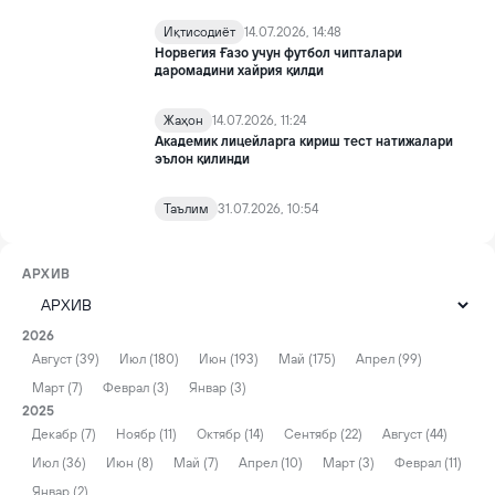
Иқтисодиёт
14.07.2026, 14:48
Норвегия Ғазо учун футбол чипталари
даромадини хайрия қилди
Жаҳон
14.07.2026, 11:24
Академик лицейларга кириш тест натижалари
эълон қилинди
Таълим
31.07.2026, 10:54
АРХИВ
2026
Август (39)
Июл (180)
Июн (193)
Май (175)
Апрел (99)
Март (7)
Феврал (3)
Январ (3)
2025
Декабр (7)
Ноябр (11)
Октябр (14)
Сентябр (22)
Август (44)
Июл (36)
Июн (8)
Май (7)
Апрел (10)
Март (3)
Феврал (11)
Январ (2)