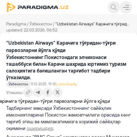
Paradigma
/
Ўзбекистон
/
“Uzbekistan Airways” Карачига тўғридан-тўғри парвозларни йўлга қўяди
updated: 22.03.2026, 06:52
“Uzbekistan Airways” Карачига тўғридан-тўғри
парвозларни йўлга қўяди
Ўзбекистоннинг Покистондаги элчихонаси
ташаббуси билан Карачи шаҳрида юртимиз туризм
салоҳиятига бағишланган тарғибот тадбири
ўтказилди.
Lotinchada
Ўзбекистон
11.10.2025, 19:15
Улашиш:
Тадбирнинг мақсади Ўзбекистоннинг сайёҳлик
имкониятларини Покистон жамоатчилиги орасида кенг
тарғиб этиш ва мамлакатимизга хорижий сайёҳлар
оқимини
оширишдир
.