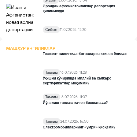
Жаҳон
27.04.2026, 13:04
Эрондан афғонистонликлар депортация
қилинмоқда
Сиёсат
11.07.2025, 12:20
МАШҲУР ЯНГИЛИКЛАР
Тошкент вилоятида боғчалар вақтинча ёпилди
Таълим
16.07.2026, 11:28
Ўқишни кўчиришда миллий ва халқаро
сертификатлар муҳимми?
Таълим
16.07.2026, 11:37
Йўналиш танлаш қачон бошланади?
Таълим
24.07.2026, 16:50
Электромобилларнинг «умри» қисқами?