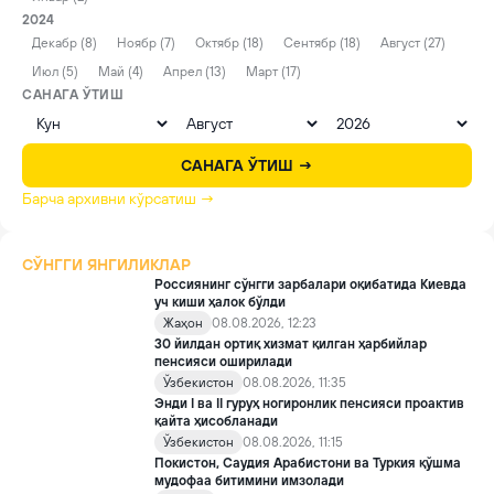
2024
Декабр (8)
Ноябр (7)
Октябр (18)
Сентябр (18)
Август (27)
Июл (5)
Май (4)
Апрел (13)
Март (17)
САНАГА ЎТИШ
САНАГА ЎТИШ →
Барча архивни кўрсатиш →
СЎНГГИ ЯНГИЛИКЛАР
Россиянинг сўнгги зарбалари оқибатида Киевда
уч киши ҳалок бўлди
Жаҳон
08.08.2026, 12:23
30 йилдан ортиқ хизмат қилган ҳарбийлар
пенсияси оширилади
Ўзбекистон
08.08.2026, 11:35
Энди I ва II гуруҳ ногиронлик пенсияси проактив
қайта ҳисобланади
Ўзбекистон
08.08.2026, 11:15
Покистон, Саудия Арабистони ва Туркия қўшма
мудофаа битимини имзолади