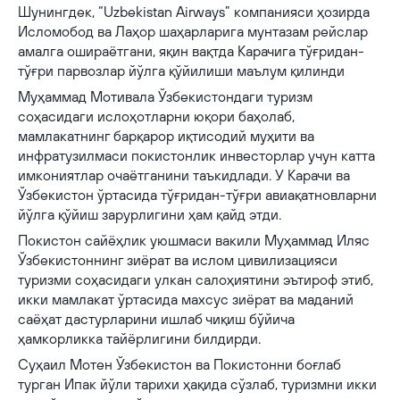
Шунингдек, “Uzbekistan Airways” компанияси ҳозирда
Исломобод ва Лаҳор шаҳарларига мунтазам рейслар
амалга ошираётгани, яқин вақтда Карачига тўғридан-
тўғри парвозлар йўлга қўйилиши маълум қилинди
Муҳаммад Мотивала Ўзбекистондаги туризм
соҳасидаги ислоҳотларни юқори баҳолаб,
мамлакатнинг барқарор иқтисодий муҳити ва
инфратузилмаси покистонлик инвесторлар учун катта
имкониятлар очаётганини таъкидлади. У Карачи ва
Ўзбекистон ўртасида тўғридан-тўғри авиақатновларни
йўлга қўйиш зарурлигини ҳам қайд этди.
Покистон сайёҳлик уюшмаси вакили Муҳаммад Иляс
Ўзбекистоннинг зиёрат ва ислом цивилизацияси
туризми соҳасидаги улкан салоҳиятини эътироф этиб,
икки мамлакат ўртасида махсус зиёрат ва маданий
саёҳат дастурларини ишлаб чиқиш бўйича
ҳамкорликка тайёрлигини билдирди.
Суҳаил Мотен Ўзбекистон ва Покистонни боғлаб
турган Ипак йўли тарихи ҳақида сўзлаб, туризмни икки