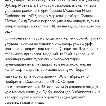
Анжуманда “BMG Group” компанияси раиси Муҳаммад
Зубаир Мотивала, Покистон сайёҳлик агентликлари
уюшмаси раисининг ўринбосари Муҳаммад Иляс,
“Ўзбекистон–МДҲ савдо маркази” раҳбари Суҳаил
Мотен, Синд Туризм корпорацияси вакиллари, туризм
операторлари, маҳаллий ОАВ ва ватандошлар иштирок
этди.
Элчихона вакили ўз нутқида икки халқни боғлаб турган
умумий тарихий ва маданий ришталар, ўхшаш урф-
одатлар ва қадриятлар ҳақида сўз юритди. Шунингдек,
Ўзбекистонда зиёрат, маданий, тиббий, экологик ва
ишбилармонлик туризмини ривожлантириш
йўналишида амалга оширилаётган ислоҳотлар ва
қулай шарт-шароитлар ҳақида маълумот берди.
Қатнашчиларга жорий йилнинг 30 октябридан 13
ноябригача Самарқандда ЮНЕСКО Бош
конференциясининг 43-сессияси ўтказилиши ҳақида
ҳам маълум қилинди. Бу, ўз навбатида, Ўзбекистоннинг
халқаро нуфузи ортиб бораётганидан далолат
сифатида қайд этилди.