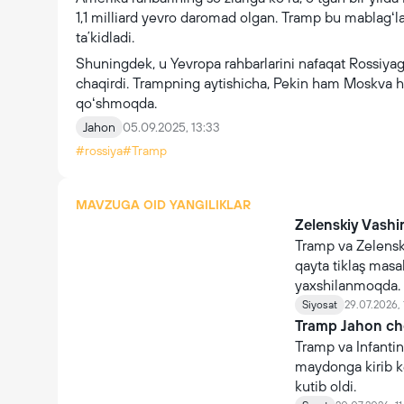
1,1 milliard yevro daromad olgan. Tramp bu mablagʻlar
taʼkidladi.
Shuningdek, u Yevropa rahbarlarini nafaqat Rossiyag
chaqirdi. Trampning aytishicha, Pekin ham Moskva har
qoʻshmoqda.
Jahon
05.09.2025, 13:33
#rossiya
#Tramp
MAVZUGA OID YANGILIKLAR
Zelenskiy Vashi
Tramp va Zelenski
qayta tiklaş masa
yaxshilanmoqda.
Siyosat
29.07.2026, 
Tramp Jahon che
Tramp va Infanti
maydonga kirib ke
kutib oldi.