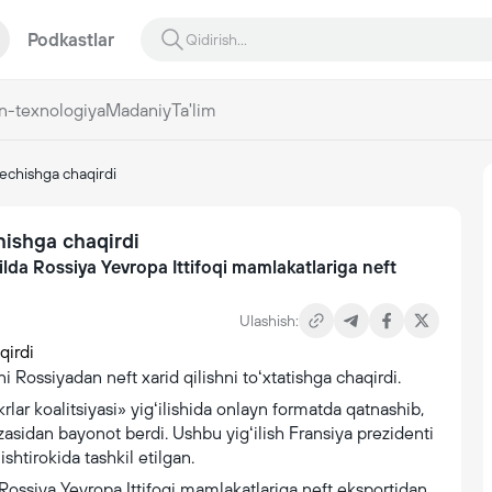
Podkastlar
n-texnologiya
Madaniy
Ta'lim
echishga chaqirdi
hishga chaqirdi
yilda Rossiya Yevropa Ittifoqi mamlakatlariga neft
Ulashish:
Rossiyadan neft xarid qilishni toʻxtatishga chaqirdi.
lar koalitsiyasi» yigʻilishida onlayn formatda qatnashib,
zasidan bayonot berdi. Ushbu yigʻilish Fransiya prezidenti
htirokida tashkil etilgan.
a Rossiya Yevropa Ittifoqi mamlakatlariga neft eksportidan