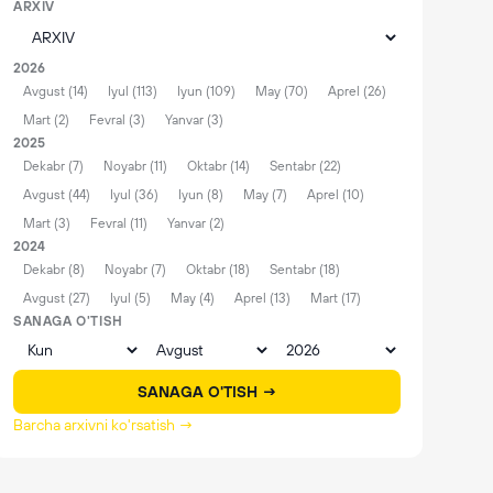
ARXIV
2026
Avgust (14)
Iyul (113)
Iyun (109)
May (70)
Aprel (26)
Mart (2)
Fevral (3)
Yanvar (3)
2025
Dekabr (7)
Noyabr (11)
Oktabr (14)
Sentabr (22)
Avgust (44)
Iyul (36)
Iyun (8)
May (7)
Aprel (10)
Mart (3)
Fevral (11)
Yanvar (2)
2024
Dekabr (8)
Noyabr (7)
Oktabr (18)
Sentabr (18)
Avgust (27)
Iyul (5)
May (4)
Aprel (13)
Mart (17)
SANAGA O'TISH
SANAGA O'TISH →
Barcha arxivni ko'rsatish →