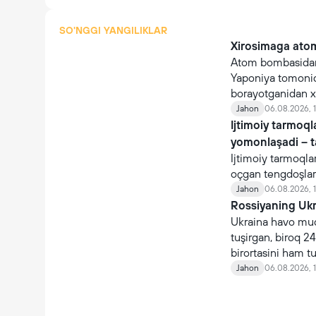
SO'NGGI YANGILIKLAR
Xirosimaga atom
Atom bombasidan
Yaponiya tomonida
borayotganidan x
Jahon
06.08.2026, 1
Ijtimoiy tarmoq
yomonlaşadi – 
Ijtimoiy tarmoqla
oçgan tengdoşlar
Jahon
06.08.2026, 1
Rossiyaning Ukra
Ukraina havo mudo
tuşirgan, biroq 24
birortasini ham t
Jahon
06.08.2026, 