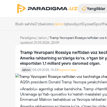
Yangiliklar
Bosh sahifa
Oʻzbekiston
Jahon
Iqtisodiyot
Siyosat
Sport
Fa
Paradigma
/
Jahon
/
Tramp Yevropani Rossiya neftidan voz k
updated: 21.03.2026, 22:09
Tramp Yevropani Rossiya neftidan voz kec
Amerika rahbarining soʻzlariga koʻra, oʻtgan bir 
eksportidan 1,1 milliard yevro daromad olgan.
Jahon
05.09.2025, 13:33
Кириллчада
AQSh prezidenti Donald Tramp Yevropa yetakchilarini 
«Anadolu» agentligi xabar berishicha, Tramp «Hamfikr
Ukrainaga qoʻllab-quvvatlov koʻrsatish masalalari yu
Emmanuel Makron tashabbusi va Yevropa rahbarlari is
Amerika rahbarining soʻzlariga koʻra, oʻtgan bir yild