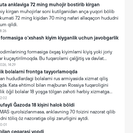
uta anklaviga 72 ming muhojir bostirib kirgan
y kirgan muhojirlar soni kutilganidan ança yuqori bölib
hukumati 72 ming kişidan 70 ming nafari allaqaçon hududni
um qildi.
8:26
 formasiga o‘xshash kiyim kiyganlik uchun javobgarlik
xodimlarining formasiga öxşaş kiyimlarni kiyiş yoki joriy
ar kuçaytirilmoqda. Bu fuqarolarni çalğitiş va davlat
işonçning suiiste’mol qilinişini oldini olişga qaratilgan.
026, 14:29
lik bolalarni frontga tayyorlamoqda
an hududlardagi bolalarni rus armiyasida xizmat qiliş
da. Kata ehtimol bilan majburan Rossiya fuqaroligini
lik öğil bolalar 18 yoşga tölgan zahoti harbiy xizmatga
12:02
tufayli Ğazoda 18 kişini halok böldi
AMAS qurolsizlanmasa, anklavning 70 foizini nazorat qilib
ni töliq öz nazoratiga olişi zarurligini aytdi.
10:01
bilan çegarasi yopdi