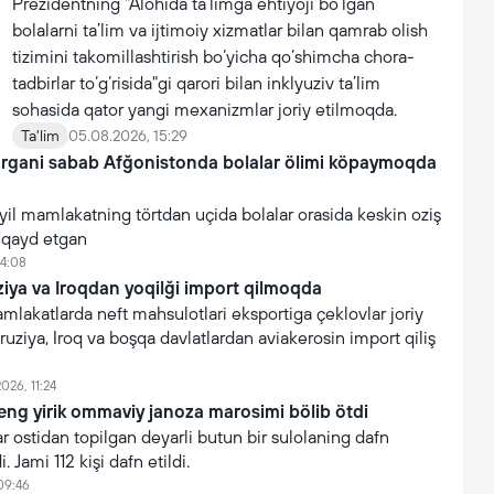
Prezidentning "Alohida ta’limga ehtiyoji bo‘lgan
bolalarni ta’lim va ijtimoiy xizmatlar bilan qamrab olish
tizimini takomillashtirish bo‘yicha qo‘shimcha chora-
tadbirlar to‘g‘risida"gi qarori bilan inklyuziv ta’lim
sohasida qator yangi mexanizmlar joriy etilmoqda.
Ta'lim
05.08.2026, 15:29
argani sabab Afğonistonda bolalar ölimi köpaymoqda
yil mamlakatning törtdan uçida bolalar orasida keskin oziş
i qayd etgan
14:08
iya va Iroqdan yoqilği import qilmoqda
akatlarda neft mahsulotlari eksportiga çeklovlar joriy
ruziya, Iroq va boşqa davlatlardan aviakerosin import qiliş
026, 11:24
eng yirik ommaviy janoza marosimi bölib ötdi
 ostidan topilgan deyarli butun bir sulolaning dafn
. Jami 112 kişi dafn etildi.
09:46