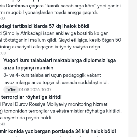
 Yanis Dombrava çegara “texnik sabablarga köra” yopilganini
arni muqobil yönalişlardan foydalanişga çaqirdi.
1:36
dagi tartibsizliklarda 57 kişi halok böldi
 Şimoliy Afrikadagi ispan anklaviga bostirib kelgan
i töxtatganini ma’lum qildi. Qayd etilişiça, kesib ötgan 50
ning aksariyati allaqaçon ixtiyoriy ravişda ortga
1:08
Yuqori kurs talabalari maktablarga diplomsiz işga
ariza topşirişi mumkin
3- va 4-kurs talabalari uçun pedagogik vakant
lavozimlarga ariza topşirish yanada soddalaştirildi.
Ta'lim
01.08.2026, 10:37
terrorçilar röyhatiga kiritdi
i Pavel Durov Rossiya Moliyaviy monitoring hizmati
 tomonidan terrorçilar va ekstremistlar röyhatiga kiritildi.
ra reyestrida paydo böldi.
6:43
mir konida yuz bergan portlaşda 34 kişi halok böldi