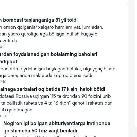
 bombasi taşlanganiga 81 yil töldi
 omon qolganlar xalqaro hamjamiyat, jumladan,
n yadro quroliga ega bölişga intilish kuçayib
avotirda.
4:01
lardan foydalanadigan bolalarning baholari
tadqiqot
rdan erta foydalanişni boşlagan bolalar, ulğaygaç hisob
iga qaraganda maktabda köproq qiynalişadi.
2:10
inaga zarbalari oqibatida 17 kişini halok böldi
faasi Rossiya uçirgan 115 ta drondan 90 foizini urib
 ta ballistik raketa va 4 ta “Sirkon” qanotli raketasidan
utib qololmagan.
10:07
Nogironligi bo‘lgan abituriyentlarga imtihonda
qo‘shimcha 50 foiz vaqt beriladi