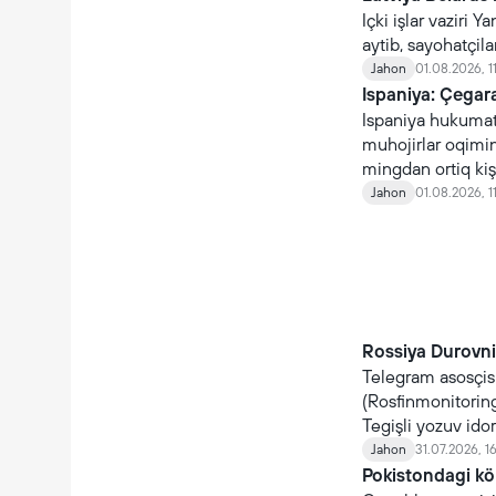
Içki işlar vaziri
aytib, sayohatçil
Jahon
01.08.2026, 1
Ispaniya: Çegara
Ispaniya hukumati
muhojirlar oqimin
mingdan ortiq kişi
qaytmoqda.
Jahon
01.08.2026, 1
Rossiya Durovni 
Telegram asosçis
(Rosfinmonitoring)
Tegişli yozuv ido
Jahon
31.07.2026, 1
Pokistondagi kö