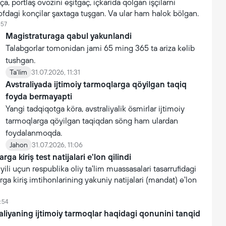
a, portlaş ovozini eşitgaç, içkarida qolgan işçilarni
ofdagi konçilar şaxtaga tuşgan. Va ular ham halok bölgan.
:57
Magistraturaga qabul yakunlandi
Talabgorlar tomonidan jami 65 ming 365 ta ariza kelib
tushgan.
Ta'lim
31.07.2026, 11:31
Avstraliyada ijtimoiy tarmoqlarga qöyilgan taqiq
foyda bermayapti
Yangi tadqiqotga köra, avstraliyalik ösmirlar ijtimoiy
tarmoqlarga qöyilgan taqiqdan söng ham ulardan
foydalanmoqda.
Jahon
31.07.2026, 11:06
rga kiriş test natijalari e'lon qilindi
li uçun respublika oliy ta'lim muassasalari tasarrufidagi
rga kiriş imtihonlarining yakuniy natijalari (mandat) e'lon
:54
raliyaning ijtimoiy tarmoqlar haqidagi qonunini tanqid