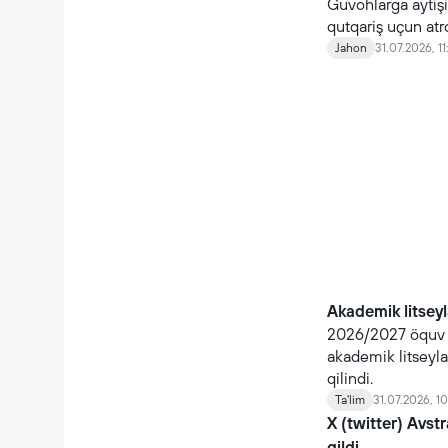
Guvohlarga aytişiç
qutqariş uçun atr
Jahon
31.07.2026, 11
Akademik litseyla
2026/2027 öquv yi
akademik litseyla
qilindi.
Ta'lim
31.07.2026, 10
X (twitter) Avst
qildi