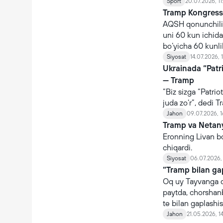
Sport
20.07.2026, 11
Tramp Kongressg
AQSH qonunchiligi
uni 60 kun ichida
bo‘yicha 60 kun
davom ettirish u
Siyosat
14.07.2026, 1
Ukrainada “Patri
— Tramp
“Biz sizga “Patri
juda zo‘r”, dedi 
Jahon
09.07.2026, 1
Tramp va Netan
Eronning Livan bo‘
chiqardi.
Siyosat
06.07.2026, 
“Tramp bilan g
Oq uy Tayvanga qu
paytda, chorshanb
te bilan gaplashis
Jahon
21.05.2026, 1