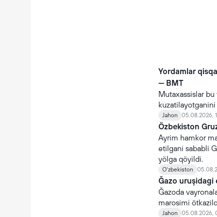
Yordamlar qisq
— BMT
Mutaxassislar bu 
kuzatilayotganin
Jahon
05.08.2026, 
Özbekiston Gruz
Ayrim hamkor maml
etilgani sababli G
yölga qöyildi.
Oʻzbekiston
05.08.2
Ğazo uruşidagi 
Ğazoda vayronalar
marosimi ötkazildi
Jahon
05.08.2026, 