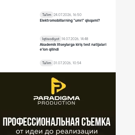
Ta'lim
24.07.2026, 16:50
Elektromobillarning "umri" qisqami?
Iqtisodiyot
14.07.2026, 14:48
Akademik litseylarga kiriş test natijalari
e'lon qilindi
Ta'lim
31.07.2026, 10:54