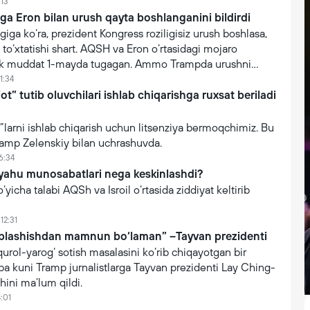
:13
a Eron bilan urush qayta boshlanganini bildirdi
ga ko‘ra, prezident Kongress roziligisiz urush boshlasa,
 to‘xtatishi shart. AQSH va Eron o‘rtasidagi mojaro
lik muddat 1-mayda tugagan. Ammo Trampda urushni
chun "bahona" mavjud.
1:34
ot” tutib oluvchilari ishlab chiqarishga ruxsat beriladi
ot”larni ishlab chiqarish uchun litsenziya bermoqchimiz. Bu
Tramp Zelenskiy bilan uchrashuvda.
6:34
yahu munosabatlari nega keskinlashdi?
yicha talabi AQSh va Isroil o‘rtasida ziddiyat keltirib
12:31
aplashishdan mamnun bo‘laman” –Tayvan prezidenti
rol-yarog‘ sotish masalasini ko‘rib chiqayotgan bir
a kuni Tramp jurnalistlarga Tayvan prezidenti Lay Ching-
hini ma’lum qildi.
4:01