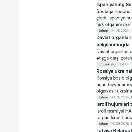
Ispaniyaning Se
Seutaga noqonuni
çiqdi. Ispaniya 
tark etganini ma’l
Jahon
04.08.2026, 1
Davlat organlari
belgilanmoqda
Davlat organlari 
etişga qarşi çoral
organlari nomidan 
Oʻzbekiston
04.08.2
Rossiya ukraina
Rossiya bosib olg
uçun tayyorlamoq
olgan asli ukraina
çaqiriladi.
Jahon
03.08.2026, 
Isroil hujumlari 
Isroil rasmiysi H
turgan Isroil hudud
Jahon
03.08.2026, 
Latviya Belarus 