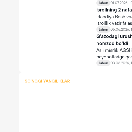
kamaytirgan
Jahon
01.07.2026, 1
Isroilning 2 nafa
Irlandiya Bosh va
isroillik vazir fal
Jahon
06.06.2026, 
G‘azodagi urush
nomzod bo‘ldi
Asli misrlik AQS
bayonotlariga qa
Jahon
03.06.2026, 
SO'NGGI YANGILIKLAR