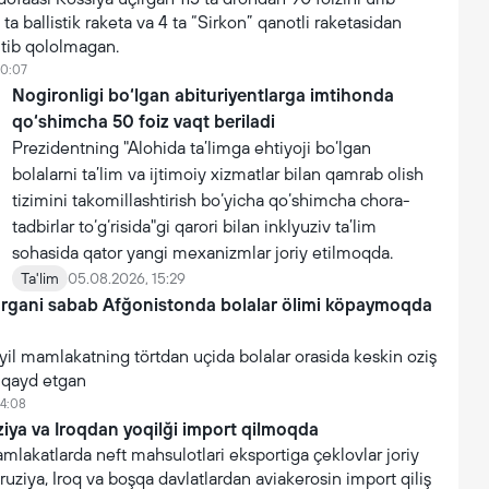
 ta ballistik raketa va 4 ta “Sirkon” qanotli raketasidan
utib qololmagan.
10:07
Nogironligi bo‘lgan abituriyentlarga imtihonda
qo‘shimcha 50 foiz vaqt beriladi
Prezidentning "Alohida ta’limga ehtiyoji bo‘lgan
bolalarni ta’lim va ijtimoiy xizmatlar bilan qamrab olish
tizimini takomillashtirish bo‘yicha qo‘shimcha chora-
tadbirlar to‘g‘risida"gi qarori bilan inklyuziv ta’lim
sohasida qator yangi mexanizmlar joriy etilmoqda.
Ta'lim
05.08.2026, 15:29
argani sabab Afğonistonda bolalar ölimi köpaymoqda
yil mamlakatning törtdan uçida bolalar orasida keskin oziş
i qayd etgan
14:08
iya va Iroqdan yoqilği import qilmoqda
akatlarda neft mahsulotlari eksportiga çeklovlar joriy
ruziya, Iroq va boşqa davlatlardan aviakerosin import qiliş