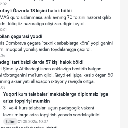
12:02
tufayli Ğazoda 18 kişini halok böldi
AMAS qurolsizlanmasa, anklavning 70 foizini nazorat qilib
ni töliq öz nazoratiga olişi zarurligini aytdi.
10:01
bilan çegarasi yopdi
 Yanis Dombrava çegara “texnik sabablarga köra” yopilganini
arni muqobil yönalişlardan foydalanişga çaqirdi.
1:36
dagi tartibsizliklarda 57 kişi halok böldi
 Şimoliy Afrikadagi ispan anklaviga bostirib kelgan
i töxtatganini ma’lum qildi. Qayd etilişiça, kesib ötgan 50
ning aksariyati allaqaçon ixtiyoriy ravişda ortga
1:08
Yuqori kurs talabalari maktablarga diplomsiz işga
ariza topşirişi mumkin
3- va 4-kurs talabalari uçun pedagogik vakant
lavozimlarga ariza topşirish yanada soddalaştirildi.
Ta'lim
01.08.2026, 10:37