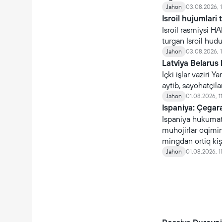
çaqiriladi.
Jahon
03.08.2026, 
Isroil hujumlari 
Isroil rasmiysi H
turgan Isroil hudud
Jahon
03.08.2026, 
Latviya Belarus 
Içki işlar vaziri
aytib, sayohatçil
Jahon
01.08.2026, 1
Ispaniya: Çegara
Ispaniya hukumati
muhojirlar oqimin
mingdan ortiq kişi
qaytmoqda.
Jahon
01.08.2026, 1