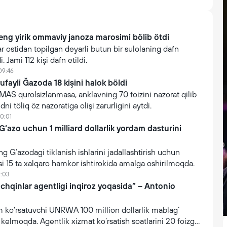
eng yirik ommaviy janoza marosimi bölib ötdi
 ostidan topilgan deyarli butun bir sulolaning dafn
. Jami 112 kişi dafn etildi.
09:46
tufayli Ğazoda 18 kişini halok böldi
AMAS qurolsizlanmasa, anklavning 70 foizini nazorat qilib
ni töliq öz nazoratiga olişi zarurligini aytdi.
10:01
 G‘azo uchun 1 milliard dollarlik yordam dasturini
ng G‘azodagi tiklanish ishlarini jadallashtirish uchun
i 15 ta xalqaro hamkor ishtirokida amalga oshirilmoqda.
8:03
chqinlar agentligi inqiroz yoqasida” – Antonio
m ko'rsatuvchi UNRWA 100 million dollarlik mablag‘
 kelmoqda. Agentlik xizmat ko‘rsatish soatlarini 20 foizga