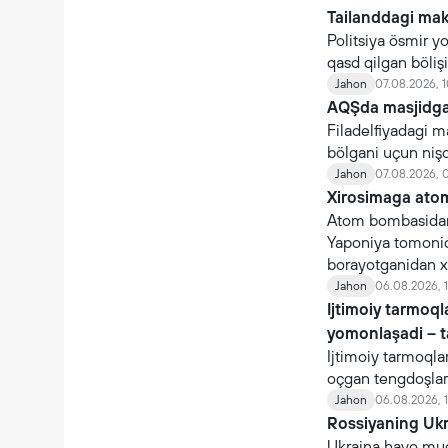
Tailanddagi mak
Politsiya ösmir y
qasd qilgan böli
Jahon
07.08.2026, 1
AQŞda masjidga 
Filadelfiyadagi m
bölgani uçun niş
Jahon
07.08.2026, 
Xirosimaga atom
Atom bombasidan
Yaponiya tomonida
borayotganidan x
Jahon
06.08.2026, 1
Ijtimoiy tarmoq
yomonlaşadi – 
Ijtimoiy tarmoqla
oçgan tengdoşlar
Jahon
06.08.2026, 1
Rossiyaning Ukra
Ukraina havo mudo