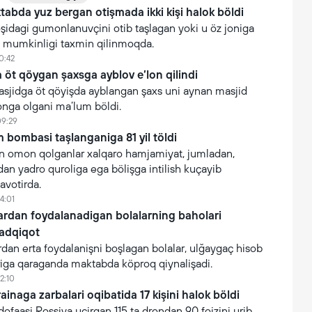
tabda yuz bergan otişmada ikki kişi halok böldi
oşidagi gumonlanuvçini otib taşlagan yoki u öz joniga
şi mumkinligi taxmin qilinmoqda.
0:42
öt qöygan şaxsga ayblov e’lon qilindi
asjidga öt qöyişda ayblangan şaxs uni aynan masjid
onga olgani ma’lum böldi.
09:29
 bombasi taşlanganiga 81 yil töldi
 omon qolganlar xalqaro hamjamiyat, jumladan,
n yadro quroliga ega bölişga intilish kuçayib
avotirda.
4:01
lardan foydalanadigan bolalarning baholari
tadqiqot
rdan erta foydalanişni boşlagan bolalar, ulğaygaç hisob
iga qaraganda maktabda köproq qiynalişadi.
2:10
inaga zarbalari oqibatida 17 kişini halok böldi
faasi Rossiya uçirgan 115 ta drondan 90 foizini urib