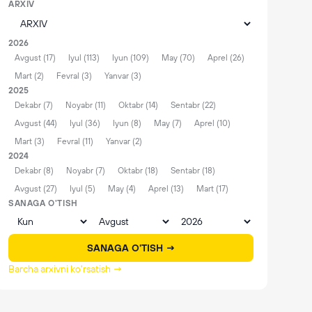
ARXIV
2026
Avgust (17)
Iyul (113)
Iyun (109)
May (70)
Aprel (26)
Mart (2)
Fevral (3)
Yanvar (3)
2025
Dekabr (7)
Noyabr (11)
Oktabr (14)
Sentabr (22)
Avgust (44)
Iyul (36)
Iyun (8)
May (7)
Aprel (10)
Mart (3)
Fevral (11)
Yanvar (2)
2024
Dekabr (8)
Noyabr (7)
Oktabr (18)
Sentabr (18)
Avgust (27)
Iyul (5)
May (4)
Aprel (13)
Mart (17)
SANAGA O'TISH
SANAGA O'TISH →
Barcha arxivni ko'rsatish →