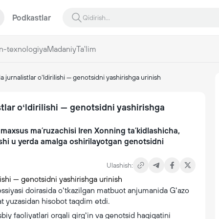
Podkastlar
n-texnologiya
Madaniy
Ta'lim
urnalistlar oʻldirilishi — genotsidni yashirishga urinish
ar oʻldirilishi — genotsidni yashirishga
a maxsus maʼruzachisi Iren Xonning taʼkidlashicha,
lishi u yerda amalga oshirilayotgan genotsidni
Ulashish:
ssiyasi doirasida oʻtkazilgan matbuot anjumanida Gʻazo
at yuzasidan hisobot taqdim etdi.
iy faoliyatlari orqali qirgʻin va genotsid haqiqatini