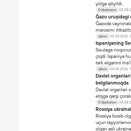
yölga qöyildi.
Oʻzbekiston
05.08.2
Ğazo uruşidagi 
Ğazoda vayronalar
marosimi ötkazildi
Jahon
05.08.2026, 
Ispaniyaning Se
Seutaga noqonuni
çiqdi. Ispaniya 
tark etganini ma’l
Jahon
04.08.2026, 1
Davlat organlari
belgilanmoqda
Davlat organlari 
etişga qarşi çoral
organlari nomidan 
Oʻzbekiston
04.08.2
Rossiya ukraina
Rossiya bosib olg
uçun tayyorlamoq
olgan asli ukraina