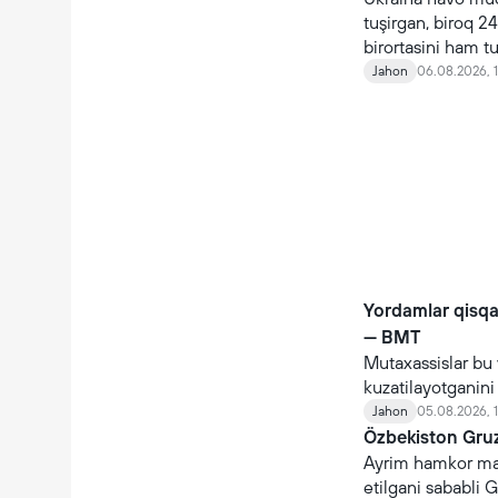
tuşirgan, biroq 24
birortasini ham t
Jahon
06.08.2026, 
Yordamlar qisq
— BMT
Mutaxassislar bu 
kuzatilayotganin
Jahon
05.08.2026, 
Özbekiston Gruz
Ayrim hamkor maml
etilgani sababli G