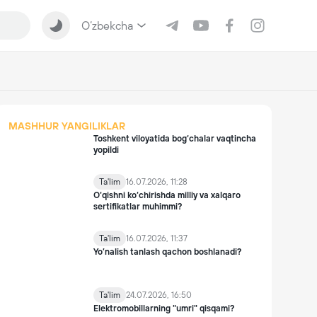
O‘zbekcha
MASHHUR YANGILIKLAR
Toshkent viloyatida bog‘chalar vaqtincha
yopildi
Ta'lim
16.07.2026, 11:28
O‘qishni ko‘chirishda milliy va xalqaro
sertifikatlar muhimmi?
Ta'lim
16.07.2026, 11:37
Yo’nalish tanlash qachon boshlanadi?
Ta'lim
24.07.2026, 16:50
Elektromobillarning "umri" qisqami?