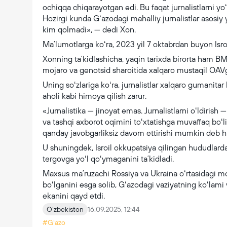
ochiqqa chiqarayotgan edi. Bu faqat jurnalistlarni yo
Hozirgi kunda Gʻazodagi mahalliy jurnalistlar asosi
kim qolmadi», — dedi Xon.
Maʼlumotlarga koʻra, 2023 yil 7 oktabrdan buyon Isro
Xonning taʼkidlashicha, yaqin tarixda birorta ham BM
mojaro va genotsid sharoitida xalqaro mustaqil OAV
Uning soʻzlariga koʻra, jurnalistlar xalqaro gumanita
aholi kabi himoya qilish zarur.
«Jurnalistika — jinoyat emas. Jurnalistlarni oʻldirish 
va tashqi axborot oqimini toʻxtatishga muvaffaq boʻlis
qanday javobgarliksiz davom ettirishi mumkin deb h
U shuningdek, Isroil okkupatsiya qilingan hududlarda 
tergovga yoʻl qoʻymaganini taʼkidladi.
Maxsus maʼruzachi Rossiya va Ukraina oʻrtasidagi moj
boʻlganini esga solib, Gʻazodagi vaziyatning koʻlami
ekanini qayd etdi.
Oʻzbekiston
16.09.2025, 12:44
#Gʻazo