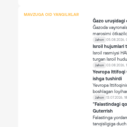
MAVZUGA OID YANGILIKLAR
Ğazo uruşidagi 
Ğazoda vayronalar
marosimi ötkazildi
Jahon
05.08.2026, 
Isroil hujumlari 
Isroil rasmiysi H
turgan Isroil hudud
Jahon
03.08.2026, 
Yevropa Ittifoqi
ishga tushirdi
Yevropa Ittifoqini
boshlagan loyihas
Jahon
13.07.2026, 1
“Falastindagi qo
Guterrish
Falastinga yorda
tanqisligiga duch