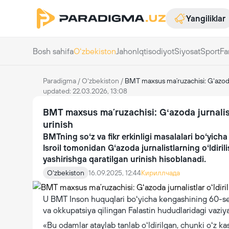
Yangiliklar
Bosh sahifa
Oʻzbekiston
Jahon
Iqtisodiyot
Siyosat
Sport
Fa
Paradigma
/
Oʻzbekiston
/
BMT maxsus maʼruzachisi: Gʻazoda j
updated: 22.03.2026, 13:08
BMT maxsus maʼruzachisi: Gʻazoda jurnalistl
urinish
BMTning soʻz va fikr erkinligi masalalari boʻyich
Isroil tomonidan Gʻazoda jurnalistlarning oʻldiri
yashirishga qaratilgan urinish hisoblanadi.
Oʻzbekiston
16.09.2025, 12:44
Кириллчада
U BMT Inson huquqlari boʻyicha kengashining 60-se
va okkupatsiya qilingan Falastin hududlaridagi vaziy
«Bu odamlar ataylab tanlab oʻldirilgan, chunki oʻz kasb