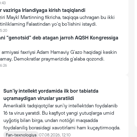
0:43
r vaziriga Irlandiyaga kirish taqiqlandi
ziri Maykl Martinning fikricha, taqiqqa uchragan bu ikki
astinliklarning Falastindan yo‘q bo‘lishini istaydi.
15:20
ni “genotsid” deb atagan jarroh AQSH Kongressiga
H armiyasi faxriysi Adam Hamaviy G‘azo haqidagi keskin
ramay, Demokratlar praymerizida g‘alaba qozondi.
16:26
Sun’iy intellekt yordamida ilk bor tabiatda
uçramaydigan viruslar yaratildi
Amerikalik tadqiqotçilar sun’iy intellektdan foydalanib
16 ta virus yaratdi. Bu kaşfiyot yangi yutuqlarga umid
uyğotiş bilan birga, undan notöğri maqsadda
foydalaniliş borasidagi xavotirlarni ham kuçaytirmoqda.
Fan-texnologiya
07.08.2026, 12:10