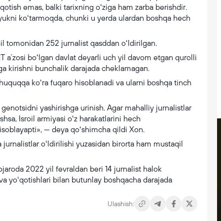
ʻqotish emas, balki tarixning oʻziga ham zarba berishdir.
y yukni koʻtarmoqda, chunki u yerda ulardan boshqa hech
il tomonidan 252 jurnalist qasddan oʻldirilgan.
T aʼzosi boʻlgan davlat deyarli uch yil davom etgan qurolli
ga kirishni bunchalik darajada cheklamagan.
r huquqqa koʻra fuqaro hisoblanadi va ularni boshqa tinch
— genotsidni yashirishga urinish. Agar mahalliy jurnalistlar
hsa, Isroil armiyasi oʻz harakatlarini hech
isoblayapti», — deya qoʻshimcha qildi Xon.
jurnalistlar oʻldirilishi yuzasidan birorta ham mustaqil
aroda 2022 yil fevraldan beri 14 jurnalist halok
 va yoʻqotishlari bilan butunlay boshqacha darajada
Ulashish: