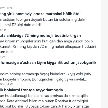
026, 11:24
eng yirik ommaviy janoza marosimi bölib ötdi
 ostidan topilgan deyarli butun bir sulolaning dafn
. Jami 112 kişi dafn etildi.
09:46
uta anklaviga 72 ming muhojir bostirib kirgan
y kirgan muhojirlar soni kutilganidan ança yuqori bölib
hukumati 72 ming kişidan 70 ming nafari allaqaçon hududni
um qildi.
8:26
 formasiga o‘xshash kiyim kiyganlik uchun javobgarlik
xodimlarining formasiga öxşaş kiyimlarni kiyiş yoki joriy
ar kuçaytirilmoqda. Bu fuqarolarni çalğitiş va davlat
işonçning suiiste’mol qilinişini oldini olişga qaratilgan.
026, 14:29
lik bolalarni frontga tayyorlamoqda
an hududlardagi bolalarni rus armiyasida xizmat qiliş
da. Kata ehtimol bilan majburan Rossiya fuqaroligini
lik öğil bolalar 18 yoşga tölgan zahoti harbiy xizmatga