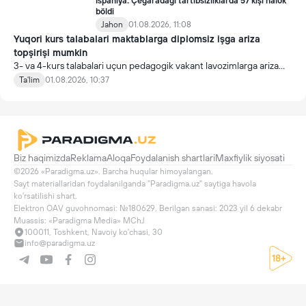
Ispaniya: Çegaradagi tartibsizliklarda 57 kişi halok
böldi
Jahon
01.08.2026, 11:08
Yuqori kurs talabalari maktablarga diplomsiz işga ariza
topşirişi mumkin
3- va 4-kurs talabalari uçun pedagogik vakant lavozimlarga ariza
topşirish yanada soddalaştirildi.
Ta'lim
01.08.2026, 10:37
Biz haqimizda
Reklama
Aloqa
Foydalanish shartlari
Maxfiylik siyosati
©2026 «Paradigma.uz». Barcha huqular himoyalangan.

Sayt materiallaridan foydalanilganda "Paradigma.uz" saytiga havola 
ko'rsatilishi shart.

Elektron OAV guvohnomasi: №180629. Berilgan sanasi: 2023 yil 6 dekabr

Muassis: «Paradigma Media» MChJ
100011, Toshkent, Navoiy ko'chasi, 30
info@paradigma.uz