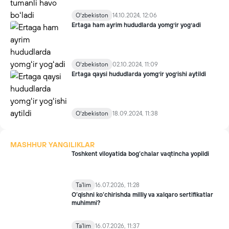
Oʻzbekiston
14.10.2024, 12:06
Ertaga ham ayrim hududlarda yomgʻir yogʻadi
Oʻzbekiston
02.10.2024, 11:09
Ertaga qaysi hududlarda yomgʻir yogʻishi aytildi
Oʻzbekiston
18.09.2024, 11:38
MASHHUR YANGILIKLAR
Toshkent viloyatida bog‘chalar vaqtincha yopildi
Ta'lim
16.07.2026, 11:28
O‘qishni ko‘chirishda milliy va xalqaro sertifikatlar
muhimmi?
Ta'lim
16.07.2026, 11:37