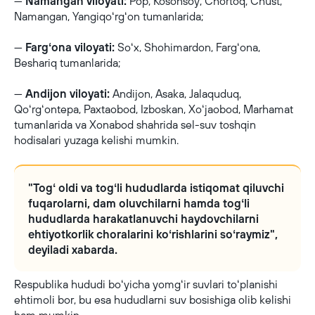
—
Namangan viloyati:
Pop, Kosonsoy, Chortoq, Chust,
Namangan, Yangiqoʻrgʻon tumanlarida;
—
Fargʻona viloyati:
Soʻx, Shohimardon, Fargʻona,
Beshariq tumanlarida;
—
Andijon viloyati:
Andijon, Asaka, Jalaquduq,
Qoʻrgʻontepa, Paxtaobod, Izboskan, Xoʻjaobod, Marhamat
tumanlarida va Xonabod shahrida sel-suv toshqin
hodisalari yuzaga kelishi mumkin.
"Togʻ oldi va togʻli hududlarda istiqomat qiluvchi
fuqarolarni, dam oluvchilarni hamda togʻli
hududlarda harakatlanuvchi haydovchilarni
ehtiyotkorlik choralarini koʻrishlarini soʻraymiz",
deyiladi xabarda.
Respublika hududi boʻyicha yomgʻir suvlari toʻplanishi
ehtimoli bor, bu esa hududlarni suv bosishiga olib kelishi