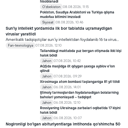
hisoblanadi
Oʻzbekiston
08.08.2026, 11:15
Pokiston, Saudiya Arabistoni va Turkiya qöşma
mudofaa bitimini imzoladi
Siyosat
08.08.2026, 10:46
Sun’iy intellekt yordamida ilk bor tabiatda uçramaydigan
viruslar yaratildi
Amerikalik tadqiqotçilar sun’iy intellektdan foydalanib 16 ta virus
yaratdi. Bu kaşfiyot yangi yutuqlarga umid uyğotiş bilan birga,
Fan-texnologiya
07.08.2026, 12:10
undan notöğri maqsadda foydalaniliş borasidagi xavotirlarni ham
Tailanddagi maktabda yuz bergan otişmada ikki kişi
kuçaytirmoqda.
halok böldi
Jahon
07.08.2026, 10:42
AQŞda masjidga öt qöygan şaxsga ayblov e’lon
qilindi
Jahon
07.08.2026, 09:29
Xirosimaga atom bombasi taşlanganiga 81 yil töldi
Jahon
06.08.2026, 14:01
Ijtimoiy tarmoqlardan foydalanadigan bolalarning
baholari yomonlaşadi – tadqiqot
Jahon
06.08.2026, 12:10
Rossiyaning Ukrainaga zarbalari oqibatida 17 kişini
halok böldi
Jahon
06.08.2026, 10:07
Nogironligi bo‘lgan abituriyentlarga imtihonda qo‘shimcha 50