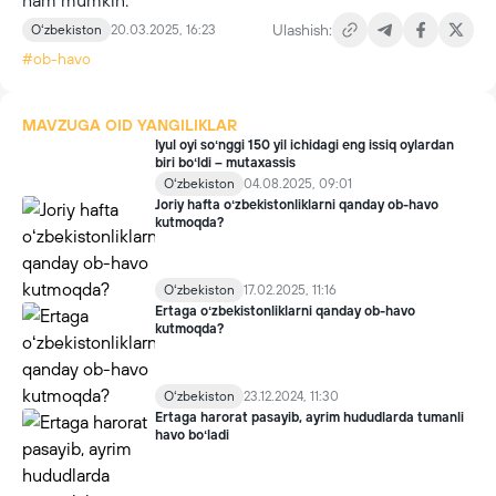
ham mumkin.
Ulashish:
Oʻzbekiston
20.03.2025, 16:23
#ob-havo
MAVZUGA OID YANGILIKLAR
Iyul oyi soʻnggi 150 yil ichidagi eng issiq oylardan
biri boʻldi – mutaxassis
Oʻzbekiston
04.08.2025, 09:01
Joriy hafta oʻzbekistonliklarni qanday ob-havo
kutmoqda?
Oʻzbekiston
17.02.2025, 11:16
Ertaga oʻzbekistonliklarni qanday ob-havo
kutmoqda?
Oʻzbekiston
23.12.2024, 11:30
Ertaga harorat pasayib, ayrim hududlarda tumanli
havo boʻladi