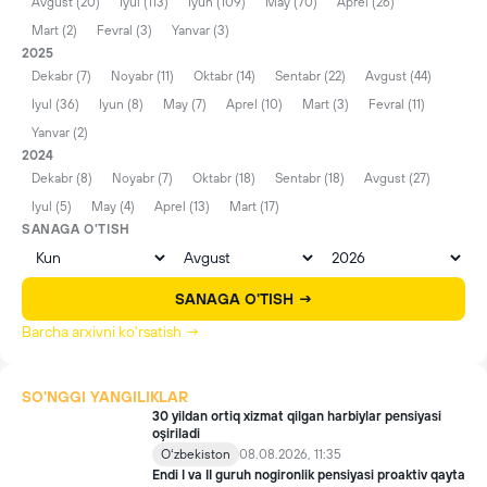
Avgust (20)
Iyul (113)
Iyun (109)
May (70)
Aprel (26)
Mart (2)
Fevral (3)
Yanvar (3)
2025
Dekabr (7)
Noyabr (11)
Oktabr (14)
Sentabr (22)
Avgust (44)
Iyul (36)
Iyun (8)
May (7)
Aprel (10)
Mart (3)
Fevral (11)
Yanvar (2)
2024
Dekabr (8)
Noyabr (7)
Oktabr (18)
Sentabr (18)
Avgust (27)
Iyul (5)
May (4)
Aprel (13)
Mart (17)
SANAGA O'TISH
SANAGA O'TISH →
Barcha arxivni ko'rsatish →
SO'NGGI YANGILIKLAR
30 yildan ortiq xizmat qilgan harbiylar pensiyasi
oşiriladi
Oʻzbekiston
08.08.2026, 11:35
Endi I va II guruh nogironlik pensiyasi proaktiv qayta