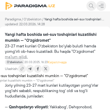
Paradigma
/
Oʻzbekiston
/
Yangi hafta boshida sel-suv toshqinlari kuzatilishi mumkin — "Oʻzgidromet"
updated: 22.03.2026, 14:28
Yangi hafta boshida sel-suv toshqinlari kuzatilishi
mumkin — "Oʻzgidromet"
23-27 mart kunlari Oʻzbekiston boʻylab bulutli hamda
yomgʻirli ob-havo kuzatiladi. Bu haqda "Oʻzgidromet"
maʼlum qilidi.
Кириллчада
Oʻzbekiston
20.03.2025, 16:23
Ulashish:
inlari kuzatilishi mumkin — "Oʻzgidromet"
Joriy yilning 23-27 mart kunlari kutilayotgan yomgʻirlar
yogʻishi sababli, respublikaning togʻ oldi va togʻli
hududlarida, jumladan:
—
Qashqadaryo viloyati:
Yakkabogʻ, Dehqonobod,