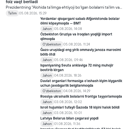
foiz vaqt beriladi
Prezidentning "Alohida ta’limga ehtiyoji bo‘lgan bolalarni ta’lim va
ijtimoiy xizmatlar bilan qamrab olish tizimini takomillashtirish
Ta'lim
05.08.2026, 15:29
bo‘yicha qo‘shimcha chora-tadbirlar to‘g‘risida"gi qarori bilan
Yordamlar qisqargani sabab Afğonistonda bolalar
inklyuziv ta’lim sohasida qator yangi mexanizmlar joriy etilmoqda.
ölimi köpaymoqda — BMT
Jahon
05.08.2026, 14:08
Özbekiston Gruziya va Iroqdan yoqilği import
qilmoqda
Oʻzbekiston
05.08.2026, 11:24
Ğazo uruşidagi eng yirik ommaviy janoza marosimi
bölib ötdi
Jahon
05.08.2026, 09:46
Ispaniyaning Seuta anklaviga 72 ming muhojir
bostirib kirgan
Jahon
04.08.2026, 18:26
Davlat organlari formasiga o‘xshash kiyim kiyganlik
uchun javobgarlik belgilanmoqda
Oʻzbekiston
04.08.2026, 14:29
Rossiya ukrainalik bolalarni frontga tayyorlamoqda
Jahon
03.08.2026, 12:02
Isroil hujumlari tufayli Ğazoda 18 kişini halok böldi
Jahon
03.08.2026, 10:01
Latviya Belarus bilan çegarasi yopdi
Jahon
01.08.2026, 11:36