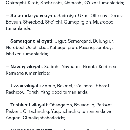
Chiroqchi, Kitob, Shahrisabz, Qamashi, Gʻuzor tumanlarida;
—
Surxondaryo viloyati:
Sariosiyo, Uzun, Oltinsoy, Denov,
Boysun, Sherobod, Shoʻrchi, Qumqoʻrgʻon, Muzrobod
tumanlarida;
—
Samarqand viloyati:
Urgut, Samarqand, Bulungʻur,
Nurobod, Qoʻshrabot, Kattaqoʻrgʻon, Payariq, Jomboy,
Ishtixon tumanlarida;
—
Navoiy viloyati:
Xatirchi, Navbahor, Nurota, Konimex,
Karmana tumanlarida;
—
Jizzax viloyati:
Zomin, Baxmal, Gʻallaorol, Sharof
Rashidov, Forish, Yangiobod tumanlarida;
—
Toshkent viloyati:
Ohangaron, Boʻstonliq, Parkent,
Piskent, Oʻrtachirchiq, Yuqorichirchiq tumanlarida va
Angren, Olmaliq shaharlarida;