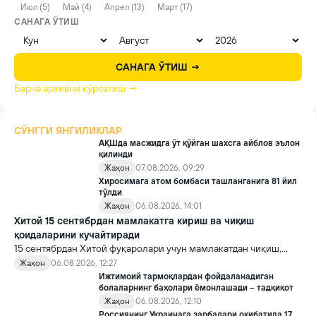
Июл (5)
Май (4)
Апрел (13)
Март (17)
САНАГА ЎТИШ
САНАГА ЎТИШ →
Барча архивни кўрсатиш →
СЎНГГИ ЯНГИЛИКЛАР
АҚШда масжидга ўт қўйган шахсга айблов эълон
қилинди
Жаҳон
07.08.2026, 09:29
Хиросимага атом бомбаси ташланганига 81 йил
тўлди
Жаҳон
06.08.2026, 14:01
Хитой 15 сентябрдан мамлакатга кириш ва чиқиш
қоидаларини кучайтиради
15 сентябрдан Хитой фуқаролари учун мамлакатдан чиқиш,
хорижликлар учун эса Хитойга кириш тартиби бўйича янги
Жаҳон
06.08.2026, 12:27
қоидалар кучга киради.
Ижтимоий тармоқлардан фойдаланадиган
болаларнинг баҳолари ёмонлашади – тадқиқот
Жаҳон
06.08.2026, 12:10
Россиянинг Украинага зарбалари оқибатида 17