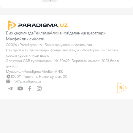
Биз ҳақимизда
Реклама
Алоқа
Фойдаланиш шартлари
Махфийлик сиёсати
©2026 «Paradigma.uz». Барча ҳуқуқлар ҳимояланган.

Сайтдаги маълумотлардан фойдаланилганда «Paradigma.uz» сайтига 
хавола кўрсатилиши шарт.

Электрон ОАВ гувоҳномаси: №180629. Берилган санаси: 2023 йил 6 
декабр

Муассис: «Paradigma Media» МЧЖ
100011, Тошкент, Навои кўчаси, 30
info@paradigma.uz