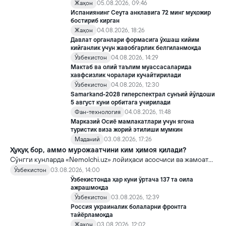
Жаҳон
05.08.2026, 09:46
Испаниянинг Сеута анклавига 72 минг муҳожир
бостириб кирган
Жаҳон
04.08.2026, 18:26
Давлат органлари формасига ўхшаш кийим
кийганлик учун жавобгарлик белгиланмоқда
Ўзбекистон
04.08.2026, 14:29
Мактаб ва олий таълим муассасаларида
хавфсизлик чоралари кучайтирилади
Ўзбекистон
04.08.2026, 12:30
Samarkand-2028 гиперспектрал сунъий йўлдоши
5 август куни орбитага учирилади
Фан-технология
04.08.2026, 11:48
Марказий Осиё мамлакатлари учун ягона
туристик виза жорий этилиши мумкин
Маданий
03.08.2026, 17:26
Ҳуқуқ бор, аммо мурожаатчини ким ҳимоя қилади?
Сўнгги кунларда «Nemolchi.uz» лойиҳаси асосчиси ва жамоат
фаоли Ирина Матвиенко билан боғлиқ воқеа жамоатчиликда
Ўзбекистон
03.08.2026, 14:00
кенг муҳокама қилинмоқда.
Ўзбекистонда ҳар куни ўртача 137 та оила
ажрашмоқда
Ўзбекистон
03.08.2026, 12:39
Россия украиналик болаларни фронтга
тайёрламоқда
Жаҳон
03.08.2026, 12:02