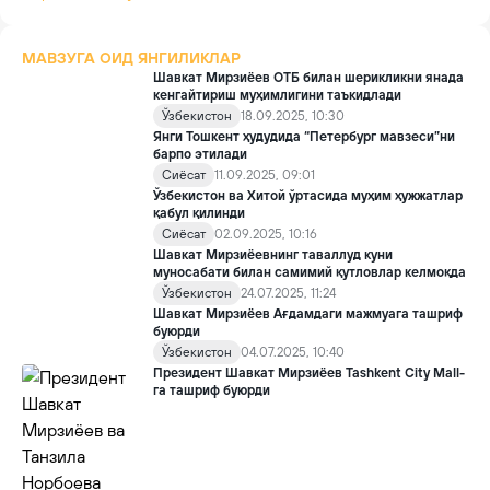
МАВЗУГА ОИД ЯНГИЛИКЛАР
Шавкат Мирзиёев ОТБ билан шерикликни янада
кенгайтириш муҳимлигини таъкидлади
Ўзбекистон
18.09.2025, 10:30
Янги Тошкент ҳудудида “Петербург мавзеси”ни
барпо этилади
Сиёсат
11.09.2025, 09:01
Ўзбекистон ва Хитой ўртасида муҳим ҳужжатлар
қабул қилинди
Сиёсат
02.09.2025, 10:16
Шавкат Мирзиёевнинг таваллуд куни
муносабати билан самимий қутловлар келмоқда
Ўзбекистон
24.07.2025, 11:24
Шавкат Мирзиёев Ағдамдаги мажмуага ташриф
буюрди
Ўзбекистон
04.07.2025, 10:40
Президент Шавкат Мирзиёев Tashkent City Mall-
га ташриф буюрди