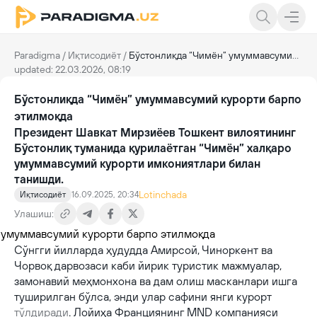
Paradigma
/
Иқтисодиёт
/
Бўстонлиқда “Чимён” умуммавсумий курорти барпо этилмоқда
updated: 22.03.2026, 08:19
Бўстонлиқда “Чимён” умуммавсумий курорти барпо
этилмоқда
Президент Шавкат Мирзиёев Тошкент вилоятининг
Бўстонлиқ туманида қурилаётган “Чимён” халқаро
умуммавсумий курорти имкониятлари билан
танишди.
Lotinchada
Иқтисодиёт
16.09.2025, 20:34
Улашиш:
Сўнгги йилларда ҳудудда Амирсой, Чиноркент ва
Чорвоқ дарвозаси каби йирик туристик мажмуалар,
замонавий меҳмонхона ва дам олиш масканлари ишга
туширилган бўлса, энди улар сафини янги курорт
тўлдиради
. Лойиҳа Франциянинг MND компанияси