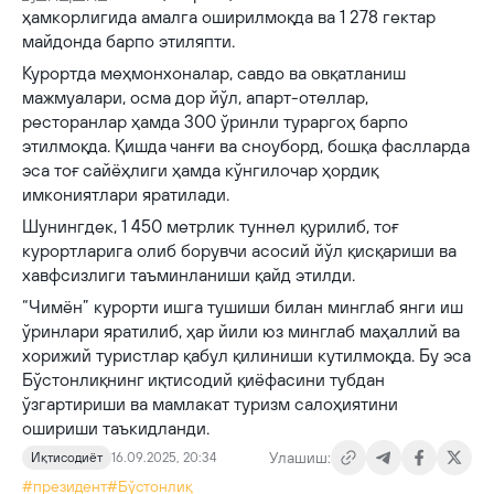
ҳамкорлигида амалга оширилмоқда ва 1 278 гектар
майдонда барпо этиляпти.
Курортда меҳмонхоналар, савдо ва овқатланиш
мажмуалари, осма дор йўл, апарт-отеллар,
ресторанлар ҳамда 300 ўринли тураргоҳ барпо
этилмоқда. Қишда чанғи ва сноуборд, бошқа фаслларда
эса тоғ сайёҳлиги ҳамда кўнгилочар ҳордиқ
имкониятлари яратилади.
Шунингдек, 1 450 метрлик туннел қурилиб, тоғ
курортларига олиб борувчи асосий йўл қисқариши ва
хавфсизлиги таъминланиши қайд этилди.
“Чимён” курорти ишга тушиши билан минглаб янги иш
ўринлари яратилиб, ҳар йили юз минглаб маҳаллий ва
хорижий туристлар қабул қилиниши кутилмоқда. Бу эса
Бўстонлиқнинг иқтисодий қиёфасини тубдан
ўзгартириши ва мамлакат туризм салоҳиятини
ошириши таъкидланди.
Улашиш:
Иқтисодиёт
16.09.2025, 20:34
#президент
#Бўстонлиқ