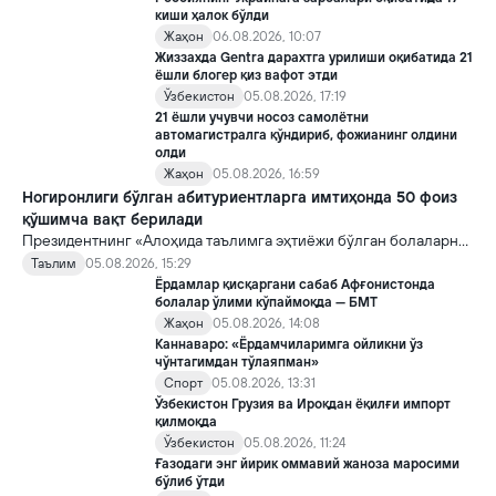
киши ҳалок бўлди
Жаҳон
06.08.2026, 10:07
Жиззахда Gentra дарахтга урилиши оқибатида 21
ёшли блогер қиз вафот этди
Ўзбекистон
05.08.2026, 17:19
21 ёшли учувчи носоз самолётни
автомагистралга қўндириб, фожианинг олдини
олди
Жаҳон
05.08.2026, 16:59
Ногиронлиги бўлган абитуриентларга имтиҳонда 50 фоиз
қўшимча вақт берилади
Президентнинг «Алоҳида таълимга эҳтиёжи бўлган болаларни
таълим ва ижтимоий хизматлар билан қамраб олиш тизимини
Таълим
05.08.2026, 15:29
такомиллаштириш бўйича қўшимча чора-тадбирлар
Ёрдамлар қисқаргани сабаб Афғонистонда
тўғрисида»ги қарори билан инклюзив таълим соҳасида қатор
болалар ўлими кўпаймоқда — БМТ
янги механизмлар жорий этилади.
Жаҳон
05.08.2026, 14:08
Каннаваро: «Ёрдамчиларимга ойликни ўз
чўнтагимдан тўлаяпман»
Спорт
05.08.2026, 13:31
Ўзбекистон Грузия ва Ироқдан ёқилғи импорт
қилмоқда
Ўзбекистон
05.08.2026, 11:24
Ғазодаги энг йирик оммавий жаноза маросими
бўлиб ўтди