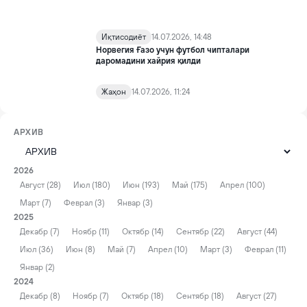
Иқтисодиёт
14.07.2026, 14:48
Норвегия Ғазо учун футбол чипталари
даромадини хайрия қилди
Жаҳон
14.07.2026, 11:24
АРХИВ
2026
Август (28)
Июл (180)
Июн (193)
Май (175)
Апрел (100)
Март (7)
Феврал (3)
Январ (3)
2025
Декабр (7)
Ноябр (11)
Октябр (14)
Сентябр (22)
Август (44)
Июл (36)
Июн (8)
Май (7)
Апрел (10)
Март (3)
Феврал (11)
Январ (2)
2024
Декабр (8)
Ноябр (7)
Октябр (18)
Сентябр (18)
Август (27)