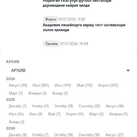
Норвегия Ғазо учун футбол чипталари
даромадини хайрия қилди
Жаҳон
14.07.2026, 11:24
Академик лицейларга кириш тест натижалари
эълон қилинди
Таълим
31.07.2026, 10:54
АРХИВ
2026
Август (34)
Июл (180)
Июн (193)
Май (175)
Апрел (100)
Март (7)
Феврал (3)
Январ (3)
2025
Декабр (7)
Ноябр (11)
Октябр (14)
Сентябр (22)
Август (44)
Июл (36)
Июн (8)
Май (7)
Апрел (10)
Март (3)
Феврал (11)
Январ (2)
2024
Декабр (8)
Ноябр (7)
Октябр (18)
Сентябр (18)
Август (27)