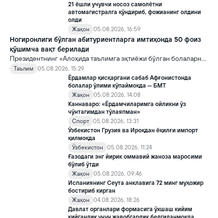
21 ёшли учувчи носоз самолётни
автомагистралга қўндириб, фожианинг олдини
олди
Жаҳон
05.08.2026, 16:59
Ногиронлиги бўлган абитуриентларга имтиҳонда 50 фоиз
қўшимча вақт берилади
Президентнинг «Алоҳида таълимга эҳтиёжи бўлган болаларни
таълим ва ижтимоий хизматлар билан қамраб олиш тизимини
Таълим
05.08.2026, 15:29
такомиллаштириш бўйича қўшимча чора-тадбирлар
Ёрдамлар қисқаргани сабаб Афғонистонда
тўғрисида»ги қарори билан инклюзив таълим соҳасида қатор
болалар ўлими кўпаймоқда — БМТ
янги механизмлар жорий этилади.
Жаҳон
05.08.2026, 14:08
Каннаваро: «Ёрдамчиларимга ойликни ўз
чўнтагимдан тўлаяпман»
Спорт
05.08.2026, 13:31
Ўзбекистон Грузия ва Ироқдан ёқилғи импорт
қилмоқда
Ўзбекистон
05.08.2026, 11:24
Ғазодаги энг йирик оммавий жаноза маросими
бўлиб ўтди
Жаҳон
05.08.2026, 09:46
Испаниянинг Сеута анклавига 72 минг муҳожир
бостириб кирган
Жаҳон
04.08.2026, 18:26
Давлат органлари формасига ўхшаш кийим
кийганлик учун жавобгарлик белгиланмоқда