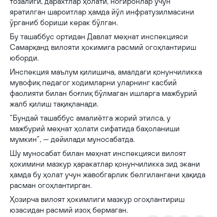
тозалиги, дарахтлар ҳолати, ногиронлар учун
яратилган шароитлар ҳамда йўл инфратузилмасини
ўрганиб бориши керак бўлган.
Бу ташаббус ортидан Давлат меҳнат инспекцияси
Самарқанд вилояти ҳокимига расмий огоҳлантириш
юборди.
Инспекция маълум қилишича, амалдаги қонунчиликка
мувофиқ педагог ходимларни уларнинг касбий
фаолияти билан боғлиқ бўлмаган ишларга мажбурий
жалб қилиш тақиқланади.
“Бундай ташаббус амалиётга жорий этилса, у
мажбурий меҳнат ҳолати сифатида баҳоланиши
мумкин”, — дейилади муносабатда.
Шу муносабат билан меҳнат инспекцияси вилоят
ҳокимини мазкур ҳаракатлар қонунчиликка зид экани
ҳамда бу ҳолат учун жавобгарлик белгилангани ҳақида
расман огоҳлантирган.
Ҳозирча вилоят ҳокимлиги мазкур огоҳлантириш
юзасидан расмий изоҳ бермаган.