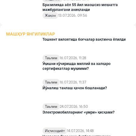
бронлар сони ҳам кўпайган.
Бразилияда аёл 55 йил маошсиз меҳнатга
мажбурлангани аниқланди
Жаҳон
13.07.2026, 09:56
МАШҲУР ЯНГИЛИКЛАР
Тошкент вилоятида боғчалар вақтинча ёпилди
Таълим
16.07.2026, 11:28
Ўқишни кўчиришда миллий ва халқаро
сертификатлар муҳимми?
Таълим
16.07.2026, 11:37
Йўналиш танлаш қачон бошланади?
Таълим
24.07.2026, 16:50
Электромобилларнинг «умри» қисқами?
Иқтисодиёт
14.07.2026, 14:48