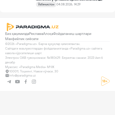
Ўзбекистон
04.08.2026, 14:29
Биз ҳақимизда
Реклама
Алоқа
Фойдаланиш шартлари
Махфийлик сиёсати
©2026 «Paradigma.uz». Барча ҳуқуқлар ҳимояланган.

Сайтдаги маълумотлардан фойдаланилганда «Paradigma.uz» сайтига 
хавола кўрсатилиши шарт.

Электрон ОАВ гувоҳномаси: №180629. Берилган санаси: 2023 йил 6 
декабр

Муассис: «Paradigma Media» МЧЖ
100011, Тошкент, Навои кўчаси, 30
info@paradigma.uz