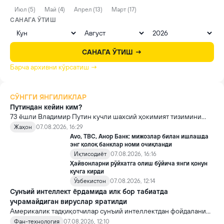
Июл (5)
Май (4)
Апрел (13)
Март (17)
САНАГА ЎТИШ
САНАГА ЎТИШ →
Барча архивни кўрсатиш →
СЎНГГИ ЯНГИЛИКЛАР
Путиндан кейин ким?
73 ёшли Владимир Путин кучли шахсий ҳокимият тизимини
яратди, аммо ундан кейин ким келиши ва ҳокимиятни
Жаҳон
07.08.2026, 16:29
топшириш механизми ҳали ноаниқ. Таҳлилчилар фикрича, бу
Avo, TBC, Анор Банк: мижозлар билан ишлашда
Кремлда ворислик жангига олиб келиши мумкин.
энг қолоқ банклар номи очиқланди
Иқтисодиёт
07.08.2026, 16:16
Ҳайвонларни рўйхатга олиш бўйича янги қонун
кучга кирди
Ўзбекистон
07.08.2026, 12:14
Сунъий интеллект ёрдамида илк бор табиатда
учрамайдиган вируслар яратилди
Америкалик тадқиқотчилар сунъий интеллектдан фойдаланиб
16 та вирус яратди. Бу кашфиёт янги ютуқларга умид уйғотиш
Фан-технология
07.08.2026, 12:10