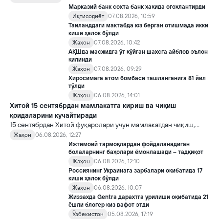
билан бирга, ундан нотўғри мақсадда фойдаланиш борасидаги
Марказий банк сохта банк ҳақида огоҳлантирди
хавотирларни ҳам кучайтирмоқда.
Иқтисодиёт
07.08.2026, 10:59
Таиланддаги мактабда юз берган отишмада икки
киши ҳалок бўлди
Жаҳон
07.08.2026, 10:42
АҚШда масжидга ўт қўйган шахсга айблов эълон
қилинди
Жаҳон
07.08.2026, 09:29
Хиросимага атом бомбаси ташланганига 81 йил
тўлди
Жаҳон
06.08.2026, 14:01
Хитой 15 сентябрдан мамлакатга кириш ва чиқиш
қоидаларини кучайтиради
15 сентябрдан Хитой фуқаролари учун мамлакатдан чиқиш,
хорижликлар учун эса Хитойга кириш тартиби бўйича янги
Жаҳон
06.08.2026, 12:27
қоидалар кучга киради.
Ижтимоий тармоқлардан фойдаланадиган
болаларнинг баҳолари ёмонлашади – тадқиқот
Жаҳон
06.08.2026, 12:10
Россиянинг Украинага зарбалари оқибатида 17
киши ҳалок бўлди
Жаҳон
06.08.2026, 10:07
Жиззахда Gentra дарахтга урилиши оқибатида 21
ёшли блогер қиз вафот этди
Ўзбекистон
05.08.2026, 17:19