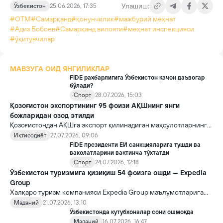
Улашиш:
Ўзбекистон
25.06.2026, 17:35
#ОТМ
#Самарқанд
#қонунчилик
#мажбурий меҳнат
#Адиз Бобоев
#Самарқанд вилояти
#меҳнат инспекцияси
#ўқитувчилар
МАВЗУГА ОИД ЯНГИЛИКЛАР
FIDE раҳбарлигига Ўзбекистон қачон даъвогар
бўлади?
Спорт
28.07.2026, 15:03
Қозоғистон экспортининг 95 фоизи АҚШнинг янги
божларидан озод этилди
Қозоғистондан АҚШга экспорт қилинадиган маҳсулотларнинг
қарийб 95 фоизи Вашингтон жорий этган қўшимча импорт
Иқтисодиёт
27.07.2026, 09:06
божлари таъсирига тушмайди.
FIDE президенти ЕИ санкцияларига тушди ва
ваколатларини вақтинча тўхтатди
Спорт
24.07.2026, 12:18
Ўзбекистон туризмига қизиқиш 54 фоизга ошди — Expedia
Group
Халқаро туризм компанияси Expedia Group маълумотларига
кўра, жорий йилнинг июнь ойида Ўзбекистонга саёҳат бўйича
Маданий
21.07.2026, 13:10
қидирувлар ўтган йилнинг шу даврига нисбатан 54 фоизга
Ўзбекистонда кутубхоналар сони ошмоқда
ошди. Шу билан бирга, мамлакатга расмийлаштирилган
Маданий
16.07.2026, 16:47