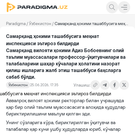
Paradigma
/
Ўзбекистон
/
Самарқанд ҳокими ташаббусига меҳнат инспекцияси эътироз билдирди
Самарқанд ҳокими ташаббусига меҳнат
инспекцияси эътироз билдирди
Самарқанд вилояти ҳокими Адиз Бобоевнинг олий
таълим муассасалари профессор-ўқитувчилари ва
талабаларини шаҳар кўчалари ҳолатини назорат
қилиш ишларига жалб этиш ташаббуси баҳсларга
сабаб бўлди.
Улашиш:
Ўзбекистон
25.06.2026, 17:35
Аввалроқ вилоят ҳокими ректорлар билан учрашувда
ҳар бир олий таълим муассасасига алоҳида ҳудудлар
бириктирилишини маълум қилган эди.
Унинг сўзларига кўра, бириктирилган ўқитувчи ва
талабалар ҳар куни ушбу ҳудудларда юриб, кўчалар