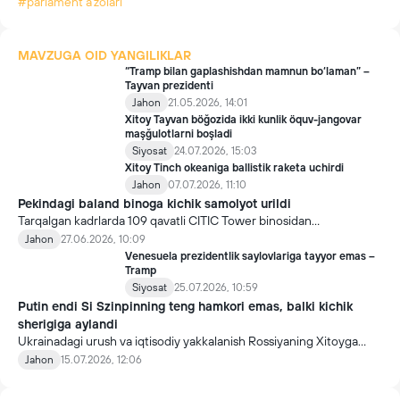
#parlament aʼzolari
MAVZUGA OID YANGILIKLAR
“Tramp bilan gaplashishdan mamnun bo‘laman” –
Tayvan prezidenti
Jahon
21.05.2026, 14:01
Xitoy Tayvan böğozida ikki kunlik öquv-jangovar
maşğulotlarni boşladi
Siyosat
24.07.2026, 15:03
Xitoy Tinch okeaniga ballistik raketa uchirdi
Jahon
07.07.2026, 11:10
Pekindagi baland binoga kichik samolyot urildi
Tarqalgan kadrlarda 109 qavatli CITIC Tower binosidan
parchalangan bo‘laklar qulagani aks etgan. Politsiya tafsilotlarni
Jahon
27.06.2026, 10:09
yashiryapti, olingan tasvirlarni esa ijtimoiy tarmoqlardan o‘chirib
Venesuela prezidentlik saylovlariga tayyor emas –
tashlamoqda.
Tramp
Siyosat
25.07.2026, 10:59
Putin endi Si Szinpinning teng hamkori emas, balki kichik
sherigiga aylandi
Ukrainadagi urush va iqtisodiy yakkalanish Rossiyaning Xitoyga
qaramligini keskin kuchaytirdi. Natijada Pekin 2 davlat
Jahon
15.07.2026, 12:06
munosabatlarida ustun tomonga aylanib, Moskva esa tobora
ko‘proq yon bosishga majbur bo‘lmoqda.