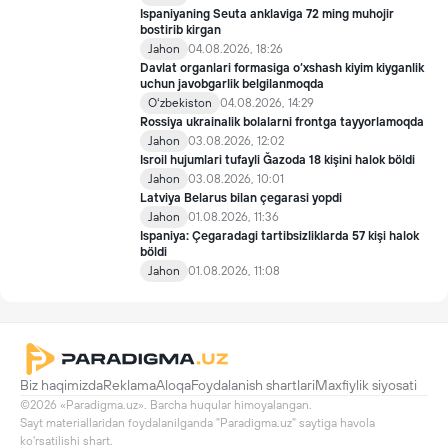
Ispaniyaning Seuta anklaviga 72 ming muhojir
bostirib kirgan
Jahon
04.08.2026, 18:26
Davlat organlari formasiga o‘xshash kiyim kiyganlik
uchun javobgarlik belgilanmoqda
Oʻzbekiston
04.08.2026, 14:29
Rossiya ukrainalik bolalarni frontga tayyorlamoqda
Jahon
03.08.2026, 12:02
Isroil hujumlari tufayli Ğazoda 18 kişini halok böldi
Jahon
03.08.2026, 10:01
Latviya Belarus bilan çegarasi yopdi
Jahon
01.08.2026, 11:36
Ispaniya: Çegaradagi tartibsizliklarda 57 kişi halok
böldi
Jahon
01.08.2026, 11:08
Biz haqimizda
Reklama
Aloqa
Foydalanish shartlari
Maxfiylik siyosati
©2026 «Paradigma.uz». Barcha huqular himoyalangan.

Sayt materiallaridan foydalanilganda "Paradigma.uz" saytiga havola 
ko'rsatilishi shart.
