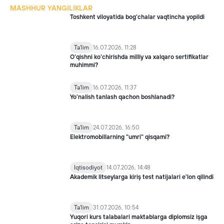
MASHHUR YANGILIKLAR
Toshkent viloyatida bog‘chalar vaqtincha yopildi
Ta'lim
16.07.2026, 11:28
O‘qishni ko‘chirishda milliy va xalqaro sertifikatlar
muhimmi?
Ta'lim
16.07.2026, 11:37
Yo’nalish tanlash qachon boshlanadi?
Ta'lim
24.07.2026, 16:50
Elektromobillarning "umri" qisqami?
Iqtisodiyot
14.07.2026, 14:48
Akademik litseylarga kiriş test natijalari e'lon qilindi
Ta'lim
31.07.2026, 10:54
Yuqori kurs talabalari maktablarga diplomsiz işga