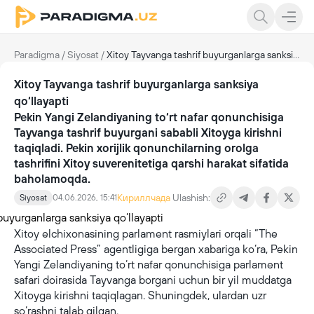
Paradigma
/
Siyosat
/
Xitoy Tayvanga tashrif buyurganlarga sanksiya qo‘llayapti
Xitoy Tayvanga tashrif buyurganlarga sanksiya
qo‘llayapti
Pekin Yangi Zelandiyaning to‘rt nafar qonunchisiga
Tayvanga tashrif buyurgani sababli Xitoyga kirishni
taqiqladi. Pekin xorijlik qonunchilarning orolga
tashrifini Xitoy suverenitetiga qarshi harakat sifatida
baholamoqda.
Кириллчада
Ulashish:
Siyosat
04.06.2026, 15:41
Xitoy elchixonasining parlament rasmiylari orqali “The
Associated Press” agentligiga bergan xabariga ko‘ra, Pekin
Yangi Zelandiyaning to‘rt nafar qonunchisiga parlament
safari doirasida Tayvanga borgani uchun bir yil muddatga
Xitoyga kirishni taqiqlagan. Shuningdek, ulardan uzr
so‘rashni talab qilgan.