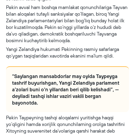
Pekin avval ham boshqa mamlakat qonunchilariga Tayvan
bilan aloqalari tufayli sanksiyalar qo‘llagan, biroq Yangi
Zelandiya parlamentariylari bilan bog‘liq bunday holat ilk
bor kuzatilmoqda. Pekin so‘nggi yillarda o‘z hududi deb
da’vo qiladigan, demokratik boshqariluvchi Tayvanga
bosimni kuchaytirib kelmoqda.
Yangi Zelandiya hukumati Pekinning rasmiy safarlarga
qo‘ygan taqiqlaridan xavotirda ekanini ma’lum qildi.
“Saylangan mansabdorlar may oyida Taypeyga
tashrif buyurishgan, Yangi Zelandiya parlament
a’zolari buni o‘n yillardan beri qilib kelishadi”, —
deyiladi tashqi ishlar vaziri vakili bergan
bayonotda.
Pekin Taypeyning tashqi aloqalarni yuritishga haqqi
yo‘qligini hamda xorijlik qonunchilarning orolga tashrifini
Xitoyning suverenitet da’volariga qarshi harakat deb