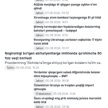
Jahon
07.08.2026, 10:42
AQŞda masjidga öt qöygan şaxsga ayblov e’lon
qilindi
Jahon
07.08.2026, 09:29
Xirosimaga atom bombasi taşlanganiga 81 yil töldi
Jahon
06.08.2026, 14:01
Ijtimoiy tarmoqlardan foydalanadigan bolalarning
baholari yomonlaşadi – tadqiqot
Jahon
06.08.2026, 12:10
Rossiyaning Ukrainaga zarbalari oqibatida 17 kişini
halok böldi
Jahon
06.08.2026, 10:07
Nogironligi bo‘lgan abituriyentlarga imtihonda qo‘shimcha 50
foiz vaqt beriladi
Prezidentning "Alohida ta’limga ehtiyoji bo‘lgan bolalarni ta’lim va
ijtimoiy xizmatlar bilan qamrab olish tizimini takomillashtirish
Ta'lim
05.08.2026, 15:29
bo‘yicha qo‘shimcha chora-tadbirlar to‘g‘risida"gi qarori bilan
Yordamlar qisqargani sabab Afğonistonda bolalar
inklyuziv ta’lim sohasida qator yangi mexanizmlar joriy etilmoqda.
ölimi köpaymoqda — BMT
Jahon
05.08.2026, 14:08
Özbekiston Gruziya va Iroqdan yoqilği import
qilmoqda
Oʻzbekiston
05.08.2026, 11:24
Ğazo uruşidagi eng yirik ommaviy janoza marosimi
bölib ötdi
Jahon
05.08.2026, 09:46