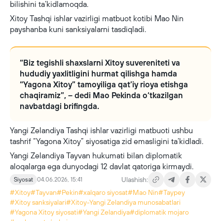
bilishini ta’kidlamoqda.
Xitoy Tashqi ishlar vazirligi matbuot kotibi Mao Nin
payshanba kuni sanksiyalarni tasdiqladi.
“Biz tegishli shaxslarni Xitoy suvereniteti va
hududiy yaxlitligini hurmat qilishga hamda
“Yagona Xitoy” tamoyiliga qat’iy rioya etishga
chaqiramiz”, – dedi Mao Pekinda o‘tkazilgan
navbatdagi brifingda.
Yangi Zelandiya Tashqi ishlar vazirligi matbuoti ushbu
tashrif “Yagona Xitoy” siyosatiga zid emasligini ta’kidladi.
Yangi Zelandiya Tayvan hukumati bilan diplomatik
aloqalarga ega dunyodagi 12 davlat qatoriga kirmaydi.
Ulashish:
Siyosat
04.06.2026, 15:41
#Xitoy
#Tayvan
#Pekin
#xalqaro siyosat
#Mao Nin
#Taypey
#Xitoy sanksiyalari
#Xitoy-Yangi Zelandiya munosabatlari
#Yagona Xitoy siyosati
#Yangi Zelandiya
#diplomatik mojaro