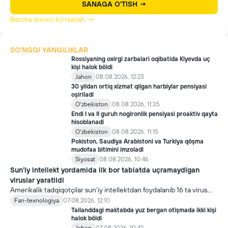
SANAGA O'TISH →
Barcha arxivni ko'rsatish →
SO'NGGI YANGILIKLAR
Rossiyaning oxirgi zarbalari oqibatida Kiyevda uç
kişi halok böldi
Jahon
08.08.2026, 12:23
30 yildan ortiq xizmat qilgan harbiylar pensiyasi
oşiriladi
Oʻzbekiston
08.08.2026, 11:35
Endi I va II guruh nogironlik pensiyasi proaktiv qayta
hisoblanadi
Oʻzbekiston
08.08.2026, 11:15
Pokiston, Saudiya Arabistoni va Turkiya qöşma
mudofaa bitimini imzoladi
Siyosat
08.08.2026, 10:46
Sun’iy intellekt yordamida ilk bor tabiatda uçramaydigan
viruslar yaratildi
Amerikalik tadqiqotçilar sun’iy intellektdan foydalanib 16 ta virus
yaratdi. Bu kaşfiyot yangi yutuqlarga umid uyğotiş bilan birga,
Fan-texnologiya
07.08.2026, 12:10
undan notöğri maqsadda foydalaniliş borasidagi xavotirlarni ham
Tailanddagi maktabda yuz bergan otişmada ikki kişi
kuçaytirmoqda.
halok böldi