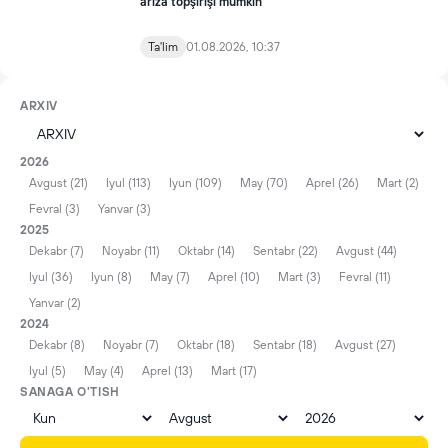
ariza topşirişi mumkin
Ta'lim
01.08.2026, 10:37
ARXIV
2026
Avgust (21)
Iyul (113)
Iyun (109)
May (70)
Aprel (26)
Mart (2)
Fevral (3)
Yanvar (3)
2025
Dekabr (7)
Noyabr (11)
Oktabr (14)
Sentabr (22)
Avgust (44)
Iyul (36)
Iyun (8)
May (7)
Aprel (10)
Mart (3)
Fevral (11)
Yanvar (2)
2024
Dekabr (8)
Noyabr (7)
Oktabr (18)
Sentabr (18)
Avgust (27)
Iyul (5)
May (4)
Aprel (13)
Mart (17)
SANAGA O'TISH