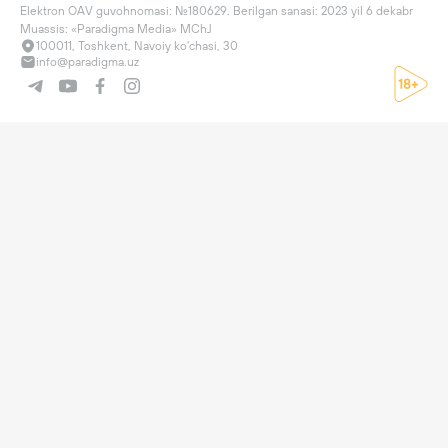
Elektron OAV guvohnomasi: №180629. Berilgan sanasi: 2023 yil 6 dekabr

Muassis: «Paradigma Media» MChJ
100011, Toshkent, Navoiy ko'chasi, 30
info@paradigma.uz